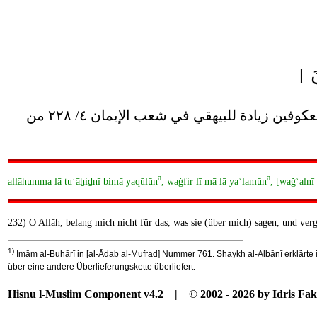
البخاري في الأدب المفرد برقم ٧٦١ ، وصحح إسناده الألباني في صحيح الأدب المفرد برقم ٥٨٥ ، وما بين المعكوفين زيادة للبيهقي في شعب الإيمان ٤/ ٢٢٨ من
a
a
allāhumma lā tuʾāẖiḏnī bimā yaqūlūn
, waġfir lī mā lā yaʿlamūn
, [waǧʿaln
232) O Allāh, belang mich nicht für das, was sie (über mich) sagen, und vergi
1)
Imām al-Buẖārī in [al-Ādab al-Mufrad] Nummer 761. Shaykh al-Albānī erklärte 
über eine andere Überlieferungskette überliefert.
Hisnu l-Muslim Component v4.2 | © 2002 - 2026 by Idris Fak