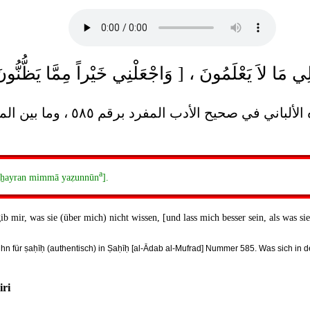
a
ī ẖayran mimmā yaẓunnūn
].
b mir, was sie (über mich) nicht wissen, [und lass mich besser sein, als was si
ihn für ṣaḥīḥ (authentisch) in Ṣaḥīḥ [al-Ādab al-Mufrad] Nummer 585. Was sich in
iri