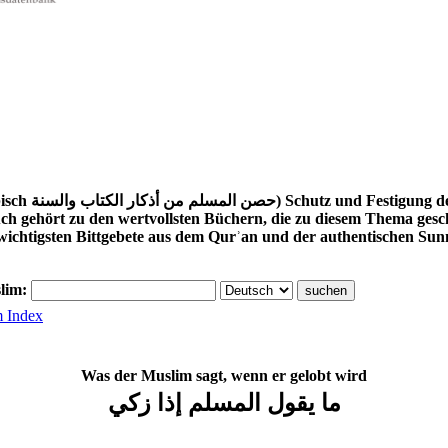
edenken aus dem Quran und
uch gehört zu den wertvollsten Büchern, die zu diesem Thema ge
 wichtigsten Bittgebete aus dem Qurʾan und der authentischen Sun
slim:
m Index
Was der Muslim sagt, wenn er gelobt wird
ما يقول المسلم إذا زكي