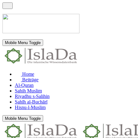
Mobile Menu Toggle
Home
Beiträge
Al-Quran
Sahih Muslim
Riyadhu s-Salihin
Sahīh al-Buchārī
Hisnu-l-Muslim
Mobile Menu Toggle