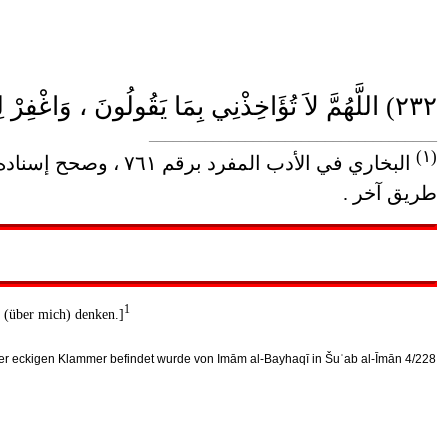
٢٣٢) اللَّهُمَّ لاَ تُؤَاخِذْنِي بِمَا يَقُولُونَ ، وَاغْفِرْ لِي مَا لاَ يَعْلَمُونَ ، [ وَاجْعَلْنِي خَيْراً مِمَّا يَظُّنُّونَ ]
____________________________________
(١)
طريق آخر .
1
e (über mich) denken.]
 der eckigen Klammer befindet wurde von Imām al-Bayhaqī in Šuʿab al-Īmān 4/228