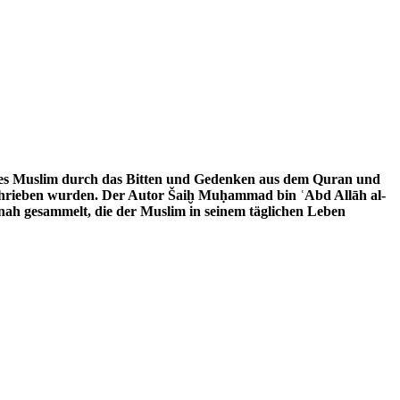
schrieben wurden. Der Autor Šaiḫ Muḥammad bin ʿAbd Allāh al-
nah gesammelt, die der Muslim in seinem täglichen Leben