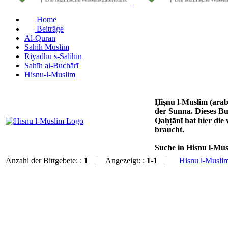
Home
Beiträge
Al-Quran
Sahih Muslim
Riyadhu s-Salihin
Sahīh al-Buchārī
Hisnu-l-Muslim
Ḥiṣnu l-Muslim (arabisch حصن المسلم من أذكار الكتاب والسنة) Schutz und Festigung des Muslim durch das Bitten und G
der Sunna. Dieses B
Qaḥṭānī hat hier die
braucht.
Suche in Hisnu l-Mu
Anzahl der Bittgebete: :
1
| Angezeigt: :
1-1
|
Hisnu l-Musli