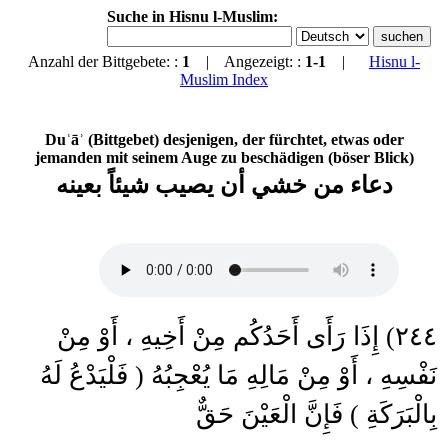
Suche in Hisnu l-Muslim:
Anzahl der Bittgebete: :
1
| Angezeigt: :
1-1
|
Hisnu l-
Muslim Index
Duʿāʾ (Bittgebet) desjenigen, der fürchtet, etwas oder
jemanden mit seinem Auge zu beschädigen (böser Blick)
دعاء من خشي أن يصيب شيئاً بعينه
٢٤٤) إِذَا رَأَى أَحَدُكُم مِنْ أَخِيهِ ، أَوْ مِنْ
نَفْسِهِ ، أَوْ مِنْ مَالِهِ مَا يُعْجِبُهُ ( فَلْيَدْعُ لَهُ
بِالْبَرَكَةِ ) فَإِنَّ الْعَيْنَ حَقٌّ
____________________________________