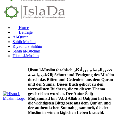
Home
Beiträge
Al-Quran
Sahih Muslim
Riyadhu s-Salihin
Sahīh al-Buchārī
Hisnu-l-Muslim
Ḥiṣnu l-Muslim (arabisch حصن المسلم من أذكار
الكتاب والسنة) Schutz und Festigung des Muslim
durch das Bitten und Gedenken aus dem Quran
und der Sunna. Dieses Buch gehört zu den
wertvollsten Büchern, die zu diesem Thema
geschrieben wurden. Der Autor Šaiḫ
Muḥammad bin ʿAbd Allāh al-Qaḥṭānī hat hier
die wichtigsten Bittgebete aus dem Qurʾan und
der authentischen Sunnah gesammelt, die der
Muslim in seinem täglichen Leben braucht.