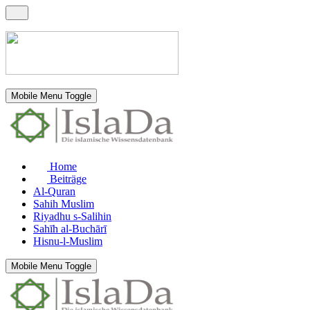
Mobile Menu Toggle
Home
Beiträge
Al-Quran
Sahih Muslim
Riyadhu s-Salihin
Sahīh al-Buchārī
Hisnu-l-Muslim
Mobile Menu Toggle