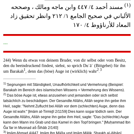
(١)
مسند أحمد ٤/ ٤٤٧ وابن ماجه ومالك ، وصححه
الألباني في صحيح الجامع ١/ ٢١٢ وانظر تحقيق زاد
المعاد للأرناؤوط ٤/ ١٧٠
---
244) Wenn du etwas von deinem Bruder, von dir selbst oder vom Besitz,
den du beeindruckend findest, siehst, so sprich Duʿāʾ (Bittgebet) für ihn
1
2
3
um Barakah
, denn das (böse) Auge ist (wirklich) wahr
.
1)
Segnungen mit Ständigkeit, Unaufhörlichkeit und Vermehrung (Beispiel:
Barakah im Bereich des islamischen Wissens = Vermehrung des Wissens).
2)
Das böse Auge ist, etwas anzusehen und jemanden oder sich selbst
tatsächlich zu beschädigen. Der Gesandte Allāhs, Allāh segne ihn gebe ihm
Heil, sagte: "Nehmt Zuflucht bei Allāh vor dem (schlechten) Auge, denn das
Auge ist wahr." [Imām at-Tirmiḏī 2/1159] Dies kann sogar tödlich sein. Der
Gesandte Allāhs, Allāh segne ihn gebe ihm Heil, sagte: "Das (schlechte) Auge
kann den Mann ins Grab und das Kamel in den Topf bringen." [Muḥammad Ibn
Ǧaʿfar in Musnad aš-Šihāb 2/140]
3)
Imām Aḥmad 4/447, Imām Ibn Māǧa und Imām Mālik. Shaykh al-Albānī