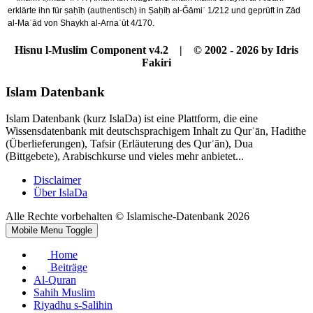
erklärte ihn für ṣaḥīḥ (authentisch) in Ṣaḥīḥ al-Ǧāmiʿ 1/212 und geprüft in Zād
al-Maʿād von Shaykh al-Arnaʾūt 4/170.
Hisnu l-Muslim Component v4.2 | © 2002 - 2026 by Idris
Fakiri
Islam Datenbank
Islam Datenbank (kurz IslaDa) ist eine Plattform, die eine
Wissensdatenbank mit deutschsprachigem Inhalt zu Qurʾān, Hadithe
(Überlieferungen), Tafsir (Erläuterung des Qurʾān), Dua
(Bittgebete), Arabischkurse und vieles mehr anbietet...
Disclaimer
Über IslaDa
Alle Rechte vorbehalten © Islamische-Datenbank 2026
Mobile Menu Toggle
Home
Beiträge
Al-Quran
Sahih Muslim
Riyadhu s-Salihin