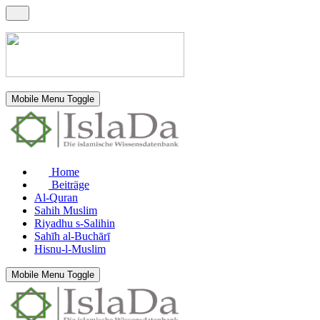
Mobile Menu Toggle
Home
Beiträge
Al-Quran
Sahih Muslim
Riyadhu s-Salihin
Sahīh al-Buchārī
Hisnu-l-Muslim
Mobile Menu Toggle