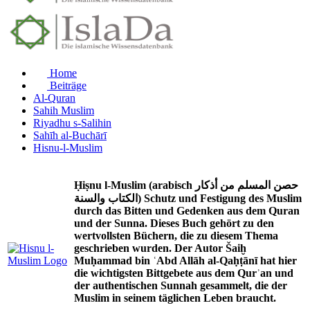
Home
Beiträge
Al-Quran
Sahih Muslim
Riyadhu s-Salihin
Sahīh al-Buchārī
Hisnu-l-Muslim
Ḥiṣnu l-Muslim (arabisch حصن المسلم من أذكار
الكتاب والسنة) Schutz und Festigung des Muslim
durch das Bitten und Gedenken aus dem Quran
und der Sunna. Dieses Buch gehört zu den
wertvollsten Büchern, die zu diesem Thema
geschrieben wurden. Der Autor Šaiḫ
Muḥammad bin ʿAbd Allāh al-Qaḥṭānī hat hier
die wichtigsten Bittgebete aus dem Qurʾan und
der authentischen Sunnah gesammelt, die der
Muslim in seinem täglichen Leben braucht.