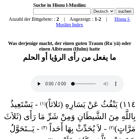
Suche in Hisnu l-Muslim:
Anzahl der Bittgebete: :
2
| Angezeigt: :
1-2
|
Hisnu l-
Muslim Index
Was derjenige macht, der einen guten Traum (Ruʾyā) oder
einen Albtraum (Ḥulm) hatte
ما يفعل من رأى الرؤيا أو الحلم
١١٤) يَنْفُثُ عَنْ يَسَارِهِ (ثلاثاً)
- يَسْتَعِيذُ
(١)
بِاللَّهِ مِنَ الشَّيطَانِ وَمِنْ شَرِّ مَا رَأَى (ثَلاَثَ
مَرَّاتٍ)
- لاَ يُحَدِّثْ بِهَا أَحَداً
- يَــتَحَوَّلُ
(٣)
(٢)