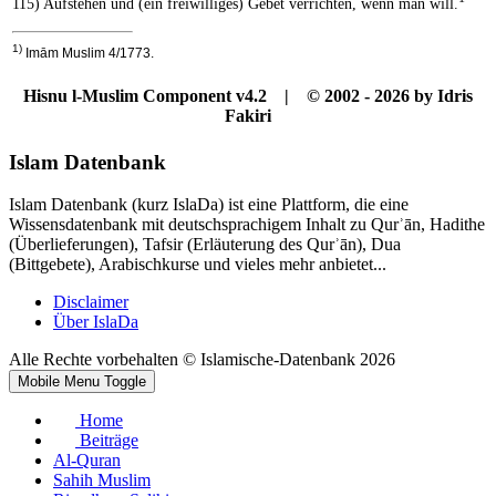
115) Aufstehen und (ein freiwilliges) Gebet verrichten, wenn man will.
1)
Imām Muslim 4/1773.
Hisnu l-Muslim Component v4.2 | © 2002 - 2026 by Idris
Fakiri
Islam Datenbank
Islam Datenbank (kurz IslaDa) ist eine Plattform, die eine
Wissensdatenbank mit deutschsprachigem Inhalt zu Qurʾān, Hadithe
(Überlieferungen), Tafsir (Erläuterung des Qurʾān), Dua
(Bittgebete), Arabischkurse und vieles mehr anbietet...
Disclaimer
Über IslaDa
Alle Rechte vorbehalten © Islamische-Datenbank 2026
Mobile Menu Toggle
Home
Beiträge
Al-Quran
Sahih Muslim