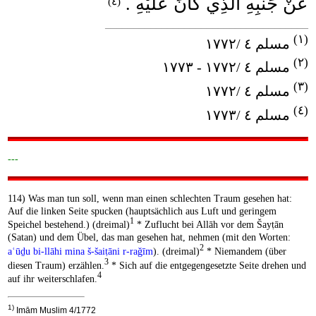
عَنْ جَنْبِهِ الَّذِي كَانَ عَلَيْهِ .
(٤)
____________________________________
(١)
مسلم ٤ /١٧٧٢
(٢)
مسلم ٤ /١٧٧٢ - ١٧٧٣
(٣)
مسلم ٤ /١٧٧٢
(٤)
مسلم ٤ /١٧٧٣
---
114) Was man tun soll, wenn man einen schlechten Traum gesehen hat:
Auf die linken Seite spucken (hauptsächlich aus Luft und geringem
1
Speichel bestehend.) (dreimal)
* Zuflucht bei Allāh vor dem Šayṭān
(Satan) und dem Übel, das man gesehen hat, nehmen (mit den Worten:
2
aʿūḏu bi-llāhi mina š-šaiṭāni r-raǧīm
). (dreimal)
* Niemandem (über
3
diesen Traum) erzählen.
* Sich auf die entgegengesetzte Seite drehen und
4
auf ihr weiterschlafen.
1)
Imām Muslim 4/1772