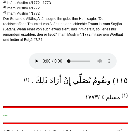
2)
Imām Muslim 4/1772 - 1773
3)
Imām Muslim 4/1772
4)
Imām Muslim 4/1772
Der Gesandte Allāhs, Allāh segne ihn gebe ihm Heil, sagte: "Der
rechtschaffene Traum ist von Allāh und der schlechte Traum ist vom Šayṭān
(Satan). Wenn einer von euch etwas sieht, das ihm gefällt, soll er es nur
jemandem erzählen, den er liebt." Imām Muslim 4/1772 mit seinem Wortlaut
und Imām al-Buẖārī 7/24.
١١٥) ويَقُومُ يُصَلِّي إِنْ أَرَادَ ذَلِكَ .
(١)
____________________________________
(١)
مسلم ٤ /١٧٧٣
---
1