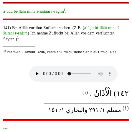
i
aʿūḏu bi-llāhi mina š-šaiṭāni r-raǧīm
.
141) Bei Allāh vor ihm Zuflucht suchen. (Z.B. (
aʿūḏu bi-llāhi mina š-
šaiṭāni r-raǧīm
) Ich nehme Zuflucht bei Allāh vor dem verfluchten
1
Šayṭān.)
1)
Imām Abū Dawūd 1/206, Imām at-Tirmiḏī, siehe Ṣaḥīḥ at-Tirmiḏī 1/77.
١٤٢) الْأَذَانُ .
(١)
____________________________________
(١)
مسلم ١/ ٢٩١ والبخاري ١/ ١٥١
---