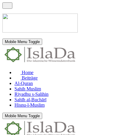
Mobile Menu Toggle
Home
Beiträge
Al-Quran
Sahih Muslim
Riyadhu s-Salihin
Sahīh al-Buchārī
Hisnu-l-Muslim
Mobile Menu Toggle