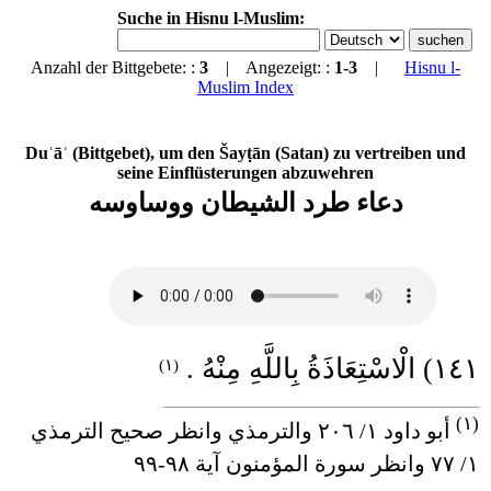
Suche in Hisnu l-Muslim:
Anzahl der Bittgebete: :
3
| Angezeigt: :
1-3
|
Hisnu l-
Muslim Index
Duʿāʾ (Bittgebet), um den Šayṭān (Satan) zu vertreiben und
seine Einflüsterungen abzuwehren
دعاء طرد الشيطان ووساوسه
١٤١) الْاسْتِعَاذَةُ بِاللَّهِ مِنْهُ .
(١)
____________________________________
(١)
أبو داود ١/ ٢٠٦ والترمذي وانظر صحيح الترمذي
١/ ٧٧ وانظر سورة المؤمنون آية ٩٨-٩٩