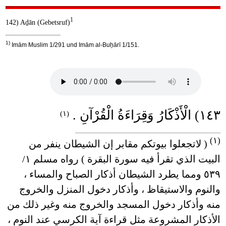
1
142) Aḏān (Gebetsruf)
1)
Imām Muslim 1/291 und Imām al-Buẖārī 1/151.
١٤٣) الْأَذْكَارُ وَقِرَاءَةُ الْقُرْآنِ .
(١)
____________________________________
(١)
( لاتجعلوا بيوتكم مقابر إن الشيطان ينفر من
البيت الذي تقرأ فيه سورة البقرة ) رواه مسلم ١/
٥٣٩ ومما يطرد الشيطان أذكار الصباح والمساء ،
والنوم والاستيقاظ ، وأذكار دخول المنزل والخروج
منه وأذكار دخول المسجد والخروج منه وغير ذلك من
الأذكار المشروعة مثل قراءة آية الكرسي عند النوم ،