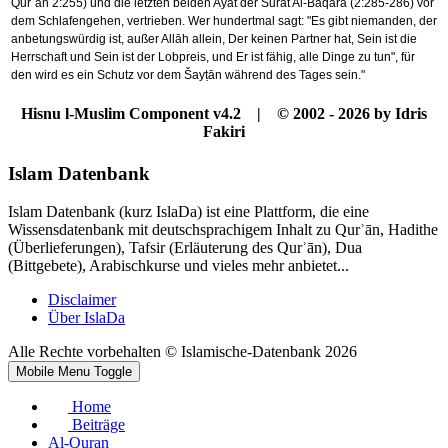
Qurʾān 2:255) und die letzten beiden Ayat der Sūrat Al-Baqara (2:285-286) vor
dem Schlafengehen, vertrieben. Wer hundertmal sagt: "Es gibt niemanden, der
anbetungswürdig ist, außer Allāh allein, Der keinen Partner hat, Sein ist die
Herrschaft und Sein ist der Lobpreis, und Er ist fähig, alle Dinge zu tun", für
den wird es ein Schutz vor dem Šayṭān während des Tages sein."
Hisnu l-Muslim Component v4.2 | © 2002 - 2026 by Idris
Fakiri
Islam Datenbank
Islam Datenbank (kurz IslaDa) ist eine Plattform, die eine
Wissensdatenbank mit deutschsprachigem Inhalt zu Qurʾān, Hadithe
(Überlieferungen), Tafsir (Erläuterung des Qurʾān), Dua
(Bittgebete), Arabischkurse und vieles mehr anbietet...
Disclaimer
Über IslaDa
Alle Rechte vorbehalten © Islamische-Datenbank 2026
Mobile Menu Toggle
Home
Beiträge
Al-Quran