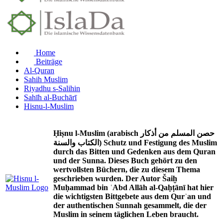
Home
Beiträge
Al-Quran
Sahih Muslim
Riyadhu s-Salihin
Sahīh al-Buchārī
Hisnu-l-Muslim
Ḥiṣnu l-Muslim (arabisch حصن المسلم من أذكار
الكتاب والسنة) Schutz und Festigung des Muslim
durch das Bitten und Gedenken aus dem Quran
und der Sunna. Dieses Buch gehört zu den
wertvollsten Büchern, die zu diesem Thema
geschrieben wurden. Der Autor Šaiḫ
Muḥammad bin ʿAbd Allāh al-Qaḥṭānī hat hier
die wichtigsten Bittgebete aus dem Qurʾan und
der authentischen Sunnah gesammelt, die der
Muslim in seinem täglichen Leben braucht.