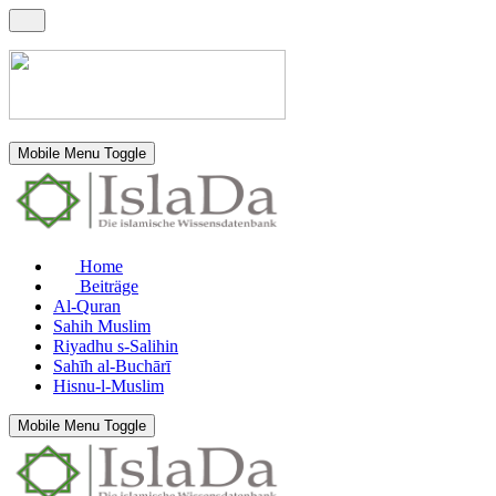
Mobile Menu Toggle
Home
Beiträge
Al-Quran
Sahih Muslim
Riyadhu s-Salihin
Sahīh al-Buchārī
Hisnu-l-Muslim
Mobile Menu Toggle