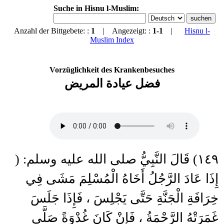
Suche in Hisnu l-Muslim:
Anzahl der Bittgebete: :
1
| Angezeigt: :
1-1
|
Hisnu l-
Muslim Index
Vorzüglichkeit des Krankenbesuches
فضل عيادة المريض
١٤٩) قَالَ النَّبِيُّ صلى الله عليه وسلم: (
إِذَا عَادَ الرَّجُلُ أَخَاهُ الْمُسْلِمَ مَشَى فِي
خِرَافَةِ الْجَنَّةِ حَتَّى يَجْلِسَ ، فَإِذَا جَلَسَ
غَمَرَتْهُ الرَّحْمَةُ ، فَإِنْ كَانَ غُدْوَةً صَلَّى