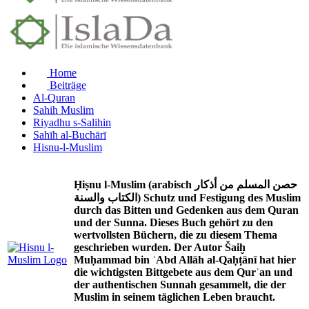
Home
Beiträge
Al-Quran
Sahih Muslim
Riyadhu s-Salihin
Sahīh al-Buchārī
Hisnu-l-Muslim
Ḥiṣnu l-Muslim (arabisch حصن المسلم من أذكار
الكتاب والسنة) Schutz und Festigung des Muslim
durch das Bitten und Gedenken aus dem Quran
und der Sunna. Dieses Buch gehört zu den
wertvollsten Büchern, die zu diesem Thema
geschrieben wurden. Der Autor Šaiḫ
Muḥammad bin ʿAbd Allāh al-Qaḥṭānī hat hier
die wichtigsten Bittgebete aus dem Qurʾan und
der authentischen Sunnah gesammelt, die der
Muslim in seinem täglichen Leben braucht.