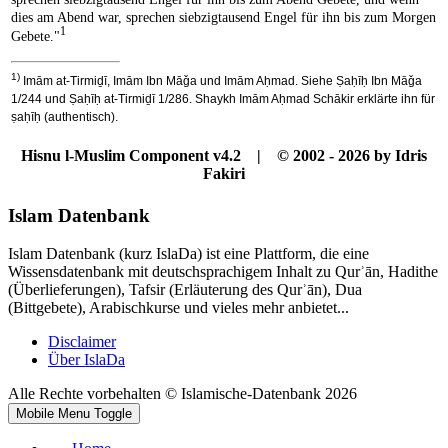
dies am Abend war, sprechen siebzigtausend Engel für ihn bis zum Morgen
1
Gebete."
1)
Imām at-Tirmiḏī, Imām Ibn Māǧa und Imām Aḥmad. Siehe Ṣaḥīḥ Ibn Māǧa
1/244 und Ṣaḥīḥ at-Tirmiḏī 1/286. Shaykh Imām Aḥmad Schākir erklärte ihn für
ṣaḥīḥ (authentisch).
Hisnu l-Muslim Component v4.2 | © 2002 - 2026 by Idris
Fakiri
Islam Datenbank
Islam Datenbank (kurz IslaDa) ist eine Plattform, die eine
Wissensdatenbank mit deutschsprachigem Inhalt zu Qurʾān, Hadithe
(Überlieferungen), Tafsir (Erläuterung des Qurʾān), Dua
(Bittgebete), Arabischkurse und vieles mehr anbietet...
Disclaimer
Über IslaDa
Alle Rechte vorbehalten © Islamische-Datenbank 2026
Mobile Menu Toggle