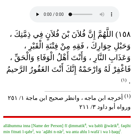
١٥٨) اللَّهُمَّ إِنَّ فُلاَنَ بْنَ فُلاَنٍ فِي ذِمَّتِكَ ،
وَحَبْلِ جِوَارِكَ ، فَقِهِ مِنْ فِتْنَةِ الْقَبْرِ ،
وَعَذَابِ النَّارِ ، وَأَنْتَ أَهْلُ الْوَفَاءِ وَالْحَقِّ ،
فَاغْفِرْ لَهُ وَارْحَمْهُ إِنَّكَ أَنْتَ الغَفُورُ الرَّحيمُ
.
(١)
____________________________________
(١)
أخرجه ابن ماجه ، وانظر صحيح ابن ماجة ١/ ٢٥١
ورواه أبو داود ٣/ ٢١١
a
a
allāhumma inna [Name der Person] fī ḏimmatik
, wa ḥabli ǧiwārik
, faqihi
i
i
i
min fitnati l-qabr
, wa ʿaḏābi n-nār
, wa anta ahlu l-wafāʾi wa l-ḥaqq
.