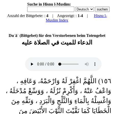
Suche in Hisnu l-Muslim:
Anzahl der Bittgebete: :
4
| Angezeigt: :
1-4
|
Hisnu l-
Muslim Index
Duʿāʾ (Bittgebet) für den Verstorbenen beim Totengebet
الدعاء للميت في الصلاة عليه
١٥٦) اللَّهُمَّ اغْفِرْ لَهُ وَارْحَمْهُ، وَعَافِهِ ،
وَاعْفُ عَنْهُ ، وَأَكْرِمْ نُزُلَهُ ، وَوَسِّعْ مُدْخَلَهُ ،
وَاغْسِلْهُ بِالْمَاءِ وَالثَّلْجِ وَالْبَرَدِ ، وَنَقِّهِ مِنَ
الْخَطَايَا كَمَا نَقَّيْتَ الثَّوْبَ الأَبْيَضَ مِنَ