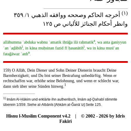
____________________________________
(١)
أخرجه الحاكم وصححه ووافقه الذهبي ١/ ٣٥٩
وانظر أحكام الجنائز للألباني ص ١٢٥
a
allāhumma ʿabduka wabnu ʾamatik iḥtāǧa ilā raḥmatik
, wa anta ġaniyyun
i
i
ʿan ʿaḏābih
, in kāna muḥsinan fazid fī ḥasanātih
, wa in kāna musīʾan
u
fataǧāwaz ʿanh
.
159) O Allāh, Dein Diener und Sohn Deiner Dienerin braucht Deine
Barmherzigkeit; und Du bist seiner Bestrafung unbedürftig. Wenn er
rechtschaffen war, erhöhe seine Belohnung, und wenn er schlecht war,
1
dann sieh über seine Sünden hinweg.
1)
Imām Al-Ḥākim und erklärte ihn authentisch, Imām aḏ-Ḏahabī stimmte
überein 1/359. Siehe al-Albānīs [Aḥkām al-Ǧanāʾiz] Seite 125.
Hisnu l-Muslim Component v4.2 | © 2002 - 2026 by Idris
Fakiri