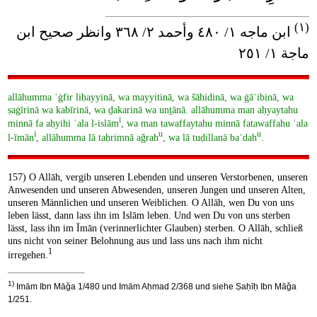
____________________________________
(١)
ابن ماجه ١/ ٤٨٠ وأحمد ٢/ ٣٦٨ وانظر صحيح ابن
ماجة ١/ ٢٥١
allāhumma ʾġfir liḥayyinā, wa mayyitinā, wa šāhidinā, wa ġāʾibinā, wa
ṣaġīrinā wa kabīrinā, wa ḏakarinā wa unṯānā. allāhumma man aḥyaytahu
i
minnā fa aḥyihi ʿala l-islām
, wa man tawaffaytahu minnā fatawaffahu ʿala
i
u
u
l-īmān
, allāhumma lā taḥrimnā aǧrah
, wa lā tuḍillanā baʿdah
.
157) O Allāh, vergib unseren Lebenden und unseren Verstorbenen, unseren
Anwesenden und unseren Abwesenden, unseren Jungen und unseren Alten,
unseren Männlichen und unseren Weiblichen. O Allāh, wen Du von uns
leben lässt, dann lass ihn im Islām leben. Und wen Du von uns sterben
lässt, lass ihn im Īmān (verinnerlichter Glauben) sterben. O Allāh, schließ
uns nicht von seiner Belohnung aus und lass uns nach ihm nicht
1
irregehen.
1)
Imām Ibn Māǧa 1/480 und Imām Aḥmad 2/368 und siehe Ṣaḥīḥ Ibn Māǧa
1/251.