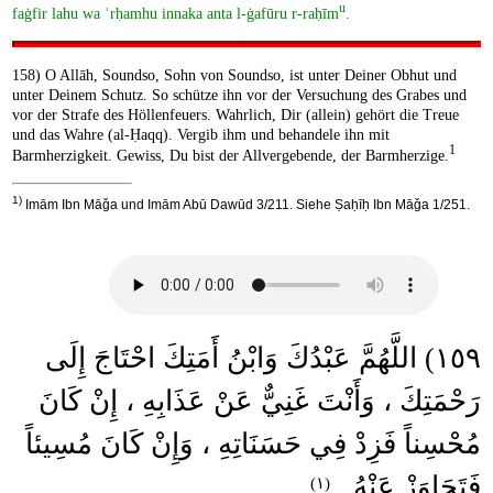
u
faġfir lahu wa ʾrḥamhu innaka anta l-ġafūru r-raḥīm
.
158) O Allāh, Soundso, Sohn von Soundso, ist unter Deiner Obhut und
unter Deinem Schutz. So schütze ihn vor der Versuchung des Grabes und
vor der Strafe des Höllenfeuers. Wahrlich, Dir (allein) gehört die Treue
und das Wahre (al-Ḥaqq). Vergib ihm und behandele ihn mit
1
Barmherzigkeit. Gewiss, Du bist der Allvergebende, der Barmherzige.
1)
Imām Ibn Māǧa und Imām Abū Dawūd 3/211. Siehe Ṣaḥīḥ Ibn Māǧa 1/251.
١٥٩) اللَّهُمَّ عَبْدُكَ وَابْنُ أَمَتِكَ احْتَاجَ إِلَى
رَحْمَتِكَ ، وَأَنْتَ غَنِيٌّ عَنْ عَذَابِهِ ، إِنْ كَانَ
مُحْسِناً فَزِدْ فِي حَسَنَاتِهِ ، وَإِنْ كَانَ مُسِيئاً
فَتَجَاوَزْ عَنْهُ .
(١)