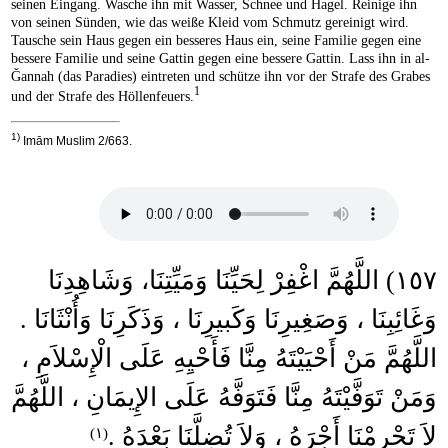
seinen Eingang. Wasche ihn mit Wasser, Schnee und Hagel. Reinige ihn
von seinen Sünden, wie das weiße Kleid vom Schmutz gereinigt wird.
Tausche sein Haus gegen ein besseres Haus ein, seine Familie gegen eine
bessere Familie und seine Gattin gegen eine bessere Gattin. Lass ihn in al-
Ǧannah (das Paradies) eintreten und schütze ihn vor der Strafe des Grabes
1
und der Strafe des Höllenfeuers.
1)
Imām Muslim 2/663.
١٥٧) اللَّهُمَّ اغْفِرْ لِحَيِّنَا وَمَيِّتِنَا، وَشَاهِدِنَا
وَغَائِبِنَا ، وَصَغِيرِنَا وَكَبيرِنَا ، وَذَكَرِنَا وَأُنْثَانَا .
اللَّهُمَّ مَنْ أَحْيَيْتَهُ مِنَّا فَأَحْيِهِ عَلَى الْإِسْلاَمِ ،
وَمَنْ تَوَفَّيْتَهُ مِنَّا فَتَوَفَّهُ عَلَى الإِيمَانِ ، اللَّهُمَّ
لاَ تَحْرِمْنَا أَجْرَهُ ، وَلاَ تُضِلَّنَا بَعْدَهُ .
(١)