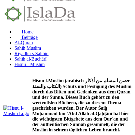
Home
Beiträge
Al-Quran
Sahih Muslim
Riyadhu s-Salihin
Sahīh al-Buchārī
Hisnu-l-Muslim
Ḥiṣnu l-Muslim (arabisch حصن المسلم من أذكار
الكتاب والسنة) Schutz und Festigung des Muslim
durch das Bitten und Gedenken aus dem Quran
und der Sunna. Dieses Buch gehört zu den
wertvollsten Büchern, die zu diesem Thema
geschrieben wurden. Der Autor Šaiḫ
Muḥammad bin ʿAbd Allāh al-Qaḥṭānī hat hier
die wichtigsten Bittgebete aus dem Qurʾan und
der authentischen Sunnah gesammelt, die der
Muslim in seinem täglichen Leben braucht.