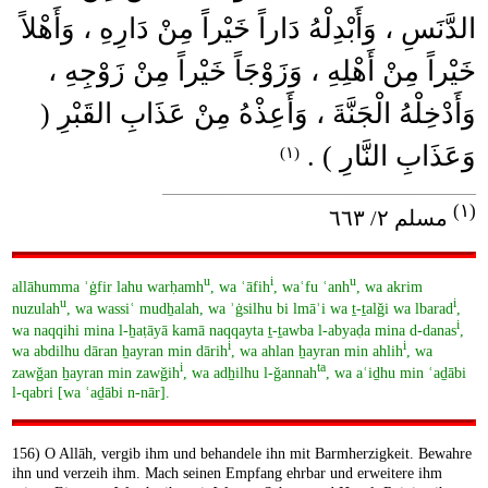
الدَّنَسِ ، وَأَبْدِلْهُ دَاراً خَيْراً مِنْ دَارِهِ ، وَأَهْلاً
خَيْراً مِنْ أَهْلِهِ ، وَزَوْجَاً خَيْراً مِنْ زَوْجِهِ ،
وَأَدْخِلْهُ الْجَنَّةَ ، وَأَعِذْهُ مِنْ عَذَابِ القَبْرِ (
وَعَذَابِ النَّارِ ) .
(١)
____________________________________
(١)
مسلم ٢/ ٦٦٣
u
i
u
allāhumma ʾġfir lahu warḥamh
, wa ʿāfih
, waʿfu ʿanh
, wa akrim
u
i
nuzulah
, wa wassiʿ mudẖalah, wa ʾġsilhu bi lmāʾi wa ṯ-ṯalǧi wa lbarad
,
i
wa naqqihi mina l-ẖaṭāyā kamā naqqayta ṯ-ṯawba l-abyaḍa mina d-danas
,
i
i
wa abdilhu dāran ẖayran min dārih
, wa ahlan ẖayran min ahlih
, wa
i
ta
zawǧan ẖayran min zawǧih
, wa adẖilhu l-ǧannah
, wa aʿiḏhu min ʿaḏābi
l-qabri [wa ʿaḏābi n-nār].
156) O Allāh, vergib ihm und behandele ihn mit Barmherzigkeit. Bewahre
ihn und verzeih ihm. Mach seinen Empfang ehrbar und erweitere ihm