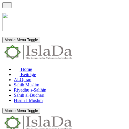
Mobile Menu Toggle
Home
Beiträge
Al-Quran
Sahih Muslim
Riyadhu s-Salihin
Sahīh al-Buchārī
Hisnu-l-Muslim
Mobile Menu Toggle