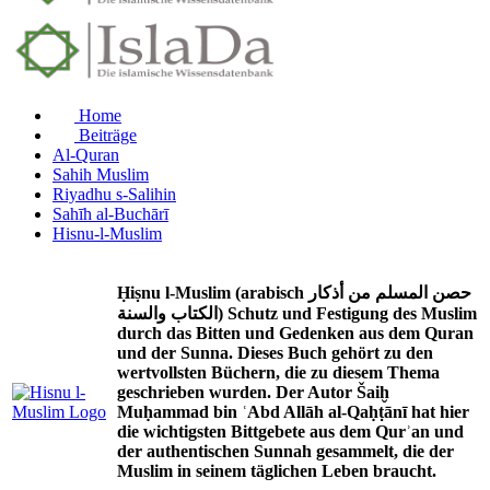
Home
Beiträge
Al-Quran
Sahih Muslim
Riyadhu s-Salihin
Sahīh al-Buchārī
Hisnu-l-Muslim
Ḥiṣnu l-Muslim (arabisch حصن المسلم من أذكار
الكتاب والسنة) Schutz und Festigung des Muslim
durch das Bitten und Gedenken aus dem Quran
und der Sunna. Dieses Buch gehört zu den
wertvollsten Büchern, die zu diesem Thema
geschrieben wurden. Der Autor Šaiḫ
Muḥammad bin ʿAbd Allāh al-Qaḥṭānī hat hier
die wichtigsten Bittgebete aus dem Qurʾan und
der authentischen Sunnah gesammelt, die der
Muslim in seinem täglichen Leben braucht.