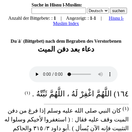
Suche in Hisnu l-Muslim:
Anzahl der Bittgebete: :
1
| Angezeigt: :
1-1
|
Hisnu l-
Muslim Index
Duʿāʾ (Bittgebet) nach dem Begraben des Verstorbenen
دعاء بعد دفن الميت
١٦٤) اللَّهُمَّ اغْفِرْ لَهُ ، اللَّهُمَّ ثَبِّتْهُ .
(١)
____________________________________
(١)
كان النبي صلى الله عليه وسلم إذا فرغ من دفن
الميت وقف عليه فقال : ( استغفروا لأخيكم وسلوا له
التثبيت فإنه الآن يُسأل ) .أبو داود ٣/ ٣١٥ والحاكم