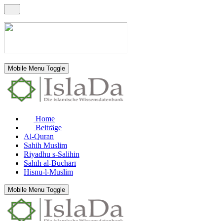
Mobile Menu Toggle
Home
Beiträge
Al-Quran
Sahih Muslim
Riyadhu s-Salihin
Sahīh al-Buchārī
Hisnu-l-Muslim
Mobile Menu Toggle