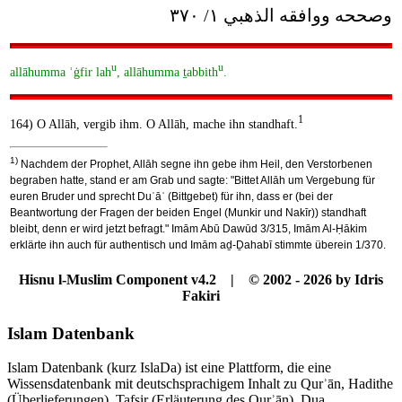
وصححه ووافقه الذهبي ١/ ٣٧٠
u
u
allāhumma ʾġfir lah
, allāhumma ṯabbith
.
1
164) O Allāh, vergib ihm. O Allāh, mache ihn standhaft.
1)
Nachdem der Prophet, Allāh segne ihn gebe ihm Heil, den Verstorbenen
begraben hatte, stand er am Grab und sagte: "Bittet Allāh um Vergebung für
euren Bruder und sprecht Duʿāʾ (Bittgebet) für ihn, dass er (bei der
Beantwortung der Fragen der beiden Engel (Munkir und Nakīr)) standhaft
bleibt, denn er wird jetzt befragt." Imām Abū Dawūd 3/315, Imām Al-Ḥākim
erklärte ihn auch für authentisch und Imām aḏ-Ḏahabī stimmte überein 1/370.
Hisnu l-Muslim Component v4.2 | © 2002 - 2026 by Idris
Fakiri
Islam Datenbank
Islam Datenbank (kurz IslaDa) ist eine Plattform, die eine
Wissensdatenbank mit deutschsprachigem Inhalt zu Qurʾān, Hadithe
(Überlieferungen), Tafsir (Erläuterung des Qurʾān), Dua