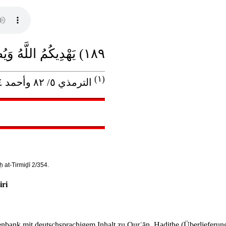
١٨٩) يَهْدِيكُمُ اللَّهُ وَيُصْلِحُ بَالَكُمْ .
__________________________
(١)
الترمذي ٥/ ٨٢ وأحمد ٤/ ٤٠٠ وأبو داود ٤/ ٣٠٨ ، وانظر صحيح الترمذي ٢/ ٣٥٤
at-Tirmiḏī 2/354.
iri
tenbank mit deutschsprachigem Inhalt zu Qurʾān, Hadithe (Überlieferung