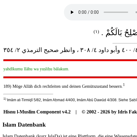
(١)
__________
yahdīkumu llāhu wa yuṣliḥu bālakum.
1
189) Möge Allāh dich rechtleiten und deinen Gemütszustand bessern.
1)
Imām at-Tirmiḏī 5/82, Imām Aḥmad 4/400, Imām Abū Dawūd 4/308. Siehe Ṣaḥīḥ 
Hisnu l-Muslim Component v4.2 | © 2002 - 2026 by Idris Fak
Islam Datenbank
Islam Datenbank (kurz IslaDa) ist eine Plattform, die eine Wissensda