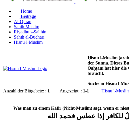
Home
Beiträge
Al-Quran
Sahih Muslim
Riyadhu s-Salihin
Sahīh al-Buchārī
Hisnu-l-Muslim
Ḥiṣnu l-Muslim (arabisch حصن المسلم من أذكار الكتاب والسنة) Schutz und Festigung des Muslim durch das Bitten und G
der Sunna. Dieses B
Qaḥṭānī hat hier die
braucht.
Suche in Hisnu l-Mu
Anzahl der Bittgebete: :
1
| Angezeigt: :
1-1
|
Hisnu l-Musli
Was man zu einem Kāfir (Nicht-Muslim) sagt, wenn er niest
لُ للكافر إذا عطس فحمد الله