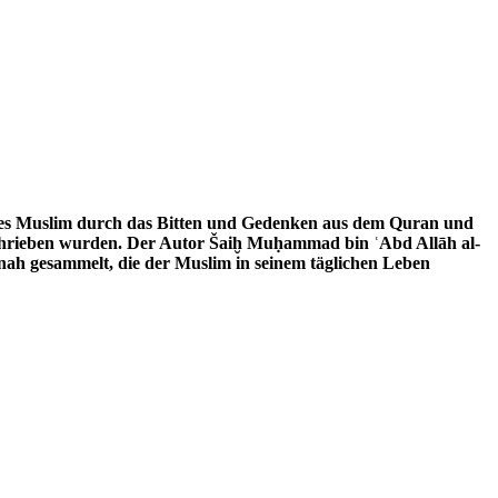
schrieben wurden. Der Autor Šaiḫ Muḥammad bin ʿAbd Allāh al-
nah gesammelt, die der Muslim in seinem täglichen Leben