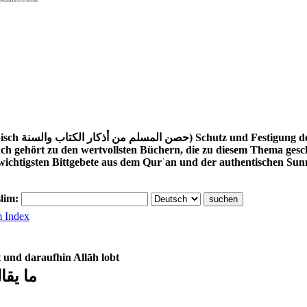
edenken aus dem Quran und
uch gehört zu den wertvollsten Büchern, die zu diesem Thema ge
 wichtigsten Bittgebete aus dem Qurʾan und der authentischen Sun
slim:
m Index
 und daraufhin Allāh lobt
ما يقا