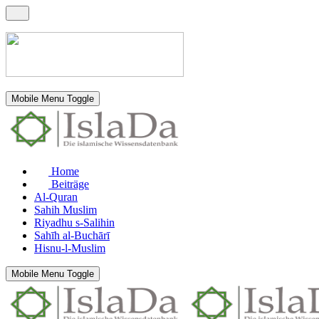
Mobile Menu Toggle
Home
Beiträge
Al-Quran
Sahih Muslim
Riyadhu s-Salihin
Sahīh al-Buchārī
Hisnu-l-Muslim
Mobile Menu Toggle