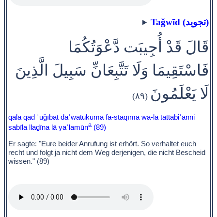
Taǧwīd (تجويد)
قَالَ قَدْ أُجِيبَت دَّعْوَتُكُمَا
فَاسْتَقِيمَا وَلَا تَتَّبِعَانِّ سَبِيلَ الَّذِينَ
لَا يَعْلَمُونَ
(٨٩)
qāla qad ʾuǧībat daʿwatukumā fa-staqīmā wa-lā tattabiʿānni
a
sabīla llaḏīna lā yaʿlamūn
(89)
Er sagte: "Eure beider Anrufung ist erhört. So verhaltet euch
recht und folgt ja nicht dem Weg derjenigen, die nicht Bescheid
wissen." (89)