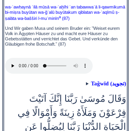
wa-ʾawḥaynā ʾilā mūsā wa-ʾaḫīhi ʾan tabawwaʾā li-qawmikumā
bi-miṣra buyūtan wa-ǧʿalū buyūtakum qiblatan wa-ʾaqīmŭ ṣ-
a
ṣalāta wa-bašširi l-muʾminīn
(87)
Und Wir gaben Musa und seinem Bruder ein: "Weiset eurem
Volk in Ägypten Häuser zu und macht eure Häuser zu
Gebetsstätten und verrichtet das Gebet. Und verkünde den
Gläubigen frohe Botschaft." (87)
Taǧwīd (تجويد)
وَقَالَ مُوسَىٰ رَبَّنَا إِنَّكَ آتَيْتَ
فِرْعَوْنَ وَمَلَأَهُ زِينَةً وَأَمْوَالًا فِي
الْحَيَاةِ الدُّنْيَا رَبَّنَا لِيُضِلُّوا عَن