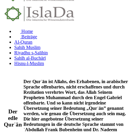
Home
Beiträge
Al-Quran
Sahih Muslim
Riyadhu s-Salihin
Sahīh al-Buchārī
Hisnu-l-Muslim
Der Qurʾān ist Allahs, des Erhabenen, in arabischer
Sprache offenbartes, nicht erschaffenes und durch
Rezitation verehrtes Wort, das Allah Seinem
Propheten Muhammad durch den Engel Gabriel
offenbarte. Und so kann nicht irgendeine
Übersetzung seiner Bedeutung „Qurʾān” genannt
Der
werden, wie genau die Übersetzung auch sein mag.
edle
Die hier angebotene Übersetzung seiner
Qurʾān
Bedeutungen in die deutsche Sprache stammt von
ʿAbdullah Frank Bubenheim und Dr. Nadeem