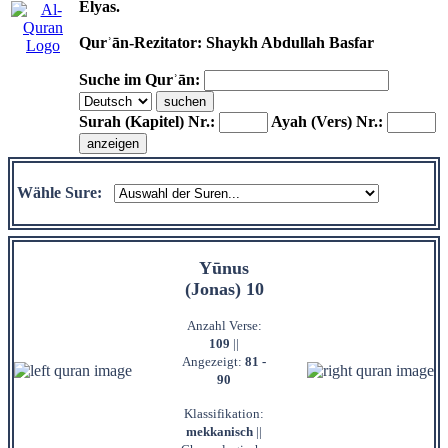
Elyas.
Qurʾān-Rezitator: Shaykh Abdullah Basfar
Suche im Qurʾān:
Surah (Kapitel) Nr.:
Ayah (Vers) Nr.:
Wähle Sure:
Yūnus
(Jonas) 10
Anzahl Verse:
109
||
Angezeigt:
81 -
90
Klassifikation:
mekkanisch
||