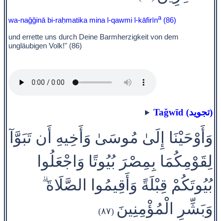
a
wa-naǧǧinā bi-raḥmatika mina l-qawmi l-kāfirīn
(86)
und errette uns durch Deine Barmherzigkeit von dem
ungläubigen Volk!" (86)
Taǧwīd (تجويد)
وَأَوْحَيْنَا إِلَىٰ مُوسَىٰ وَأَخِيهِ أَن تَبَوَّآ
لِقَوْمِكُمَا بِمِصْرَ بُيُوتًا وَاجْعَلُوا
بُيُوتَكُمْ قِبْلَةً وَأَقِيمُوا الصَّلَاةَ ۗ
وَبَشِّرِ الْمُؤْمِنِينَ
(٨٧)