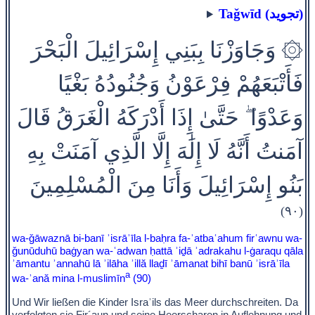
Taǧwīd (تجويد)
۞ وَجَاوَزْنَا بِبَنِي إِسْرَائِيلَ الْبَحْرَ
فَأَتْبَعَهُمْ فِرْعَوْنُ وَجُنُودُهُ بَغْيًا
وَعَدْوًا ۖ حَتَّىٰ إِذَا أَدْرَكَهُ الْغَرَقُ قَالَ
آمَنتُ أَنَّهُ لَا إِلَٰهَ إِلَّا الَّذِي آمَنَتْ بِهِ
بَنُو إِسْرَائِيلَ وَأَنَا مِنَ الْمُسْلِمِينَ
(٩٠)
wa-ǧāwaznā bi-banī ʾisrāʾīla l-baḥra fa-ʾatbaʿahum firʿawnu wa-
ǧunūduhū baġyan wa-ʿadwan ḥattā ʾiḏā ʾadrakahu l-ġaraqu qāla
ʾāmantu ʾannahū lā ʾilāha ʾillă llaḏī ʾāmanat bihī banū ʾisrāʾīla
a
wa-ʾană mina l-muslimīn
(90)
Und Wir ließen die Kinder Israʾils das Meer durchschreiten. Da
verfolgten sie Fir´aun und seine Heerscharen in Auflehnung und