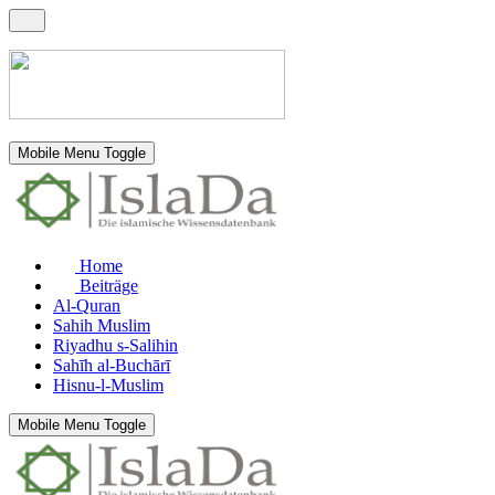
Mobile Menu Toggle
Home
Beiträge
Al-Quran
Sahih Muslim
Riyadhu s-Salihin
Sahīh al-Buchārī
Hisnu-l-Muslim
Mobile Menu Toggle