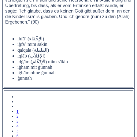
Übertretung, bis dass, als er vom Ertrinken erfaßt wurde, er
sagte: "Ich glaube, dass es keinen Gott gibt außer dem, an den
die Kinder Israʾils glauben. Und ich gehöre (nun) zu den (Allah)
Ergebenen." (90)
iẖfāʾ (الإِخْفَاء)
iẖfāʾ mīm sākin
qalqala (القلقلة)
iqlāb (الإِقْلاَب)
idġām (الإِدْغَام) mīm sākin
iġhām mit ġunnah
iġhām ohne ġunnah
ġunnah
1
2
3
4
5
6