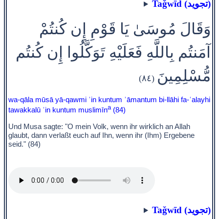
Taǧwīd (تجويد)
وَقَالَ مُوسَىٰ يَا قَوْمِ إِن كُنتُمْ
آمَنتُم بِاللَّهِ فَعَلَيْهِ تَوَكَّلُوا إِن كُنتُم
مُّسْلِمِينَ
(٨٤)
wa-qāla mūsā yā-qawmi ʾin kuntum ʾāmantum bi-llāhi fa-ʿalayhi
a
tawakkalū ʾin kuntum muslimīn
(84)
Und Musa sagte: "O mein Volk, wenn ihr wirklich an Allah
glaubt, dann verlaßt euch auf Ihn, wenn ihr (Ihm) Ergebene
seid." (84)
Taǧwīd (تجويد)