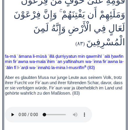
قَوْمِهِ عَلَىٰ خَوْفٍ مِّن فِرْعَوْنَ
وَمَلَئِهِمْ أَن يَفْتِنَهُمْ ۚ وَإِنَّ فِرْعَوْنَ
لَعَالٍ فِي الْأَرْضِ وَإِنَّهُ لَمِنَ
الْمُسْرِفِينَ
(٨٣)
fa-mā ʾāmana li-mūsā ʾillā ḏurriyyatun min qawmihī ʿalā ḫawfin
min firʿawna wa-malaʾihim ʾan yaftinahum wa-ʾinna firʿawna la-
a
ʿālin fĭ l-ʾarḍi wa-ʾinnahū la-mina l-musrifīn
(83)
Aber es glaubten Musa nur junge Leute aus seinem Volk, trotz
ihrer Furcht vor Fir´aun und ihrer führenden Schar, davor, dass
er sie verfolgen würde. Fir´aun war ja überheblich im Land und
gehörte wahrlich zu den Maßlosen. (83)