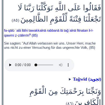
فَقَالُوا عَلَى اللَّهِ تَوَكَّلْنَا رَبَّنَا لَا
تَجْعَلْنَا فِتْنَةً لِّلْقَوْمِ الظَّالِمِينَ
(٨٥)
fa-qālū ʿală llāhi tawakkalnā rabbanā lā taǧʿalnā fitnatan li-l-
a
qawmi ẓ-ẓālimīn
(85)
Sie sagten: "Auf Allah verlassen wir uns. Unser Herr, mache
uns nicht zu einer Versuchung für das ungerechte Volk, (85)
Taǧwīd (تجويد)
وَنَجِّنَا بِرَحْمَتِكَ مِنَ الْقَوْمِ
الْكَافِرِينَ
(٨٦)