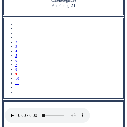
Chronologische
Anordnung:
51
1
2
3
4
5
6
7
8
9
10
11