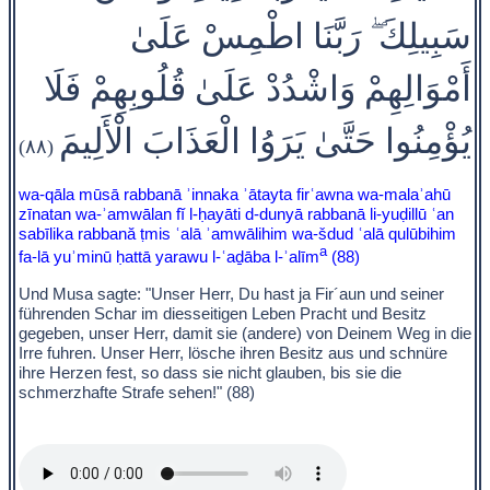
سَبِيلِكَ ۖ رَبَّنَا اطْمِسْ عَلَىٰ
أَمْوَالِهِمْ وَاشْدُدْ عَلَىٰ قُلُوبِهِمْ فَلَا
يُؤْمِنُوا حَتَّىٰ يَرَوُا الْعَذَابَ الْأَلِيمَ
(٨٨)
wa-qāla mūsā rabbanā ʾinnaka ʾātayta firʿawna wa-malaʾahū
zīnatan wa-ʾamwālan fĭ l-ḥayāti d-dunyā rabbanā li-yuḍillū ʿan
sabīlika rabbană ṭmis ʿalā ʾamwālihim wa-šdud ʿalā qulūbihim
a
fa-lā yuʾminū ḥattā yarawu l-ʿaḏāba l-ʾalīm
(88)
Und Musa sagte: "Unser Herr, Du hast ja Fir´aun und seiner
führenden Schar im diesseitigen Leben Pracht und Besitz
gegeben, unser Herr, damit sie (andere) von Deinem Weg in die
Irre fuhren. Unser Herr, lösche ihren Besitz aus und schnüre
ihre Herzen fest, so dass sie nicht glauben, bis sie die
schmerzhafte Strafe sehen!" (88)