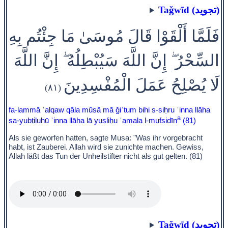
Taǧwīd (تجويد)
فَلَمَّا أَلْقَوْا قَالَ مُوسَىٰ مَا جِئْتُم بِهِ
السِّحْرُ ۖ إِنَّ اللَّهَ سَيُبْطِلُهُ ۖ إِنَّ اللَّهَ
لَا يُصْلِحُ عَمَلَ الْمُفْسِدِينَ
(٨١)
fa-lammā ʾalqaw qāla mūsā mā ǧiʾtum bihi s-siḥru ʾinna llāha
a
sa-yubṭiluhū ʾinna llāha lā yuṣliḥu ʿamala l-mufsidīn
(81)
Als sie geworfen hatten, sagte Musa: "Was ihr vorgebracht
habt, ist Zauberei. Allah wird sie zunichte machen. Gewiss,
Allah läßt das Tun der Unheilstifter nicht als gut gelten. (81)
Taǧwīd (تجويد)