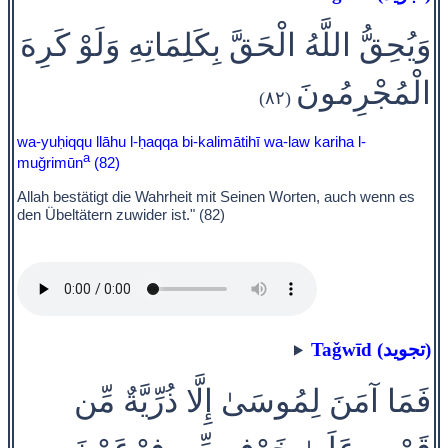
وَيُحِقُّ اللَّهُ الْحَقَّ بِكَلِمَاتِهِ وَلَوْ كَرِهَ
الْمُجْرِمُونَ
(٨٢)
wa-yuḥiqqu llāhu l-ḥaqqa bi-kalimātihī wa-law kariha l-
a
muǧrimūn
(82)
Allah bestätigt die Wahrheit mit Seinen Worten, auch wenn es
den Übeltätern zuwider ist." (82)
Taǧwīd (تجويد)
فَمَا آمَنَ لِمُوسَىٰ إِلَّا ذُرِّيَّةٌ مِّن