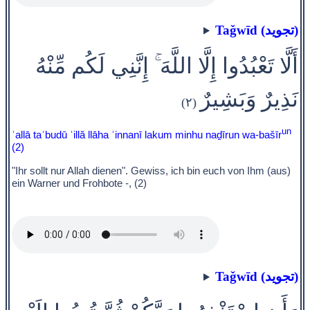
Taǧwīd (تجويد)
أَلَّا تَعْبُدُوا إِلَّا اللَّهَ ۚ إِنَّنِي لَكُم مِّنْهُ
نَذِيرٌ وَبَشِيرٌ
(٢)
un
ʾallā taʿbudū ʾillă llāha ʾinnanī lakum minhu naḏīrun wa-bašīr
(2)
"Ihr sollt nur Allah dienen". Gewiss, ich bin euch von Ihm (aus)
ein Warner und Frohbote -, (2)
Taǧwīd (تجويد)