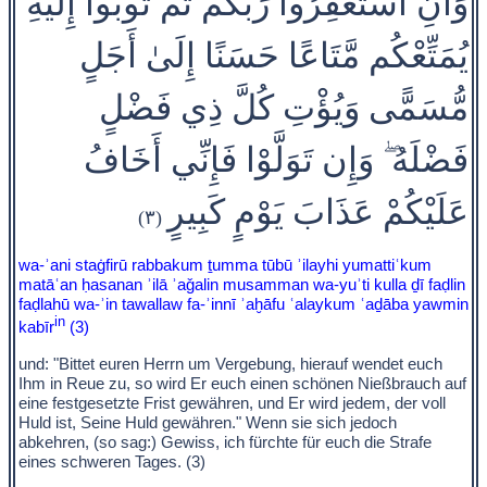
وَأَنِ اسْتَغْفِرُوا رَبَّكُمْ ثُمَّ تُوبُوا إِلَيْهِ
يُمَتِّعْكُم مَّتَاعًا حَسَنًا إِلَىٰ أَجَلٍ
مُّسَمًّى وَيُؤْتِ كُلَّ ذِي فَضْلٍ
فَضْلَهُ ۖ وَإِن تَوَلَّوْا فَإِنِّي أَخَافُ
عَلَيْكُمْ عَذَابَ يَوْمٍ كَبِيرٍ
(٣)
wa-ʾani staġfirū rabbakum ṯumma tūbū ʾilayhi yumattiʿkum
matāʿan ḥasanan ʾilā ʾaǧalin musamman wa-yuʾti kulla ḏī faḍlin
faḍlahū wa-ʾin tawallaw fa-ʾinnī ʾaḫāfu ʿalaykum ʿaḏāba yawmin
in
kabīr
(3)
und: "Bittet euren Herrn um Vergebung, hierauf wendet euch
Ihm in Reue zu, so wird Er euch einen schönen Nießbrauch auf
eine festgesetzte Frist gewähren, und Er wird jedem, der voll
Huld ist, Seine Huld gewähren." Wenn sie sich jedoch
abkehren, (so sag:) Gewiss, ich fürchte für euch die Strafe
eines schweren Tages. (3)