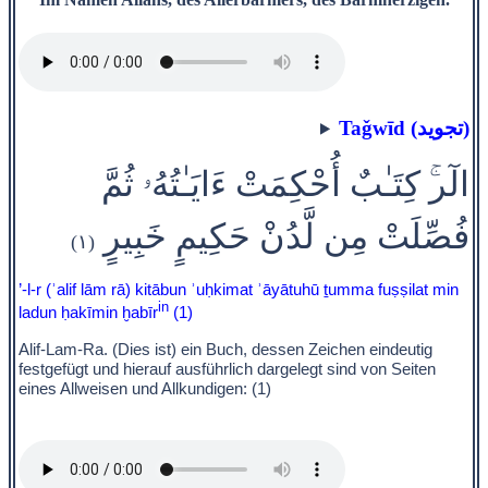
Taǧwīd (تجويد)
الٓر‌ۚ كِتَـٰبٌ أُحْكِمَتْ ءَايَـٰتُهُۥ ثُمَّ
فُصِّلَتْ مِن لَّدُنْ حَكِيمٍ خَبِيرٍ
(١)
’-l-r (ʾalif lām rā) kitābun ʾuḥkimat ʾāyātuhū ṯumma fuṣṣilat min
in
ladun ḥakīmin ḫabīr
(1)
Alif-Lam-Ra. (Dies ist) ein Buch, dessen Zeichen eindeutig
festgefügt und hierauf ausführlich dargelegt sind von Seiten
eines Allweisen und Allkundigen: (1)