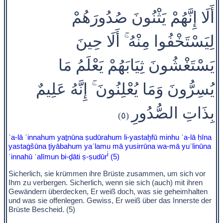
أَلَا إِنَّهُمْ يَثْنُونَ صُدُورَهُمْ
لِيَسْتَخْفُوا مِنْهُ ۚ أَلَا حِينَ
يَسْتَغْشُونَ ثِيَابَهُمْ يَعْلَمُ مَا
يُسِرُّونَ وَمَا يُعْلِنُونَ ۚ إِنَّهُ عَلِيمٌ
بِذَاتِ الصُّدُورِ
(٥)
ʾa-lā ʾinnahum yaṯnūna ṣudūrahum li-yastaḫfū minhu ʾa-lā ḥīna
yastaġšūna ṯiyābahum yaʿlamu mā yusirrūna wa-mā yuʿlinūna
i
ʾinnahū ʿalīmun bi-ḏāti ṣ-ṣudūr
(5)
Sicherlich, sie krümmen ihre Brüste zusammen, um sich vor
Ihm zu verbergen. Sicherlich, wenn sie sich (auch) mit ihren
Gewändern überdecken, Er weiß doch, was sie geheimhalten
und was sie offenlegen. Gewiss, Er weiß über das Innerste der
Brüste Bescheid. (5)