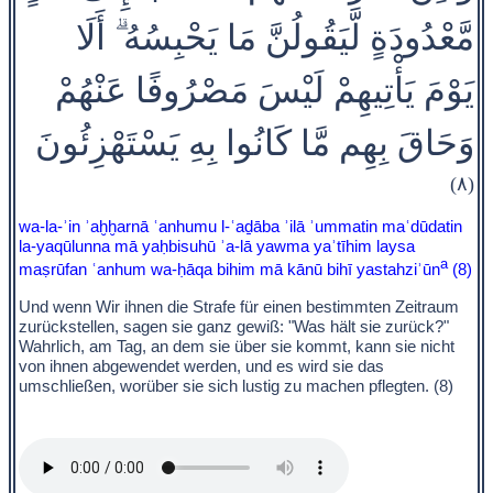
مَّعْدُودَةٍ لَّيَقُولُنَّ مَا يَحْبِسُهُ ۗ أَلَا
يَوْمَ يَأْتِيهِمْ لَيْسَ مَصْرُوفًا عَنْهُمْ
وَحَاقَ بِهِم مَّا كَانُوا بِهِ يَسْتَهْزِئُونَ
(٨)
wa-la-ʾin ʾaḫḫarnā ʿanhumu l-ʿaḏāba ʾilā ʾummatin maʿdūdatin
la-yaqūlunna mā yaḥbisuhū ʾa-lā yawma yaʾtīhim laysa
a
maṣrūfan ʿanhum wa-ḥāqa bihim mā kānū bihī yastahziʾūn
(8)
Und wenn Wir ihnen die Strafe für einen bestimmten Zeitraum
zurückstellen, sagen sie ganz gewiß: "Was hält sie zurück?"
Wahrlich, am Tag, an dem sie über sie kommt, kann sie nicht
von ihnen abgewendet werden, und es wird sie das
umschließen, worüber sie sich lustig zu machen pflegten. (8)