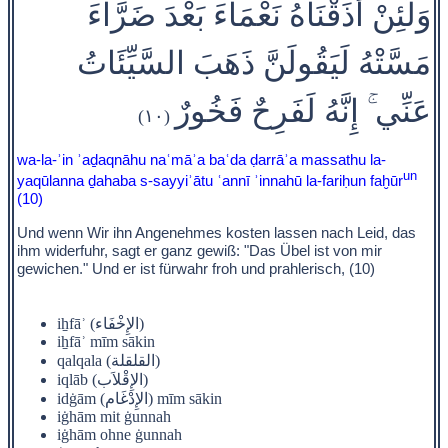
وَلَئِنْ أَذَقْنَاهُ نَعْمَاءَ بَعْدَ ضَرَّاءَ
مَسَّتْهُ لَيَقُولَنَّ ذَهَبَ السَّيِّئَاتُ
عَنِّي ۚ إِنَّهُ لَفَرِحٌ فَخُورٌ
(١٠)
wa-la-ʾin ʾaḏaqnāhu naʿmāʾa baʿda ḍarrāʾa massathu la-
un
yaqūlanna ḏahaba s-sayyiʾātu ʿannī ʾinnahū la-fariḥun faḫūr
(10)
Und wenn Wir ihn Angenehmes kosten lassen nach Leid, das
ihm widerfuhr, sagt er ganz gewiß: "Das Übel ist von mir
gewichen." Und er ist fürwahr froh und prahlerisch, (10)
iẖfāʾ (الإِخْفَاء)
iẖfāʾ mīm sākin
qalqala (القلقلة)
iqlāb (الإِقْلاَب)
idġām (الإِدْغَام) mīm sākin
iġhām mit ġunnah
iġhām ohne ġunnah