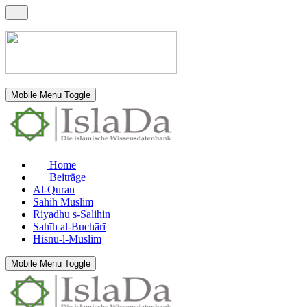
Mobile Menu Toggle
Home
Beiträge
Al-Quran
Sahih Muslim
Riyadhu s-Salihin
Sahīh al-Buchārī
Hisnu-l-Muslim
Mobile Menu Toggle