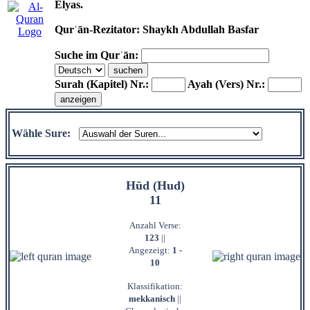
Elyas.
Qurʾān-Rezitator: Shaykh Abdullah Basfar
Suche im Qurʾān:
Surah (Kapitel) Nr.:
Ayah (Vers) Nr.:
Wähle Sure:
Hūd (Hud)
11
Anzahl Verse:
123
||
Angezeigt:
1 -
10
Klassifikation:
mekkanisch
||