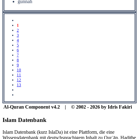
ġunnah
1
2
3
4
5
6
7
8
9
10
11
12
13
Al-Quran Component v4.2 | © 2002 - 2026 by Idris Fakiri
Islam Datenbank
Islam Datenbank (kurz IslaDa) ist eine Plattform, die eine
Wissensdatenbank mit deutschsprachigem Inhalt zu Qurʾān, Hadithe