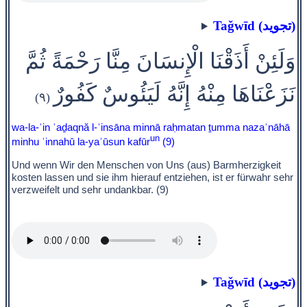
Taǧwīd (تجويد)
وَلَئِنْ أَذَقْنَا الْإِنسَانَ مِنَّا رَحْمَةً ثُمَّ
نَزَعْنَاهَا مِنْهُ إِنَّهُ لَيَئُوسٌ كَفُورٌ
(٩)
wa-la-ʾin ʾaḏaqnă l-ʾinsāna minnā raḥmatan ṯumma nazaʿnāhā
un
minhu ʾinnahū la-yaʾūsun kafūr
(9)
Und wenn Wir den Menschen von Uns (aus) Barmherzigkeit
kosten lassen und sie ihm hierauf entziehen, ist er fürwahr sehr
verzweifelt und sehr undankbar. (9)
Taǧwīd (تجويد)