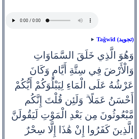
Taǧwīd (تجويد)
وَهُوَ الَّذِي خَلَقَ السَّمَاوَاتِ
وَالْأَرْضَ فِي سِتَّةِ أَيَّامٍ وَكَانَ
عَرْشُهُ عَلَى الْمَاءِ لِيَبْلُوَكُمْ أَيُّكُمْ
أَحْسَنُ عَمَلًا ۗ وَلَئِن قُلْتَ إِنَّكُم
مَّبْعُوثُونَ مِن بَعْدِ الْمَوْتِ لَيَقُولَنَّ
الَّذِينَ كَفَرُوا إِنْ هَٰذَا إِلَّا سِحْرٌ