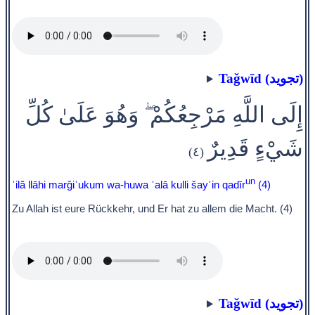
Taǧwīd (تجويد)
إِلَى اللَّهِ مَرْجِعُكُمْ ۖ وَهُوَ عَلَىٰ كُلِّ
شَيْءٍ قَدِيرٌ
(٤)
un
ʾilă llāhi marǧiʿukum wa-huwa ʿalā kulli šayʾin qadīr
(4)
Zu Allah ist eure Rückkehr, und Er hat zu allem die Macht. (4)
Taǧwīd (تجويد)