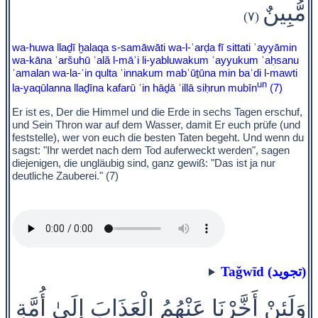
مُّبِينٌ
(٧)
wa-huwa llaḏī ḫalaqa s-samāwāti wa-l-ʾarḍa fī sittati ʾayyāmin
wa-kāna ʿaršuhū ʿală l-māʾi li-yabluwakum ʾayyukum ʾaḥsanu
ʿamalan wa-la-ʾin qulta ʾinnakum mabʿūṯūna min baʿdi l-mawti
un
la-yaqūlanna llaḏīna kafarū ʾin hāḏā ʾillā siḥrun mubīn
(7)
Er ist es, Der die Himmel und die Erde in sechs Tagen erschuf,
und Sein Thron war auf dem Wasser, damit Er euch prüfe (und
feststelle), wer von euch die besten Taten begeht. Und wenn du
sagst: "Ihr werdet nach dem Tod auferweckt werden", sagen
diejenigen, die ungläubig sind, ganz gewiß: "Das ist ja nur
deutliche Zauberei." (7)
Taǧwīd (تجويد)
وَلَئِنْ أَخَّرْنَا عَنْهُمُ الْعَذَابَ إِلَىٰ أُمَّةٍ