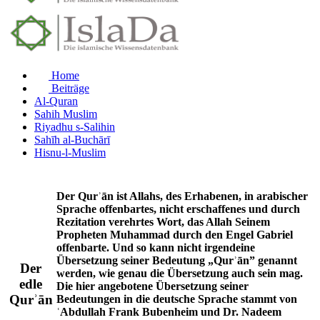
Home
Beiträge
Al-Quran
Sahih Muslim
Riyadhu s-Salihin
Sahīh al-Buchārī
Hisnu-l-Muslim
Der Qurʾān ist Allahs, des Erhabenen, in arabischer
Sprache offenbartes, nicht erschaffenes und durch
Rezitation verehrtes Wort, das Allah Seinem
Propheten Muhammad durch den Engel Gabriel
offenbarte. Und so kann nicht irgendeine
Übersetzung seiner Bedeutung „Qurʾān” genannt
Der
werden, wie genau die Übersetzung auch sein mag.
edle
Die hier angebotene Übersetzung seiner
Qurʾān
Bedeutungen in die deutsche Sprache stammt von
ʿAbdullah Frank Bubenheim und Dr. Nadeem