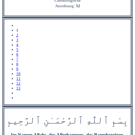
Chronologische
Anordnung:
52
1
2
3
4
5
6
7
8
9
10
11
12
13
بِسْمِ
ٱ
للَّهِ
ٱ
ل
رَّحْمَ‍
ـٰ
نِ
ٱ
ل‍
‍رَّح‍
ِ‍ي‍
مِ
Im Namen Allahs, des Allerbarmers, des Barmherzigen.