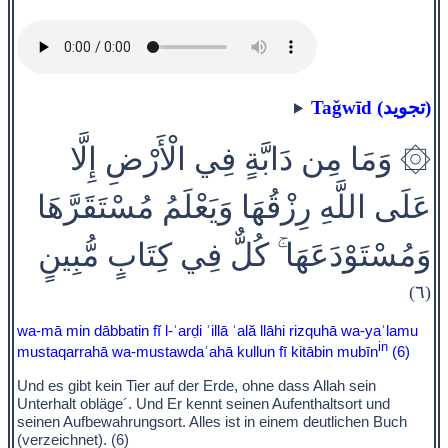
Taǧwīd (تجويد)
۞ وَمَا مِن دَابَّةٍ فِي الْأَرْضِ إِلَّا
عَلَى اللَّهِ رِزْقُهَا وَيَعْلَمُ مُسْتَقَرَّهَا
وَمُسْتَوْدَعَهَا ۚ كُلٌّ فِي كِتَابٍ مُّبِينٍ
(٦)
wa-mā min dābbatin fĭ l-ʾarḍi ʾillā ʿală llāhi rizquhā wa-yaʿlamu
in
mustaqarrahā wa-mustawdaʿahā kullun fī kitābin mubīn
(6)
Und es gibt kein Tier auf der Erde, ohne dass Allah sein
Unterhalt obläge´. Und Er kennt seinen Aufenthaltsort und
seinen Aufbewahrungsort. Alles ist in einem deutlichen Buch
(verzeichnet). (6)