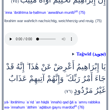
(٧٥)
un
ʾinna ʾibrāhīma la-ḥalīmun ʾawwāhun munīb
(75)
Ibrahim war wahrlich nachsichtig, weichherzig und reuig. (75)
Taǧwīd (تجويد)
يَا إِبْرَاهِيمُ أَعْرِضْ عَنْ هَٰذَا ۖ إِنَّهُ قَدْ
جَاءَ أَمْرُ رَبِّكَ ۖ وَإِنَّهُمْ آتِيهِمْ عَذَابٌ
غَيْرُ مَرْدُودٍ
(٧٦)
yā-ʾibrāhīmu ʾaʿriḍ ʿan hāḏā ʾinnahū qad ǧāʾa ʾamru rabbika
in
wa-ʾinnahum ʾātīhim ʿaḏābun ġayru mardūd
(76)