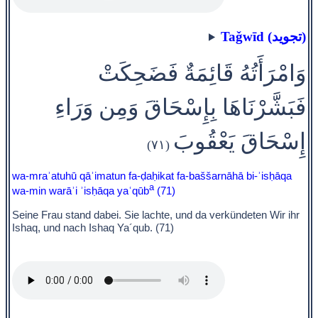
Taǧwīd (تجويد)
وَامْرَأَتُهُ قَائِمَةٌ فَضَحِكَتْ
فَبَشَّرْنَاهَا بِإِسْحَاقَ وَمِن وَرَاءِ
إِسْحَاقَ يَعْقُوبَ
(٧١)
wa-mraʾatuhū qāʾimatun fa-ḍaḥikat fa-baššarnāhā bi-ʾisḥāqa
a
wa-min warāʾi ʾisḥāqa yaʿqūb
(71)
Seine Frau stand dabei. Sie lachte, und da verkündeten Wir ihr
Ishaq, und nach Ishaq Ya´qub. (71)