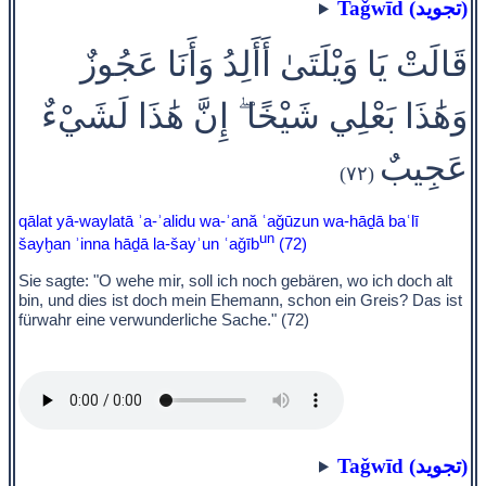
Taǧwīd (تجويد)
قَالَتْ يَا وَيْلَتَىٰ أَأَلِدُ وَأَنَا عَجُوزٌ
وَهَٰذَا بَعْلِي شَيْخًا ۖ إِنَّ هَٰذَا لَشَيْءٌ
عَجِيبٌ
(٧٢)
qālat yā-waylatā ʾa-ʾalidu wa-ʾană ʿaǧūzun wa-hāḏā baʿlī
un
šayḫan ʾinna hāḏā la-šayʾun ʿaǧīb
(72)
Sie sagte: "O wehe mir, soll ich noch gebären, wo ich doch alt
bin, und dies ist doch mein Ehemann, schon ein Greis? Das ist
fürwahr eine verwunderliche Sache." (72)
Taǧwīd (تجويد)