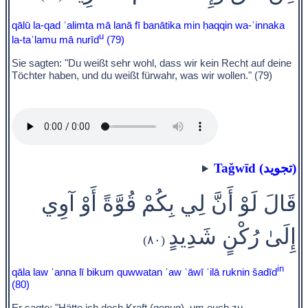
qālū la-qad ʿalimta mā lanā fī banātika min ḥaqqin wa-ʾinnaka
u
la-taʿlamu mā nurīd
(79)
Sie sagten: "Du weißt sehr wohl, dass wir kein Recht auf deine
Töchter haben, und du weißt fürwahr, was wir wollen." (79)
Taǧwīd (تجويد)
قَالَ لَوْ أَنَّ لِي بِكُمْ قُوَّةً أَوْ آوِي
إِلَىٰ رُكْنٍ شَدِيدٍ
(٨٠)
in
qāla law ʾanna lī bikum quwwatan ʾaw ʾāwī ʾilā ruknin šadīd
(80)
Er sagte: "Hätte ich doch Kraft (genug), um euch zu