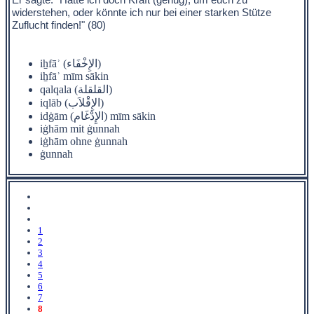
widerstehen, oder könnte ich nur bei einer starken Stütze
Zuflucht finden!" (80)
iẖfāʾ (الإِخْفَاء)
iẖfāʾ mīm sākin
qalqala (القلقلة)
iqlāb (الإِقْلاَب)
idġām (الإِدْغَام) mīm sākin
iġhām mit ġunnah
iġhām ohne ġunnah
ġunnah
1
2
3
4
5
6
7
8