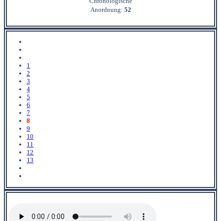
Chronologische
Anordnung:
52
1
2
3
4
5
6
7
8
9
10
11
12
13