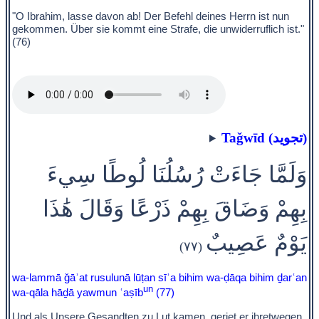
"O Ibrahim, lasse davon ab! Der Befehl deines Herrn ist nun
gekommen. Über sie kommt eine Strafe, die unwiderruflich ist."
(76)
Taǧwīd (تجويد)
وَلَمَّا جَاءَتْ رُسُلُنَا لُوطًا سِيءَ
بِهِمْ وَضَاقَ بِهِمْ ذَرْعًا وَقَالَ هَٰذَا
يَوْمٌ عَصِيبٌ
(٧٧)
wa-lammā ǧāʾat rusulunā lūṭan sīʾa bihim wa-ḍāqa bihim ḏarʿan
un
wa-qāla hāḏā yawmun ʿaṣīb
(77)
Und als Unsere Gesandten zu Lut kamen, geriet er ihretwegen