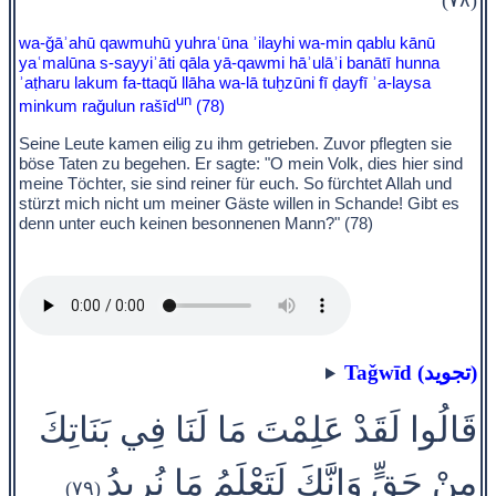
wa-ǧāʾahū qawmuhū yuhraʿūna ʾilayhi wa-min qablu kānū
yaʿmalūna s-sayyiʾāti qāla yā-qawmi hāʾulāʾi banātī hunna
ʾaṭharu lakum fa-ttaqŭ llāha wa-lā tuḫzūni fī ḍayfī ʾa-laysa
un
minkum raǧulun rašīd
(78)
Seine Leute kamen eilig zu ihm getrieben. Zuvor pflegten sie
böse Taten zu begehen. Er sagte: "O mein Volk, dies hier sind
meine Töchter, sie sind reiner für euch. So fürchtet Allah und
stürzt mich nicht um meiner Gäste willen in Schande! Gibt es
denn unter euch keinen besonnenen Mann?" (78)
Taǧwīd (تجويد)
قَالُوا لَقَدْ عَلِمْتَ مَا لَنَا فِي بَنَاتِكَ
مِنْ حَقٍّ وَإِنَّكَ لَتَعْلَمُ مَا نُرِيدُ
(٧٩)