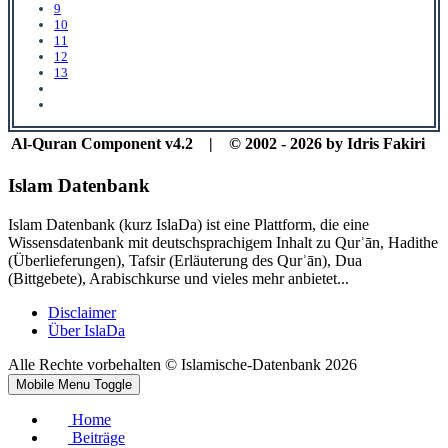
9
10
11
12
13
Al-Quran Component v4.2 | © 2002 - 2026 by Idris Fakiri
Islam Datenbank
Islam Datenbank (kurz IslaDa) ist eine Plattform, die eine
Wissensdatenbank mit deutschsprachigem Inhalt zu Qurʾān, Hadithe
(Überlieferungen), Tafsir (Erläuterung des Qurʾān), Dua
(Bittgebete), Arabischkurse und vieles mehr anbietet...
Disclaimer
Über IslaDa
Alle Rechte vorbehalten © Islamische-Datenbank 2026
Mobile Menu Toggle
Home
Beiträge