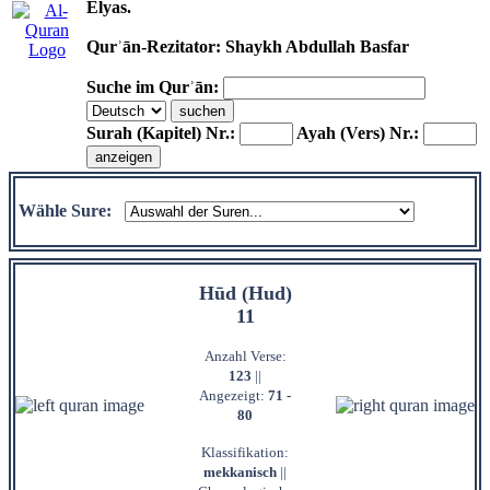
Elyas.
Qurʾān-Rezitator: Shaykh Abdullah Basfar
Suche im Qurʾān:
Surah (Kapitel) Nr.:
Ayah (Vers) Nr.:
Wähle Sure:
Hūd (Hud)
11
Anzahl Verse:
123
||
Angezeigt:
71 -
80
Klassifikation:
mekkanisch
||