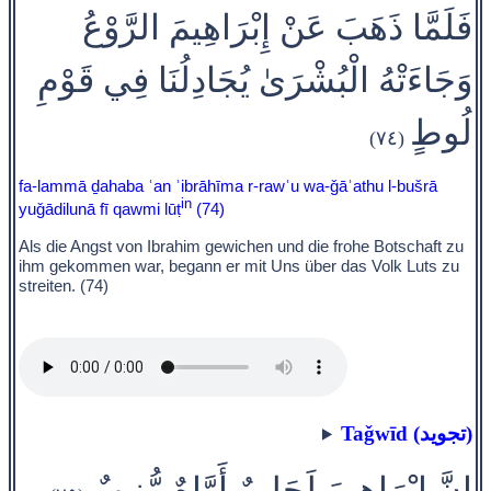
فَلَمَّا ذَهَبَ عَنْ إِبْرَاهِيمَ الرَّوْعُ
وَجَاءَتْهُ الْبُشْرَىٰ يُجَادِلُنَا فِي قَوْمِ
لُوطٍ
(٧٤)
fa-lammā ḏahaba ʿan ʾibrāhīma r-rawʿu wa-ǧāʾathu l-bušrā
in
yuǧādilunā fī qawmi lūṭ
(74)
Als die Angst von Ibrahim gewichen und die frohe Botschaft zu
ihm gekommen war, begann er mit Uns über das Volk Luts zu
streiten. (74)
Taǧwīd (تجويد)
إِنَّ إِبْرَاهِيمَ لَحَلِيمٌ أَوَّاهٌ مُّنِيبٌ