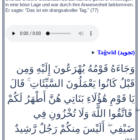
in eine böse Lage und war durch ihre Anwesenheit beklommen.
Er sagte: "Das ist ein drangsalvoller Tag." (77)
Taǧwīd (تجويد)
وَجَاءَهُ قَوْمُهُ يُهْرَعُونَ إِلَيْهِ وَمِن
قَبْلُ كَانُوا يَعْمَلُونَ السَّيِّئَاتِ ۚ قَالَ
يَا قَوْمِ هَٰؤُلَاءِ بَنَاتِي هُنَّ أَطْهَرُ لَكُمْ
ۖ فَاتَّقُوا اللَّهَ وَلَا تُخْزُونِ فِي
ضَيْفِي ۖ أَلَيْسَ مِنكُمْ رَجُلٌ رَّشِيدٌ
(٧٨)