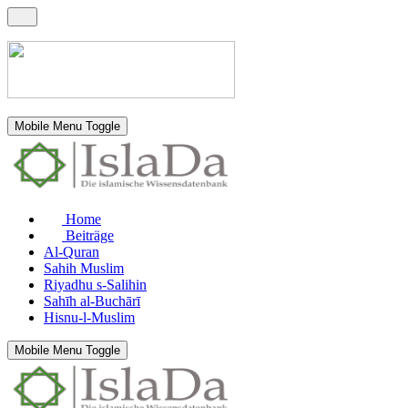
Mobile Menu Toggle
Home
Beiträge
Al-Quran
Sahih Muslim
Riyadhu s-Salihin
Sahīh al-Buchārī
Hisnu-l-Muslim
Mobile Menu Toggle