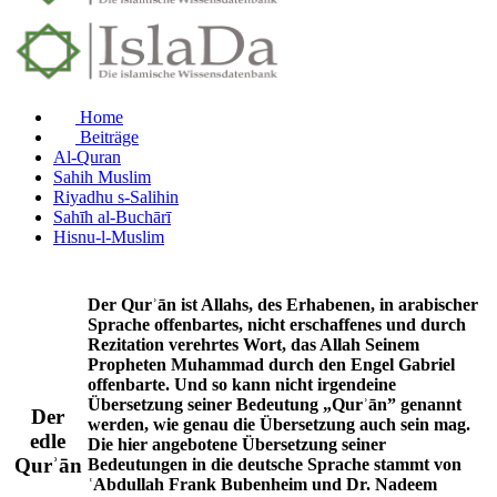
Home
Beiträge
Al-Quran
Sahih Muslim
Riyadhu s-Salihin
Sahīh al-Buchārī
Hisnu-l-Muslim
Der Qurʾān ist Allahs, des Erhabenen, in arabischer
Sprache offenbartes, nicht erschaffenes und durch
Rezitation verehrtes Wort, das Allah Seinem
Propheten Muhammad durch den Engel Gabriel
offenbarte. Und so kann nicht irgendeine
Übersetzung seiner Bedeutung „Qurʾān” genannt
Der
werden, wie genau die Übersetzung auch sein mag.
edle
Die hier angebotene Übersetzung seiner
Qurʾān
Bedeutungen in die deutsche Sprache stammt von
ʿAbdullah Frank Bubenheim und Dr. Nadeem