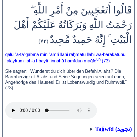
قَالُوا أَتَعْجَبِينَ مِنْ أَمْرِ اللَّهِ ۖ
رَحْمَتُ اللَّهِ وَبَرَكَاتُهُ عَلَيْكُمْ أَهْلَ
الْبَيْتِ ۚ إِنَّهُ حَمِيدٌ مَّجِيدٌ
(٧٣)
qālū ʾa-taʿǧabīna min ʾamri llāhi raḥmatu llāhi wa-barakātuhū
un
ʿalaykum ʾahla l-bayti ʾinnahū ḥamīdun maǧīd
(73)
Sie sagten: "Wunderst du dich über den Befehl Allahs? Die
Barmherzigkeit Allahs und Seine Segnungen seien auf euch,
Angehörige des Hauses! Er ist Lobenswürdig und Ruhmvoll."
(73)
Taǧwīd (تجويد)