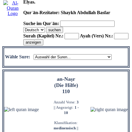
Elyas.
Qurʾān-Rezitator: Shaykh Abdullah Basfar
Suche im Qurʾān:
Surah (Kapitel) Nr.:
Ayah (Vers) Nr.:
Wähle Sure:
an-Naṣr
(Die Hilfe)
110
Anzahl Verse:
3
|| Angezeigt:
1 -
10
Klassifikation:
medinensisch
||