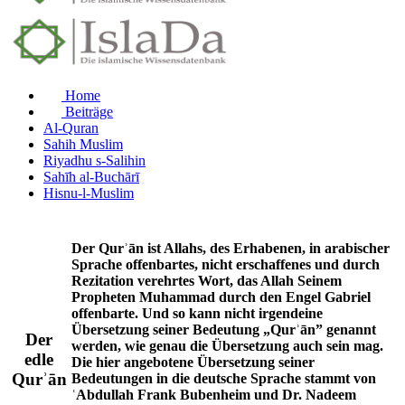
Home
Beiträge
Al-Quran
Sahih Muslim
Riyadhu s-Salihin
Sahīh al-Buchārī
Hisnu-l-Muslim
Der Qurʾān ist Allahs, des Erhabenen, in arabischer
Sprache offenbartes, nicht erschaffenes und durch
Rezitation verehrtes Wort, das Allah Seinem
Propheten Muhammad durch den Engel Gabriel
offenbarte. Und so kann nicht irgendeine
Übersetzung seiner Bedeutung „Qurʾān” genannt
Der
werden, wie genau die Übersetzung auch sein mag.
edle
Die hier angebotene Übersetzung seiner
Qurʾān
Bedeutungen in die deutsche Sprache stammt von
ʿAbdullah Frank Bubenheim und Dr. Nadeem