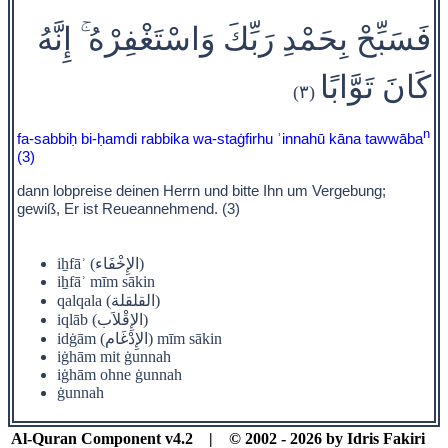
فَسَبِّحْ بِحَمْدِ رَبِّكَ وَاسْتَغْفِرْهُ ۚ إِنَّهُ
كَانَ تَوَّابًا
(٣)
n
fa-sabbiḥ bi-ḥamdi rabbika wa-staġfirhu ʾinnahū kāna tawwāba
(3)
dann lobpreise deinen Herrn und bitte Ihn um Vergebung;
gewiß, Er ist Reueannehmend. (3)
iẖfāʾ (الإِخْفَاء)
iẖfāʾ mīm sākin
qalqala (القلقلة)
iqlāb (الإِقْلاَب)
idġām (الإِدْغَام) mīm sākin
iġhām mit ġunnah
iġhām ohne ġunnah
ġunnah
Al-Quran Component v4.2 | © 2002 - 2026 by Idris Fakiri