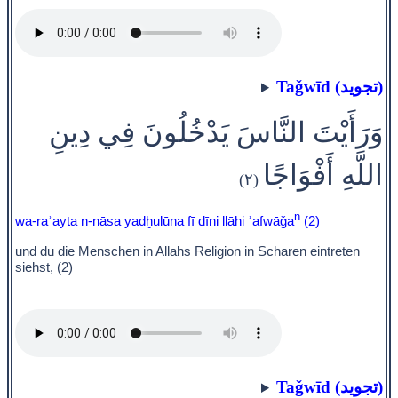
Taǧwīd (تجويد)
وَرَأَيْتَ النَّاسَ يَدْخُلُونَ فِي دِينِ
اللَّهِ أَفْوَاجًا
(٢)
n
wa-raʾayta n-nāsa yadḫulūna fī dīni llāhi ʾafwāǧa
(2)
und du die Menschen in Allahs Religion in Scharen eintreten
siehst, (2)
Taǧwīd (تجويد)