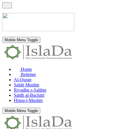
Mobile Menu Toggle
Home
Beiträge
Al-Quran
Sahih Muslim
Riyadhu s-Salihin
Sahīh al-Buchārī
Hisnu-l-Muslim
Mobile Menu Toggle