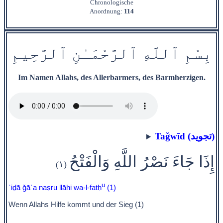
Chronologische
Anordnung:
114
بِسْمِ
ٱ
للَّهِ
ٱ
ل
رَّحْمَ‍
ـٰ
نِ
ٱ
ل‍
‍رَّح‍
ِ‍ي‍
مِ
Im Namen Allahs, des Allerbarmers, des Barmherzigen.
Taǧwīd (تجويد)
إِذَا جَاءَ نَصْرُ اللَّهِ وَالْفَتْحُ
(١)
u
ʾiḏā ǧāʾa naṣru llāhi wa-l-fatḥ
(1)
Wenn Allahs Hilfe kommt und der Sieg (1)