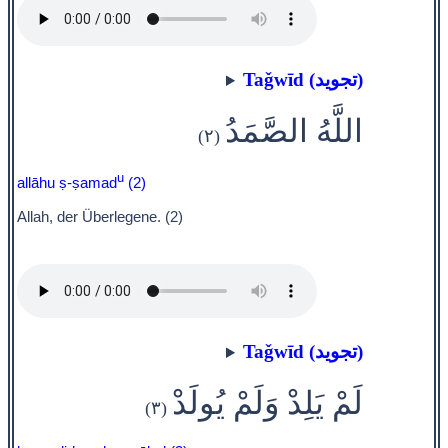
Taǧwīd (تجويد)
اللَّهُ الصَّمَدُ
(٢)
u
allāhu ṣ-ṣamad
(2)
Allah, der Überlegene. (2)
Taǧwīd (تجويد)
لَمْ يَلِدْ وَلَمْ يُولَدْ
(٣)