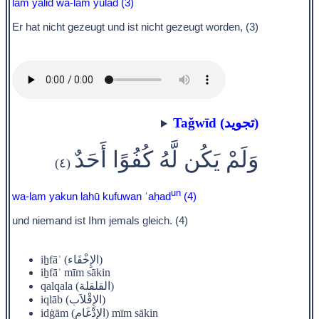
lam yalid wa-lam yūlad (3)
Er hat nicht gezeugt und ist nicht gezeugt worden, (3)
Taǧwīd (تجويد)
وَلَمْ يَكُن لَّهُ كُفُوًا أَحَدٌ
(٤)
un
wa-lam yakun lahū kufuwan ʾaḥad
(4)
und niemand ist Ihm jemals gleich. (4)
iẖfāʾ (الإِخْفَاء)
iẖfāʾ mīm sākin
qalqala (القلقلة)
iqlāb (الإِقْلاَب)
idġām (الإِدْغَام) mīm sākin