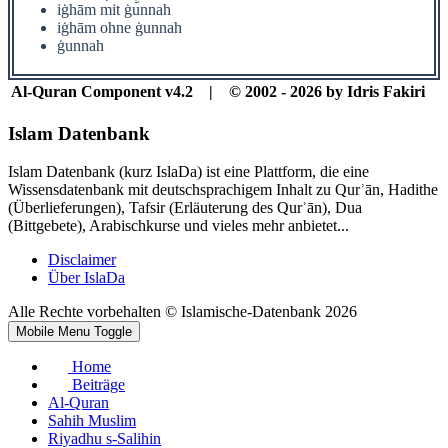
iġhām mit ġunnah
iġhām ohne ġunnah
ġunnah
Al-Quran Component v4.2 | © 2002 - 2026 by Idris Fakiri
Islam Datenbank
Islam Datenbank (kurz IslaDa) ist eine Plattform, die eine
Wissensdatenbank mit deutschsprachigem Inhalt zu Qurʾān, Hadithe
(Überlieferungen), Tafsir (Erläuterung des Qurʾān), Dua
(Bittgebete), Arabischkurse und vieles mehr anbietet...
Disclaimer
Über IslaDa
Alle Rechte vorbehalten © Islamische-Datenbank 2026
Mobile Menu Toggle
Home
Beiträge
Al-Quran
Sahih Muslim
Riyadhu s-Salihin