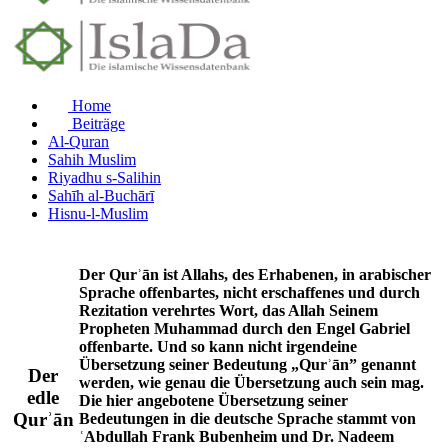
Home
Beiträge
Al-Quran
Sahih Muslim
Riyadhu s-Salihin
Sahīh al-Buchārī
Hisnu-l-Muslim
Der Qurʾān ist Allahs, des Erhabenen, in arabischer
Sprache offenbartes, nicht erschaffenes und durch
Rezitation verehrtes Wort, das Allah Seinem
Propheten Muhammad durch den Engel Gabriel
offenbarte. Und so kann nicht irgendeine
Übersetzung seiner Bedeutung „Qurʾān” genannt
Der
werden, wie genau die Übersetzung auch sein mag.
edle
Die hier angebotene Übersetzung seiner
Qurʾān
Bedeutungen in die deutsche Sprache stammt von
ʿAbdullah Frank Bubenheim und Dr. Nadeem