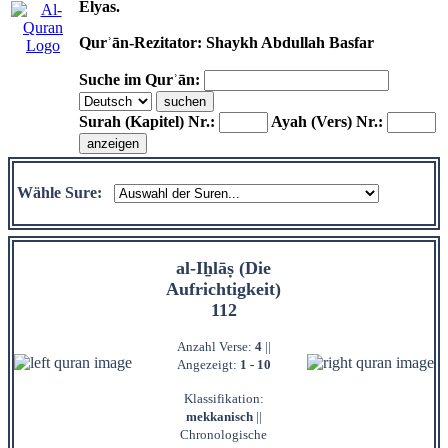
Elyas.
Qurʾān-Rezitator: Shaykh Abdullah Basfar
Suche im Qurʾān:
Surah (Kapitel) Nr.:
Ayah (Vers) Nr.:
Wähle Sure:
al-Iẖlāṣ (Die
Aufrichtigkeit)
112
Anzahl Verse:
4
||
Angezeigt:
1 - 10
Klassifikation:
mekkanisch
||
Chronologische