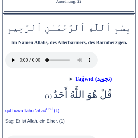
Anordnung:
22
بِسْمِ
ٱ
للَّهِ
ٱ
ل
رَّحْمَ‍
ـٰ
نِ
ٱ
ل‍
‍رَّح‍
ِ‍ي‍
مِ
Im Namen Allahs, des Allerbarmers, des Barmherzigen.
Taǧwīd (تجويد)
قُلْ هُوَ اللَّهُ أَحَدٌ
(١)
un-i
qul huwa llāhu ʾaḥad
(1)
Sag: Er ist Allah, ein Einer, (1)