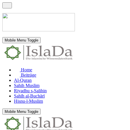
Mobile Menu Toggle
Home
Beiträge
Al-Quran
Sahih Muslim
Riyadhu s-Salihin
Sahīh al-Buchārī
Hisnu-l-Muslim
Mobile Menu Toggle