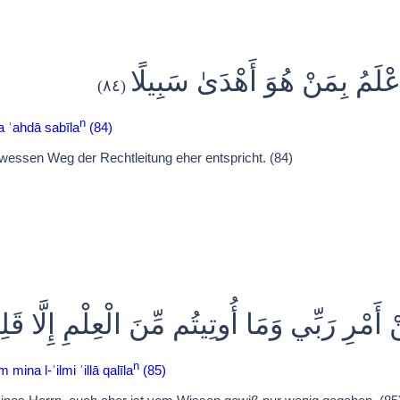
عْلَمُ بِمَنْ هُوَ أَهْدَىٰ سَبِيلًا
(٨٤)
n
a ʾahdā sabīla
(84)
wessen Weg der Rechtleitung eher entspricht. (84)
ْرِ رَبِّي وَمَا أُوتِيتُم مِّنَ الْعِلْمِ إِلَّا قَلِي
n
mina l-ʿilmi ʾillā qalīla
(85)