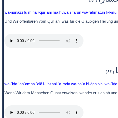
wa-nunazzilu mina l-qurʾāni mā huwa šifāʾun wa-raḥmatun li-l-muʾm
Und Wir offenbaren vom Qur´an, was für die Gläubigen Heilung und
ا
(٨٣)
wa-ʾiḏā ʾanʿamnā ʿală l-ʾinsāni ʾaʿraḍa wa-naʾā bi-ǧānibihī wa-ʾi
Wenn Wir dem Menschen Gunst erweisen, wendet er sich ab und entf