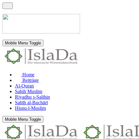
Mobile Menu Toggle
Home
Beiträge
Al-Quran
Sahih Muslim
Riyadhu s-Salihin
Sahīh al-Buchārī
Hisnu-l-Muslim
Mobile Menu Toggle