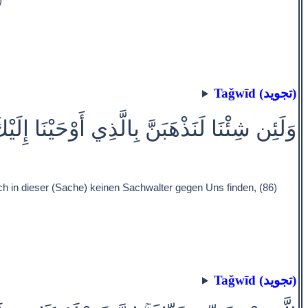
)
Taǧwīd (تجويد)
وَلَئِن شِئْنَا لَنَذْهَبَنَّ بِالَّذِي أَوْحَيْنَا إِلَيْك
h in dieser (Sache) keinen Sachwalter gegen Uns finden, (86)
Taǧwīd (تجويد)