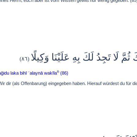
eines Herrn, euch aber ist vom Wissen gewiß nur wenig gegeben. (85
َ ثُمَّ لَا تَجِدُ لَكَ بِهِ عَلَيْنَا وَكِيلًا
(٨٦)
n
ǧidu laka bihī ʿalaynā wakīla
(86)
dir (als Offenbarung) eingegeben haben. Hierauf würdest du für dic