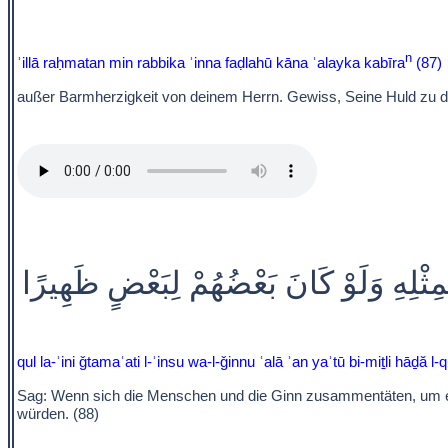
n
ʾillā raḥmatan min rabbika ʾinna faḍlahū kāna ʿalayka kabīra
(87)
außer Barmherzigkeit von deinem Herrn. Gewiss, Seine Huld zu dir 
ِمِثْلِهِ وَلَوْ كَانَ بَعْضُهُمْ لِبَعْضٍ ظَهِيرًا
qul la-ʾini ǧtamaʿati l-ʾinsu wa-l-ǧinnu ʿalā ʾan yaʾtū bi-miṯli hāḏă 
Sag: Wenn sich die Menschen und die Ginn zusammentäten, um etwa
würden. (88)