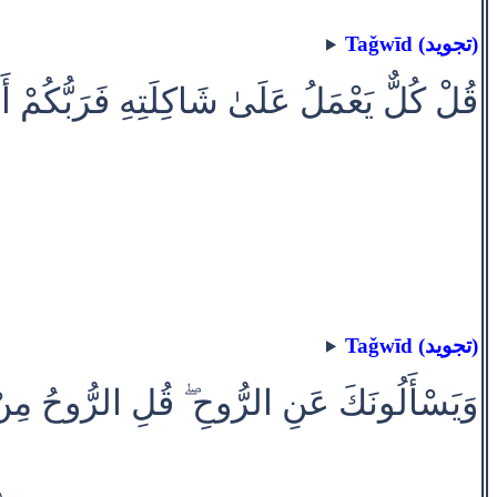
Taǧwīd (تجويد)
قُلْ كُلٌّ يَعْمَلُ عَلَىٰ شَاكِلَتِهِ فَرَبُّكُمْ أَ
Taǧwīd (تجويد)
وَيَسْأَلُونَكَ عَنِ الرُّوحِ ۖ قُلِ الرُّوحُ مِنْ أَم