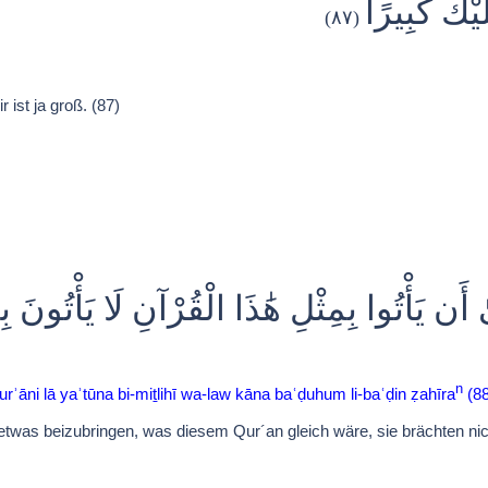
َيْكَ كَبِيرًا
(٨٧)
ist ja groß. (87)
َن يَأْتُوا بِمِثْلِ هَٰذَا الْقُرْآنِ لَا يَأْتُونَ ب
n
l-qurʾāni lā yaʾtūna bi-miṯlihī wa-law kāna baʿḍuhum li-baʿḍin ẓahīra
(88
s beizubringen, was diesem Qur´an gleich wäre, sie brächten nicht