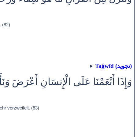
 (82)
Taǧwīd (تجويد)
وَإِذَا أَنْعَمْنَا عَلَى الْإِنسَانِ أَعْرَضَ وَنَأَ
hr verzweifelt. (83)