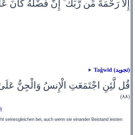
إِلَّا رَحْمَةً مِّن رَّبِّكَ ۚ إِنَّ فَضْلَهُ كَانَ عَل
Taǧwīd (تجويد)
قُل لَّئِنِ اجْتَمَعَتِ الْإِنسُ وَالْجِنُّ عَلَىٰ أ
(٨٨)
)
 seinesgleichen bei, auch wenn sie einander Beistand leisten