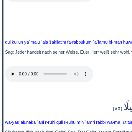
qul kullun yaʿmalu ʿalā šākilatihī fa-rabbukum ʾaʿlamu bi-man huw
Sag: Jeder handelt nach seiner Weise. Euer Herr weiß sehr wohl, 
لًا
(٨٥)
wa-yasʾalūnaka ʾani r-rūḥi quli r-rūḥu min ʾamri rabbī wa-mā ʾūtītum 