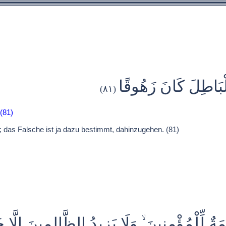
لْبَاطِلَ كَانَ زَهُوقًا
(٨١)
(81)
 das Falsche ist ja dazu bestimmt, dahinzugehen. (81)
ٌ لِّلْمُؤْمِنِينَ ۙ وَلَا يَزِيدُ الظَّالِمِينَ إِلَّا