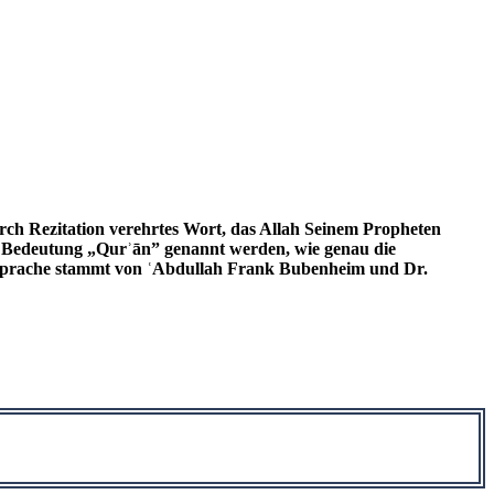
urch Rezitation verehrtes Wort, das Allah Seinem Propheten
 Bedeutung „Qurʾān” genannt werden, wie genau die
e Sprache stammt von ʿAbdullah Frank Bubenheim und Dr.