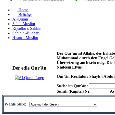
Home
Beiträge
Al-Quran
Sahih Muslim
Riyadhu s-Salihin
Sahīh al-Buchārī
Hisnu-l-Muslim
Der Qurʾān ist Allahs, des Erhab
Muhammad durch den Engel Gabri
Übersetzung auch sein mag. Die 
Nadeem Elyas.
Der edle Qurʾān
Qurʾān-Rezitator: Shaykh Abdul
Suche im Qurʾān:
Surah (Kapitel) Nr.:
Aya
Wähle Sure: