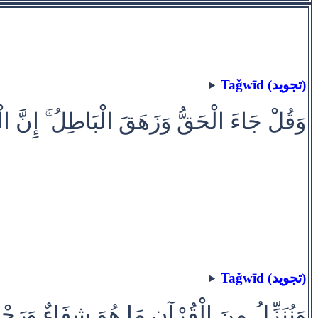
Taǧwīd (تجويد)
وَقُلْ جَاءَ الْحَقُّ وَزَهَقَ الْبَاطِلُ ۚ إِنَّ ا
Taǧwīd (تجويد)
وَنُنَزِّلُ مِنَ الْقُرْآنِ مَا هُوَ شِفَاءٌ وَرَحْمَة