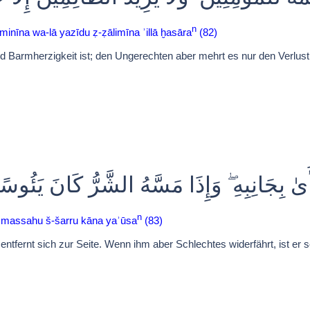
n
inīna wa-lā yazīdu ẓ-ẓālimīna ʾillā ḫasāra
(82)
 Barmherzigkeit ist; den Ungerechten aber mehrt es nur den Verlust.
ىٰ بِجَانِبِهِ ۖ وَإِذَا مَسَّهُ الشَّرُّ كَانَ يَئُوسً
n
ḏā massahu š-šarru kāna yaʾūsa
(83)
ernt sich zur Seite. Wenn ihm aber Schlechtes widerfährt, ist er se