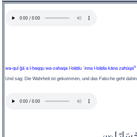
n
wa-qul ǧāʾa l-ḥaqqu wa-zahaqa l-bāṭilu ʾinna l-bāṭila kāna zahūqa
Und sag: Die Wahrheit ist gekommen, und das Falsche geht dahin;
 خَسَارًا
(٨٢)