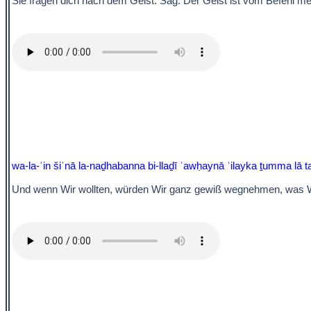
Sie fragen dich nach dem Geist. Sag: Der Geist ist vom Befehl m
wa-la-ʾin šiʾnā la-naḏhabanna bi-llaḏī ʾawḥaynā ʾilayka ṯumma lā ta
Und wenn Wir wollten, würden Wir ganz gewiß wegnehmen, was Wir 