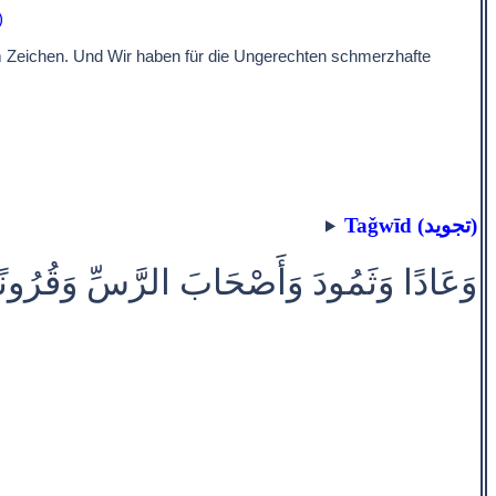
)
em Zeichen. Und Wir haben für die Ungerechten schmerzhafte
Taǧwīd (تجويد)
وَعَادًا وَثَمُودَ وَأَصْحَابَ الرَّسِّ وَقُرُونًا ب