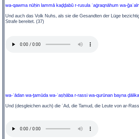
wa-qawma nūḥin lammā kaḏḏabŭ r-rusula ʾaġraqnāhum wa-ǧaʿalnāhu
Und auch das Volk Nuhs, als sie die Gesandten der Lüge bezichti
Strafe bereitet. (37)
wa-ʿādan wa-ṯamūda wa-ʾaṣḥāba r-rassi wa-qurūnan bayna ḏālika
Und (desgleichen auch) die ´Ad, die Tamud, die Leute von ar-Ras