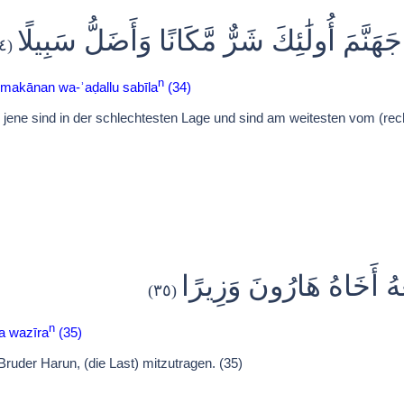
نَّمَ أُولَٰئِكَ شَرٌّ مَّكَانًا وَأَضَلُّ سَبِيلًا
(٣٤)
n
 makānan wa-ʾaḍallu sabīla
(34)
 jene sind in der schlechtesten Lage und sind am weitesten vom (rech
َهُ أَخَاهُ هَارُونَ وَزِيرًا
(٣٥)
n
a wazīra
(35)
Bruder Harun, (die Last) mitzutragen. (35)