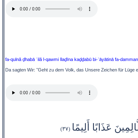
fa-qulnă ḏhabā ʾilă l-qawmi llaḏīna kaḏḏabū bi-ʾāyātinā fa-damm
Da sagten Wir: "Geht zu dem Volk, das Unsere Zeichen für Lüge erkl
َالِمِينَ عَذَابًا أَلِيمًا
(٣٧)