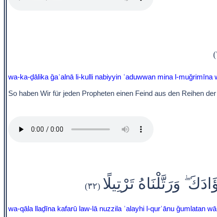
wa-ka-ḏālika ǧaʿalnā li-kulli nabiyyin ʿaduwwan mina l-muǧrimīna
So haben Wir für jeden Propheten einen Feind aus den Reihen der Ü
َكَ ۖ وَرَتَّلْنَاهُ تَرْتِيلًا
(٣٢)
wa-qāla llaḏīna kafarū law-lā nuzzila ʿalayhi l-qurʾānu ǧumlatan wāḥ