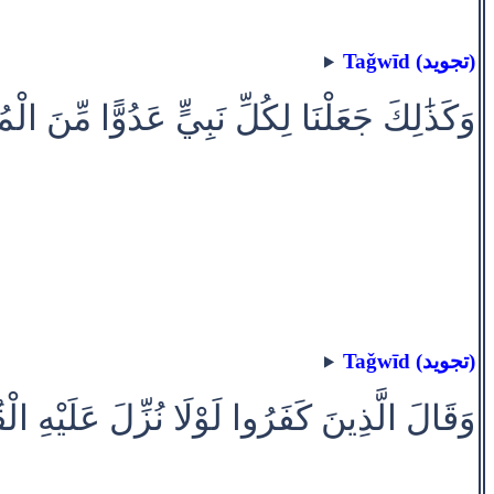
Taǧwīd (تجويد)
وَكَذَٰلِكَ جَعَلْنَا لِكُلِّ نَبِيٍّ عَدُوًّا مِّنَ ال
Taǧwīd (تجويد)
وَقَالَ الَّذِينَ كَفَرُوا لَوْلَا نُزِّلَ عَلَيْهِ الْقُر