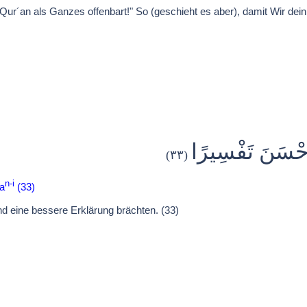
 Qur´an als Ganzes offenbart!" So (geschieht es aber), damit Wir dei
وَأَحْسَنَ تَفْسِيرًا
(٣٣)
n-i
ra
(33)
und eine bessere Erklärung brächten. (33)