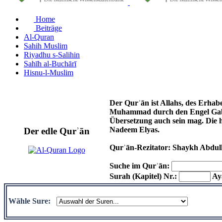
Home
Beiträge
Al-Quran
Sahih Muslim
Riyadhu s-Salihin
Sahīh al-Buchārī
Hisnu-l-Muslim
Der Qurʾān ist Allahs, des Erhab
Muhammad durch den Engel Gabri
Übersetzung auch sein mag. Die 
Nadeem Elyas.
Der edle Qurʾān
Qurʾān-Rezitator: Shaykh Abdul
Suche im Qurʾān:
Surah (Kapitel) Nr.:
Aya
Wähle Sure: