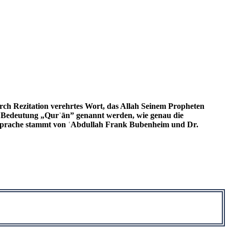
urch Rezitation verehrtes Wort, das Allah Seinem Propheten
 Bedeutung „Qurʾān” genannt werden, wie genau die
e Sprache stammt von ʿAbdullah Frank Bubenheim und Dr.