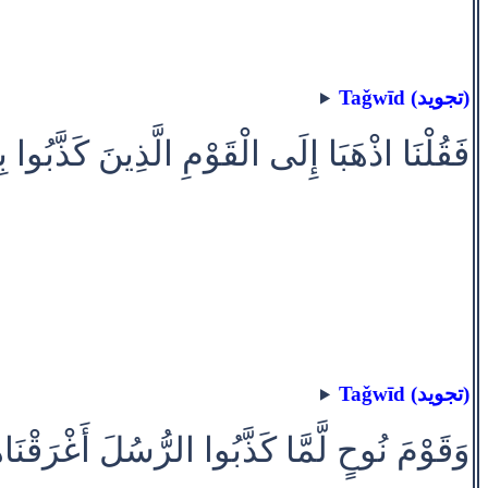
Taǧwīd (تجويد)
فَقُلْنَا اذْهَبَا إِلَى الْقَوْمِ الَّذِينَ كَذَّبُوا بِ
Taǧwīd (تجويد)
وَقَوْمَ نُوحٍ لَّمَّا كَذَّبُوا الرُّسُلَ أَغْرَقْنَاه