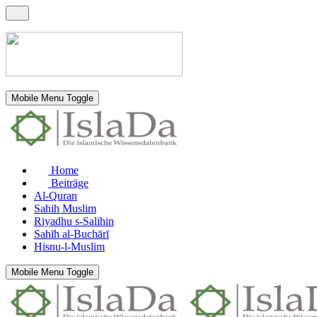
Mobile Menu Toggle
Home
Beiträge
Al-Quran
Sahih Muslim
Riyadhu s-Salihin
Sahīh al-Buchārī
Hisnu-l-Muslim
Mobile Menu Toggle