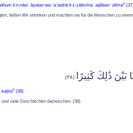
n
m li-n-nāsi ʾāyatan wa-ʾaʿtadnā li-ẓ-ẓālimīna ʿaḏāban ʾalīma
(37
gten, ließen Wir ertrinken und machten sie für die Menschen zu ein
َيْنَ ذَٰلِكَ كَثِيرًا
(٣٨)
n
 kaṯīra
(38)
s und viele Geschlechter dazwischen. (38)