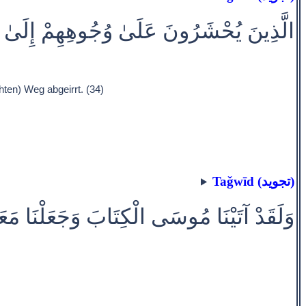
الَّذِينَ يُحْشَرُونَ عَلَىٰ وُجُوهِهِمْ إِلَىٰ جَهَ
ten) Weg abgeirrt. (34)
Taǧwīd (تجويد)
وَلَقَدْ آتَيْنَا مُوسَى الْكِتَابَ وَجَعَلْنَا مَع