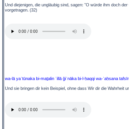
Und diejenigen, die ungläubig sind, sagen: "O würde ihm doch der
vorgetragen. (32)
wa-lā yaʾtūnaka bi-maṯalin ʾillā ǧiʾnāka bi-l-ḥaqqi wa-ʾaḥsana tafsī
Und sie bringen dir kein Beispiel, ohne dass Wir dir die Wahrheit 