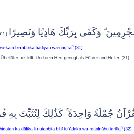
ْمُجْرِمِينَ ۗ وَكَفَىٰ بِرَبِّكَ هَادِيًا وَنَصِيرًا
(٣١)
n
 wa-kafā bi-rabbika hādiyan wa-naṣīra
(31)
beltäter bestellt. Und dein Herr genügt als Führer und Helfer. (31)
ْآنُ جُمْلَةً وَاحِدَةً ۚ كَذَٰلِكَ لِنُثَبِّتَ بِهِ فُؤَاد
n
idatan ka-ḏālika li-nuṯabbita bihī fuʾādaka wa-rattalnāhu tartīla
(32)