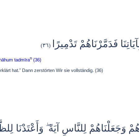
آيَاتِنَا فَدَمَّرْنَاهُمْ تَدْمِيرًا
(٣٦)
n
arnāhum tadmīra
(36)
ärt hat." Dann zerstörten Wir sie vollständig. (36)
ُمْ وَجَعَلْنَاهُمْ لِلنَّاسِ آيَةً ۖ وَأَعْتَدْنَا لِلظّ