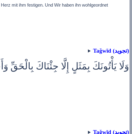
n Herz mit ihm festigen. Und Wir haben ihn wohlgeordnet
Taǧwīd (تجويد)
وَلَا يَأْتُونَكَ بِمَثَلٍ إِلَّا جِئْنَاكَ بِالْحَقِّ 
Taǧwīd (تجويد)