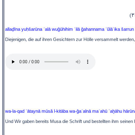
allaḏīna yuḥšarūna ʿalā wuǧūhihim ʾilā ǧahannama ʾŭlāʾika šarrun
Diejenigen, die auf ihren Gesichtern zur Hölle versammelt werden,
wa-la-qad ʾātaynā mūsă l-kitāba wa-ǧaʿalnā maʿahū ʾaḫāhu hārūn
Und Wir gaben bereits Musa die Schrift und bestellten ihm seinen 