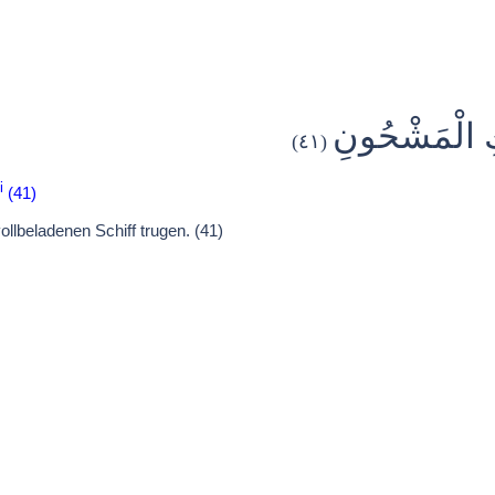
ُلْكِ الْمَشْحُونِ
(٤١)
i
(41)
llbeladenen Schiff trugen. (41)