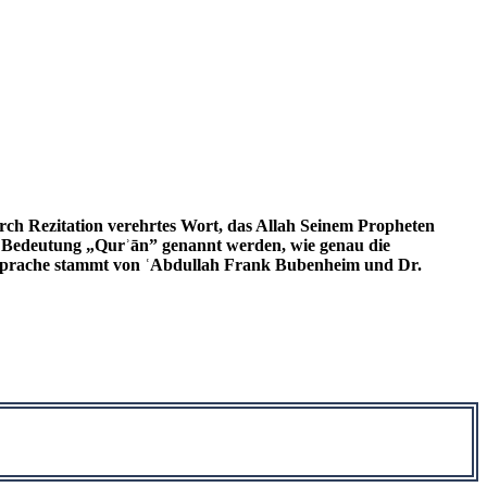
urch Rezitation verehrtes Wort, das Allah Seinem Propheten
 Bedeutung „Qurʾān” genannt werden, wie genau die
e Sprache stammt von ʿAbdullah Frank Bubenheim und Dr.