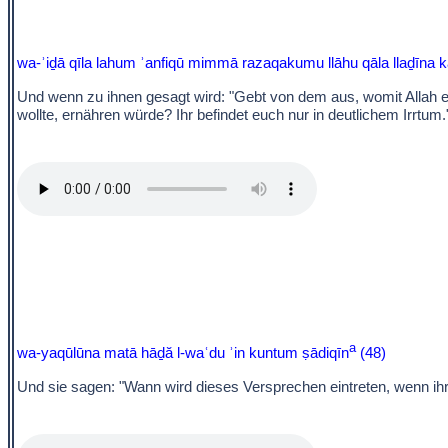
wa-ʾiḏā qīla lahum ʾanfiqū mimmā razaqakumu llāhu qāla llaḏīna kaf
Und wenn zu ihnen gesagt wird: "Gebt von dem aus, womit Allah euc
wollte, ernähren würde? Ihr befindet euch nur in deutlichem Irrtum.
a
wa-yaqūlūna matā hāḏă l-waʿdu ʾin kuntum ṣādiqīn
(48)
Und sie sagen: "Wann wird dieses Versprechen eintreten, wenn ihr