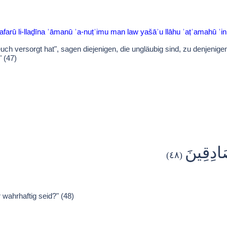
arū li-llaḏīna ʾāmanū ʾa-nuṭʿimu man law yašāʾu llāhu ʾaṭʿamahū ʾin ʾ
h versorgt hat", sagen diejenigen, die ungläubig sind, zu denjenigen
" (47)
َادِقِينَ
(٤٨)
 wahrhaftig seid?" (48)