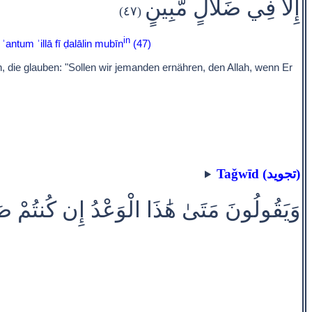
إِلَّا فِي ضَلَالٍ مُّبِينٍ
(٤٧)
in
antum ʾillā fī ḍalālin mubīn
(47)
, die glauben: "Sollen wir jemanden ernähren, den Allah, wenn Er
Taǧwīd (تجويد)
وَيَقُولُونَ مَتَىٰ هَٰذَا الْوَعْدُ إِن كُنتُمْ ص