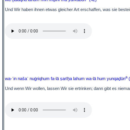
Und Wir haben ihnen etwas gleicher Art erschaffen, was sie bestei
a
wa-ʾin našaʾ nuġriqhum fa-lā ṣarīḫa lahum wa-lā hum yunqaḏūn
(
Und wenn Wir wollen, lassen Wir sie ertrinken; dann gibt es niema