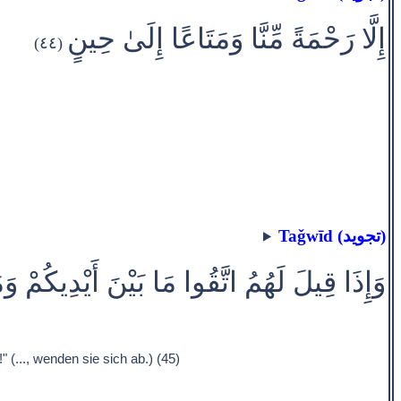
إِلَّا رَحْمَةً مِّنَّا وَمَتَاعًا إِلَىٰ حِينٍ
(٤٤)
Taǧwīd (تجويد)
وَإِذَا قِيلَ لَهُمُ اتَّقُوا مَا بَيْنَ أَيْدِيكُمْ و
(..., wenden sie sich ab.) (45)