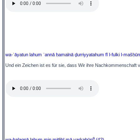
wa-ʾāyatun lahum ʾannā ḥamalnā ḏurriyyatahum fĭ l-fulki l-mašḥūn
Und ein Zeichen ist es für sie, dass Wir ihre Nachkommenschaft vo
a
wa-ḫalaqnā lahum min miṯlihī mā yarkabūn
(42)