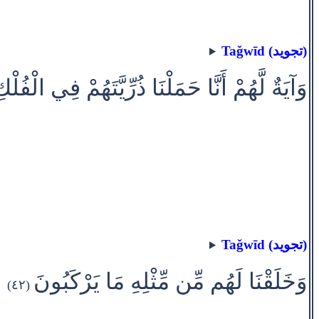
Taǧwīd (تجويد)
وَآيَةٌ لَّهُمْ أَنَّا حَمَلْنَا ذُرِّيَّتَهُمْ فِي الْف
Taǧwīd (تجويد)
وَخَلَقْنَا لَهُم مِّن مِّثْلِهِ مَا يَرْكَبُونَ
(٤٢)