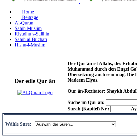
Home
Beiträge
Al-Quran
Sahih Muslim
Riyadhu s-Salihin
Sahīh al-Buchārī
Hisnu-l-Muslim
Der Qurʾān ist Allahs, des Erhab
Muhammad durch den Engel Gabri
Übersetzung auch sein mag. Die 
Nadeem Elyas.
Der edle Qurʾān
Qurʾān-Rezitator: Shaykh Abdul
Suche im Qurʾān:
Surah (Kapitel) Nr.:
Aya
Wähle Sure: