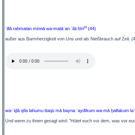
in
ʾillā raḥmatan minnā wa-matāʿan ʾilā ḥīn
(44)
außer aus Barmherzigkeit von Uns und als Nießbrauch auf Zeit. (
wa-ʾiḏā qīla lahumu ttaqū mā bayna ʾaydīkum wa-mā ḫalfakum la
Und wenn zu ihnen gesagt wird: "Hütet euch vor dem, was vor euch,