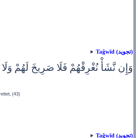
Taǧwīd (تجويد)
وَإِن نَّشَأْ نُغْرِقْهُمْ فَلَا صَرِيخَ لَهُمْ وَلَا
ttet, (43)
Taǧwīd (تجويد)