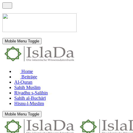
Mobile Menu Toggle
Home
Beiträge
Al-Quran
Sahih Muslim
Riyadhu s-Salihin
Sahīh al-Buchārī
Hisnu-l-Muslim
Mobile Menu Toggle