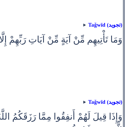
Taǧwīd (تجويد)
وَمَا تَأْتِيهِم مِّنْ آيَةٍ مِّنْ آيَاتِ رَبِّهِمْ إِل
Taǧwīd (تجويد)
وَإِذَا قِيلَ لَهُمْ أَنفِقُوا مِمَّا رَزَقَكُمُ اللَّ