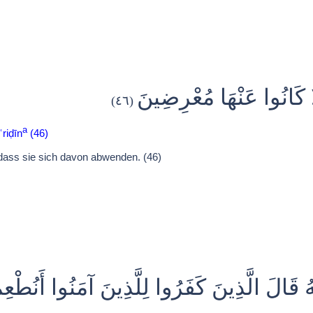
َّا كَانُوا عَنْهَا مُعْرِضِينَ
(٤٦)
a
riḍīn
(46)
dass sie sich davon abwenden. (46)
هُ قَالَ الَّذِينَ كَفَرُوا لِلَّذِينَ آمَنُوا أَنُطْعِم