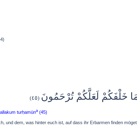
44)
َمَا خَلْفَكُمْ لَعَلَّكُمْ تُرْحَمُونَ
(٤٥)
a
ʿallakum turḥamūn
(45)
 und dem, was hinter euch ist, auf dass ihr Erbarmen finden möget!" 