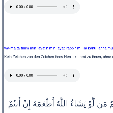
wa-mā taʾtīhim min ʾāyatin min ʾāyāti rabbihim ʾillā kānū ʿanhā muʿ
Kein Zeichen von den Zeichen ihres Herrn kommt zu ihnen, ohne 
ُ مَن لَّوْ يَشَاءُ اللَّهُ أَطْعَمَهُ إِنْ أَنتُمْ