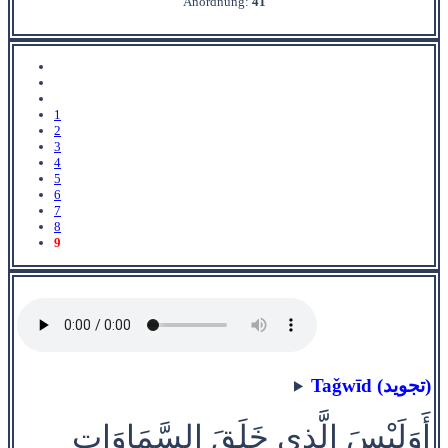
Anordnung:
41
1
2
3
4
5
6
7
8
9
Taǧwīd (تجويد)
أَوَلَيْسَ الَّذِي خَلَقَ السَّمَاوَاتِ