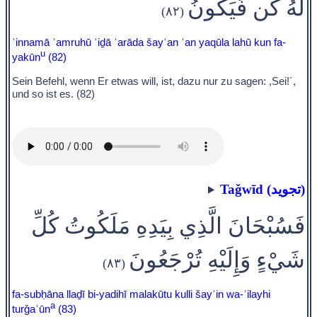
لَهُ كُن فَيَكُونُ
(٨٢)
ʾinnamā ʾamruhū ʾiḏā ʾarāda šayʾan ʾan yaqūla lahū kun fa-
u
yakūn
(82)
Sein Befehl, wenn Er etwas will, ist, dazu nur zu sagen: ,Sei!´,
und so ist es. (82)
Taǧwīd (تجويد)
فَسُبْحَانَ الَّذِي بِيَدِهِ مَلَكُوتُ كُلِّ
شَيْءٍ وَإِلَيْهِ تُرْجَعُونَ
(٨٣)
fa-subḥāna llaḏī bi-yadihī malakūtu kulli šayʾin wa-ʾilayhi
a
turǧaʿūn
(83)