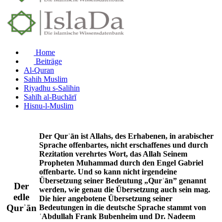
Home
Beiträge
Al-Quran
Sahih Muslim
Riyadhu s-Salihin
Sahīh al-Buchārī
Hisnu-l-Muslim
Der Qurʾān ist Allahs, des Erhabenen, in arabischer
Sprache offenbartes, nicht erschaffenes und durch
Rezitation verehrtes Wort, das Allah Seinem
Propheten Muhammad durch den Engel Gabriel
offenbarte. Und so kann nicht irgendeine
Übersetzung seiner Bedeutung „Qurʾān” genannt
Der
werden, wie genau die Übersetzung auch sein mag.
edle
Die hier angebotene Übersetzung seiner
Qurʾān
Bedeutungen in die deutsche Sprache stammt von
ʿAbdullah Frank Bubenheim und Dr. Nadeem