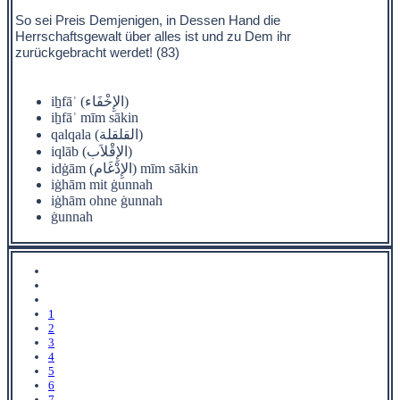
So sei Preis Demjenigen, in Dessen Hand die
Herrschaftsgewalt über alles ist und zu Dem ihr
zurückgebracht werdet! (83)
iẖfāʾ (الإِخْفَاء)
iẖfāʾ mīm sākin
qalqala (القلقلة)
iqlāb (الإِقْلاَب)
idġām (الإِدْغَام) mīm sākin
iġhām mit ġunnah
iġhām ohne ġunnah
ġunnah
1
2
3
4
5
6
7