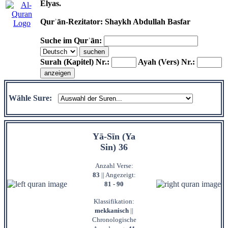
Elyas.
Qurʾān-Rezitator: Shaykh Abdullah Basfar
Suche im Qurʾān:
Surah (Kapitel) Nr.:
Ayah (Vers) Nr.:
Wähle Sure:
Yā-Sīn (Ya
Sin) 36
Anzahl Verse:
83
|| Angezeigt:
81 - 90
Klassifikation:
mekkanisch
||
Chronologische