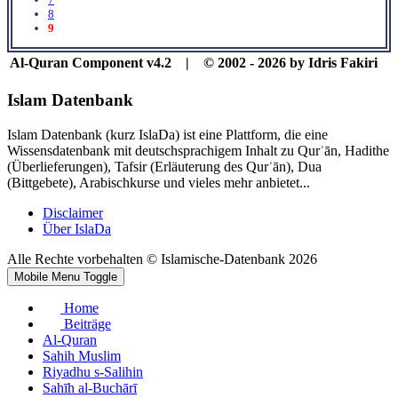
8
9
Al-Quran Component v4.2 | © 2002 - 2026 by Idris Fakiri
Islam Datenbank
Islam Datenbank (kurz IslaDa) ist eine Plattform, die eine
Wissensdatenbank mit deutschsprachigem Inhalt zu Qurʾān, Hadithe
(Überlieferungen), Tafsir (Erläuterung des Qurʾān), Dua
(Bittgebete), Arabischkurse und vieles mehr anbietet...
Disclaimer
Über IslaDa
Alle Rechte vorbehalten © Islamische-Datenbank 2026
Mobile Menu Toggle
Home
Beiträge
Al-Quran
Sahih Muslim
Riyadhu s-Salihin
Sahīh al-Buchārī