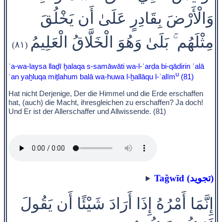
وَالْأَرْضَ بِقَادِرٍ عَلَىٰ أَن يَخْلُقَ
مِثْلَهُم ۚ بَلَىٰ وَهُوَ الْخَلَّاقُ الْعَلِيمُ
(٨١)
ʾa-wa-laysa llaḏī ḫalaqa s-samāwāti wa-l-ʾarḍa bi-qādirin ʿalā
u
ʾan yaḫluqa miṯlahum balā wa-huwa l-ḫallāqu l-ʿalīm
(81)
Hat nicht Derjenige, Der die Himmel und die Erde erschaffen
hat, (auch) die Macht, ihresgleichen zu erschaffen? Ja doch!
Und Er ist der Allerschaffer und Allwissende. (81)
Taǧwīd (تجويد)
إِنَّمَا أَمْرُهُ إِذَا أَرَادَ شَيْئًا أَن يَقُولَ