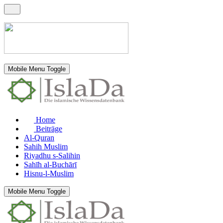
Mobile Menu Toggle
Home
Beiträge
Al-Quran
Sahih Muslim
Riyadhu s-Salihin
Sahīh al-Buchārī
Hisnu-l-Muslim
Mobile Menu Toggle