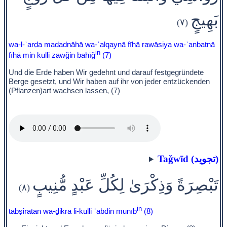
بَهِيجٍ
(٧)
wa-l-ʾarḍa madadnāhā wa-ʾalqaynā fīhā rawāsiya wa-ʾanbatnā
in
fīhā min kulli zawǧin bahīǧ
(7)
Und die Erde haben Wir gedehnt und darauf festgegründete
Berge gesetzt, und Wir haben auf ihr von jeder entzückenden
(Pflanzen)art wachsen lassen, (7)
Taǧwīd (تجويد)
تَبْصِرَةً وَذِكْرَىٰ لِكُلِّ عَبْدٍ مُّنِيبٍ
(٨)
in
tabṣiratan wa-ḏikrā li-kulli ʿabdin munīb
(8)