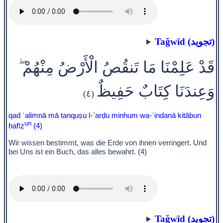
Taǧwīd (تجويد)
قَدْ عَلِمْنَا مَا تَنقُصُ الْأَرْضُ مِنْهُمْ ۖ
وَعِندَنَا كِتَابٌ حَفِيظٌ
(٤)
qad ʿalimnā mā tanquṣu l-ʾarḍu minhum wa-ʿindanā kitābun
un
ḥafīẓ
(4)
Wir wissen bestimmt, was die Erde von ihnen verringert. Und
bei Uns ist ein Buch, das alles bewahrt. (4)
Taǧwīd (تجويد)