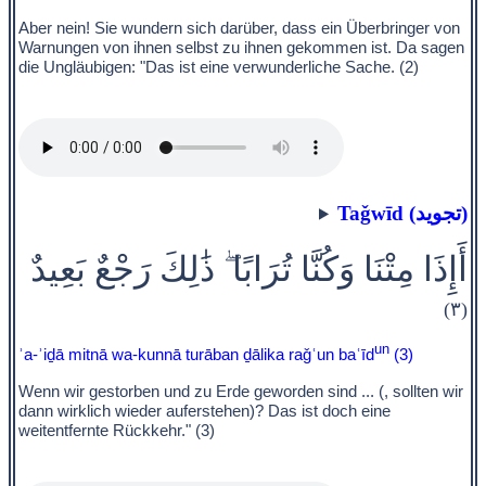
Aber nein! Sie wundern sich darüber, dass ein Überbringer von
Warnungen von ihnen selbst zu ihnen gekommen ist. Da sagen
die Ungläubigen: "Das ist eine verwunderliche Sache. (2)
Taǧwīd (تجويد)
أَإِذَا مِتْنَا وَكُنَّا تُرَابًا ۖ ذَٰلِكَ رَجْعٌ بَعِيدٌ
(٣)
un
ʾa-ʾiḏā mitnā wa-kunnā turāban ḏālika raǧʿun baʿīd
(3)
Wenn wir gestorben und zu Erde geworden sind ... (, sollten wir
dann wirklich wieder auferstehen)? Das ist doch eine
weitentfernte Rückkehr." (3)