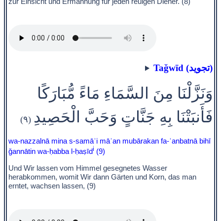
zur Einsicht und Ermahnung für jeden reuigen Diener. (8)
Taǧwīd (تجويد)
وَنَزَّلْنَا مِنَ السَّمَاءِ مَاءً مُّبَارَكًا
فَأَنبَتْنَا بِهِ جَنَّاتٍ وَحَبَّ الْحَصِيدِ
(٩)
wa-nazzalnā mina s-samāʾi māʾan mubārakan fa-ʾanbatnā bihī
i
ǧannātin wa-ḥabba l-ḥaṣīd
(9)
Und Wir lassen vom Himmel gesegnetes Wasser
herabkommen, womit Wir dann Gärten und Korn, das man
erntet, wachsen lassen, (9)