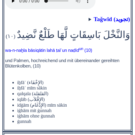
Taǧwīd (تجويد)
وَالنَّخْلَ بَاسِقَاتٍ لَّهَا طَلْعٌ نَّضِيدٌ
(١٠)
un
wa-n-naḫla bāsiqātin lahā ṭalʿun naḍīd
(10)
und Palmen, hochreichend und mit übereinander gereihten
Blütenkolben, (10)
iẖfāʾ (الإِخْفَاء)
iẖfāʾ mīm sākin
qalqala (القلقلة)
iqlāb (الإِقْلاَب)
idġām (الإِدْغَام) mīm sākin
iġhām mit ġunnah
iġhām ohne ġunnah
ġunnah