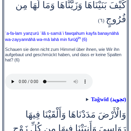
كَيْفَ بَنَيْنَاهَا وَزَيَّنَّاهَا وَمَا لَهَا مِن
فُرُوجٍ
(٦)
ʾa-fa-lam yanẓurū ʾilă s-samāʾi fawqahum kayfa banaynāhā
in
wa-zayyannāhā wa-mā lahā min furūǧ
(6)
Schauen sie denn nicht zum Himmel über ihnen, wie Wir ihn
aufgebaut und geschmückt haben, und dass er keine Spalten
hat? (6)
Taǧwīd (تجويد)
وَالْأَرْضَ مَدَدْنَاهَا وَأَلْقَيْنَا فِيهَا
رَوَاسِيَ وَأَنبَتْنَا فِيهَا مِن كُلِّ زَوْجٍ