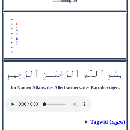
Anordnung:
34
1
2
3
4
5
بِسْمِ
ٱ
للَّهِ
ٱ
ل
رَّحْمَ‍
ـٰ
نِ
ٱ
ل‍
‍رَّح‍
ِ‍ي‍
مِ
Im Namen Allahs, des Allerbarmers, des Barmherzigen.
Taǧwīd (تجويد)