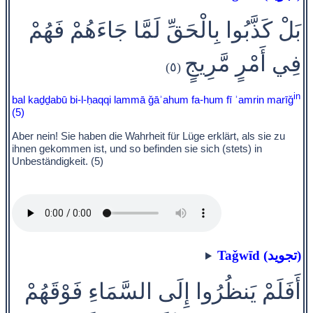
بَلْ كَذَّبُوا بِالْحَقِّ لَمَّا جَاءَهُمْ فَهُمْ
فِي أَمْرٍ مَّرِيجٍ
(٥)
in
bal kaḏḏabū bi-l-ḥaqqi lammā ǧāʾahum fa-hum fī ʾamrin marīǧ
(5)
Aber nein! Sie haben die Wahrheit für Lüge erklärt, als sie zu
ihnen gekommen ist, und so befinden sie sich (stets) in
Unbeständigkeit. (5)
Taǧwīd (تجويد)
أَفَلَمْ يَنظُرُوا إِلَى السَّمَاءِ فَوْقَهُمْ