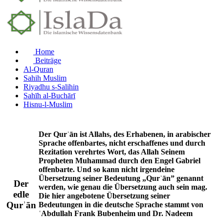
Home
Beiträge
Al-Quran
Sahih Muslim
Riyadhu s-Salihin
Sahīh al-Buchārī
Hisnu-l-Muslim
Der Qurʾān ist Allahs, des Erhabenen, in arabischer
Sprache offenbartes, nicht erschaffenes und durch
Rezitation verehrtes Wort, das Allah Seinem
Propheten Muhammad durch den Engel Gabriel
offenbarte. Und so kann nicht irgendeine
Übersetzung seiner Bedeutung „Qurʾān” genannt
Der
werden, wie genau die Übersetzung auch sein mag.
edle
Die hier angebotene Übersetzung seiner
Qurʾān
Bedeutungen in die deutsche Sprache stammt von
ʿAbdullah Frank Bubenheim und Dr. Nadeem