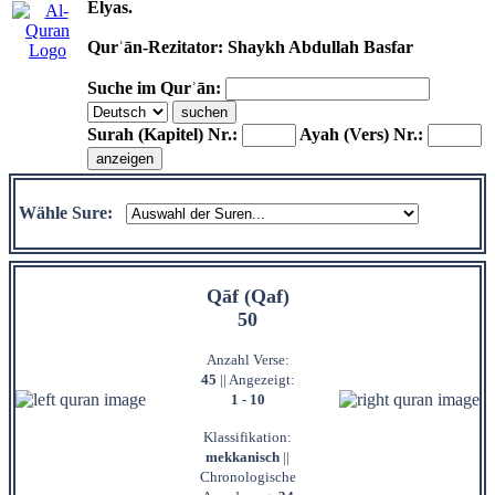
Elyas.
Qurʾān-Rezitator: Shaykh Abdullah Basfar
Suche im Qurʾān:
Surah (Kapitel) Nr.:
Ayah (Vers) Nr.:
Wähle Sure:
Qāf (Qaf)
50
Anzahl Verse:
45
|| Angezeigt:
1 - 10
Klassifikation:
mekkanisch
||
Chronologische