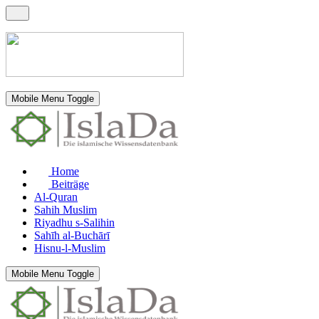
Mobile Menu Toggle
Home
Beiträge
Al-Quran
Sahih Muslim
Riyadhu s-Salihin
Sahīh al-Buchārī
Hisnu-l-Muslim
Mobile Menu Toggle