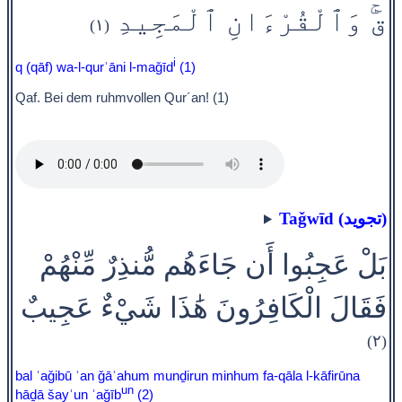
قٓ‌ۚ وَٱلْقُرْءَانِ ٱلْمَجِيدِ
(١)
i
q (qāf) wa-l-qurʾāni l-maǧīd
(1)
Qaf. Bei dem ruhmvollen Qur´an! (1)
Taǧwīd (تجويد)
بَلْ عَجِبُوا أَن جَاءَهُم مُّنذِرٌ مِّنْهُمْ
فَقَالَ الْكَافِرُونَ هَٰذَا شَيْءٌ عَجِيبٌ
(٢)
bal ʿaǧibū ʾan ǧāʾahum munḏirun minhum fa-qāla l-kāfirūna
un
hāḏā šayʾun ʿaǧīb
(2)