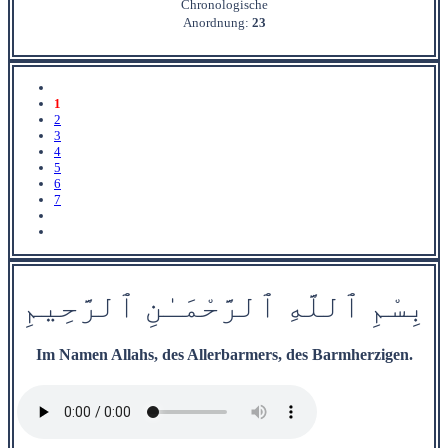
Chronologische
Anordnung:
23
1
2
3
4
5
6
7
بِسْمِ
ٱ
للَّهِ
ٱ
ل
رَّحْمَ‍
ـٰ
نِ
ٱ
ل‍
‍رَّح‍
ِ‍ي‍
مِ
Im Namen Allahs, des Allerbarmers, des Barmherzigen.