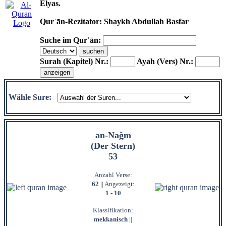
Elyas.
Qurʾān-Rezitator: Shaykh Abdullah Basfar
Suche im Qurʾān:
Surah (Kapitel) Nr.:
Ayah (Vers) Nr.:
Wähle Sure:
an-Naǧm
(Der Stern)
53
Anzahl Verse:
62
|| Angezeigt:
1 - 10
Klassifikation:
mekkanisch
||