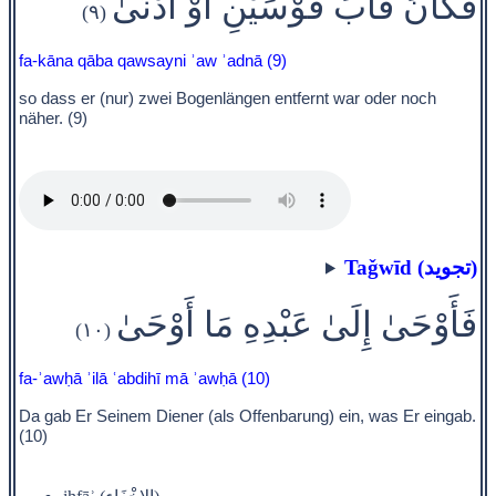
فَكَانَ قَابَ قَوْسَيْنِ أَوْ أَدْنَىٰ
(٩)
fa-kāna qāba qawsayni ʾaw ʾadnā (9)
so dass er (nur) zwei Bogenlängen entfernt war oder noch
näher. (9)
Taǧwīd (تجويد)
فَأَوْحَىٰ إِلَىٰ عَبْدِهِ مَا أَوْحَىٰ
(١٠)
fa-ʾawḥā ʾilā ʿabdihī mā ʾawḥā (10)
Da gab Er Seinem Diener (als Offenbarung) ein, was Er eingab.
(10)