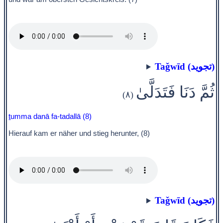
Taǧwīd (تجويد)
ثُمَّ دَنَا فَتَدَلَّىٰ
(٨)
ṯumma danā fa-tadallā (8)
Hierauf kam er näher und stieg herunter, (8)
Taǧwīd (تجويد)