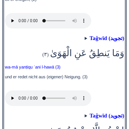
Taǧwīd (تجويد)
وَمَا يَنطِقُ عَنِ الْهَوَىٰ
(٣)
wa-mā yanṭiqu ʿani l-hawā (3)
und er redet nicht aus (eigener) Neigung. (3)
Taǧwīd (تجويد)