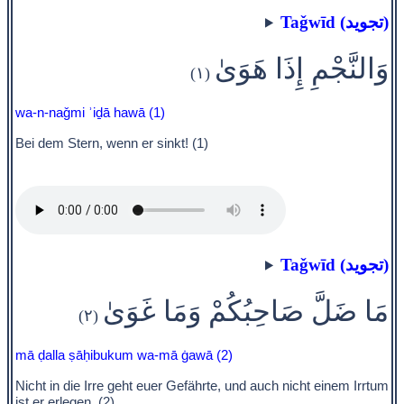
Taǧwīd (تجويد)
وَالنَّجْمِ إِذَا هَوَىٰ
(١)
wa-n-naǧmi ʾiḏā hawā (1)
Bei dem Stern, wenn er sinkt! (1)
Taǧwīd (تجويد)
مَا ضَلَّ صَاحِبُكُمْ وَمَا غَوَىٰ
(٢)
mā ḍalla ṣāḥibukum wa-mā ġawā (2)
Nicht in die Irre geht euer Gefährte, und auch nicht einem Irrtum
ist er erlegen, (2)