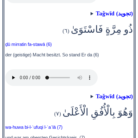
Taǧwīd (تجويد)
ذُو مِرَّةٍ فَاسْتَوَىٰ
(٦)
ḏū mirratin fa-stawā (6)
der (geistige) Macht besitzt. So stand Er da (6)
Taǧwīd (تجويد)
وَهُوَ بِالْأُفُقِ الْأَعْلَىٰ
(٧)
wa-huwa bi-l-ʾufuqi l-ʾaʿlā (7)
und war am obersten Gesichtskreis. (7)