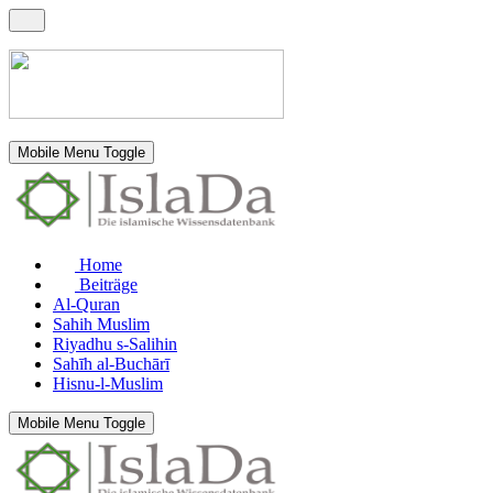
Mobile Menu Toggle
Home
Beiträge
Al-Quran
Sahih Muslim
Riyadhu s-Salihin
Sahīh al-Buchārī
Hisnu-l-Muslim
Mobile Menu Toggle