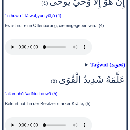
إِنْ هُوَ إِلَّا وَحْيٌ يُوحَىٰ
(٤)
ʾin huwa ʾillā waḥyun yūḥā (4)
Es ist nur eine Offenbarung, die eingegeben wird. (4)
Taǧwīd (تجويد)
عَلَّمَهُ شَدِيدُ الْقُوَىٰ
(٥)
ʿallamahū šadīdu l-quwā (5)
Belehrt hat ihn der Besitzer starker Kräfte, (5)