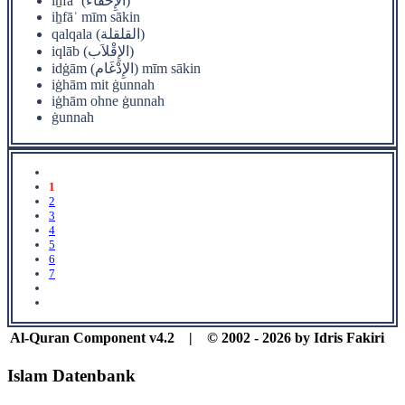
iẖfāʾ (الإِخْفَاء)
iẖfāʾ mīm sākin
qalqala (القلقلة)
iqlāb (الإِقْلاَب)
idġām (الإِدْغَام) mīm sākin
iġhām mit ġunnah
iġhām ohne ġunnah
ġunnah
1
2
3
4
5
6
7
Al-Quran Component v4.2 | © 2002 - 2026 by Idris Fakiri
Islam Datenbank