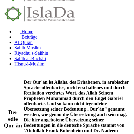
Home
Beiträge
Al-Quran
Sahih Muslim
Riyadhu s-Salihin
Sahīh al-Buchārī
Hisnu-l-Muslim
Der Qurʾān ist Allahs, des Erhabenen, in arabischer
Sprache offenbartes, nicht erschaffenes und durch
Rezitation verehrtes Wort, das Allah Seinem
Propheten Muhammad durch den Engel Gabriel
offenbarte. Und so kann nicht irgendeine
Übersetzung seiner Bedeutung „Qurʾān” genannt
Der
werden, wie genau die Übersetzung auch sein mag.
edle
Die hier angebotene Übersetzung seiner
Qurʾān
Bedeutungen in die deutsche Sprache stammt von
ʿAbdullah Frank Bubenheim und Dr. Nadeem