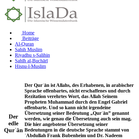
Home
Beiträge
Al-Quran
Sahih Muslim
Riyadhu s-Salihin
Sahīh al-Buchārī
Hisnu-l-Muslim
Der Qurʾān ist Allahs, des Erhabenen, in arabischer
Sprache offenbartes, nicht erschaffenes und durch
Rezitation verehrtes Wort, das Allah Seinem
Propheten Muhammad durch den Engel Gabriel
offenbarte. Und so kann nicht irgendeine
Übersetzung seiner Bedeutung „Qurʾān” genannt
Der
werden, wie genau die Übersetzung auch sein mag.
edle
Die hier angebotene Übersetzung seiner
Qurʾān
Bedeutungen in die deutsche Sprache stammt von
ʿAbdullah Frank Bubenheim und Dr. Nadeem