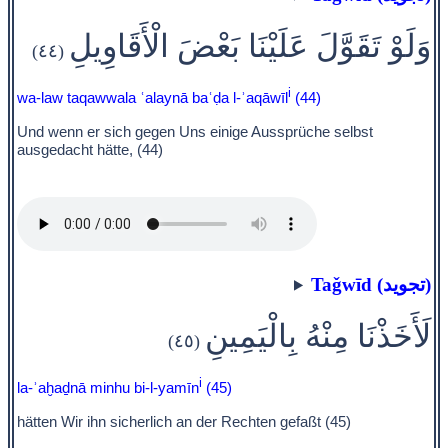
وَلَوْ تَقَوَّلَ عَلَيْنَا بَعْضَ الْأَقَاوِيلِ
(٤٤)
i
wa-law taqawwala ʿalaynā baʿḍa l-ʾaqāwīl
(44)
Und wenn er sich gegen Uns einige Aussprüche selbst
ausgedacht hätte, (44)
Taǧwīd (تجويد)
لَأَخَذْنَا مِنْهُ بِالْيَمِينِ
(٤٥)
i
la-ʾaḫaḏnā minhu bi-l-yamīn
(45)
hätten Wir ihn sicherlich an der Rechten gefaßt (45)