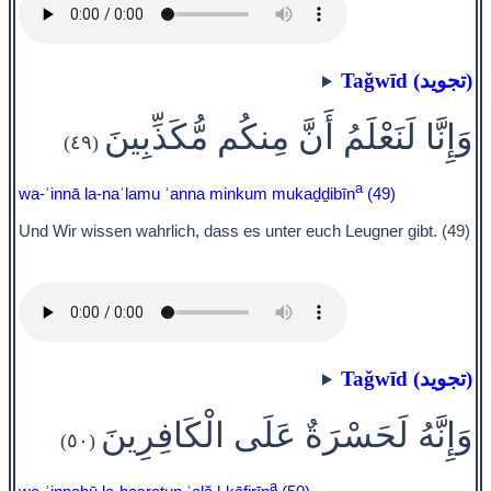
Taǧwīd (تجويد)
وَإِنَّا لَنَعْلَمُ أَنَّ مِنكُم مُّكَذِّبِينَ
(٤٩)
a
wa-ʾinnā la-naʿlamu ʾanna minkum mukaḏḏibīn
(49)
Und Wir wissen wahrlich, dass es unter euch Leugner gibt. (49)
Taǧwīd (تجويد)
وَإِنَّهُ لَحَسْرَةٌ عَلَى الْكَافِرِينَ
(٥٠)
a