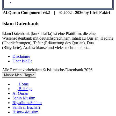
Al-Quran Component v4.2 | © 2002 - 2026 by Idris Fakiri
Islam Datenbank
Islam Datenbank (kurz IslaDa) ist eine Plattform, die eine
Wissensdatenbank mit deutschsprachigem Inhalt zu Qurʾān, Hadithe
(Überlieferungen), Tafsir (Erläuterung des Qurʾān), Dua
(Bittgebete), Arabischkurse und vieles mehr anbietet...
Disclaimer
Über IslaDa
Alle Rechte vorbehalten © Islamische-Datenbank 2026
Mobile Menu Toggle
Home
Beiträge
Al-Quran
Sahih Muslim
Riyadhu s-Salihin
Sahīh al-Buchārī
Hisnu-l-Muslim