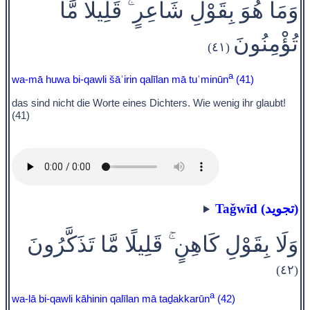
وَمَا هُوَ بِقَوْلِ شَاعِرٍ ۚ قَلِيلًا مَّا
تُؤْمِنُونَ
(٤١)
a
wa-mā huwa bi-qawli šāʿirin qalīlan mā tuʾminūn
(41)
das sind nicht die Worte eines Dichters. Wie wenig ihr glaubt!
(41)
Taǧwīd (تجويد)
وَلَا بِقَوْلِ كَاهِنٍ ۚ قَلِيلًا مَّا تَذَكَّرُونَ
(٤٢)
a
wa-lā bi-qawli kāhinin qalīlan mā taḏakkarūn
(42)