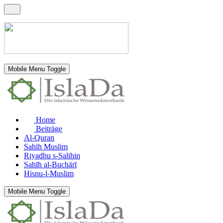
Mobile Menu Toggle
Home
Beiträge
Al-Quran
Sahih Muslim
Riyadhu s-Salihin
Sahīh al-Buchārī
Hisnu-l-Muslim
Mobile Menu Toggle