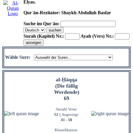
Elyas.
Qurʾān-Rezitator: Shaykh Abdullah Basfar
Suche im Qurʾān:
Surah (Kapitel) Nr.:
Ayah (Vers) Nr.:
Wähle Sure:
al-Ḥāqqa
(Die fällig
Werdende)
69
Anzahl Verse:
52
|| Angezeigt:
41 - 50
Klassifikation: