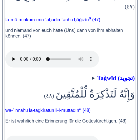
(٤٧)
a
fa-mā minkum min ʾaḥadin ʿanhu ḥāǧizīn
(47)
und niemand von euch hätte (Uns) dann von ihm abhalten
können. (47)
Taǧwīd (تجويد)
وَإِنَّهُ لَتَذْكِرَةٌ لِّلْمُتَّقِينَ
(٤٨)
a
wa-ʾinnahū la-taḏkiratun li-l-muttaqīn
(48)
Er ist wahrlich eine Erinnerung für die Gottesfürchtigen. (48)