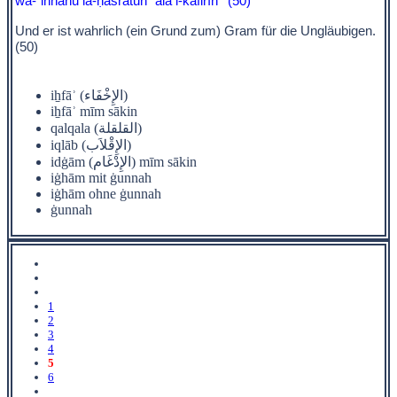
wa-ʾinnahū la-ḥasratun ʿală l-kāfirīn
(50)
Und er ist wahrlich (ein Grund zum) Gram für die Ungläubigen.
(50)
iẖfāʾ (الإِخْفَاء)
iẖfāʾ mīm sākin
qalqala (القلقلة)
iqlāb (الإِقْلاَب)
idġām (الإِدْغَام) mīm sākin
iġhām mit ġunnah
iġhām ohne ġunnah
ġunnah
1
2
3
4
5
6