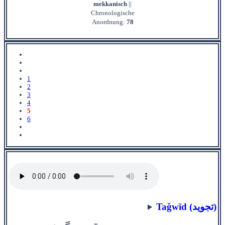
mekkanisch
||
Chronologische
Anordnung:
78
1
2
3
4
5
6
Taǧwīd (تجويد)