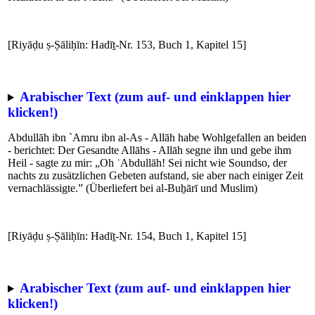
[Riyāḍu ṣ-Ṣāliḥīn: Hadīṯ-Nr. 153, Buch 1, Kapitel 15]
Arabischer Text (zum auf- und einklappen hier
klicken!)
Abdullāh ibn `Amru ibn al-As - Allāh habe Wohlgefallen an beiden
- berichtet: Der Gesandte Allāhs - Allāh segne ihn und gebe ihm
Heil - sagte zu mir: „Oh ʿAbdullāh! Sei nicht wie Soundso, der
nachts zu zusätzlichen Gebeten aufstand, sie aber nach einiger Zeit
vernachlässigte.” (Überliefert bei al-Buẖārī und Muslim)
[Riyāḍu ṣ-Ṣāliḥīn: Hadīṯ-Nr. 154, Buch 1, Kapitel 15]
Arabischer Text (zum auf- und einklappen hier
klicken!)