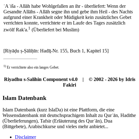
ʿAʾiša - Allāh habe Wohlgefallen an ihr - überliefert: Wenn der
Gesandte Allāhs - Allāh segne ihn und gebe ihm Heil - des Nachts
aufgrund einer Krankheit oder Müdigkeit kein zusätzliches Gebet
verrichten konnte, verrichtete er im Laufe des Tages zusätzlich
1
zwölf Rak'a.
(Überliefert bei Muslim)
[Riyāḍu ṣ-Ṣāliḥīn: Hadīṯ-Nr. 155, Buch 1, Kapitel 15]
1)
Er verrichtete also ein langes Gebet.
Riyadhu s-Salihin Component v4.0 | © 2002 - 2026 by Idris
Fakiri
Islam Datenbank
Islam Datenbank (kurz IslaDa) ist eine Plattform, die eine
Wissensdatenbank mit deutschsprachigem Inhalt zu Qurʾān, Hadithe
(Überlieferungen), Tafsir (Erläuterung des Qurʾān), Dua
(Bittgebete), Arabischkurse und vieles mehr anbietet...
Disclaimer