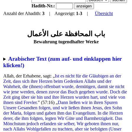
Hadith-Nr.:
Anzahl der Ahadith:
3
| Angezeigt:
1-3
|
Übersicht
باب المحافظة على الأعمال
Bewahrung tugendhafter Werke
Arabischer Text (zum auf- und einklappen hier
klicken!)
Allah, der Erhabene, sagt: „
Ist es nicht für die Gläubigen an der
Zeit, dass sich ihre Herzen beim Gedenken Allahs und der
Wahrheit, die (ihnen) offenbart wurde, demütigen, damit sie nicht
wie jene werden, denen zuvor das Buch gegeben wurde. Doch die
Zeit ging über sie hin und ihre Herzen wurden hart, und viele von
ihnen sind Frevler.
” (57:16) „
Dann ließen wir in ihren Spuren
Unsere Gesandten folgen, und wir ließen ihnen Jesus, den Sohn
der Maria, folgen und gaben ihm das Evangelium. In die Herzen
derer, die ihm folgten, legten Wir Güte und Barmherzigkeit. Das
Mönchstum jedoch erfanden sie selber, Wir geboten ihnen nur,
nach Allahs Wohlgefallen zu trachten, aber sie befolgten (Unser