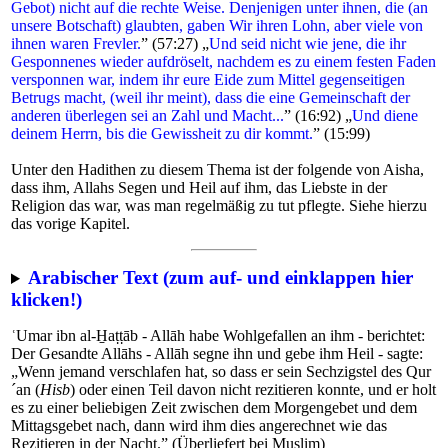
Gebot) nicht auf die rechte Weise. Denjenigen unter ihnen, die (an
unsere Botschaft) glaubten, gaben Wir ihren Lohn, aber viele von
ihnen waren Frevler.
” (57:27) „
Und seid nicht wie jene, die ihr
Gesponnenes wieder aufdröselt, nachdem es zu einem festen Faden
versponnen war, indem ihr eure Eide zum Mittel gegenseitigen
Betrugs macht, (weil ihr meint), dass die eine Gemeinschaft der
anderen überlegen sei an Zahl und Macht...
” (16:92) „
Und diene
deinem Herrn, bis die Gewissheit zu dir kommt.
” (15:99)
Unter den Hadithen zu diesem Thema ist der folgende von Aisha,
dass ihm, Allahs Segen und Heil auf ihm, das Liebste in der
Religion das war, was man regelmäßig zu tut pflegte. Siehe hierzu
das vorige Kapitel.
Arabischer Text (zum auf- und einklappen hier
klicken!)
ʿUmar ibn al-H̱aṭṭāb - Allāh habe Wohlgefallen an ihm - berichtet:
Der Gesandte Allāhs - Allāh segne ihn und gebe ihm Heil - sagte:
„Wenn jemand verschlafen hat, so dass er sein Sechzigstel des Qur
´an (
Hisb
) oder einen Teil davon nicht rezitieren konnte, und er holt
es zu einer beliebigen Zeit zwischen dem Morgengebet und dem
Mittagsgebet nach, dann wird ihm dies angerechnet wie das
Rezitieren in der Nacht.” (Überliefert bei Muslim)