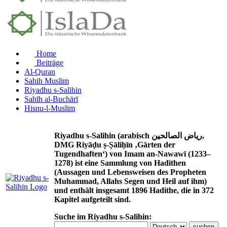
Home
Beiträge
Al-Quran
Sahih Muslim
Riyadhu s-Salihin
Sahīh al-Buchārī
Hisnu-l-Muslim
Riyadhu s-Salihin (arabisch رياض الصالحين,
DMG Riyāḍu ṣ-Ṣāliḥīn ‚Gärten der
Tugendhaften‘) von Imam an-Nawawī (1233–
1278) ist eine Sammlung von Hadithen
(Aussagen und Lebensweisen des Propheten
Muhammad, Allahs Segen und Heil auf ihm)
und enthält insgesamt 1896 Hadithe, die in 372
Kapitel aufgeteilt sind.
Suche im Riyadhu s-Salihin: