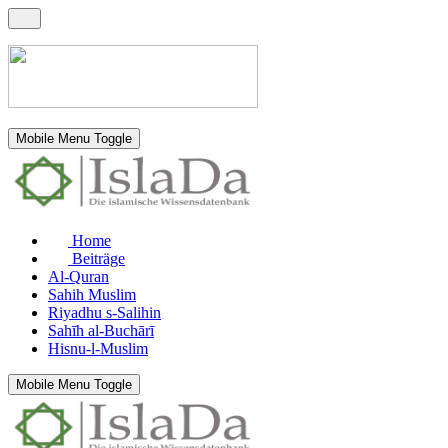
Mobile Menu Toggle
Home
Beiträge
Al-Quran
Sahih Muslim
Riyadhu s-Salihin
Sahīh al-Buchārī
Hisnu-l-Muslim
Mobile Menu Toggle