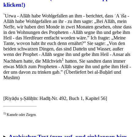
klicken!)
`Urwa - Allāh habe Wohlgefallen an ihm - berichtet, dass ʿAʾiša -
Allāh habe Wohlgefallen an ihr - zu ihm sagte: „Bei Allāh, mein
Neffe, wir haben drei Monde in zwei Monaten gesehen, ohne dass
in den Wohnungen des Propheten - Allāh segne ihn und gebe ihm
Heil - das Herdfeuer entfacht worden wäre.” Ich fragte: „Meine
Tante, wovon habt ihr euch denn ernährt?” Sie sagte: „Von den
beiden schwarzen Dingen, das sind Datteln und Wasser, außer
wenn der Prophet - Allāh segne ihn und gebe ihm Heil - Ansar als
1
Nachbarn hatte, die Milchvieh
hatten. Sie sandten dann immer
etwas Milch zum Propheten - Allāh segne ihn und gebe ihm Heil -
der uns davon zu trinken gab.” (Überliefert bei al-Buẖārī und
Muslim)
[Riyāḍu ṣ-Ṣāliḥīn: Hadīṯ-Nr. 492, Buch 1, Kapitel 56]
1)
Kamele oder Ziegen.
Arabischer Text (zum auf- und einklappen hier