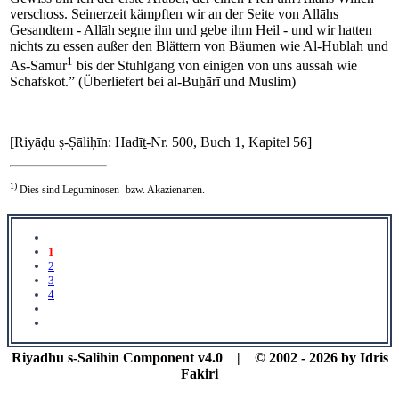
verschoss. Seinerzeit kämpften wir an der Seite von Allāhs
Gesandtem - Allāh segne ihn und gebe ihm Heil - und wir hatten
nichts zu essen außer den Blättern von Bäumen wie Al-Hublah und
1
As-Samur
bis der Stuhlgang von einigen von uns aussah wie
Schafskot.” (Überliefert bei al-Buẖārī und Muslim)
[Riyāḍu ṣ-Ṣāliḥīn: Hadīṯ-Nr. 500, Buch 1, Kapitel 56]
1)
Dies sind Leguminosen- bzw. Akazienarten.
1
2
3
4
Riyadhu s-Salihin Component v4.0 | © 2002 - 2026 by Idris
Fakiri