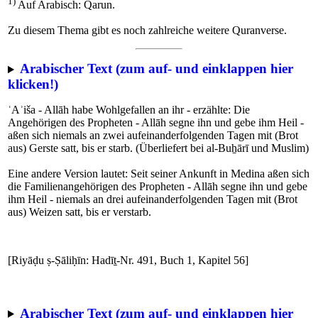
1)
Auf Arabisch: Qarun.
Zu diesem Thema gibt es noch zahlreiche weitere Quranverse.
Arabischer Text (zum auf- und einklappen hier
klicken!)
ʿAʾiša - Allāh habe Wohlgefallen an ihr - erzählte: Die
Angehörigen des Propheten - Allāh segne ihn und gebe ihm Heil -
aßen sich niemals an zwei aufeinanderfolgenden Tagen mit (Brot
aus) Gerste satt, bis er starb. (Überliefert bei al-Buẖārī und Muslim)
Eine andere Version lautet: Seit seiner Ankunft in Medina aßen sich
die Familienangehörigen des Propheten - Allāh segne ihn und gebe
ihm Heil - niemals an drei aufeinanderfolgenden Tagen mit (Brot
aus) Weizen satt, bis er verstarb.
[Riyāḍu ṣ-Ṣāliḥīn: Hadīṯ-Nr. 491, Buch 1, Kapitel 56]
Arabischer Text (zum auf- und einklappen hier