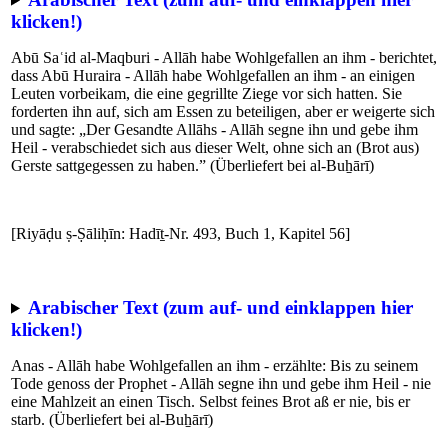
klicken!)
Abū Saʿid al-Maqburi - Allāh habe Wohlgefallen an ihm - berichtet,
dass Abū Huraira - Allāh habe Wohlgefallen an ihm - an einigen
Leuten vorbeikam, die eine gegrillte Ziege vor sich hatten. Sie
forderten ihn auf, sich am Essen zu beteiligen, aber er weigerte sich
und sagte: „Der Gesandte Allāhs - Allāh segne ihn und gebe ihm
Heil - verabschiedet sich aus dieser Welt, ohne sich an (Brot aus)
Gerste sattgegessen zu haben.” (Überliefert bei al-Buẖārī)
[Riyāḍu ṣ-Ṣāliḥīn: Hadīṯ-Nr. 493, Buch 1, Kapitel 56]
Arabischer Text (zum auf- und einklappen hier
klicken!)
Anas - Allāh habe Wohlgefallen an ihm - erzählte: Bis zu seinem
Tode genoss der Prophet - Allāh segne ihn und gebe ihm Heil - nie
eine Mahlzeit an einen Tisch. Selbst feines Brot aß er nie, bis er
starb. (Überliefert bei al-Buẖārī)