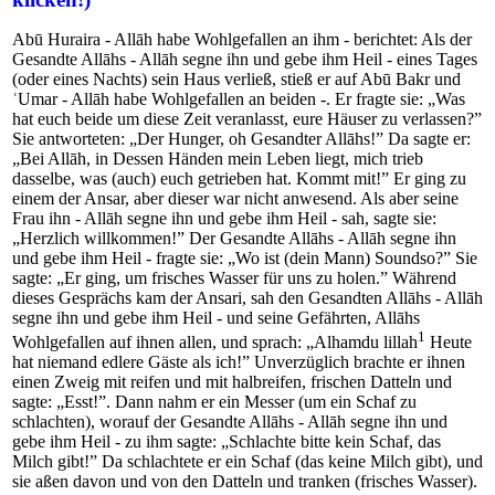
Abū Huraira - Allāh habe Wohlgefallen an ihm - berichtet: Als der
Gesandte Allāhs - Allāh segne ihn und gebe ihm Heil - eines Tages
(oder eines Nachts) sein Haus verließ, stieß er auf Abū Bakr und
ʿUmar - Allāh habe Wohlgefallen an beiden -. Er fragte sie: „Was
hat euch beide um diese Zeit veranlasst, eure Häuser zu verlassen?”
Sie antworteten: „Der Hunger, oh Gesandter Allāhs!” Da sagte er:
„Bei Allāh, in Dessen Händen mein Leben liegt, mich trieb
dasselbe, was (auch) euch getrieben hat. Kommt mit!” Er ging zu
einem der Ansar, aber dieser war nicht anwesend. Als aber seine
Frau ihn - Allāh segne ihn und gebe ihm Heil - sah, sagte sie:
„Herzlich willkommen!” Der Gesandte Allāhs - Allāh segne ihn
und gebe ihm Heil - fragte sie: „Wo ist (dein Mann) Soundso?” Sie
sagte: „Er ging, um frisches Wasser für uns zu holen.” Während
dieses Gesprächs kam der Ansari, sah den Gesandten Allāhs - Allāh
segne ihn und gebe ihm Heil - und seine Gefährten, Allāhs
1
Wohlgefallen auf ihnen allen, und sprach: „Alhamdu lillah
Heute
hat niemand edlere Gäste als ich!” Unverzüglich brachte er ihnen
einen Zweig mit reifen und mit halbreifen, frischen Datteln und
sagte: „Esst!”. Dann nahm er ein Messer (um ein Schaf zu
schlachten), worauf der Gesandte Allāhs - Allāh segne ihn und
gebe ihm Heil - zu ihm sagte: „Schlachte bitte kein Schaf, das
Milch gibt!” Da schlachtete er ein Schaf (das keine Milch gibt), und
sie aßen davon und von den Datteln und tranken (frisches Wasser).