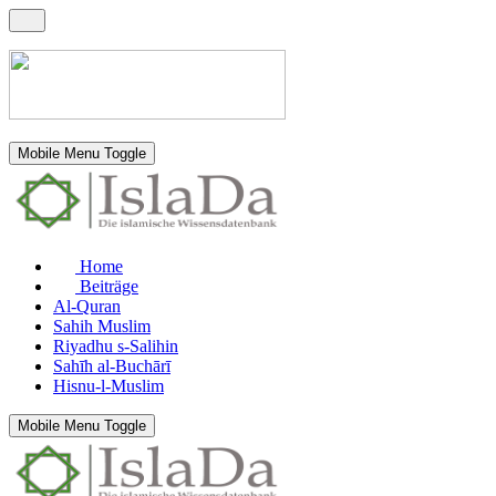
Mobile Menu Toggle
Home
Beiträge
Al-Quran
Sahih Muslim
Riyadhu s-Salihin
Sahīh al-Buchārī
Hisnu-l-Muslim
Mobile Menu Toggle