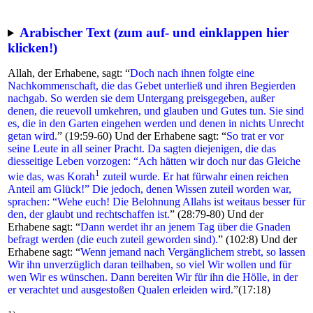
Arabischer Text (zum auf- und einklappen hier
klicken!)
Allah, der Erhabene, sagt: “
Doch nach ihnen folgte eine
Nachkommenschaft, die das Gebet unterließ und ihren Begierden
nachgab. So werden sie dem Untergang preisgegeben, außer
denen, die reuevoll umkehren, und glauben und Gutes tun. Sie sind
es, die in den Garten eingehen werden und denen in nichts Unrecht
getan wird.
” (19:59-60) Und der Erhabene sagt: “
So trat er vor
seine Leute in all seiner Pracht. Da sagten diejenigen, die das
diesseitige Leben vorzogen: “Ach hätten wir doch nur das Gleiche
1
wie das, was Korah
zuteil wurde. Er hat fürwahr einen reichen
Anteil am Glück!” Die jedoch, denen Wissen zuteil worden war,
sprachen: “Wehe euch! Die Belohnung Allahs ist weitaus besser für
den, der glaubt und rechtschaffen ist.
” (28:79-80) Und der
Erhabene sagt: “
Dann werdet ihr an jenem Tag über die Gnaden
befragt werden (die euch zuteil geworden sind).
” (102:8) Und der
Erhabene sagt: “
Wenn jemand nach Vergänglichem strebt, so lassen
Wir ihn unverzüglich daran teilhaben, so viel Wir wollen und für
wen Wir es wünschen. Dann bereiten Wir für ihn die Hölle, in der
er verachtet und ausgestoßen Qualen erleiden wird.
”(17:18)