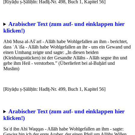
[Riyāḍu ṣ-Ṣāliḥīn: Hadīṯ-Nr. 498, Buch 1, Kapitel 56]
Arabischer Text (zum auf- und einklappen hier
klicken!)
Abū Musa al-Ašʿarī - Allāh habe Wohlgefallen an ihm - berichtet,
dass ʿAʾiša - Allāh habe Wohlgefallen an ihr - uns ein Gewand und
einen Umhang zeigte und sagte: „In diesen beiden
(Kleidungsstücken) ist der Gesandte Allāhs - Allāh segne ihn und
gebe ihm Heil - verstorben.” (Überliefert bei al-Buẖārī und
Muslim)
[Riyāḍu ṣ-Ṣāliḥīn: Hadīṯ-Nr. 499, Buch 1, Kapitel 56]
Arabischer Text (zum auf- und einklappen hier
klicken!)
Saʿd ibn Abi Waqqas - Allāh habe Wohlgefallen an ihm - sagte:
Gewiss bin ich der erste Araber, der einen Pfeil um Allāhs Willen