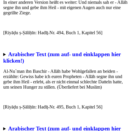
In einer anderen Version heißt es weiter: Und niemals sah er - Allāh
segne ihn und gebe ihm Heil - mit eigenen Augen auch nur eine
gegrillte Ziege.
[Riyāḍu ṣ-Ṣāliḥīn: Hadīṯ-Nr. 494, Buch 1, Kapitel 56]
Arabischer Text (zum auf- und einklappen hier
klicken!)
Al-Nu`man ibn Baschir - Allāh habe Wohlgefallen an beiden -
erzählte: Gewiss habe ich euren Propheten - Allāh segne ihn und
gebe ihm Heil - erlebt, als er nicht einmal schlechte Datteln hatte,
um seinen Hunger zu stillen. (Überliefert bei Muslim)
[Riyāḍu ṣ-Ṣāliḥīn: Hadīṯ-Nr. 495, Buch 1, Kapitel 56]
Arabischer Text (zum auf- und einklappen hier