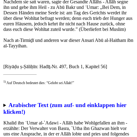
Nachdem sie satt waren, sagte der Gesandte Allāhs - Allāh segne
ihn und gebe ihm Heil - zu Abū Bakr und ʿUmar: „Bei Dem, in
Dessen Händen meine Seele ist: am Tag des Gerichts werdet ihr
über diese Wohltat befragt werden; denn euch trieb der Hunger aus
euren Häusern, jedoch kehrt ihr nicht nach Hause zurück, ohne
dass euch diese Wohltat zuteil wurde.” (Überliefert bei Muslim)
Nach at-Tirmiḏī und anderen war dieser Ansari Abū al-Haitham ibn
al-Tayyihan.
[Riyāḍu ṣ-Ṣāliḥīn: Hadīṯ-Nr. 497, Buch 1, Kapitel 56]
1)
Auf Deutsch bedeutet dies: “Gelobt sei Allah!”
Arabischer Text (zum auf- und einklappen hier
klicken!)
Khalid ibn ʿUmar al-`Adawi - Allāh habe Wohlgefallen an ihm -
erzählte: Der Verwalter von Basra, `Utba ibn Ghazwan hielt vor
uns eine Ansprache, in der er Allāh lobte und pries und folgendes