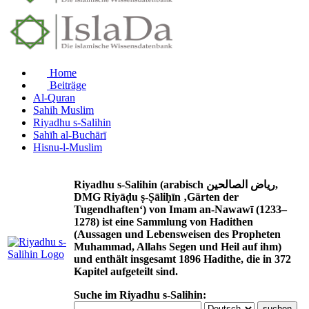
Home
Beiträge
Al-Quran
Sahih Muslim
Riyadhu s-Salihin
Sahīh al-Buchārī
Hisnu-l-Muslim
Riyadhu s-Salihin (arabisch رياض الصالحين,
DMG Riyāḍu ṣ-Ṣāliḥīn ‚Gärten der
Tugendhaften‘) von Imam an-Nawawī (1233–
1278) ist eine Sammlung von Hadithen
(Aussagen und Lebensweisen des Propheten
Muhammad, Allahs Segen und Heil auf ihm)
und enthält insgesamt 1896 Hadithe, die in 372
Kapitel aufgeteilt sind.
Suche im Riyadhu s-Salihin: