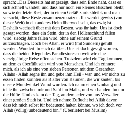
sprach: „Das Diesseits hat angezeigt, dass sein Ende naht, dass es
sich schnell wandelt, und dass nur noch ein kleines Bisschen bleibt,
so wie der letzte Rest, der in einem Gefäß zurückbleibt, und man
versucht, diese Reste zusammenzukratzen. Ihr werdet gewiss (von
dieser Welt) in ein anderes Heim überwechseln, das ewig ist.
Deshalb wechselt über mit dem Besten, was ihr habt. Uns ist doch
gesagt worden, dass ein Stein, der in den Höllenschlund fallen
wird, siebzig Jahre fallen wird, ohne auf seinem Grund
aufzuschlagen. Doch bei Allāh, er wird (mit Sündern) gefüllt
werden. Wundert ihr euch darüber. Uns ist doch gesagt worden,
dass die beiden Riegel des Paradiestores so weit wie eine
vierzigjährige Reise offen stehen. Trotzdem wird ein Tag kommen,
an dem es überfüllt sein wird von Menschen. Und ich erinnere
mich, als ich als eine von sieben Personen mit dem Gesandten
Allāhs - Allāh segne ihn und gebe ihm Heil - war, und wir nichts zu
essen finden konnten als Blätter von Bäumen, die wir kauten, bis
unsere Mundwinkel Wund wurden. Ich nahm einen Umhang und
teilte ihn zwischen mir und Saʿd ibn Malik, und wir banden ihn um
die Hüfte. Und es kam der Tag, an dem jeder von uns Verwalter
einer großen Stadt ist. Und ich nehme Zuflucht bei Allāh davor,
dass ich mich selbst für bedeutend halten könnte, wo ich doch vor
Allāh (völlig) unbedeutend bin.” (Überliefert bei Muslim)