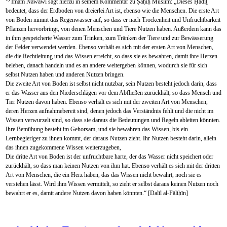
Imām Nawawī sagt hierzu in seinem Kommentar zu Ṣaḥīḥ Muslim: „Dieses Ḥadīṯ
bedeutet, dass der Erdboden von dreierlei Art ist, ebenso wie die Menschen. Die erste Art
von Boden nimmt das Regenwasser auf, so dass er nach Trockenheit und Unfruchtbarkeit
Pflanzen hervorbringt, von denen Menschen und Tiere Nutzen haben. Außerdem kann das
in ihm gespeicherte Wasser zum Trinken, zum Tränken der Tiere und zur Bewässerung
der Felder verwendet werden. Ebenso verhält es sich mit der ersten Art von Menschen,
die die Rechtleitung und das Wissen erreicht, so dass sie es bewahren, damit ihre Herzen
beleben, danach handeln und es an andere weitergeben können, wodurch sie für sich
selbst Nutzen haben und anderen Nutzen bringen.
Die zweite Art von Boden ist selbst nicht nutzbar, sein Nutzen besteht jedoch darin, dass
er das Wasser aus den Niederschlägen vor dem Abfließen zurückhält, so dass Mensch und
Tier Nutzen davon haben. Ebenso verhält es sich mit der zweiten Art von Menschen,
deren Herzen aufnahmebereit sind, denen jedoch das Verständnis fehlt und die nicht im
Wissen verwurzelt sind, so dass sie daraus die Bedeutungen und Regeln ableiten könnten.
Ihre Bemühung besteht im Gehorsam, und sie bewahren das Wissen, bis ein
Lernbegieriger zu ihnen kommt, der daraus Nutzen zieht. Ihr Nutzen besteht darin, allein
das ihnen zugekommene Wissen weiterzugeben,
Die dritte Art von Boden ist der unfruchtbare harte, der das Wasser nicht speichert oder
zurückhält, so dass man keinen Nutzen von ihm hat. Ebenso verhält es sich mit der dritten
Art von Menschen, die ein Herz haben, das das Wissen nicht bewahrt, noch sie es
verstehen lässt. Wird ihm Wissen vermittelt, so zieht er selbst daraus keinen Nutzen noch
bewahrt er es, damit andere Nutzen davon haben könnten.“ [Dalīl al-Fāliḥīn]