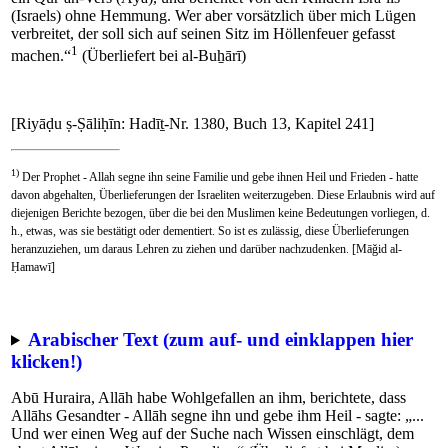
(Israels) ohne Hemmung. Wer aber vorsätzlich über mich Lügen
verbreitet, der soll sich auf seinen Sitz im Höllenfeuer gefasst
1
machen.“
(Überliefert bei al-Buẖārī)
[Riyāḍu ṣ-Ṣāliḥīn: Hadīṯ-Nr. 1380, Buch 13, Kapitel 241]
1)
Der Prophet - Allah segne ihn seine Familie und gebe ihnen Heil und Frieden - hatte
davon abgehalten, Überlieferungen der Israeliten weiterzugeben. Diese Erlaubnis wird auf
diejenigen Berichte bezogen, über die bei den Muslimen keine Bedeutungen vorliegen, d.
h., etwas, was sie bestätigt oder dementiert. So ist es zulässig, diese Überlieferungen
heranzuziehen, um daraus Lehren zu ziehen und darüber nachzudenken. [Māǧid al-
Ḥamawī]
Arabischer Text (zum auf- und einklappen hier
klicken!)
Abū Huraira, Allāh habe Wohlgefallen an ihm, berichtete, dass
Allāhs Gesandter - Allāh segne ihn und gebe ihm Heil - sagte: „...
Und wer einen Weg auf der Suche nach Wissen einschlägt, dem