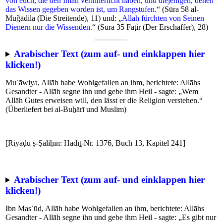
von euch, die den Imān verinnerlicht haben, und diejenigen, denen
das Wissen gegeben worden ist, um Rangstufen.
“ (Sūra 58 al-
Muǧādila (Die Streitende), 11) und: „
Allah fürchten von Seinen
Dienern nur die Wissenden.
“ (Sūra 35 Fāṭir (Der Erschaffer), 28)
Arabischer Text (zum auf- und einklappen hier
klicken!)
Muʿāwiya, Allāh habe Wohlgefallen an ihm, berichtete: Allāhs
Gesandter - Allāh segne ihn und gebe ihm Heil - sagte: „Wem
Allāh Gutes erweisen will, den lässt er die Religion verstehen.“
(Überliefert bei al-Buẖārī und Muslim)
[Riyāḍu ṣ-Ṣāliḥīn: Hadīṯ-Nr. 1376, Buch 13, Kapitel 241]
Arabischer Text (zum auf- und einklappen hier
klicken!)
Ibn Masʿūd, Allāh habe Wohlgefallen an ihm, berichtete: Allāhs
Gesandter - Allāh segne ihn und gebe ihm Heil - sagte: „Es gibt nur