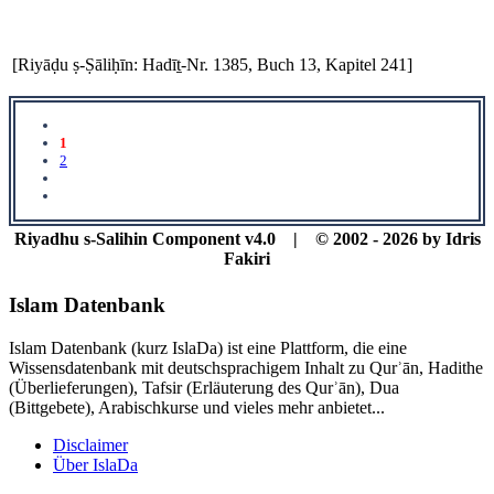
[Riyāḍu ṣ-Ṣāliḥīn: Hadīṯ-Nr. 1385, Buch 13, Kapitel 241]
1
2
Riyadhu s-Salihin Component v4.0 | © 2002 - 2026 by Idris
Fakiri
Islam Datenbank
Islam Datenbank (kurz IslaDa) ist eine Plattform, die eine
Wissensdatenbank mit deutschsprachigem Inhalt zu Qurʾān, Hadithe
(Überlieferungen), Tafsir (Erläuterung des Qurʾān), Dua
(Bittgebete), Arabischkurse und vieles mehr anbietet...
Disclaimer
Über IslaDa