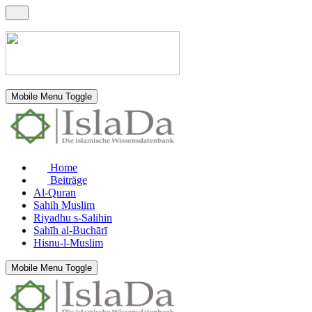
Mobile Menu Toggle
Home
Beiträge
Al-Quran
Sahih Muslim
Riyadhu s-Salihin
Sahīh al-Buchārī
Hisnu-l-Muslim
Mobile Menu Toggle