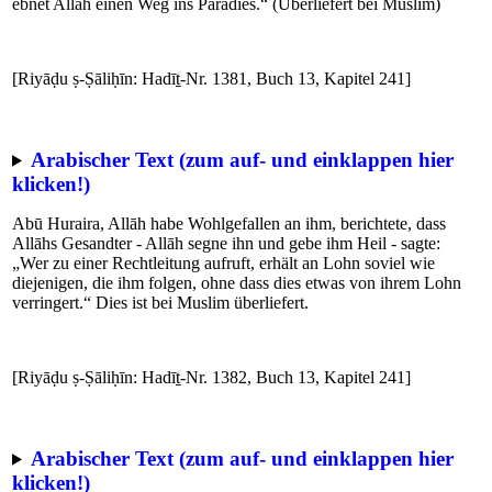
ebnet Allāh einen Weg ins Paradies.“ (Überliefert bei Muslim)
[Riyāḍu ṣ-Ṣāliḥīn: Hadīṯ-Nr. 1381, Buch 13, Kapitel 241]
Arabischer Text (zum auf- und einklappen hier
klicken!)
Abū Huraira, Allāh habe Wohlgefallen an ihm, berichtete, dass
Allāhs Gesandter - Allāh segne ihn und gebe ihm Heil - sagte:
„Wer zu einer Rechtleitung aufruft, erhält an Lohn soviel wie
diejenigen, die ihm folgen, ohne dass dies etwas von ihrem Lohn
verringert.“ Dies ist bei Muslim überliefert.
[Riyāḍu ṣ-Ṣāliḥīn: Hadīṯ-Nr. 1382, Buch 13, Kapitel 241]
Arabischer Text (zum auf- und einklappen hier
klicken!)