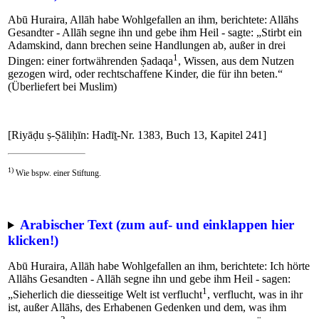
Abū Huraira, Allāh habe Wohlgefallen an ihm, berichtete: Allāhs
Gesandter - Allāh segne ihn und gebe ihm Heil - sagte: „Stirbt ein
Adamskind, dann brechen seine Handlungen ab, außer in drei
1
Dingen: einer fortwährenden Ṣadaqa
, Wissen, aus dem Nutzen
gezogen wird, oder rechtschaffene Kinder, die für ihn beten.“
(Überliefert bei Muslim)
[Riyāḍu ṣ-Ṣāliḥīn: Hadīṯ-Nr. 1383, Buch 13, Kapitel 241]
1)
Wie bspw. einer Stiftung.
Arabischer Text (zum auf- und einklappen hier
klicken!)
Abū Huraira, Allāh habe Wohlgefallen an ihm, berichtete: Ich hörte
Allāhs Gesandten - Allāh segne ihn und gebe ihm Heil - sagen:
1
„Sieherlich die diesseitige Welt ist verflucht
, verflucht, was in ihr
ist, außer Allāhs, des Erhabenen Gedenken und dem, was ihm