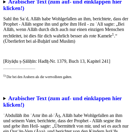
Arabischer Text (zum auf- und einklappen hier
klicken!)
Sahl ibn Saʿd, Allāh habe Wohlgefallen an ihm, berichtete, dass der
Prophet - Allāh segne ihn und gebe ihm Heil - zu ʿAlī sagte: „Bei
Allāh, wenn Allāh durch dich auch nur einen einzigen Menschen
1
rechtleitet, ist dies für dich wahrlich besser als rote Kamele
.“
(Überliefert bei al-Buẖārī und Muslim)
[Riyāḍu ṣ-Ṣāliḥīn: Hadīṯ-Nr. 1379, Buch 13, Kapitel 241]
1)
Die bei den Arabern als die wertvollsten galten.
Arabischer Text (zum auf- und einklappen hier
klicken!)
ʿAbdullāh ibn ʿAmr ibn al-ʿĀṣ, Allāh habe Wohlgefallen an ihm
und seinem Vater, berichtete, dass der Prophet - Allāh segne ihn
und gebe ihm Heil- sagte: „Übermittelt von mir, und sei es auch nur
ein Qurʾān-Vers (Āya), und berichtet von den Kindern Isrāʾīls