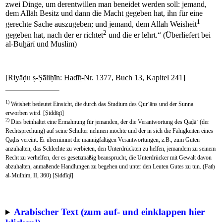
zwei Dinge, um derentwillen man beneidet werden soll: jemand,
dem Allāh Besitz und dann die Macht gegeben hat, ihn für eine
1
gerechte Sache auszugeben; und jemand, dem Allāh Weisheit
2
gegeben hat, nach der er richtet
und die er lehrt.“ (Überliefert bei
al-Buẖārī und Muslim)
[Riyāḍu ṣ-Ṣāliḥīn: Hadīṯ-Nr. 1377, Buch 13, Kapitel 241]
1)
Weisheit bedeutet Einsicht, die durch das Studium des Qurʾāns und der Sunna
erworben wird. [Ṣiddīqī]
2)
Dies beinhaltet eine Ermahnung für jemanden, der die Verantwortung des Qaḍāʾ (der
Rechtsprechung) auf seine Schulter nehmen möchte und der in sich die Fähigkeiten eines
Qāḍīs vereint. Er übernimmt die mannigfaltigen Verantwortungen, z.B., zum Guten
anzuhalten, das Schlechte zu verbieten, den Unterdrückten zu helfen, jemandem zu seinem
Recht zu verhelfen, der es gesetzmäßig beansprucht, die Unterdrücker mit Gewalt davon
abzuhalten, anmaßende Handlungen zu begehen und unter den Leuten Gutes zu tun. (Fatḥ
al-Mulhim, II, 360) [Ṣiddīqī]
Arabischer Text (zum auf- und einklappen hier