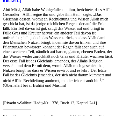
klicken!)
Abū Mūsā, Allāh habe Wohlgefallen an ihm, berichtete, dass Allāhs
Gesandter - Allāh segne ihn und gebe ihm Heil - sagte: „Das
Gleichnis dessen, womit an Rechtleitung und Wissen Allāh mich
geschickt hat, ist dasjenige reichlichen Regens der auf die Erde
fällt. Ein Teil davon ist gut, saugt das Wasser auf und bringt in
Fülle Gras und Kräuter hervor; ein anderer Teil davon ist
unfruchtbar, hält jedoch das Wasser zurück, so dass Allāh damit
den Menschen Nutzen bringt, indem sie davon trinken und ihre
Pflanzungen bewässern können; der Regen fällt aber auch auf
einen weiteren Teil, nämlich auf harten, glatten, ebenen Boden, der
das Wasser weder zurückhält noch Gras und Kräuter wachsen lässt.
Der erste Fall ist das Gleichnis jemandes, der Allāhs Religion
versteht und dem Er mit dem, womit Allāh mich geschickt hat,
Nutzen bringt, so dass er Wissen erwirbt und es lehrt. Der letzte
Fall ist das Gleichnis jemandes, der sich nicht darum kümmert und
1
nicht Allāhs Rechtleitung annimmt, mit der ich entsandt bin
.“
(Überliefert bei al-Buẖārī und Muslim)
[Riyāḍu ṣ-Ṣāliḥīn: Hadīṯ-Nr. 1378, Buch 13, Kapitel 241]
1)