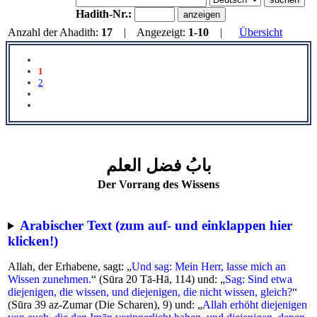
Hadith-Nr.:
Anzahl der Ahadith:
17
| Angezeigt:
1-10
|
Übersicht
1
2
بابُ فضل العلم
Der Vorrang des Wissens
Arabischer Text (zum auf- und einklappen hier
klicken!)
Allah, der Erhabene, sagt: „
Und sag: Mein Herr, lasse mich an
Wissen zunehmen.
“ (Sūra 20 Tā-Hā, 114) und: „
Sag: Sind etwa
diejenigen, die wissen, und diejenigen, die nicht wissen, gleich?
“
(Sūra 39 az-Zumar (Die Scharen), 9) und: „
Allah erhöht diejenigen