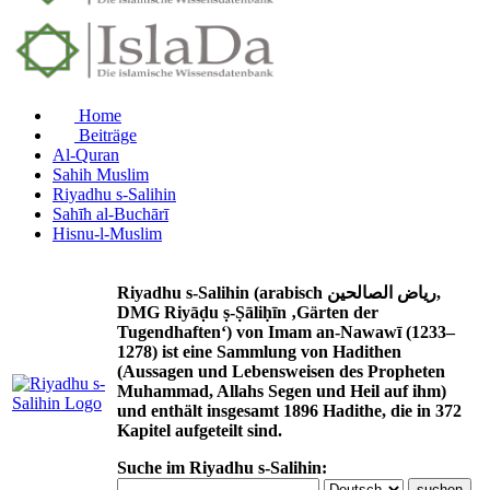
Home
Beiträge
Al-Quran
Sahih Muslim
Riyadhu s-Salihin
Sahīh al-Buchārī
Hisnu-l-Muslim
Riyadhu s-Salihin (arabisch رياض الصالحين,
DMG Riyāḍu ṣ-Ṣāliḥīn ‚Gärten der
Tugendhaften‘) von Imam an-Nawawī (1233–
1278) ist eine Sammlung von Hadithen
(Aussagen und Lebensweisen des Propheten
Muhammad, Allahs Segen und Heil auf ihm)
und enthält insgesamt 1896 Hadithe, die in 372
Kapitel aufgeteilt sind.
Suche im Riyadhu s-Salihin: