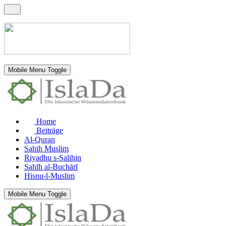
Mobile Menu Toggle
Home
Beiträge
Al-Quran
Sahih Muslim
Riyadhu s-Salihin
Sahīh al-Buchārī
Hisnu-l-Muslim
Mobile Menu Toggle