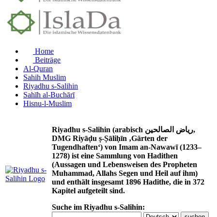
Home
Beiträge
Al-Quran
Sahih Muslim
Riyadhu s-Salihin
Sahīh al-Buchārī
Hisnu-l-Muslim
Riyadhu s-Salihin (arabisch رياض الصالحين,
DMG Riyāḍu ṣ-Ṣāliḥīn ‚Gärten der
Tugendhaften‘) von Imam an-Nawawī (1233–
1278) ist eine Sammlung von Hadithen
(Aussagen und Lebensweisen des Propheten
Muhammad, Allahs Segen und Heil auf ihm)
und enthält insgesamt 1896 Hadithe, die in 372
Kapitel aufgeteilt sind.
Suche im Riyadhu s-Salihin: