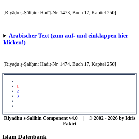
[Riyāḍu ṣ-Ṣāliḥīn: Hadīṯ-Nr. 1473, Buch 17, Kapitel 250]
Arabischer Text (zum auf- und einklappen hier
klicken!)
[Riyāḍu ṣ-Ṣāliḥīn: Hadīṯ-Nr. 1474, Buch 17, Kapitel 250]
1
2
3
Riyadhu s-Salihin Component v4.0 | © 2002 - 2026 by Idris
Fakiri
Islam Datenbank