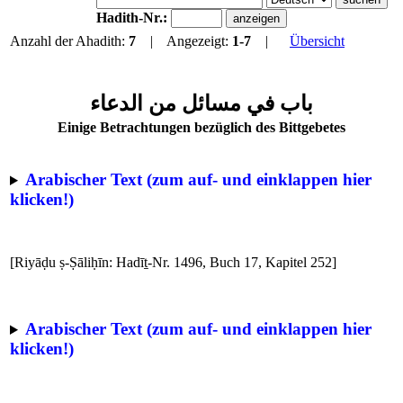
Hadith-Nr.:
Anzahl der Ahadith:
7
| Angezeigt:
1-7
|
Übersicht
باب في مسائل من الدعاء
Einige Betrachtungen bezüglich des Bittgebetes
Arabischer Text (zum auf- und einklappen hier
klicken!)
[Riyāḍu ṣ-Ṣāliḥīn: Hadīṯ-Nr. 1496, Buch 17, Kapitel 252]
Arabischer Text (zum auf- und einklappen hier
klicken!)