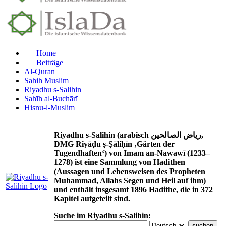
Home
Beiträge
Al-Quran
Sahih Muslim
Riyadhu s-Salihin
Sahīh al-Buchārī
Hisnu-l-Muslim
Riyadhu s-Salihin (arabisch رياض الصالحين,
DMG Riyāḍu ṣ-Ṣāliḥīn ‚Gärten der
Tugendhaften‘) von Imam an-Nawawī (1233–
1278) ist eine Sammlung von Hadithen
(Aussagen und Lebensweisen des Propheten
Muhammad, Allahs Segen und Heil auf ihm)
und enthält insgesamt 1896 Hadithe, die in 372
Kapitel aufgeteilt sind.
Suche im Riyadhu s-Salihin: