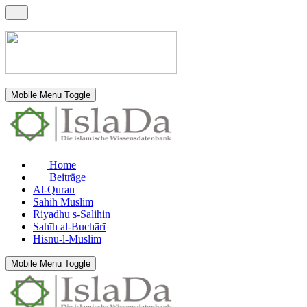
Mobile Menu Toggle
Home
Beiträge
Al-Quran
Sahih Muslim
Riyadhu s-Salihin
Sahīh al-Buchārī
Hisnu-l-Muslim
Mobile Menu Toggle