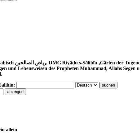
awawī (1233–1278) ist eine Sammlung
gen und Lebensweisen des Propheten Muhammad, Allahs Segen und 
d.
Salihin:
in allein