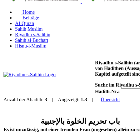
Home
Beiträge
Al-Quran
Sahih Muslim
Riyadhu s-Salihin
Sahīh al-Buchārī
Hisnu-l-Muslim
Riyadhu s-Salihin (arabisch رياض الصالحين, DMG Riyāḍu ṣ-Ṣāliḥīn ‚Gärten der Tugendhaften‘) von Imam an-N
von Hadithen (Aussa
Kapitel aufgeteilt sin
Suche im Riyadhu s-
Hadith-Nr.:
Anzahl der Ahadith:
3
| Angezeigt:
1-3
|
Übersicht
باب تحريم الخلوة بالإجنبية
Es ist unzulässig, mit einer fremden Frau (ungesehen) allein zu se