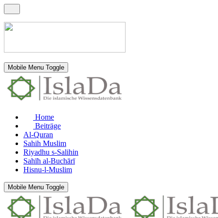
Mobile Menu Toggle
Home
Beiträge
Al-Quran
Sahih Muslim
Riyadhu s-Salihin
Sahīh al-Buchārī
Hisnu-l-Muslim
Mobile Menu Toggle