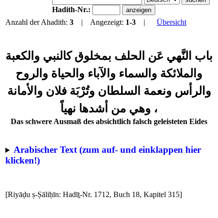
Hadith-Nr.:
Anzahl der Ahadith:
3
| Angezeigt:
1-3
|
Übersicht
باب النَّهي عَن الحلف بمخلوق كالنبي والكعبة
والملائكة والسماء والآباء والحياة والروح
والرأس ونعمة السلطان وتُرْبَة فلان والأمانة
، وهي من أشدها نهياً
Das schwere Ausmaß des absichtlich falsch geleisteten Eides
Arabischer Text (zum auf- und einklappen hier
klicken!)
[Riyāḍu ṣ-Ṣāliḥīn: Hadīṯ-Nr. 1712, Buch 18, Kapitel 315]