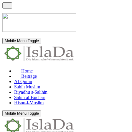
Mobile Menu Toggle
Home
Beiträge
Al-Quran
Sahih Muslim
Riyadhu s-Salihin
Sahīh al-Buchārī
Hisnu-l-Muslim
Mobile Menu Toggle