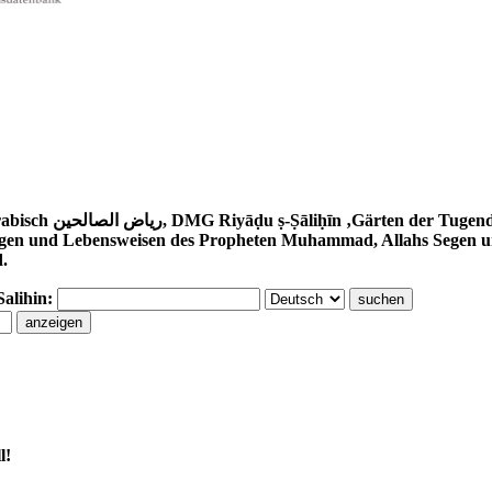
awawī (1233–1278) ist eine Sammlung
gen und Lebensweisen des Propheten Muhammad, Allahs Segen und 
d.
Salihin:
l!