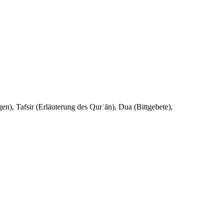
en), Tafsir (Erläuterung des Qurʾān), Dua (Bittgebete),