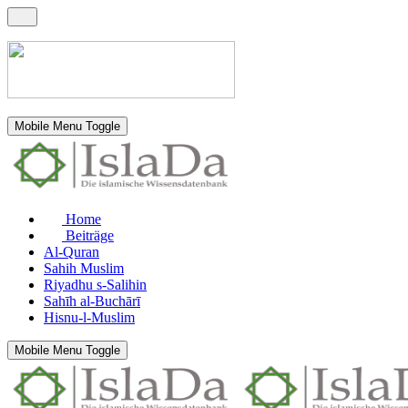
Mobile Menu Toggle
Home
Beiträge
Al-Quran
Sahih Muslim
Riyadhu s-Salihin
Sahīh al-Buchārī
Hisnu-l-Muslim
Mobile Menu Toggle