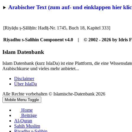
Arabischer Text (zum auf- und einklappen hier klic
[Riyāḍu ṣ-Ṣāliḥīn: Hadīṯ-Nr. 1745, Buch 18, Kapitel 333]
Riyadhu s-Salihin Component v4.0 | © 2002 - 2026 by Idris F
Islam Datenbank
Islam Datenbank (kurz IslaDa) ist eine Plattform, die eine Wissensda
Arabischkurse und vieles mehr anbietet...
Disclaimer
Über IslaDa
Alle Rechte vorbehalten © Islamische-Datenbank 2026
Mobile Menu Toggle
Home
Beiträge
Al-Quran
Sahih Muslim
Riyadhu s-Salihin