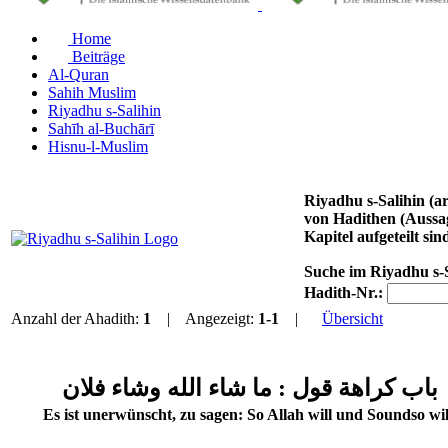
Home
Beiträge
Al-Quran
Sahih Muslim
Riyadhu s-Salihin
Sahīh al-Buchārī
Hisnu-l-Muslim
Riyadhu s-Salihin (arabisch رياض الصالحين, DMG Riyāḍu ṣ-Ṣāliḥīn ‚Gärten der Tugendhaften‘) von Imam an-N
von Hadithen (Aussa
Kapitel aufgeteilt sin
Suche im Riyadhu s-
Hadith-Nr.:
Anzahl der Ahadith:
1
| Angezeigt:
1-1
|
Übersicht
باب كراهة قول : ما شاء الله وشاء فلان
Es ist unerwünscht, zu sagen: So Allah will und Soundso wil