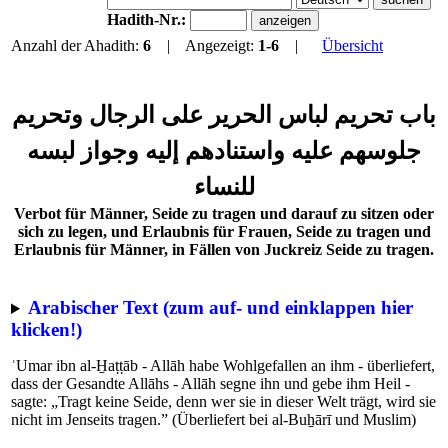
Hadith-Nr.:
Anzahl der Ahadith:
6
| Angezeigt:
1-6
|
Übersicht
باب تحريم لباس الحرير على الرجال وتحريم
جلوسهم عليه واستنادهم إليه وجواز لبسه
للنساء
Verbot für Männer, Seide zu tragen und darauf zu sitzen oder
sich zu legen, und Erlaubnis für Frauen, Seide zu tragen und
Erlaubnis für Männer, in Fällen von Juckreiz Seide zu tragen.
Arabischer Text (zum auf- und einklappen hier
klicken!)
ʿUmar ibn al-H̱aṭṭāb - Allāh habe Wohlgefallen an ihm - überliefert,
dass der Gesandte Allāhs - Allāh segne ihn und gebe ihm Heil -
sagte: „Tragt keine Seide, denn wer sie in dieser Welt trägt, wird sie
nicht im Jenseits tragen.” (Überliefert bei al-Buẖārī und Muslim)