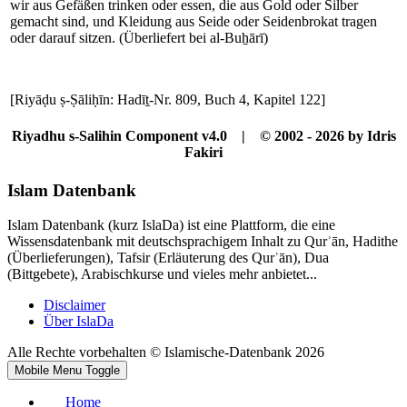
wir aus Gefäßen trinken oder essen, die aus Gold oder Silber
gemacht sind, und Kleidung aus Seide oder Seidenbrokat tragen
oder darauf sitzen. (Überliefert bei al-Buẖārī)
[Riyāḍu ṣ-Ṣāliḥīn: Hadīṯ-Nr. 809, Buch 4, Kapitel 122]
Riyadhu s-Salihin Component v4.0 | © 2002 - 2026 by Idris
Fakiri
Islam Datenbank
Islam Datenbank (kurz IslaDa) ist eine Plattform, die eine
Wissensdatenbank mit deutschsprachigem Inhalt zu Qurʾān, Hadithe
(Überlieferungen), Tafsir (Erläuterung des Qurʾān), Dua
(Bittgebete), Arabischkurse und vieles mehr anbietet...
Disclaimer
Über IslaDa
Alle Rechte vorbehalten © Islamische-Datenbank 2026
Mobile Menu Toggle
Home