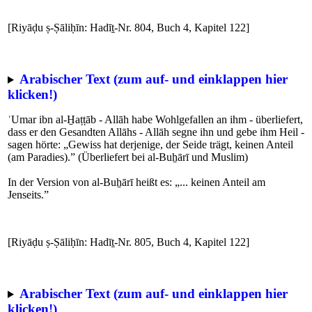
[Riyāḍu ṣ-Ṣāliḥīn: Hadīṯ-Nr. 804, Buch 4, Kapitel 122]
Arabischer Text (zum auf- und einklappen hier
klicken!)
ʿUmar ibn al-H̱aṭṭāb - Allāh habe Wohlgefallen an ihm - überliefert,
dass er den Gesandten Allāhs - Allāh segne ihn und gebe ihm Heil -
sagen hörte: „Gewiss hat derjenige, der Seide trägt, keinen Anteil
(am Paradies).” (Überliefert bei al-Buẖārī und Muslim)
In der Version von al-Buẖārī heißt es: „... keinen Anteil am
Jenseits.”
[Riyāḍu ṣ-Ṣāliḥīn: Hadīṯ-Nr. 805, Buch 4, Kapitel 122]
Arabischer Text (zum auf- und einklappen hier
klicken!)