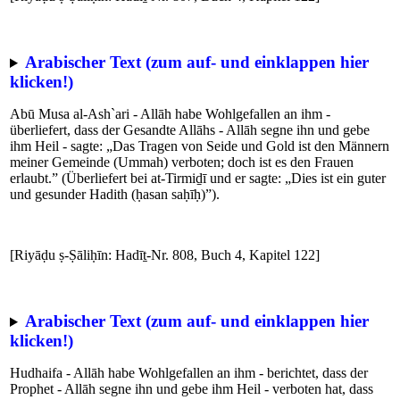
Arabischer Text (zum auf- und einklappen hier
klicken!)
Abū Musa al-Ash`ari - Allāh habe Wohlgefallen an ihm -
überliefert, dass der Gesandte Allāhs - Allāh segne ihn und gebe
ihm Heil - sagte: „Das Tragen von Seide und Gold ist den Männern
meiner Gemeinde (Ummah) verboten; doch ist es den Frauen
erlaubt.” (Überliefert bei at-Tirmiḏī und er sagte: „Dies ist ein guter
und gesunder Hadith (ḥasan saḥīḥ)”).
[Riyāḍu ṣ-Ṣāliḥīn: Hadīṯ-Nr. 808, Buch 4, Kapitel 122]
Arabischer Text (zum auf- und einklappen hier
klicken!)
Hudhaifa - Allāh habe Wohlgefallen an ihm - berichtet, dass der
Prophet - Allāh segne ihn und gebe ihm Heil - verboten hat, dass