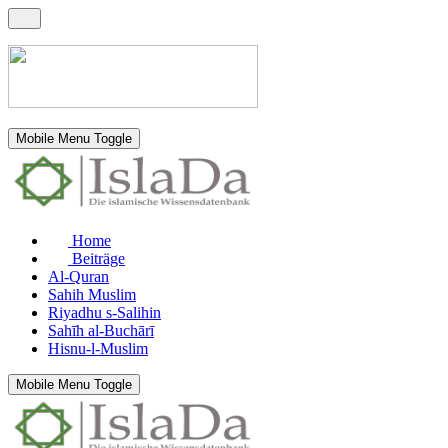
Mobile Menu Toggle
Home
Beiträge
Al-Quran
Sahih Muslim
Riyadhu s-Salihin
Sahīh al-Buchārī
Hisnu-l-Muslim
Mobile Menu Toggle