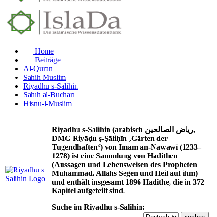
Home
Beiträge
Al-Quran
Sahih Muslim
Riyadhu s-Salihin
Sahīh al-Buchārī
Hisnu-l-Muslim
Riyadhu s-Salihin (arabisch رياض الصالحين,
DMG Riyāḍu ṣ-Ṣāliḥīn ‚Gärten der
Tugendhaften‘) von Imam an-Nawawī (1233–
1278) ist eine Sammlung von Hadithen
(Aussagen und Lebensweisen des Propheten
Muhammad, Allahs Segen und Heil auf ihm)
und enthält insgesamt 1896 Hadithe, die in 372
Kapitel aufgeteilt sind.
Suche im Riyadhu s-Salihin: