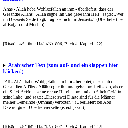
Anas - Allāh habe Wohlgefallen an ihm - überliefert, dass der
Gesandte Allāhs - Allāh segne ihn und gebe ihm Heil - sagte: „Wer
im Diesseits Seide trägt, trägt sie nicht im Jenseits.” (Überliefert bei
al-Buẖārī und Muslim)
[Riyāḍu ṣ-Ṣāliḥīn: Hadīṯ-Nr. 806, Buch 4, Kapitel 122]
Arabischer Text (zum auf- und einklappen hier
klicken!)
`Ali - Allāh habe Wohlgefallen an ihm - berichtet, dass er den
Gesandten Allāhs - Allāh segne ihn und gebe ihm Heil - sah, als er
ein Stück Seide in seine rechte Hand nahm und ein Stück Gold in
seine linke, und sagte: „Diese zwei Dinge sind für die Männer
meiner Gemeinde (Ummah) verboten.” (Überliefert bei Abū
Dāwūd guten Überliefererkette (isnad ḥasan)).
[Riyāḍu ṣ-Ṣāliḥīn: Hadīṯ-Nr. 807, Buch 4, Kapitel 122]