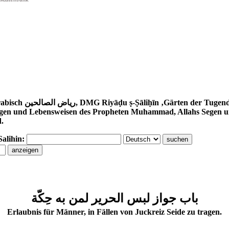
awawī (1233–1278) ist eine Sammlung
gen und Lebensweisen des Propheten Muhammad, Allahs Segen und 
d.
Salihin:
باب جواز لبس الحرير لمن به حِكّة
Erlaubnis für Männer, in Fällen von Juckreiz Seide zu tragen.