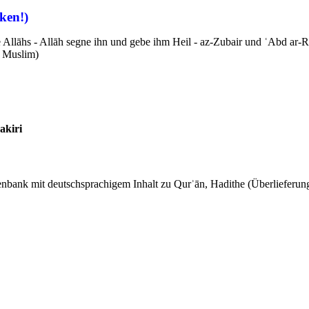
ken!)
e Allāhs - Allāh segne ihn und gebe ihm Heil - az-Zubair und ʿAbd ar-
nd Muslim)
akiri
tenbank mit deutschsprachigem Inhalt zu Qurʾān, Hadithe (Überlieferung