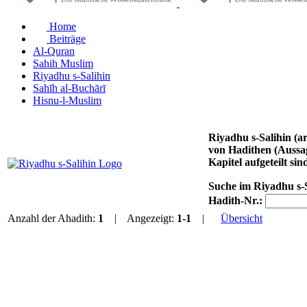
Home
Beiträge
Al-Quran
Sahih Muslim
Riyadhu s-Salihin
Sahīh al-Buchārī
Hisnu-l-Muslim
Riyadhu s-Salihin (arabisch رياض الصالحين, DMG Riyāḍu ṣ-Ṣāliḥīn ‚Gärten der Tugendhaften‘) von Imam an-N
von Hadithen (Aussa
Kapitel aufgeteilt sin
Suche im Riyadhu s-
Hadith-Nr.:
Anzahl der Ahadith:
1
| Angezeigt:
1-1
|
Übersicht