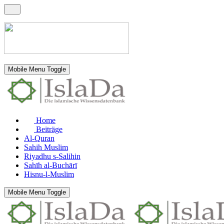
Mobile Menu Toggle
Home
Beiträge
Al-Quran
Sahih Muslim
Riyadhu s-Salihin
Sahīh al-Buchārī
Hisnu-l-Muslim
Mobile Menu Toggle