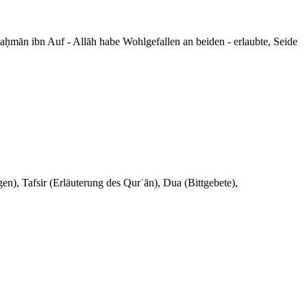
Raḥmān ibn Auf - Allāh habe Wohlgefallen an beiden - erlaubte, Seide
en), Tafsir (Erläuterung des Qurʾān), Dua (Bittgebete),