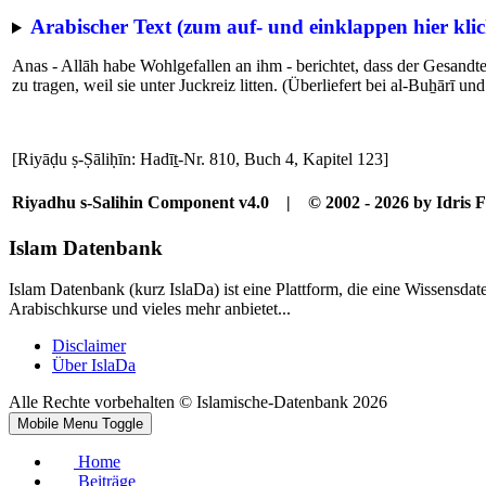
Arabischer Text (zum auf- und einklappen hier klic
Anas - Allāh habe Wohlgefallen an ihm - berichtet, dass der Gesandt
zu tragen, weil sie unter Juckreiz litten. (Überliefert bei al-Buẖārī u
[Riyāḍu ṣ-Ṣāliḥīn: Hadīṯ-Nr. 810, Buch 4, Kapitel 123]
Riyadhu s-Salihin Component v4.0 | © 2002 - 2026 by Idris F
Islam Datenbank
Islam Datenbank (kurz IslaDa) ist eine Plattform, die eine Wissensda
Arabischkurse und vieles mehr anbietet...
Disclaimer
Über IslaDa
Alle Rechte vorbehalten © Islamische-Datenbank 2026
Mobile Menu Toggle
Home
Beiträge