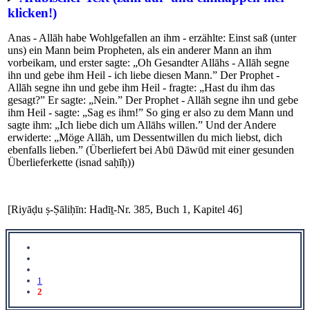
klicken!)
Anas - Allāh habe Wohlgefallen an ihm - erzählte: Einst saß (unter
uns) ein Mann beim Propheten, als ein anderer Mann an ihm
vorbeikam, und erster sagte: „Oh Gesandter Allāhs - Allāh segne
ihn und gebe ihm Heil - ich liebe diesen Mann.” Der Prophet -
Allāh segne ihn und gebe ihm Heil - fragte: „Hast du ihm das
gesagt?” Er sagte: „Nein.” Der Prophet - Allāh segne ihn und gebe
ihm Heil - sagte: „Sag es ihm!” So ging er also zu dem Mann und
sagte ihm: „Ich liebe dich um Allāhs willen.” Und der Andere
erwiderte: „Möge Allāh, um Dessentwillen du mich liebst, dich
ebenfalls lieben.” (Überliefert bei Abū Dāwūd mit einer gesunden
Überlieferkette (isnad saḥīḥ))
[Riyāḍu ṣ-Ṣāliḥīn: Hadīṯ-Nr. 385, Buch 1, Kapitel 46]
1
2