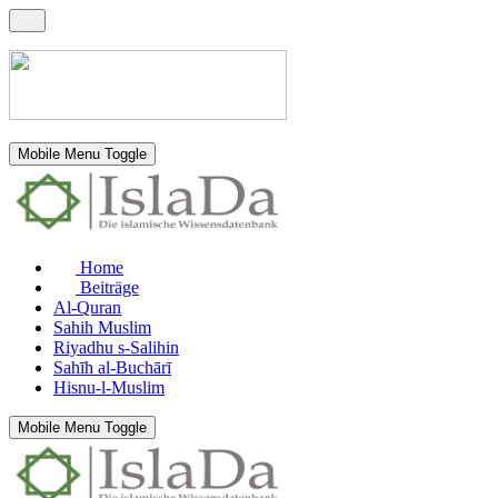
Mobile Menu Toggle
Home
Beiträge
Al-Quran
Sahih Muslim
Riyadhu s-Salihin
Sahīh al-Buchārī
Hisnu-l-Muslim
Mobile Menu Toggle