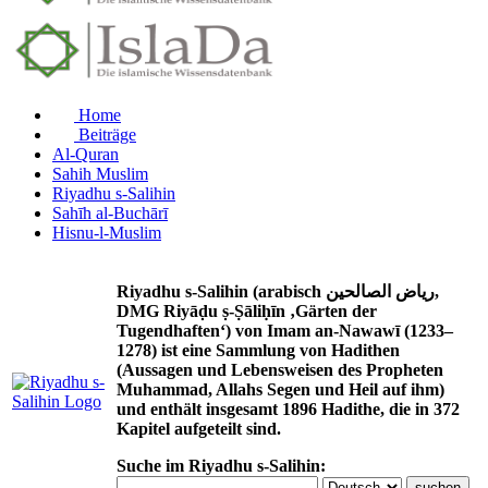
Home
Beiträge
Al-Quran
Sahih Muslim
Riyadhu s-Salihin
Sahīh al-Buchārī
Hisnu-l-Muslim
Riyadhu s-Salihin (arabisch رياض الصالحين,
DMG Riyāḍu ṣ-Ṣāliḥīn ‚Gärten der
Tugendhaften‘) von Imam an-Nawawī (1233–
1278) ist eine Sammlung von Hadithen
(Aussagen und Lebensweisen des Propheten
Muhammad, Allahs Segen und Heil auf ihm)
und enthält insgesamt 1896 Hadithe, die in 372
Kapitel aufgeteilt sind.
Suche im Riyadhu s-Salihin: