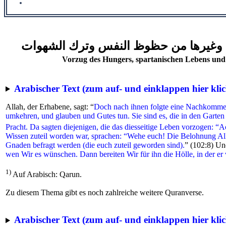
س وغيرها من حظوظ النفس وترك الشهوات
Vorzug des Hungers, spartanischen Lebens und
Arabischer Text (zum auf- und einklappen hier klic
Allah, der Erhabene, sagt: “
Doch nach ihnen folgte eine Nachkommens
umkehren, und glauben und Gutes tun. Sie sind es, die in den Garte
Pracht. Da sagten diejenigen, die das diesseitige Leben vorzogen: “
Wissen zuteil worden war, sprachen: “Wehe euch! Die Belohnung Allahs
Gnaden befragt werden (die euch zuteil geworden sind).
” (102:8) Un
wen Wir es wünschen. Dann bereiten Wir für ihn die Hölle, in der er
1)
Auf Arabisch: Qarun.
Zu diesem Thema gibt es noch zahlreiche weitere Quranverse.
Arabischer Text (zum auf- und einklappen hier klic