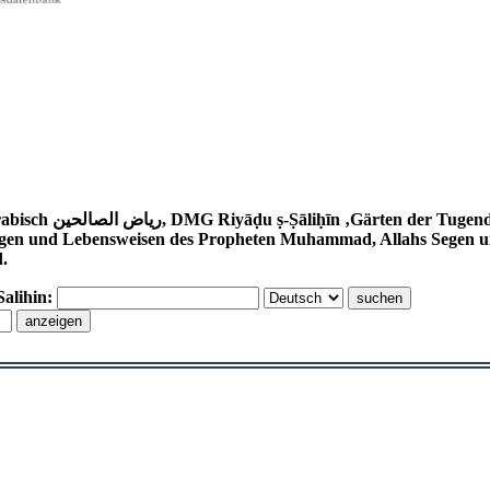
awawī (1233–1278) ist eine Sammlung
gen und Lebensweisen des Propheten Muhammad, Allahs Segen und 
d.
Salihin: