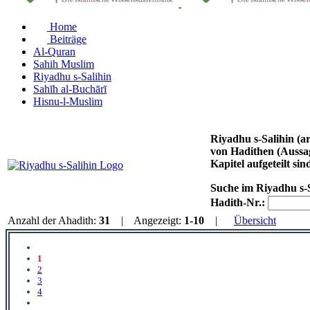
Home
Beiträge
Al-Quran
Sahih Muslim
Riyadhu s-Salihin
Sahīh al-Buchārī
Hisnu-l-Muslim
Riyadhu s-Salihin (arabisch رياض الصالحين, DMG Riyāḍu ṣ-Ṣāliḥīn ‚Gärten der Tugendhaften‘) von Imam an-N
von Hadithen (Aussa
Kapitel aufgeteilt sin
Suche im Riyadhu s-
Hadith-Nr.:
Anzahl der Ahadith:
31
| Angezeigt:
1-10
|
Übersicht
1
2
3
4