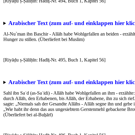
[Riyāḍu ṣ-Ṣāliḥīn: Hadīṯ-Nr. 494, Buch 1, Kapitel 56]
Arabischer Text (zum auf- und einklappen hier klic
Al-Nu`man ibn Baschir - Allāh habe Wohlgefallen an beiden - erzählte
Hunger zu stillen. (Überliefert bei Muslim)
[Riyāḍu ṣ-Ṣāliḥīn: Hadīṯ-Nr. 495, Buch 1, Kapitel 56]
Arabischer Text (zum auf- und einklappen hier klic
Sahl ibn Saʿd (as-Saʿidi) - Allāh habe Wohlgefallen an ihm - erzählt
durch Allāh, den Erhabenen, bis Allāh, der Erhabene, ihn zu sich rie
sagte: „Niemals sah der Gesandte Allāhs - Allāh segne ihn und gebe ih
„Wie habt ihr denn das aus ungesiebtem Gerstenmehl gebackene Brot 
(Überliefert bei al-Buẖārī)