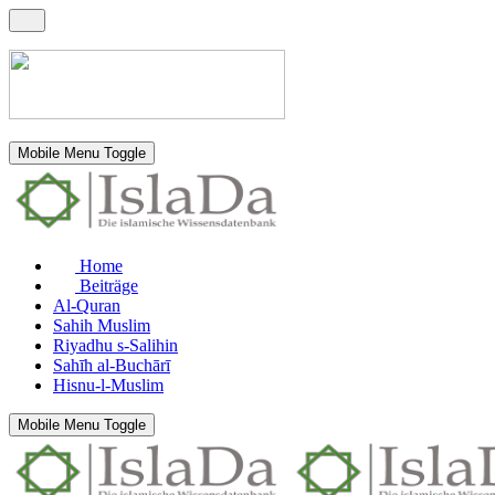
Mobile Menu Toggle
Home
Beiträge
Al-Quran
Sahih Muslim
Riyadhu s-Salihin
Sahīh al-Buchārī
Hisnu-l-Muslim
Mobile Menu Toggle