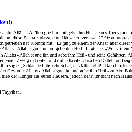
ken!)
sandte Allāhs - Allāh segne ihn und gebe ihm Heil - eines Tages (oder 
ide um diese Zeit veranlasst, eure Häuser zu verlassen?” Sie antwortete
h getrieben hat. Kommt mit!” Er ging zu einem der Ansar, aber dieser 
Allāhs - Allāh segne ihn und gebe ihm Heil - fragte sie: „Wo ist (dein
Allāhs - Allāh segne ihn und gebe ihm Heil - und seine Gefährten, Al
en einen Zweig mit reifen und mit halbreifen, frischen Datteln und sag
ihm sagte: „Schlachte bitte kein Schaf, das Milch gibt!” Da schlachtet
te der Gesandte Allāhs - Allāh segne ihn und gebe ihm Heil - zu Abū 
 trieb der Hunger aus euren Häusern, jedoch kehrt ihr nicht nach Hause
l-Tayyihan.