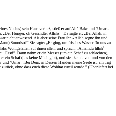
eines Nachts) sein Haus verließ, stieß er auf Abū Bakr und ʿUmar -
n: „Der Hunger, oh Gesandter Allāhs!” Da sagte er: „Bei Allāh, in
war nicht anwesend. Als aber seine Frau ihn - Allāh segne ihn und
 Mann) Soundso?” Sie sagte: „Er ging, um frisches Wasser für uns zu
1
lāhs Wohlgefallen auf ihnen allen, und sprach: „Alhamdu lillah
te: „Esst!”. Dann nahm er ein Messer (um ein Schaf zu schlachten),
e er ein Schaf (das keine Milch gibt), und sie aßen davon und von den
Bakr und ʿUmar: „Bei Dem, in Dessen Händen meine Seele ist: am Tag
 zurück, ohne dass euch diese Wohltat zuteil wurde.” (Überliefert bei