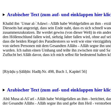
Arabischer Text (zum auf- und einklappen hier klic
Khalid ibn ʿUmar al-`Adawi - Allāh habe Wohlgefallen an ihm - erzäh
Diesseits hat angezeigt, dass sein Ende naht, dass es sich schnell wan
zusammenzukratzen. Ihr werdet gewiss (von dieser Welt) in ein ander
den Höllenschlund fallen wird, siebzig Jahre fallen wird, ohne auf 
dass die beiden Riegel des Paradiestores so weit wie eine vierzigjäh
von sieben Personen mit dem Gesandten Allāhs - Allāh segne ihn und
wurden. Ich nahm einen Umhang und teilte ihn zwischen mir und Saʿd
Zuflucht bei Allāh davor, dass ich mich selbst für bedeutend halten k
[Riyāḍu ṣ-Ṣāliḥīn: Hadīṯ-Nr. 498, Buch 1, Kapitel 56]
Arabischer Text (zum auf- und einklappen hier klic
Abū Musa al-Ašʿarī - Allāh habe Wohlgefallen an ihm - berichtet, da
der Gesandte Allāhs - Allāh segne ihn und gebe ihm Heil - verstorben