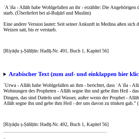
ʿAʾiša - Allāh habe Wohlgefallen an ihr - erzählte: Die Angehörigen 
starb. (Überliefert bei al-Buẖārī und Muslim)
Eine andere Version lautet: Seit seiner Ankunft in Medina aßen sich
Weizen satt, bis er verstarb.
[Riyāḍu ṣ-Ṣāliḥīn: Hadīṯ-Nr. 491, Buch 1, Kapitel 56]
Arabischer Text (zum auf- und einklappen hier klic
`Urwa - Allāh habe Wohlgefallen an ihm - berichtet, dass ʿAʾiša - A
Wohnungen des Propheten - Allāh segne ihn und gebe ihm Heil - das 
Dingen, das sind Datteln und Wasser, außer wenn der Prophet - Allāh
Allāh segne ihn und gebe ihm Heil - der uns davon zu trinken gab.” 
[Riyāḍu ṣ-Ṣāliḥīn: Hadīṯ-Nr. 492, Buch 1, Kapitel 56]