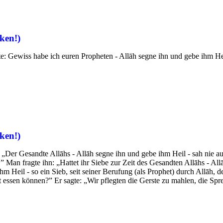
ken!)
: Gewiss habe ich euren Propheten - Allāh segne ihn und gebe ihm Heil -
ken!)
e: „Der Gesandte Allāhs - Allāh segne ihn und gebe ihm Heil - sah nie 
f.” Man fragte ihn: „Hattet ihr Siebe zur Zeit des Gesandten Allāhs - A
m Heil - so ein Sieb, seit seiner Berufung (als Prophet) durch Allāh, d
essen können?” Er sagte: „Wir pflegten die Gerste zu mahlen, die Spre