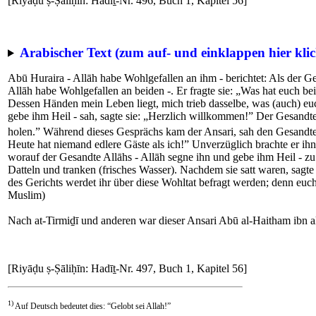
[Riyāḍu ṣ-Ṣāliḥīn: Hadīṯ-Nr. 496, Buch 1, Kapitel 56]
Arabischer Text (zum auf- und einklappen hier klic
Abū Huraira - Allāh habe Wohlgefallen an ihm - berichtet: Als der Ge
Allāh habe Wohlgefallen an beiden -. Er fragte sie: „Was hat euch be
Dessen Händen mein Leben liegt, mich trieb dasselbe, was (auch) euc
gebe ihm Heil - sah, sagte sie: „Herzlich willkommen!” Der Gesandte 
holen.” Während dieses Gesprächs kam der Ansari, sah den Gesandten 
Heute hat niemand edlere Gäste als ich!” Unverzüglich brachte er ihn
worauf der Gesandte Allāhs - Allāh segne ihn und gebe ihm Heil - zu 
Datteln und tranken (frisches Wasser). Nachdem sie satt waren, sag
des Gerichts werdet ihr über diese Wohltat befragt werden; denn euch
Muslim)
Nach at-Tirmiḏī und anderen war dieser Ansari Abū al-Haitham ibn a
[Riyāḍu ṣ-Ṣāliḥīn: Hadīṯ-Nr. 497, Buch 1, Kapitel 56]
1)
Auf Deutsch bedeutet dies: “Gelobt sei Allah!”