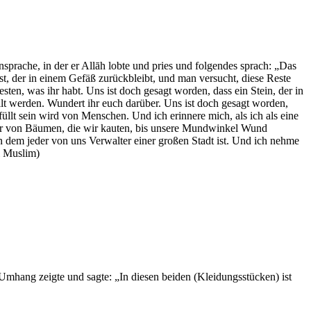
sprache, in der er Allāh lobte und pries und folgendes sprach: „Das
Rest, der in einem Gefäß zurückbleibt, und man versucht, diese Reste
en, was ihr habt. Uns ist doch gesagt worden, dass ein Stein, der in
llt werden. Wundert ihr euch darüber. Uns ist doch gesagt worden,
üllt sein wird von Menschen. Und ich erinnere mich, als ich als eine
tter von Bäumen, die wir kauten, bis unsere Mundwinkel Wund
 dem jeder von uns Verwalter einer großen Stadt ist. Und ich nehme
ei Muslim)
 Umhang zeigte und sagte: „In diesen beiden (Kleidungsstücken) ist