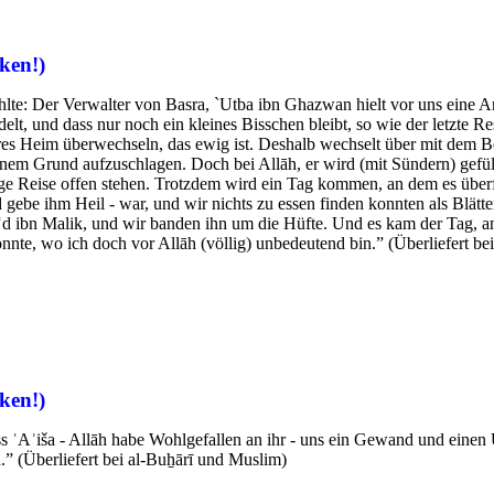
ken!)
lte: Der Verwalter von Basra, `Utba ibn Ghazwan hielt vor uns eine An
delt, und dass nur noch ein kleines Bisschen bleibt, so wie der letzte 
es Heim überwechseln, das ewig ist. Deshalb wechselt über mit dem Best
seinem Grund aufzuschlagen. Doch bei Allāh, er wird (mit Sündern) gefü
rige Reise offen stehen. Trotzdem wird ein Tag kommen, an dem es überf
 gebe ihm Heil - war, und wir nichts zu essen finden konnten als Blä
 ibn Malik, und wir banden ihn um die Hüfte. Und es kam der Tag, an
önnte, wo ich doch vor Allāh (völlig) unbedeutend bin.” (Überliefert b
ken!)
ss ʿAʾiša - Allāh habe Wohlgefallen an ihr - uns ein Gewand und einen
.” (Überliefert bei al-Buẖārī und Muslim)