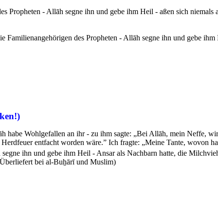
des Propheten - Allāh segne ihn und gebe ihm Heil - aßen sich niemals a
 die Familienangehörigen des Propheten - Allāh segne ihn und gebe ihm 
ken!)
llāh habe Wohlgefallen an ihr - zu ihm sagte: „Bei Allāh, mein Neffe, 
Herdfeuer entfacht worden wäre.” Ich fragte: „Meine Tante, wovon hab
 segne ihn und gebe ihm Heil - Ansar als Nachbarn hatte, die Milchvie
(Überliefert bei al-Buẖārī und Muslim)