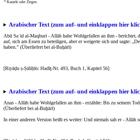
1)
Kamele oder Ziegen.
Arabischer Text (zum auf- und einklappen hier klic
Abū Saʿid al-Maqburi - Allāh habe Wohlgefallen an ihm - berichtet, d
auf, sich am Essen zu beteiligen, aber er weigerte sich und sagte: „D
haben.” (Überliefert bei al-Buẖārī)
[Riyāḍu ṣ-Ṣāliḥīn: Hadīṯ-Nr. 493, Buch 1, Kapitel 56]
Arabischer Text (zum auf- und einklappen hier klic
Anas - Allāh habe Wohlgefallen an ihm - erzählte: Bis zu seinem Tode 
(Überliefert bei al-Buẖārī)
In einer anderen Version heißt es weiter: Und niemals sah er - Allāh 