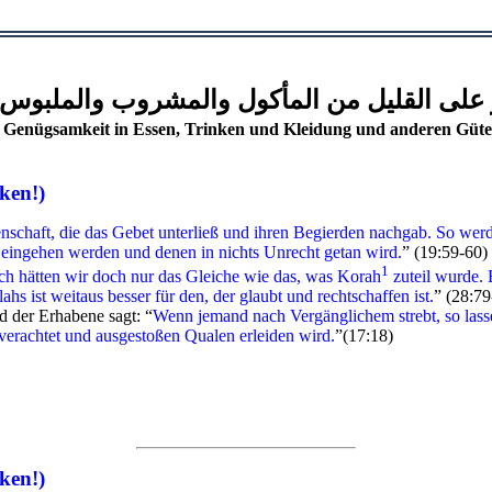
 على القليل من المأكول والمشروب والملبو
 Genügsamkeit in Essen, Trinken und Kleidung und anderen Güte
ken!)
chaft, die das Gebet unterließ und ihren Begierden nachgab. So werd
n eingehen werden und denen in nichts Unrecht getan wird.
” (19:59-60)
1
Ach hätten wir doch nur das Gleiche wie das, was Korah
zuteil wurde. 
 ist weitaus besser für den, der glaubt und rechtschaffen ist.
” (28:79
d der Erhabene sagt: “
Wenn jemand nach Vergänglichem strebt, so lasse
 verachtet und ausgestoßen Qualen erleiden wird.
”(17:18)
ken!)