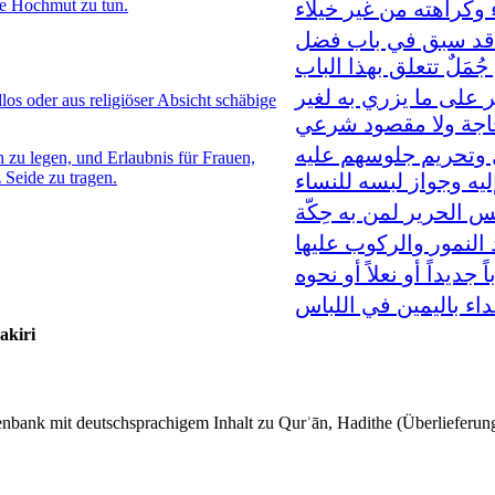
ne Hochmut zu tun.
كراهته من غير خيلاء
ً قد سبق في باب فضل
مَلٌ تتعلق بهذا الباب
 على ما يزري به لغير
os oder aus religiöser Absicht schäbige
اجة ولا مقصود شرعي
 وتحريم جلوسهم عليه
h zu legen, und Erlaubnis für Frauen,
 Seide zu tragen.
ليه وجواز لبسه للنساء
س الحرير لمن به حِكّة
النمور والركوب عليها
جديداً أو نعلاً أو نحوه
داء باليمين في اللباس
akiri
tenbank mit deutschsprachigem Inhalt zu Qurʾān, Hadithe (Überlieferung