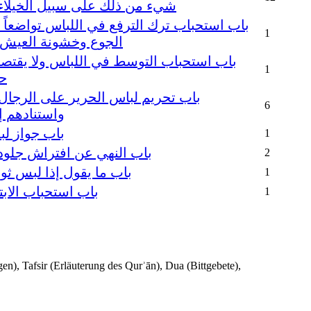
شيء من ذلك على سبيل الخيلاء و
باب استحباب ترك الترفع في اللباس تواضعا
1
الجوع وخشونة العيش جُ
باب استحباب التوسط في اللباس ولا يقتصر
1
ح
باب تحريم لباس الحرير على الرجال
6
واستنادهم إ
باب جواز لب
1
باب النهي عن افتراش جلود 
2
باب ما يقول إذا لبس ثوباً 
1
باب استحباب الابت
1
en), Tafsir (Erläuterung des Qurʾān), Dua (Bittgebete),