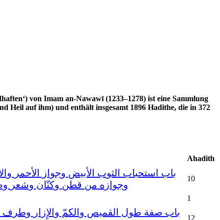
Heil auf ihm) und enthält insgesamt 1896 Hadithe, die in 372
Ahadith
باب استحباب الثوب الأبيض وجواز الأحمر وال
10
وجوازه من قطن وكتّان وشعر وصو
1
باب صفة طول القميص والكمّ والإِزار وطرف ا
12