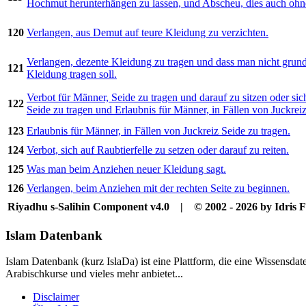
Hochmut herunterhängen zu lassen, und Abscheu, dies auch oh
120
Verlangen, aus Demut auf teure Kleidung zu verzichten.
Verlangen, dezente Kleidung zu tragen und dass man nicht grundl
121
Kleidung tragen soll.
Verbot für Männer, Seide zu tragen und darauf zu sitzen oder sic
122
Seide zu tragen und Erlaubnis für Männer, in Fällen von Juckreiz
123
Erlaubnis für Männer, in Fällen von Juckreiz Seide zu tragen.
124
Verbot, sich auf Raubtierfelle zu setzen oder darauf zu reiten.
125
Was man beim Anziehen neuer Kleidung sagt.
126
Verlangen, beim Anziehen mit der rechten Seite zu beginnen.
Riyadhu s-Salihin Component v4.0 | © 2002 - 2026 by Idris F
Islam Datenbank
Islam Datenbank (kurz IslaDa) ist eine Plattform, die eine Wissensda
Arabischkurse und vieles mehr anbietet...
Disclaimer