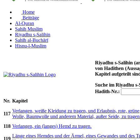
Home
Beiträge
Al-Quran
Sahih Muslim
Riyadhu s-Salihin
Sahīh al-Buchārī
Hisnu-l-Muslim
Riyadhu s-Salihin (arabisch رياض الصالحين, DMG Riyāḍu ṣ-Ṣāliḥīn ‚Gärten der Tugendhaften‘) von Imam an-N
von Hadithen (Aussa
Kapitel aufgeteilt sin
Suche im Riyadhu s-
Hadith-Nr.:
Nr.
Kapitel
Verlangen, weiße Kleidung zu tragen, und Erlaubnis, rote, grün
117
Wolle, Baumwolle und anderem Material, außer Seide, zu tragen
118
Verlangen, ein (langes) Hemd zu tragen.
Länge eines Hemdes und der Ärmel, eines Gewandes und des Tu
119