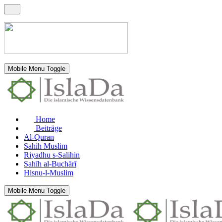
Mobile Menu Toggle
Home
Beiträge
Al-Quran
Sahih Muslim
Riyadhu s-Salihin
Sahīh al-Buchārī
Hisnu-l-Muslim
Mobile Menu Toggle