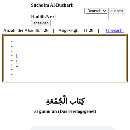
Suche im Al-Buchari:
Hadith-Nr.:
Anzahl der Ahadith: :
26
| Angezeigt:
11-20
|
Übersicht
1
2
3
كِتَاب الْجُمُعَةِ
al-ǧumuʿah (Das Freitagsgebet)