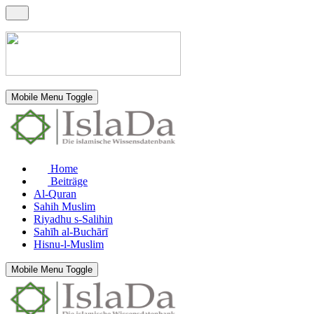
Mobile Menu Toggle
Home
Beiträge
Al-Quran
Sahih Muslim
Riyadhu s-Salihin
Sahīh al-Buchārī
Hisnu-l-Muslim
Mobile Menu Toggle