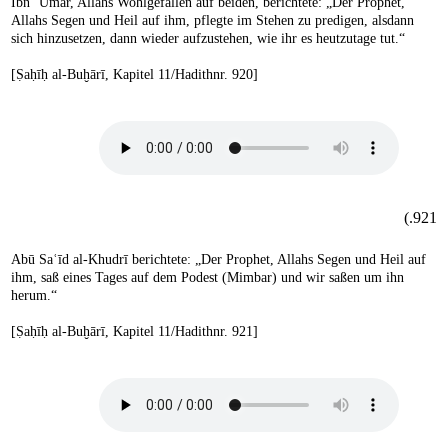
Ibn ʿUmar, Allahs Wohlgefallen auf beiden, berichtete: „Der Prophet,
Allahs Segen und Heil auf ihm, pflegte im Stehen zu predigen, alsdann
sich hinzusetzen, dann wieder aufzustehen, wie ihr es heutzutage tut.“
[Ṣaḥīḥ al-Buḫārī, Kapitel 11/Hadithnr. 920]
921.)
Abū Saʿīd al-Khudrī berichtete: „Der Prophet, Allahs Segen und Heil auf
ihm, saß eines Tages auf dem Podest (Mimbar) und wir saßen um ihn
herum.“
[Ṣaḥīḥ al-Buḫārī, Kapitel 11/Hadithnr. 921]