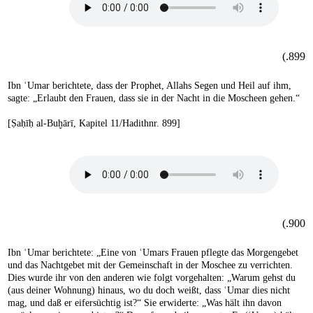
899.)
Ibn ʿUmar berichtete, dass der Prophet, Allahs Segen und Heil auf ihm,
sagte: „Erlaubt den Frauen, dass sie in der Nacht in die Moscheen gehen.“
[Ṣaḥīḥ al-Buḫārī, Kapitel 11/Hadithnr. 899]
900.)
Ibn ʿUmar berichtete: „Eine von ʿUmars Frauen pflegte das Morgengebet
und das Nachtgebet mit der Gemeinschaft in der Moschee zu verrichten.
Dies wurde ihr von den anderen wie folgt vorgehalten: „Warum gehst du
(aus deiner Wohnung) hinaus, wo du doch weißt, dass ʿUmar dies nicht
mag, und daß er eifersüchtig ist?“ Sie erwiderte: „Was hält ihn davon