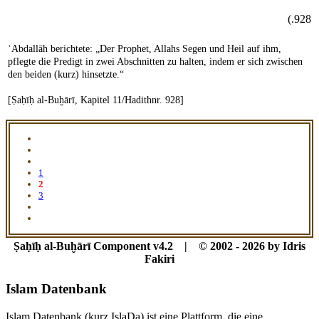
928.)
ʿAbdallāh berichtete: „Der Prophet, Allahs Segen und Heil auf ihm,
pflegte die Predigt in zwei Abschnitten zu halten, indem er sich zwischen
den beiden (kurz) hinsetzte.“
[Ṣaḥīḥ al-Buḫārī, Kapitel 11/Hadithnr. 928]
1
2
3
Ṣaḥīḥ al-Buḫārī Component v4.2 | © 2002 - 2026 by Idris
Fakiri
Islam Datenbank
Islam Datenbank (kurz IslaDa) ist eine Plattform, die eine