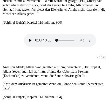
zurück, es mir zu verbieten?“ Darauf wurde ihr gesagt: „Er (ʿUmar) hält
sich deshalb davon zurück, weil der Gesandte Allahs, Allahs Segen und
Heil auf ihm, sagte: „Verbietet den Dienerinnen Allahs nicht, dass sie in die
Moscheen Allahs gehen!““
[Ṣaḥīḥ al-Buḫārī, Kapitel 11/Hadithnr. 900]
904.)
Anas Ibn Malik, Allahs Wohlgefallen auf ihm, berichtete: „Der Prophet,
Allahs Segen und Heil auf ihm, pflegte das Gebet zum Freitag
(Dschmuʿah) zu verrichten, wenn die Sonne abwärts geht.“*
(*Mit dem Ausdruck ist gemeint: Wenn die Sonne den Zenit überschritten
hatte)
[Ṣaḥīḥ al-Buḫārī, Kapitel 11/Hadithnr. 904]