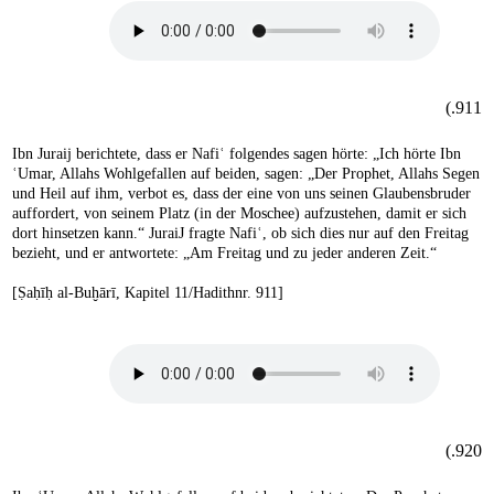
911.)
Ibn Juraij berichtete, dass er Nafiʿ folgendes sagen hörte: „Ich hörte Ibn
ʿUmar, Allahs Wohlgefallen auf beiden, sagen: „Der Prophet, Allahs Segen
und Heil auf ihm, verbot es, dass der eine von uns seinen Glaubensbruder
auffordert, von seinem Platz (in der Moschee) aufzustehen, damit er sich
dort hinsetzen kann.“ JuraiJ fragte Nafiʿ, ob sich dies nur auf den Freitag
bezieht, und er antwortete: „Am Freitag und zu jeder anderen Zeit.“
[Ṣaḥīḥ al-Buḫārī, Kapitel 11/Hadithnr. 911]
920.)