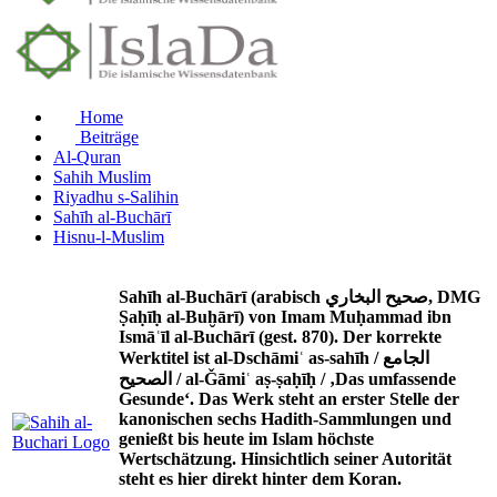
Home
Beiträge
Al-Quran
Sahih Muslim
Riyadhu s-Salihin
Sahīh al-Buchārī
Hisnu-l-Muslim
Sahīh al-Buchārī (arabisch صحيح البخاري, DMG
Ṣaḥīḥ al-Buḫārī) von Imam Muḥammad ibn
Ismāʿīl al-Buchārī (gest. 870). Der korrekte
Werktitel ist al-Dschāmiʿ as-sahīh / الجامع
الصحيح / al-Ǧāmiʿ aṣ-ṣaḥīḥ / ‚Das umfassende
Gesunde‘. Das Werk steht an erster Stelle der
kanonischen sechs Hadith-Sammlungen und
genießt bis heute im Islam höchste
Wertschätzung. Hinsichtlich seiner Autorität
steht es hier direkt hinter dem Koran.