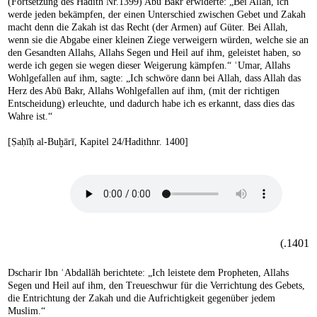
(Fortsetzung des Hadith Nr.1399) Abū Bakr erwiderte: „Bei Allah, ich
werde jeden bekämpfen, der einen Unterschied zwischen Gebet und Zakah
macht denn die Zakah ist das Recht (der Armen) auf Güter. Bei Allah,
wenn sie die Abgabe einer kleinen Ziege verweigern würden, welche sie an
den Gesandten Allahs, Allahs Segen und Heil auf ihm, geleistet haben, so
werde ich gegen sie wegen dieser Weigerung kämpfen.“ ʿUmar, Allahs
Wohlgefallen auf ihm, sagte: „Ich schwöre dann bei Allah, dass Allah das
Herz des Abū Bakr, Allahs Wohlgefallen auf ihm, (mit der richtigen
Entscheidung) erleuchte, und dadurch habe ich es erkannt, dass dies das
Wahre ist.“
[Ṣaḥīḥ al-Buḫārī, Kapitel 24/Hadithnr. 1400]
1401.)
Dscharir Ibn ʿAbdallāh berichtete: „Ich leistete dem Propheten, Allahs
Segen und Heil auf ihm, den Treueschwur für die Verrichtung des Gebets,
die Entrichtung der Zakah und die Aufrichtigkeit gegenüber jedem
Muslim.“