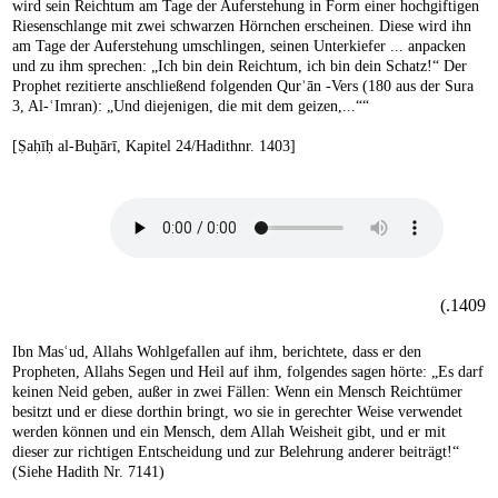
wird sein Reichtum am Tage der Auferstehung in Form einer hochgiftigen
Riesenschlange mit zwei schwarzen Hörnchen erscheinen. Diese wird ihn
am Tage der Auferstehung umschlingen, seinen Unterkiefer ... anpacken
und zu ihm sprechen: „Ich bin dein Reichtum, ich bin dein Schatz!“ Der
Prophet rezitierte anschließend folgenden Qurʾān -Vers (180 aus der Sura
3, Al-ʿImran): „Und diejenigen, die mit dem geizen,...““
[Ṣaḥīḥ al-Buḫārī, Kapitel 24/Hadithnr. 1403]
1409.)
Ibn Masʿud, Allahs Wohlgefallen auf ihm, berichtete, dass er den
Propheten, Allahs Segen und Heil auf ihm, folgendes sagen hörte: „Es darf
keinen Neid geben, außer in zwei Fällen: Wenn ein Mensch Reichtümer
besitzt und er diese dorthin bringt, wo sie in gerechter Weise verwendet
werden können und ein Mensch, dem Allah Weisheit gibt, und er mit
dieser zur richtigen Entscheidung und zur Belehrung anderer beiträgt!“
(Siehe Hadith Nr. 7141)