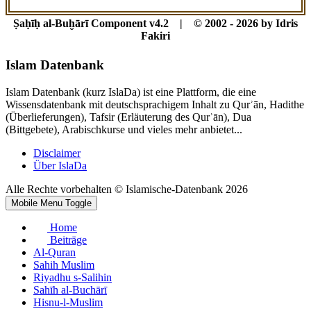
Ṣaḥīḥ al-Buḫārī Component v4.2 | © 2002 - 2026 by Idris
Fakiri
Islam Datenbank
Islam Datenbank (kurz IslaDa) ist eine Plattform, die eine
Wissensdatenbank mit deutschsprachigem Inhalt zu Qurʾān, Hadithe
(Überlieferungen), Tafsir (Erläuterung des Qurʾān), Dua
(Bittgebete), Arabischkurse und vieles mehr anbietet...
Disclaimer
Über IslaDa
Alle Rechte vorbehalten © Islamische-Datenbank 2026
Mobile Menu Toggle
Home
Beiträge
Al-Quran
Sahih Muslim
Riyadhu s-Salihin
Sahīh al-Buchārī
Hisnu-l-Muslim