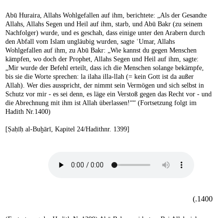
Abū Huraira, Allahs Wohlgefallen auf ihm, berichtete: „Als der Gesandte
Allahs, Allahs Segen und Heil auf ihm, starb, und Abū Bakr (zu seinem
Nachfolger) wurde, und es geschah, dass einige unter den Arabern durch
den Abfall vom Islam ungläubig wurden, sagte ʿUmar, Allahs
Wohlgefallen auf ihm, zu Abū Bakr: „Wie kannst du gegen Menschen
kämpfen, wo doch der Prophet, Allahs Segen und Heil auf ihm, sagte:
„Mir wurde der Befehl erteilt, dass ich die Menschen solange bekämpfe,
bis sie die Worte sprechen: la ilaha illa-llah (= kein Gott ist da außer
Allah). Wer dies ausspricht, der nimmt sein Vermögen und sich selbst in
Schutz vor mir - es sei denn, es läge ein Verstoß gegen das Recht vor - und
die Abrechnung mit ihm ist Allah überlassen!““ (Fortsetzung folgt im
Hadith Nr.1400)
[Ṣaḥīḥ al-Buḫārī, Kapitel 24/Hadithnr. 1399]
1400.)