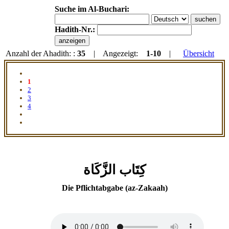
Suche im Al-Buchari:
Hadith-Nr.:
Anzahl der Ahadith: :
35
| Angezeigt:
1-10
|
Übersicht
1
2
3
4
كِتَاب الزَّكَاة
Die Pflichtabgabe (az-Zakaah)