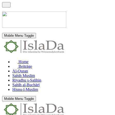
Mobile Menu Toggle
Home
Beiträge
Al-Quran
Sahih Muslim
Riyadhu s-Salihin
Sahīh al-Buchārī
Hisnu-l-Muslim
Mobile Menu Toggle