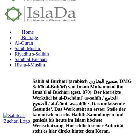
Home
Beiträge
Al-Quran
Sahih Muslim
Riyadhu s-Salihin
Sahīh al-Buchārī
Hisnu-l-Muslim
Sahīh al-Buchārī (arabisch صحيح البخاري, DMG
Ṣaḥīḥ al-Buḫārī) von Imam Muḥammad ibn
Ismāʿīl al-Buchārī (gest. 870). Der korrekte
Werktitel ist al-Dschāmiʿ as-sahīh / الجامع
الصحيح / al-Ǧāmiʿ aṣ-ṣaḥīḥ / ‚Das umfassende
Gesunde‘. Das Werk steht an erster Stelle der
kanonischen sechs Hadith-Sammlungen und
genießt bis heute im Islam höchste
Wertschätzung. Hinsichtlich seiner Autorität
steht es hier direkt hinter dem Koran.