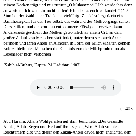
seinem Nacken trägt und mir zuruft: „O Muhammad!“ Ich werde ihm dann
antworten: „Ich kann dir nicht helfen! Ich habe es euch verkündet!“ (*Der
Sinn bei der Wahl einer Tränke ist vielfältig: Zunächst liegt darin eine
Barmherzigkeit für das Tier selbst, das während des Melkvorgangs seinen
Durst stillen, und die von ihm entnommene Flüssigkeit ersetzen kann.
Andererseits geschieht das Melken gewöhnlich an einem Ort, an dem
großer Zulauf von Menschen stattfindet, unter denen sich auch Arme
befinden und ihren Anteil an Almosen in Form der Milch erhalten können.
Zuletzt bleibt den Menschen die Kenntnis von der Milchproduktion als
Lebensader nicht verborgen)
[Ṣaḥīḥ al-Buḫārī, Kapitel 24/Hadithnr. 1402]
1403.)
Abū Huraira, Allahs Wohlgefallen auf ihm, berichtete: „Der Gesandte
Allahs, Allahs Segen und Heil auf ihm, sagte: „Wem Allah von den
Reichtümern gibt und dieser den Zakah-Anteil davon nicht entrichtet, dem