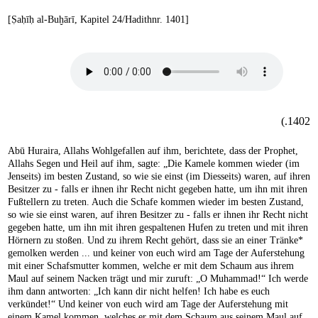
[Ṣaḥīḥ al-Buḫārī, Kapitel 24/Hadithnr. 1401]
1402.)
Abū Huraira, Allahs Wohlgefallen auf ihm, berichtete, dass der Prophet,
Allahs Segen und Heil auf ihm, sagte: „Die Kamele kommen wieder (im
Jenseits) im besten Zustand, so wie sie einst (im Diesseits) waren, auf ihren
Besitzer zu - falls er ihnen ihr Recht nicht gegeben hatte, um ihn mit ihren
Fußtellern zu treten. Auch die Schafe kommen wieder im besten Zustand,
so wie sie einst waren, auf ihren Besitzer zu - falls er ihnen ihr Recht nicht
gegeben hatte, um ihn mit ihren gespaltenen Hufen zu treten und mit ihren
Hörnern zu stoßen. Und zu ihrem Recht gehört, dass sie an einer Tränke*
gemolken werden ... und keiner von euch wird am Tage der Auferstehung
mit einer Schafsmutter kommen, welche er mit dem Schaum aus ihrem
Maul auf seinem Nacken trägt und mir zuruft: „O Muhammad!“ Ich werde
ihm dann antworten: „Ich kann dir nicht helfen! Ich habe es euch
verkündet!“ Und keiner von euch wird am Tage der Auferstehung mit
einem Kamel kommen, welches er mit dem Schaum aus seinem Maul auf