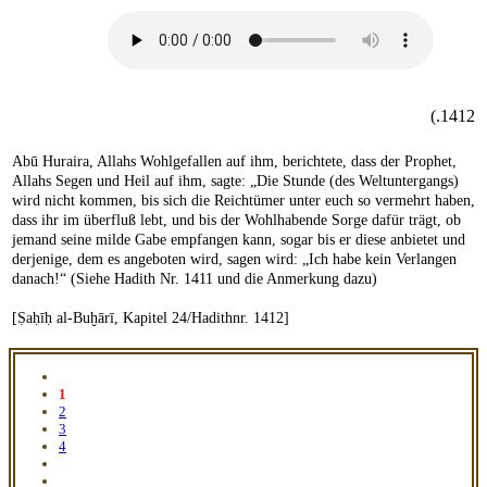
1412.)
Abū Huraira, Allahs Wohlgefallen auf ihm, berichtete, dass der Prophet,
Allahs Segen und Heil auf ihm, sagte: „Die Stunde (des Weltuntergangs)
wird nicht kommen, bis sich die Reichtümer unter euch so vermehrt haben,
dass ihr im überfluß lebt, und bis der Wohlhabende Sorge dafür trägt, ob
jemand seine milde Gabe empfangen kann, sogar bis er diese anbietet und
derjenige, dem es angeboten wird, sagen wird: „Ich habe kein Verlangen
danach!“ (Siehe Hadith Nr. 1411 und die Anmerkung dazu)
[Ṣaḥīḥ al-Buḫārī, Kapitel 24/Hadithnr. 1412]
1
2
3
4