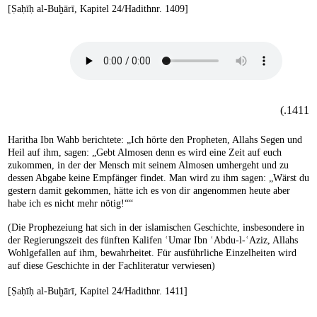
[Ṣaḥīḥ al-Buḫārī, Kapitel 24/Hadithnr. 1409]
1411.)
Haritha Ibn Wahb berichtete: „Ich hörte den Propheten, Allahs Segen und
Heil auf ihm, sagen: „Gebt Almosen denn es wird eine Zeit auf euch
zukommen, in der der Mensch mit seinem Almosen umhergeht und zu
dessen Abgabe keine Empfänger findet. Man wird zu ihm sagen: „Wärst du
gestern damit gekommen, hätte ich es von dir angenommen heute aber
habe ich es nicht mehr nötig!““
(Die Prophezeiung hat sich in der islamischen Geschichte, insbesondere in
der Regierungszeit des fünften Kalifen ʿUmar Ibn ʿAbdu-l-ʿAziz, Allahs
Wohlgefallen auf ihm, bewahrheitet. Für ausführliche Einzelheiten wird
auf diese Geschichte in der Fachliteratur verwiesen)
[Ṣaḥīḥ al-Buḫārī, Kapitel 24/Hadithnr. 1411]