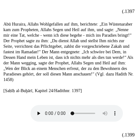
1397.)
Abū Huraira, Allahs Wohlgefallen auf ihm, berichtete: „Ein Wüstenaraber
kam zum Propheten, Allahs Segen und Heil auf ihm, und sagte: „Nenne
mir eine Tat, welche - wenn ich diese begehe - mich ins Paradies bringt!“
Der Prophet sagte zu ihm: „Du dienst Allah und stellst Ihm nichts zur
Seite, verrichtest das Pflichtgebet, zahlst die vorgeschriebene Zakah und
fastest im Ramadan!“ Der Mann entgegnete: „Ich schwöre bei Dem, in
Dessen Hand mein Leben ist, dass ich nichts mehr als dies tun werde!“ Als
der Mann wegging, sagte der Prophet, Allahs Segen und Heil auf ihm:
„Wen der Blick an einem Menschen erfreut, der zu den Bewohnern des
Paradieses gehört, der soll diesen Mann anschauen!“ (Vgl. dazu Hadith Nr.
1458)
[Ṣaḥīḥ al-Buḫārī, Kapitel 24/Hadithnr. 1397]
1399.)