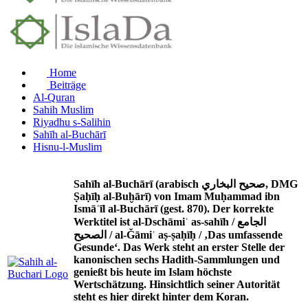
Home
Beiträge
Al-Quran
Sahih Muslim
Riyadhu s-Salihin
Sahīh al-Buchārī
Hisnu-l-Muslim
Sahīh al-Buchārī (arabisch صحيح البخاري, DMG
Ṣaḥīḥ al-Buḫārī) von Imam Muḥammad ibn
Ismāʿīl al-Buchārī (gest. 870). Der korrekte
Werktitel ist al-Dschāmiʿ as-sahīh / الجامع
الصحيح / al-Ǧāmiʿ aṣ-ṣaḥīḥ / ‚Das umfassende
Gesunde‘. Das Werk steht an erster Stelle der
kanonischen sechs Hadith-Sammlungen und
genießt bis heute im Islam höchste
Wertschätzung. Hinsichtlich seiner Autorität
steht es hier direkt hinter dem Koran.