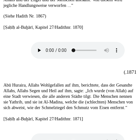
jegliche Handlungsweise verworfen ...“
(Siehe Hadith Nr. 1867)
[Ṣaḥīḥ al-Buḫārī, Kapitel 27/Hadithnr. 1870]
1871.)
Abū Huraira, Allahs Wohlgefallen auf ihm, berichtete, dass der Gesandte
Allahs, Allahs Segen und Heil auf ihm, sagte: „Ich wurde (von Allah) auf
eine Stadt verwiesen, die alle anderen Städte tilgt. Die Menschen nennen
sie Yathrib, und sie ist Al-Madina, welche die (schlechten) Menschen von
sich abweist, wie der Schmelztegel den Schmutz vom Eisen entfernt.“
[Ṣaḥīḥ al-Buḫārī, Kapitel 27/Hadithnr. 1871]