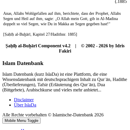
1885.)
Anas, Allahs Wohlgefallen auf ihm, berichtete, dass der Prophet, Allahs
Segen und Heil auf ihm, sagte: „O Allah mein Gott, gib in Al-Madina
doppelt so viel Segen, wie Du in Makka an Segen gegeben hast!“
[Ṣaḥīḥ al-Buḫārī, Kapitel 27/Hadithnr. 1885]
Ṣaḥīḥ al-Buḫārī Component v4.2 | © 2002 - 2026 by Idris
Fakiri
Islam Datenbank
Islam Datenbank (kurz IslaDa) ist eine Plattform, die eine
Wissensdatenbank mit deutschsprachigem Inhalt zu Qurʾān, Hadithe
(Überlieferungen), Tafsir (Erläuterung des Qurʾān), Dua
(Bittgebete), Arabischkurse und vieles mehr anbietet...
Disclaimer
Über IslaDa
Alle Rechte vorbehalten © Islamische-Datenbank 2026
Mobile Menu Toggle