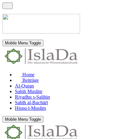
Mobile Menu Toggle
Home
Beiträge
Al-Quran
Sahih Muslim
Riyadhu s-Salihin
Sahīh al-Buchārī
Hisnu-l-Muslim
Mobile Menu Toggle