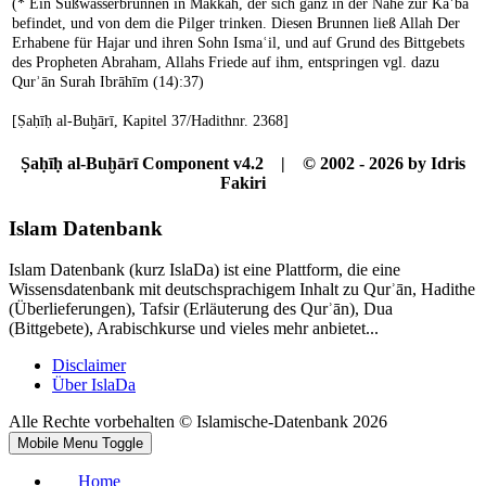
(* Ein Süßwasserbrunnen in Makkah, der sich ganz in der Nähe zur Kaʿba
befindet, und von dem die Pilger trinken. Diesen Brunnen ließ Allah Der
Erhabene für Hajar und ihren Sohn Ismaʿil, und auf Grund des Bittgebets
des Propheten Abraham, Allahs Friede auf ihm, entspringen vgl. dazu
Qurʾān Surah Ibrāhīm (14):37)
[Ṣaḥīḥ al-Buḫārī, Kapitel 37/Hadithnr. 2368]
Ṣaḥīḥ al-Buḫārī Component v4.2 | © 2002 - 2026 by Idris
Fakiri
Islam Datenbank
Islam Datenbank (kurz IslaDa) ist eine Plattform, die eine
Wissensdatenbank mit deutschsprachigem Inhalt zu Qurʾān, Hadithe
(Überlieferungen), Tafsir (Erläuterung des Qurʾān), Dua
(Bittgebete), Arabischkurse und vieles mehr anbietet...
Disclaimer
Über IslaDa
Alle Rechte vorbehalten © Islamische-Datenbank 2026
Mobile Menu Toggle
Home