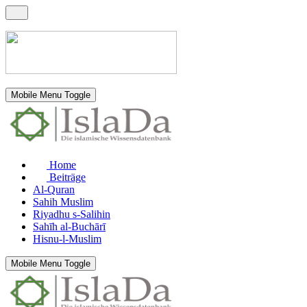
Mobile Menu Toggle
Home
Beiträge
Al-Quran
Sahih Muslim
Riyadhu s-Salihin
Sahīh al-Buchārī
Hisnu-l-Muslim
Mobile Menu Toggle