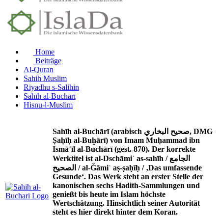
Home
Beiträge
Al-Quran
Sahih Muslim
Riyadhu s-Salihin
Sahīh al-Buchārī
Hisnu-l-Muslim
Sahīh al-Buchārī (arabisch صحيح البخاري, DMG
Ṣaḥīḥ al-Buḫārī) von Imam Muḥammad ibn
Ismāʿīl al-Buchārī (gest. 870). Der korrekte
Werktitel ist al-Dschāmiʿ as-sahīh / الجامع
الصحيح / al-Ǧāmiʿ aṣ-ṣaḥīḥ / ‚Das umfassende
Gesunde‘. Das Werk steht an erster Stelle der
kanonischen sechs Hadith-Sammlungen und
genießt bis heute im Islam höchste
Wertschätzung. Hinsichtlich seiner Autorität
steht es hier direkt hinter dem Koran.