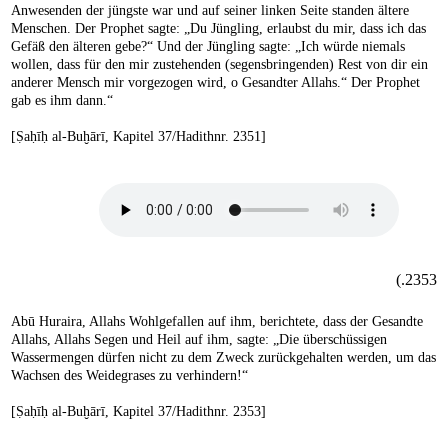
Anwesenden der jüngste war und auf seiner linken Seite standen ältere
Menschen. Der Prophet sagte: „Du Jüngling, erlaubst du mir, dass ich das
Gefäß den älteren gebe?“ Und der Jüngling sagte: „Ich würde niemals
wollen, dass für den mir zustehenden (segensbringenden) Rest von dir ein
anderer Mensch mir vorgezogen wird, o Gesandter Allahs.“ Der Prophet
gab es ihm dann.“
[Ṣaḥīḥ al-Buḫārī, Kapitel 37/Hadithnr. 2351]
2353.)
Abū Huraira, Allahs Wohlgefallen auf ihm, berichtete, dass der Gesandte
Allahs, Allahs Segen und Heil auf ihm, sagte: „Die überschüssigen
Wassermengen dürfen nicht zu dem Zweck zurückgehalten werden, um das
Wachsen des Weidegrases zu verhindern!“
[Ṣaḥīḥ al-Buḫārī, Kapitel 37/Hadithnr. 2353]