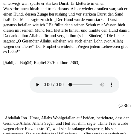
unterwegs war, spürte er starken Durst. Er kletterte in einen
Wasserbrunnen hinab und trank daraus. Als er wieder draußen war, sah er
einen Hund, dessen Zunge heraushing und vor starkem Durst den Sand
fraß. Der Mann sagte zu sich: „Der Hund wurde vom starken Durst
genauso befallen wie ich.“ Er füllte dann seinen Schuh mit Wasser, hielt
diesen mit seinem Mund fest, kletterte hinauf und tränkte den Hund damit.
Da dankte ihm Allah dafür und vergab ihm (seine Sünden).“ Die Leute
sagten: „O Gesandter Allahs, erhalten wir auch einen Lohn (von Allah)
wegen der Tiere?“ Der Prophet erwiderte: „Wegen jedem Lebewesen gibt
es Lohn!“
[Ṣaḥīḥ al-Buḫārī, Kapitel 37/Hadithnr. 2363]
2365.)
ʿAbdallāh Ibn ʿUmar, Allahs Wohlgefallen auf beiden, berichtete, dass der
Gesandte Allahs, Allahs Segen und Heil auf ihm, sagte: „Eine Frau wurde
wegen einer Katze bestraft*, weil sie sie solange einsperrte, bis sie