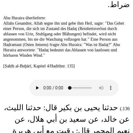
ضراط.
Abu Huraira überlieferte:
Allahs Gesandter, Allah segne ihn und gebe ihm Heil, sagte: "Das Gebet
einer Person, die sich im Zustand des Ḥadaṯ (Reinheitsverlust durch
ablassen von Urin, Stuhlgang oder Blähungen) befindet, wird nicht
angenommen, bis sie die Waschung vollzogen hat." Eine Person aus
Ḥaḍramaut (Osten Jemens) fragte Abu Huraira: "Was ist Ḥadaṯ?" Abu
Huraira antwortete: "Ḥadaṯ bedeutet das Ablassen von lautlosen und
hörbaren Winden Wind."
[Ṣaḥīḥ al-Buḫārī, Kapitel 4/Hadithnr. 135]
حدثنا يحيى بن بكير قال: حدثنا الليث،
136.)
عن خالد، عن سعيد بن أبي هلال، عن
نعيم المجمر قال: رقيت مع أبي هريرة