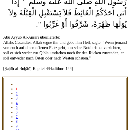
رَسُولُ اللَّهِ صلى الله عليه وسلم ‏ "‏ إِذَا
أَتَى أَحَدُكُمُ الْغَائِطَ فَلاَ يَسْتَقْبِلِ الْقِبْلَةَ وَلاَ
يُوَلِّهَا ظَهْرَهُ، شَرِّقُوا أَوْ غَرِّبُوا ‏"‏‏.‏
Abu Ayyub Al-Ansari überlieferte:
Allahs Gesandter, Allah segne ihn und gebe ihm Heil, sagte: "Wenn jemand
von euch auf einen offenen Platz geht, um seine Notdurft zu verrichten,
soll er sich weder zur Qibla umdrehen noch ihr den Rücken zuwenden; er
soll entweder nach Osten oder nach Westen schauen."
[Ṣaḥīḥ al-Buḫārī, Kapitel 4/Hadithnr. 144]
1
2
3
4
5
6
7
8
9