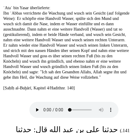
ʿAtaʾ bin Yasar überlieferte:
Ibn ʿAbbas verrichtete die Waschung und wusch sein Gesicht (auf folgende
Weise): Er schöpfte eine Handvoll Wasser, spülte sich den Mund und
wusch sich damit die Nase, indem er Wasser einfüllte und es dann
ausschnaubte. Dann nahm er eine weitere Handvoll (Wasser) und tat so
(gestikulierend), indem er beide Hände verband, und wusch sein Gesicht,
nahm eine weitere Handvoll Wasser und wusch seinen rechten Unterarm.
Er nahm wieder eine Handvoll Wasser und wusch seinen linken Unterarm,
und strich mit den nassen Händen über seinen Kopf und nahm eine weitere
Handvoll Wasser und goss es über seinen rechten Fuß (bis zu den
Knöcheln) und wusch ihn gründlich, und ebenso nahm er eine weitere
Handvoll Wasser und wusch gründlich seinen linken Fuß (bis zu den
Knöcheln) und sagte: "Ich sah den Gesandten Allahs, Allah segne ihn und
gebe ihm Heil, die Waschung auf diese Weise vollziehen."
[Ṣaḥīḥ al-Buḫārī, Kapitel 4/Hadithnr. 140]
حدثنا علي بن عبد الله قال: حدثنا
141.)