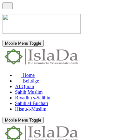
Mobile Menu Toggle
Home
Beiträge
Al-Quran
Sahih Muslim
Riyadhu s-Salihin
Sahīh al-Buchārī
Hisnu-l-Muslim
Mobile Menu Toggle