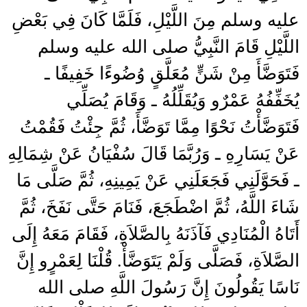
عليه وسلم مِنَ اللَّيْلِ، فَلَمَّا كَانَ فِي بَعْضِ
اللَّيْلِ قَامَ النَّبِيُّ صلى الله عليه وسلم
فَتَوَضَّأَ مِنْ شَنٍّ مُعَلَّقٍ وُضُوءًا خَفِيفًا ـ
يُخَفِّفُهُ عَمْرٌو وَيُقَلِّلُهُ ـ وَقَامَ يُصَلِّي
فَتَوَضَّأْتُ نَحْوًا مِمَّا تَوَضَّأَ، ثُمَّ جِئْتُ فَقُمْتُ
عَنْ يَسَارِهِ ـ وَرُبَّمَا قَالَ سُفْيَانُ عَنْ شِمَالِهِ
ـ فَحَوَّلَنِي فَجَعَلَنِي عَنْ يَمِينِهِ، ثُمَّ صَلَّى مَا
شَاءَ اللَّهُ، ثُمَّ اضْطَجَعَ، فَنَامَ حَتَّى نَفَخَ، ثُمَّ
أَتَاهُ الْمُنَادِي فَآذَنَهُ بِالصَّلاَةِ، فَقَامَ مَعَهُ إِلَى
الصَّلاَةِ، فَصَلَّى وَلَمْ يَتَوَضَّأْ‏.‏ قُلْنَا لِعَمْرٍو إِنَّ
نَاسًا يَقُولُونَ إِنَّ رَسُولَ اللَّهِ صلى الله