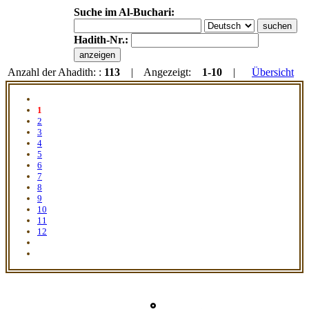
Suche im Al-Buchari:
Hadith-Nr.:
Anzahl der Ahadith: :
113
| Angezeigt:
1-10
|
Übersicht
1
2
3
4
5
6
7
8
9
10
11
12