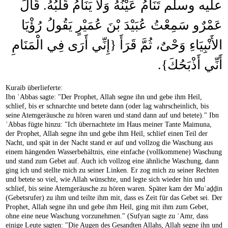
عليه وسلم تَنَامُ عَيْنُهُ وَلاَ يَنَامُ قَلْبُهُ‏.‏ قَالَ
عَمْرٌو سَمِعْتُ عُبَيْدَ بْنَ عُمَيْرٍ يَقُولُ رُؤْيَا
الأَنْبِيَاءِ وَحْىٌ، ثُمَّ قَرَأَ ‏{‏إِنِّي أَرَى فِي الْمَنَامِ
أَنِّي أَذْبَحُكَ‏}‏‏.‏
Kuraib überlieferte:
Ibn ʿAbbas sagte: "Der Prophet, Allah segne ihn und gebe ihm Heil,
schlief, bis er schnarchte und betete dann (oder lag wahrscheinlich, bis
seine Atemgeräusche zu hören waren und stand dann auf und betete)." Ibn
ʿAbbas fügte hinzu: "Ich übernachtete im Haus meiner Tante Maimuna,
der Prophet, Allah segne ihn und gebe ihm Heil, schlief einen Teil der
Nacht, und spät in der Nacht stand er auf und vollzog die Waschung aus
einem hängenden Wasserbehältnis, eine einfache (vollkommene) Waschung
und stand zum Gebet auf. Auch ich vollzog eine ähnliche Waschung, dann
ging ich und stellte mich zu seiner Linken. Er zog mich zu seiner Rechten
und betete so viel, wie Allah wünschte, und legte sich wieder hin und
schlief, bis seine Atemgeräusche zu hören waren. Später kam der Muʾaḏḏin
(Gebetsrufer) zu ihm und teilte ihm mit, dass es Zeit für das Gebet sei. Der
Prophet, Allah segne ihn und gebe ihm Heil, ging mit ihm zum Gebet,
ohne eine neue Waschung vorzunehmen." (Sufyan sagte zu ʿAmr, dass
einige Leute sagten: "Die Augen des Gesandten Allahs, Allah segne ihn und