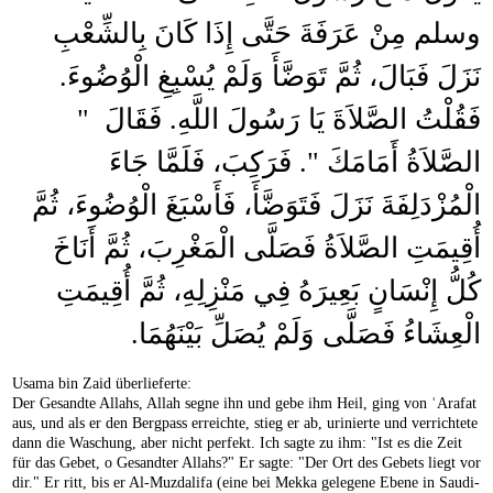
وسلم مِنْ عَرَفَةَ حَتَّى إِذَا كَانَ بِالشِّعْبِ
نَزَلَ فَبَالَ، ثُمَّ تَوَضَّأَ وَلَمْ يُسْبِغِ الْوُضُوءَ‏.‏
فَقُلْتُ الصَّلاَةَ يَا رَسُولَ اللَّهِ‏.‏ فَقَالَ ‏ "‏
الصَّلاَةُ أَمَامَكَ ‏"‏‏.‏ فَرَكِبَ، فَلَمَّا جَاءَ
الْمُزْدَلِفَةَ نَزَلَ فَتَوَضَّأَ، فَأَسْبَغَ الْوُضُوءَ، ثُمَّ
أُقِيمَتِ الصَّلاَةُ فَصَلَّى الْمَغْرِبَ، ثُمَّ أَنَاخَ
كُلُّ إِنْسَانٍ بَعِيرَهُ فِي مَنْزِلِهِ، ثُمَّ أُقِيمَتِ
الْعِشَاءُ فَصَلَّى وَلَمْ يُصَلِّ بَيْنَهُمَا‏.‏
Usama bin Zaid überlieferte:
Der Gesandte Allahs, Allah segne ihn und gebe ihm Heil, ging von ʿArafat
aus, und als er den Bergpass erreichte, stieg er ab, urinierte und verrichtete
dann die Waschung, aber nicht perfekt. Ich sagte zu ihm: "Ist es die Zeit
für das Gebet, o Gesandter Allahs?" Er sagte: "Der Ort des Gebets liegt vor
dir." Er ritt, bis er Al-Muzdalifa (eine bei Mekka gelegene Ebene in Saudi-