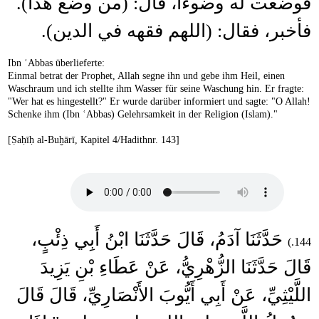
فوضعت له وضوءا، قال: (من وضع هذا).
فأخبر، فقال: (اللهم فقهه في الدين).
Ibn ʿAbbas überlieferte:
Einmal betrat der Prophet, Allah segne ihn und gebe ihm Heil, einen
Waschraum und ich stellte ihm Wasser für seine Waschung hin. Er fragte:
"Wer hat es hingestellt?" Er wurde darüber informiert und sagte: "O Allah!
Schenke ihm (Ibn ʿAbbas) Gelehrsamkeit in der Religion (Islam)."
[Ṣaḥīḥ al-Buḫārī, Kapitel 4/Hadithnr. 143]
حَدَّثَنَا آدَمُ، قَالَ حَدَّثَنَا ابْنُ أَبِي ذِئْبٍ،
144.)
قَالَ حَدَّثَنَا الزُّهْرِيُّ، عَنْ عَطَاءِ بْنِ يَزِيدَ
اللَّيْثِيِّ، عَنْ أَبِي أَيُّوبَ الأَنْصَارِيِّ، قَالَ قَالَ