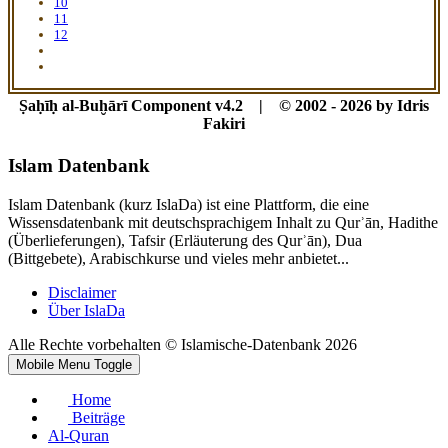
10
11
12
Ṣaḥīḥ al-Buḫārī Component v4.2 | © 2002 - 2026 by Idris
Fakiri
Islam Datenbank
Islam Datenbank (kurz IslaDa) ist eine Plattform, die eine
Wissensdatenbank mit deutschsprachigem Inhalt zu Qurʾān, Hadithe
(Überlieferungen), Tafsir (Erläuterung des Qurʾān), Dua
(Bittgebete), Arabischkurse und vieles mehr anbietet...
Disclaimer
Über IslaDa
Alle Rechte vorbehalten © Islamische-Datenbank 2026
Mobile Menu Toggle
Home
Beiträge
Al-Quran