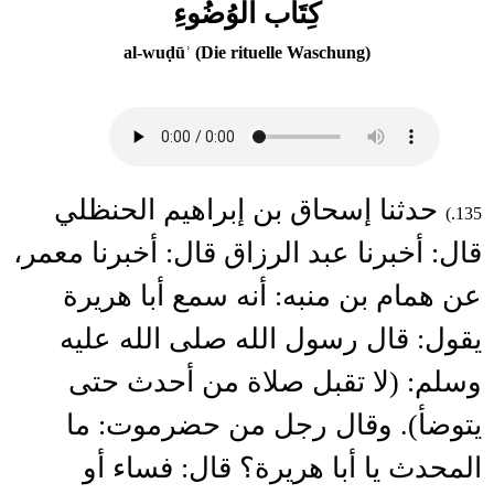
كِتَاب الْوُضُوءِ
al-wuḍūʾ (Die rituelle Waschung)
حدثنا إسحاق بن إبراهيم الحنظلي
135.)
قال: أخبرنا عبد الرزاق قال: أخبرنا معمر،
عن همام بن منبه: أنه سمع أبا هريرة
يقول: قال رسول الله صلى الله عليه
وسلم: (لا تقبل صلاة من أحدث حتى
يتوضأ). وقال رجل من حضرموت: ما
المحدث يا أبا هريرة؟ قال: فساء أو