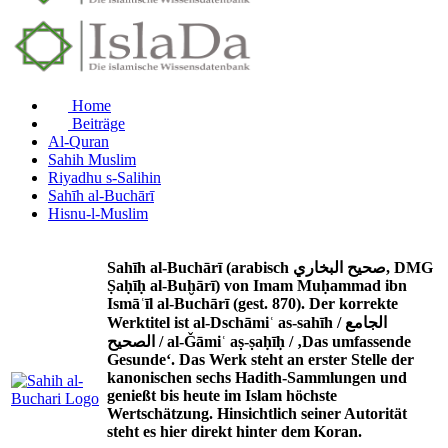
Home
Beiträge
Al-Quran
Sahih Muslim
Riyadhu s-Salihin
Sahīh al-Buchārī
Hisnu-l-Muslim
Sahīh al-Buchārī (arabisch صحيح البخاري, DMG
Ṣaḥīḥ al-Buḫārī) von Imam Muḥammad ibn
Ismāʿīl al-Buchārī (gest. 870). Der korrekte
Werktitel ist al-Dschāmiʿ as-sahīh / الجامع
الصحيح / al-Ǧāmiʿ aṣ-ṣaḥīḥ / ‚Das umfassende
Gesunde‘. Das Werk steht an erster Stelle der
kanonischen sechs Hadith-Sammlungen und
genießt bis heute im Islam höchste
Wertschätzung. Hinsichtlich seiner Autorität
steht es hier direkt hinter dem Koran.