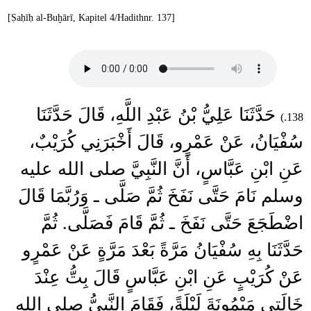
[Ṣaḥīḥ al-Buḫārī, Kapitel 4/Hadithnr. 137]
حَدَّثَنَا عَلِيُّ بْنُ عَبْدِ اللَّهِ، قَالَ حَدَّثَنَا
138.)
سُفْيَانُ، عَنْ عَمْرٍو، قَالَ أَخْبَرَنِي كُرَيْبٌ،
عَنِ ابْنِ عَبَّاسٍ، أَنَّ النَّبِيَّ صلى الله عليه
وسلم نَامَ حَتَّى نَفَخَ ثُمَّ صَلَّى ـ وَرُبَّمَا قَالَ
اضْطَجَعَ حَتَّى نَفَخَ ـ ثُمَّ قَامَ فَصَلَّى‏.‏ ثُمَّ
حَدَّثَنَا بِهِ سُفْيَانُ مَرَّةً بَعْدَ مَرَّةٍ عَنْ عَمْرٍو
عَنْ كُرَيْبٍ عَنِ ابْنِ عَبَّاسٍ قَالَ بِتُّ عِنْدَ
خَالَتِي مَيْمُونَةَ لَيْلَةً، فَقَامَ النَّبِيُّ صلى الله