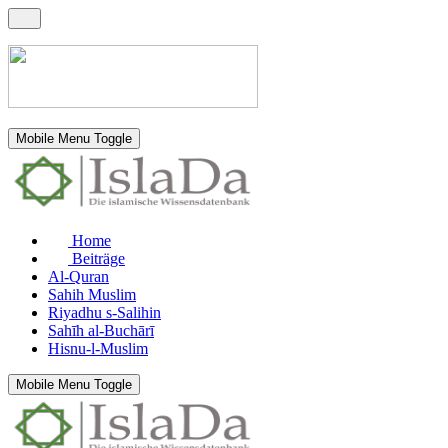
Mobile Menu Toggle
Home
Beiträge
Al-Quran
Sahih Muslim
Riyadhu s-Salihin
Sahīh al-Buchārī
Hisnu-l-Muslim
Mobile Menu Toggle