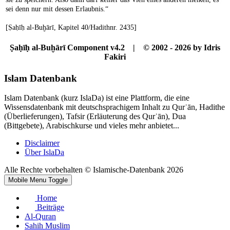
sei denn nur mit dessen Erlaubnis.“
[Ṣaḥīḥ al-Buḫārī, Kapitel 40/Hadithnr. 2435]
Ṣaḥīḥ al-Buḫārī Component v4.2 | © 2002 - 2026 by Idris
Fakiri
Islam Datenbank
Islam Datenbank (kurz IslaDa) ist eine Plattform, die eine
Wissensdatenbank mit deutschsprachigem Inhalt zu Qurʾān, Hadithe
(Überlieferungen), Tafsir (Erläuterung des Qurʾān), Dua
(Bittgebete), Arabischkurse und vieles mehr anbietet...
Disclaimer
Über IslaDa
Alle Rechte vorbehalten © Islamische-Datenbank 2026
Mobile Menu Toggle
Home
Beiträge
Al-Quran
Sahih Muslim