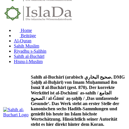
Home
Beiträge
Al-Quran
Sahih Muslim
Riyadhu s-Salihin
Sahīh al-Buchārī
Hisnu-l-Muslim
Sahīh al-Buchārī (arabisch صحيح البخاري, DMG
Ṣaḥīḥ al-Buḫārī) von Imam Muḥammad ibn
Ismāʿīl al-Buchārī (gest. 870). Der korrekte
Werktitel ist al-Dschāmiʿ as-sahīh / الجامع
الصحيح / al-Ǧāmiʿ aṣ-ṣaḥīḥ / ‚Das umfassende
Gesunde‘. Das Werk steht an erster Stelle der
kanonischen sechs Hadith-Sammlungen und
genießt bis heute im Islam höchste
Wertschätzung. Hinsichtlich seiner Autorität
steht es hier direkt hinter dem Koran.