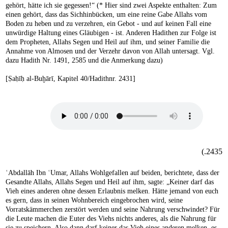
gehört, hätte ich sie gegessen!“ (* Hier sind zwei Aspekte enthalten: Zum
einen gehört, dass das Sichhinbücken, um eine reine Gabe Allahs vom
Boden zu heben und zu verzehren, ein Gebot - und auf keinen Fall eine
unwürdige Haltung eines Gläubigen - ist. Anderen Hadithen zur Folge ist
dem Propheten, Allahs Segen und Heil auf ihm, und seiner Familie die
Annahme von Almosen und der Verzehr davon von Allah untersagt. Vgl.
dazu Hadith Nr. 1491, 2585 und die Anmerkung dazu)
[Ṣaḥīḥ al-Buḫārī, Kapitel 40/Hadithnr. 2431]
2435.)
ʿAbdallāh Ibn ʿUmar, Allahs Wohlgefallen auf beiden, berichtete, dass der
Gesandte Allahs, Allahs Segen und Heil auf ihm, sagte: „Keiner darf das
Vieh eines anderen ohne dessen Erlaubnis melken. Hätte jemand von euch
es gern, dass in seinen Wohnbereich eingebrochen wird, seine
Vorratskämmerchen zerstört werden und seine Nahrung verschwindet? Für
die Leute machen die Euter des Viehs nichts anderes, als die Nahrung für
sie zu speichern. Also dann darf keiner das Vieh eines anderen melken, es