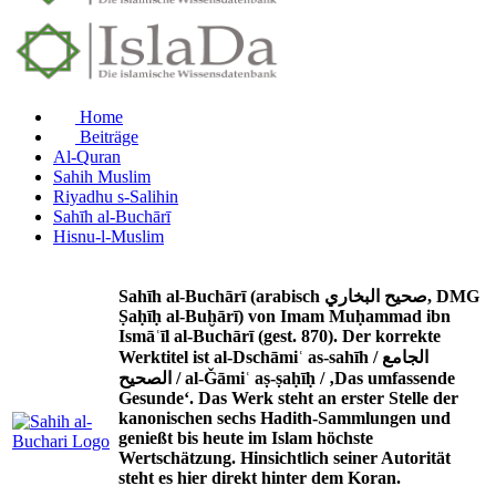
Home
Beiträge
Al-Quran
Sahih Muslim
Riyadhu s-Salihin
Sahīh al-Buchārī
Hisnu-l-Muslim
Sahīh al-Buchārī (arabisch صحيح البخاري, DMG
Ṣaḥīḥ al-Buḫārī) von Imam Muḥammad ibn
Ismāʿīl al-Buchārī (gest. 870). Der korrekte
Werktitel ist al-Dschāmiʿ as-sahīh / الجامع
الصحيح / al-Ǧāmiʿ aṣ-ṣaḥīḥ / ‚Das umfassende
Gesunde‘. Das Werk steht an erster Stelle der
kanonischen sechs Hadith-Sammlungen und
genießt bis heute im Islam höchste
Wertschätzung. Hinsichtlich seiner Autorität
steht es hier direkt hinter dem Koran.