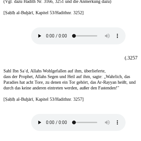
(Vgl. dazu Hadith Nr. 3166, 3251 und die Anmerkung dazu)
[Ṣaḥīḥ al-Buḫārī, Kapitel 53/Hadithnr. 3252]
3257.)
Sahl Ibn Saʿd, Allahs Wohlgefallen auf ihm, überlieferte,
dass der Prophet, Allahs Segen und Heil auf ihm, sagte: „Wahrlich, das
Paradies hat acht Tore, zu denen ein Tor gehört, das Ar-Rayyan heißt, und
durch das keine anderen eintreten werden, außer den Fastenden!"
[Ṣaḥīḥ al-Buḫārī, Kapitel 53/Hadithnr. 3257]