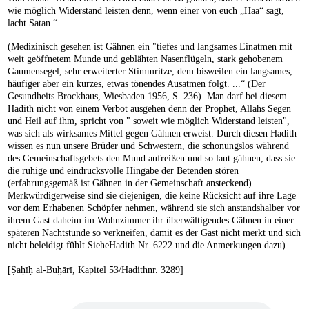
wie möglich Widerstand leisten denn, wenn einer von euch „Haa“ sagt,
lacht Satan.“
(Medizinisch gesehen ist Gähnen ein "tiefes und langsames Einatmen mit
weit geöffnetem Munde und geblähten Nasenflügeln, stark gehobenem
Gaumensegel, sehr erweiterter Stimmritze, dem bisweilen ein langsames,
häufiger aber ein kurzes, etwas tönendes Ausatmen folgt. ...“ (Der
Gesundheits Brockhaus, Wiesbaden 1956, S. 236). Man darf bei diesem
Hadith nicht von einem Verbot ausgehen denn der Prophet, Allahs Segen
und Heil auf ihm, spricht von " soweit wie möglich Widerstand leisten",
was sich als wirksames Mittel gegen Gähnen erweist. Durch diesen Hadith
wissen es nun unsere Brüder und Schwestern, die schonungslos während
des Gemeinschaftsgebets den Mund aufreißen und so laut gähnen, dass sie
die ruhige und eindrucksvolle Hingabe der Betenden stören
(erfahrungsgemäß ist Gähnen in der Gemeinschaft ansteckend).
Merkwürdigerweise sind sie diejenigen, die keine Rücksicht auf ihre Lage
vor dem Erhabenen Schöpfer nehmen, während sie sich anstandshalber vor
ihrem Gast daheim im Wohnzimmer ihr überwältigendes Gähnen in einer
späteren Nachtstunde so verkneifen, damit es der Gast nicht merkt und sich
nicht beleidigt fühlt SieheHadith Nr. 6222 und die Anmerkungen dazu)
[Ṣaḥīḥ al-Buḫārī, Kapitel 53/Hadithnr. 3289]