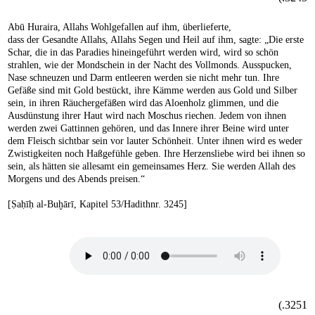
Abū Huraira, Allahs Wohlgefallen auf ihm, überlieferte,
dass der Gesandte Allahs, Allahs Segen und Heil auf ihm, sagte: „Die erste
Schar, die in das Paradies hineingeführt werden wird, wird so schön
strahlen, wie der Mondschein in der Nacht des Vollmonds. Ausspucken,
Nase schneuzen und Darm entleeren werden sie nicht mehr tun. Ihre
Gefäße sind mit Gold bestückt, ihre Kämme werden aus Gold und Silber
sein, in ihren Räuchergefäßen wird das Aloenholz glimmen, und die
Ausdünstung ihrer Haut wird nach Moschus riechen. Jedem von ihnen
werden zwei Gattinnen gehören, und das Innere ihrer Beine wird unter
dem Fleisch sichtbar sein vor lauter Schönheit. Unter ihnen wird es weder
Zwistigkeiten noch Haßgefühle geben. Ihre Herzensliebe wird bei ihnen so
sein, als hätten sie allesamt ein gemeinsames Herz. Sie werden Allah des
Morgens und des Abends preisen.“
[Ṣaḥīḥ al-Buḫārī, Kapitel 53/Hadithnr. 3245]
3251.)