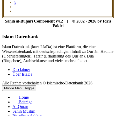
3
Ṣaḥīḥ al-Buḫārī Component v4.2 | © 2002 - 2026 by Idris
Fakiri
Islam Datenbank
Islam Datenbank (kurz IslaDa) ist eine Plattform, die eine
Wissensdatenbank mit deutschsprachigem Inhalt zu Qurʾān, Hadithe
(Überlieferungen), Tafsir (Erläuterung des Qurʾān), Dua
(Bittgebete), Arabischkurse und vieles mehr anbietet...
Disclaimer
Über IslaDa
Alle Rechte vorbehalten © Islamische-Datenbank 2026
Mobile Menu Toggle
Home
Beiträge
Al-Quran
Sahih Muslim
Riyadhu s-Salihin