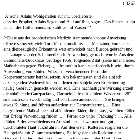
3263.)
ʿAʾischa, Allahs Wohlgefallen auf ihr, überlieferte,
dass der Prophet, Allahs Segen und Heil auf ihm, sagte: „Das Fieber ist ein
Hauch des Höllenfeuers, so kühlt es mit Wasser.“*
(*Diese aus der prophetischen Medizin stammende knappe Anweisung
öffnete seinerzeit viele Tore für die muslimischen Mediziner, von denen
eine diesbezügliche Erkenntnis weit entwickelt nach Europa gebracht und
heutzutage von der Schulmedizin in Anwendung gebracht wurde. Aus dem
Gesundheits-Brockhaus (Auflage 1956) folgendes Zitat (siehe unter Fieber,
Maßnahmen gegen Fieber): „... Immerhin kann es erforderlich sein, durch
Anwendung von kühlem Wasser in verschiedener Form die
Körpertemperatur herabzusetzen. Am bekanntesten sind die einfach
anzulegenden Wadenwickel, von denen zur subjektiven Erleichterung
häufig Gebrauch gemacht werden soll. Eine nachhaltigere Wirkung erzielt
die abkühlende Ganzpackung. Darmeinläufe mit kühlem Wasser von 28°
sind auch sehr zweckmäßig und von Laien anwendbar. ... Sie bringen
etwas Kühlung und führen außerdem zur Darmentleerung. ... Eine
eingreifende Maßnahme sind abkühlende Bäder, die in ausgewählten Fällen
mit Erfolg Verwendung finden. ...“ Ferner dto unter "Packung": „... Alle
kühlen P. der verschiedensten Art sind nur auf warmer und gut
durchbluteter Haut auszuführen. Auf den ersten Kältereiz reagieren die
Hautgefäße mit Zusammenziehung. Es folgt dann als Reaktion eine
stärkere Hautdurchblutung und erneute Erwärmung der Haut, dann