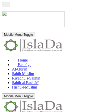
Mobile Menu Toggle
Home
Beiträge
Al-Quran
Sahih Muslim
Riyadhu s-Salihin
Sahīh al-Buchārī
Hisnu-l-Muslim
Mobile Menu Toggle