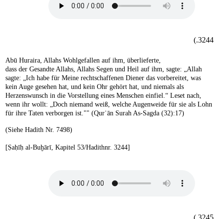
3244.)
Abū Huraira, Allahs Wohlgefallen auf ihm, überlieferte,
dass der Gesandte Allahs, Allahs Segen und Heil auf ihm, sagte: „Allah
sagte: „Ich habe für Meine rechtschaffenen Diener das vorbereitet, was
kein Auge gesehen hat, und kein Ohr gehört hat, und niemals als
Herzenswunsch in die Vorstellung eines Menschen einfiel.“ Leset nach,
wenn ihr wollt: „Doch niemand weiß, welche Augenweide für sie als Lohn
für ihre Taten verborgen ist."" (Qurʾān Surah As-Sagda (32):17)
(Siehe Hadith Nr. 7498)
[Ṣaḥīḥ al-Buḫārī, Kapitel 53/Hadithnr. 3244]
3245.)