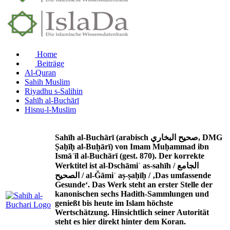
Home
Beiträge
Al-Quran
Sahih Muslim
Riyadhu s-Salihin
Sahīh al-Buchārī
Hisnu-l-Muslim
Sahīh al-Buchārī (arabisch صحيح البخاري, DMG
Ṣaḥīḥ al-Buḫārī) von Imam Muḥammad ibn
Ismāʿīl al-Buchārī (gest. 870). Der korrekte
Werktitel ist al-Dschāmiʿ as-sahīh / الجامع
الصحيح / al-Ǧāmiʿ aṣ-ṣaḥīḥ / ‚Das umfassende
Gesunde‘. Das Werk steht an erster Stelle der
kanonischen sechs Hadith-Sammlungen und
genießt bis heute im Islam höchste
Wertschätzung. Hinsichtlich seiner Autorität
steht es hier direkt hinter dem Koran.