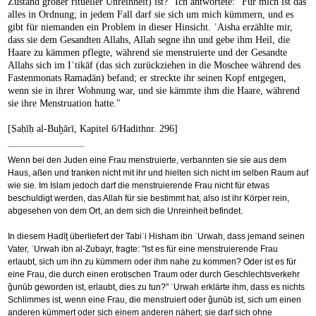
Zustand großer ritueller Unreinheit) ist?" Ich antwortete: "Für mich ist das
alles in Ordnung; in jedem Fall darf sie sich um mich kümmern, und es
gibt für niemanden ein Problem in dieser Hinsicht. ʿAisha erzählte mir,
dass sie dem Gesandten Allahs, Allah segne ihn und gebe ihm Heil, die
Haare zu kämmen pflegte, während sie menstruierte und der Gesandte
Allahs sich im Iʿtikāf (das sich zurückziehen in die Moschee während des
Fastenmonats Ramaḍān) befand; er streckte ihr seinen Kopf entgegen,
wenn sie in ihrer Wohnung war, und sie kämmte ihm die Haare, während
sie ihre Menstruation hatte."
[Ṣaḥīḥ al-Buḫārī, Kapitel 6/Hadithnr. 296]
Wenn bei den Juden eine Frau menstruierte, verbannten sie sie aus dem
Haus, aßen und tranken nicht mit ihr und hielten sich nicht im selben Raum auf
wie sie. Im Islam jedoch darf die menstruierende Frau nicht für etwas
beschuldigt werden, das Allah für sie bestimmt hat, also ist ihr Körper rein,
abgesehen von dem Ort, an dem sich die Unreinheit befindet.
In diesem Ḥadīṯ überliefert der Tabiʿi Hisham ibn ʿUrwah, dass jemand seinen
Vater, ʿUrwah ibn al-Zubayr, fragte: "Ist es für eine menstruierende Frau
erlaubt, sich um ihn zu kümmern oder ihm nahe zu kommen? Oder ist es für
eine Frau, die durch einen erotischen Traum oder durch Geschlechtsverkehr
ǧunūb geworden ist, erlaubt, dies zu tun?" ʿUrwah erklärte ihm, dass es nichts
Schlimmes ist, wenn eine Frau, die menstruiert oder ǧunūb ist, sich um einen
anderen kümmert oder sich einem anderen nähert; sie darf sich ohne