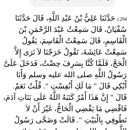
حَدَّثَنَا عَلِيُّ بْنُ عَبْدِ اللَّهِ، قَالَ حَدَّثَنَا
294.)
سُفْيَانُ، قَالَ سَمِعْتُ عَبْدَ الرَّحْمَنِ بْنَ
الْقَاسِمِ، قَالَ سَمِعْتُ الْقَاسِمَ، يَقُولُ
سَمِعْتُ عَائِشَةَ، تَقُولُ خَرَجْنَا لاَ نَرَى إِلاَّ
الْحَجَّ، فَلَمَّا كُنَّا بِسَرِفَ حِضْتُ، فَدَخَلَ عَلَىَّ
رَسُولُ اللَّهِ صلى الله عليه وسلم وَأَنَا
أَبْكِي قَالَ ‏"‏ مَا لَكِ أَنُفِسْتِ ‏"‏‏.‏ قُلْتُ نَعَمْ‏.‏
قَالَ ‏"‏ إِنَّ هَذَا أَمْرٌ كَتَبَهُ اللَّهُ عَلَى بَنَاتِ آدَمَ،
فَاقْضِي مَا يَقْضِي الْحَاجُّ، غَيْرَ أَنْ لاَ
تَطُوفِي بِالْبَيْتِ ‏"‏‏.‏ قَالَتْ وَضَحَّى رَسُولُ