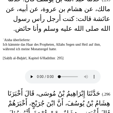
مالك، عن هشام بن عروة، عن أبيه، عن
عائشة قالت: كنت أرجل رأس رسول
الله صلى الله عليه وسلم وأنا حائض.
ʿAisha überlieferte:
Ich kämmte das Haar des Propheten, Allahs Segen und Heil auf ihm,
während ich meine Monatsregel hatte.
[Ṣaḥīḥ al-Buḫārī, Kapitel 6/Hadithnr. 295]
حَدَّثَنَا إِبْرَاهِيمُ بْنُ مُوسَى، قَالَ أَخْبَرَنَا
296.)
هِشَامُ بْنُ يُوسُفَ، أَنَّ ابْنَ جُرَيْجٍ، أَخْبَرَهُمْ