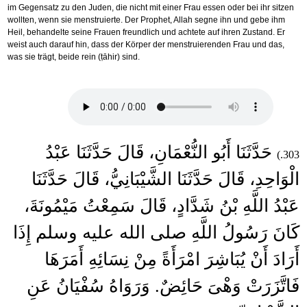
im Gegensatz zu den Juden, die nicht mit einer Frau essen oder bei ihr sitzen
wollten, wenn sie menstruierte. Der Prophet, Allah segne ihn und gebe ihm
Heil, behandelte seine Frauen freundlich und achtete auf ihren Zustand. Er
weist auch darauf hin, dass der Körper der menstruierenden Frau und das,
was sie trägt, beide rein (ṭāhir) sind.
حَدَّثَنَا أَبُو النُّعْمَانِ، قَالَ حَدَّثَنَا عَبْدُ
303.)
الْوَاحِدِ، قَالَ حَدَّثَنَا الشَّيْبَانِيُّ، قَالَ حَدَّثَنَا
عَبْدُ اللَّهِ بْنُ شَدَّادٍ، قَالَ سَمِعْتُ مَيْمُونَةَ،
كَانَ رَسُولُ اللَّهِ صلى الله عليه وسلم إِذَا
أَرَادَ أَنْ يُبَاشِرَ امْرَأَةً مِنْ نِسَائِهِ أَمَرَهَا
فَاتَّزَرَتْ وَهْىَ حَائِضٌ‏.‏ وَرَوَاهُ سُفْيَانُ عَنِ