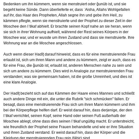
Bedenken um ihn kümmern, wenn sie menstruiert oder ǧunūb ist, und sie
begeht keine Sünde. Dann überlieferte er, dass ʿAisha, Allahs Wohlgefallen
auf ihr, das Haar des Propheten, Allah segne ihn und gebe ihm Heil, zu
kämmen pflegte, wenn sie menstruierte und der Prophet zu dieser Zeit in der
Moschee den Iʿtikaf abhielt. Er brachte seinen Kopf nahe an sie heran, wenn
sie sich in ihrer Wohnung aufhielt, während der Rest seines Körpers in der
Moschee war, und er wusste um ihren Zustand und dass sie menstruierte. Ihre
Wohnung war an die Moschee angeschlossen.
Auch wenn dieser Ḥadīṯ darauf hinweist, dass es für eine menstruierende Frau
erlaubt ist, sich um ihren Mann und andere zu kümmern, zeigt er auch, dass es
für eine Frau, die ǧunūb ist, erlaubt ist, anderen Menschen nahe zu sein und
sich um andere zu kümmern. Dies wird in Analogie zur menstruierenden Frau
verstanden; was sie gemeinsam haben, ist die große Unreinheit, und dies ist
eine klare Analogie.
Der Ḥadīṯ bezieht sich auf das Kämmen der Haare eines Mannes und schließt
auch andere Dinge mit ein, die unter die Rubrik "sich schmücken" fallen. Er
besagt, dass eine menstruierende Frau sich um ihren Mann kümmern und ihm
bei der Körperpflege helfen darf. Er weist darauf hin, dass derjenige, der den
Iʿtikaf verrichtet, seinen Kopf, seine Hand oder seinen Fuß außerhalb der
Moschee ablegt, ohne dass dies seinen Iʿtikaf ungültig macht. Er unterstreicht,
wie freundlich der Prophet seine Frauen behandelte und wie er ihre Situation
und ihren Zustand verstand. Er weist darauf hin, dass der Körper und die
Kleidung der menstruierenden Frau rein (ṭāhir) sind.