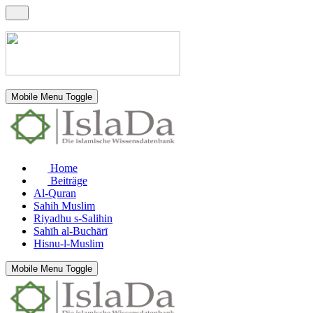
Mobile Menu Toggle
Home
Beiträge
Al-Quran
Sahih Muslim
Riyadhu s-Salihin
Sahīh al-Buchārī
Hisnu-l-Muslim
Mobile Menu Toggle