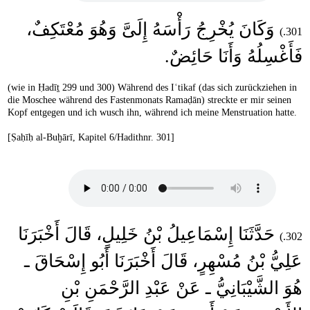
وَكَانَ يُخْرِجُ رَأْسَهُ إِلَىَّ وَهُوَ مُعْتَكِفٌ،
301.)
فَأَغْسِلُهُ وَأَنَا حَائِضٌ‏.
(wie in Ḥadīṯ 299 und 300) Während des Iʿtikaf (das sich zurückziehen in
die Moschee während des Fastenmonats Ramaḍān) streckte er mir seinen
Kopf entgegen und ich wusch ihn, während ich meine Menstruation hatte.
[Ṣaḥīḥ al-Buḫārī, Kapitel 6/Hadithnr. 301]
حَدَّثَنَا إِسْمَاعِيلُ بْنُ خَلِيلٍ، قَالَ أَخْبَرَنَا
302.)
عَلِيُّ بْنُ مُسْهِرٍ، قَالَ أَخْبَرَنَا أَبُو إِسْحَاقَ ـ
هُوَ الشَّيْبَانِيُّ ـ عَنْ عَبْدِ الرَّحْمَنِ بْنِ