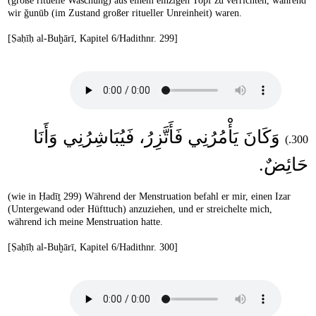
(große rituelle Waschung) aus einem einzigen Topf zu verrichten, während
wir ǧunūb (im Zustand großer ritueller Unreinheit) waren.
[Ṣaḥīḥ al-Buḫārī, Kapitel 6/Hadithnr. 299]
وَكَانَ يَأْمُرُنِي فَأَتَّزِرُ، فَيُبَاشِرُنِي وَأَنَا
300.)
حَائِضٌ‏.‏‏
(wie in Ḥadīṯ 299) Während der Menstruation befahl er mir, einen Izar
(Untergewand oder Hüfttuch) anzuziehen, und er streichelte mich,
während ich meine Menstruation hatte.
[Ṣaḥīḥ al-Buḫārī, Kapitel 6/Hadithnr. 300]