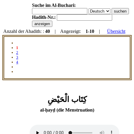
Suche im Al-Buchari:
Hadith-Nr.:
Anzahl der Ahadith: :
40
| Angezeigt:
1-10
|
Übersicht
1
2
3
4
كِتَاب الْحَيْضِ
al-ḥayḍ (die Menstruation)