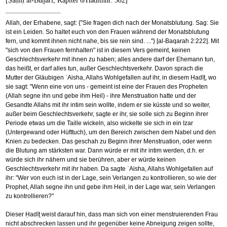
[Ṣaḥīḥ al-Buḫārī, Kapitel 6/Hadithnr. 302]
Allah, der Erhabene, sagt: {"Sie fragen dich nach der Monatsblutung. Sag: Sie
ist ein Leiden. So haltet euch von den Frauen während der Monatsblutung
fern, und kommt ihnen nicht nahe, bis sie rein sind. ..."} [al-Baqarah 2:222]. Mit
"sich von den Frauen fernhalten" ist in diesem Vers gemeint, keinen
Geschlechtsverkehr mit ihnen zu haben; alles andere darf der Ehemann tun,
das heißt, er darf alles tun, außer Geschlechtsverkehr. Davon sprach die
Mutter der Gläubigen ʿAisha, Allahs Wohlgefallen auf ihr, in diesem Ḥadīṯ, wo
sie sagt: "Wenn eine von uns - gemeint ist eine der Frauen des Propheten
(Allah segne ihn und gebe ihm Heil) - ihre Menstruation hatte und der
Gesandte Allahs mit ihr intim sein wollte, indem er sie küsste und so weiter,
außer beim Geschlechtsverkehr, sagte er ihr, sie solle sich zu Beginn ihrer
Periode etwas um die Taille wickeln, also wickelte sie sich in ein Izar
(Untergewand oder Hüfttuch), um den Bereich zwischen dem Nabel und den
Knien zu bedecken. Das geschah zu Beginn ihrer Menstruation, oder wenn
die Blutung am stärksten war. Dann würde er mit ihr intim werden, d.h. er
würde sich ihr nähern und sie berühren, aber er würde keinen
Geschlechtsverkehr mit ihr haben. Da sagte ʿAisha, Allahs Wohlgefallen auf
ihr: "Wer von euch ist in der Lage, sein Verlangen zu kontrollieren, so wie der
Prophet, Allah segne ihn und gebe ihm Heil, in der Lage war, sein Verlangen
zu kontrollieren?"
Dieser Ḥadīṯ weist darauf hin, dass man sich von einer menstruierenden Frau
nicht abschrecken lassen und ihr gegenüber keine Abneigung zeigen sollte,