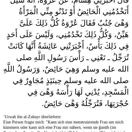
قَالَ أَخْبَرَنِي هِشَامٌ، عَنْ عُرْوَةَ، أَنَّهُ سُئِلَ
أَتَخْدُمُنِي الْحَائِضُ أَوْ تَدْنُو مِنِّي الْمَرْأَةُ
وَهْىَ جُنُبٌ فَقَالَ عُرْوَةُ كُلُّ ذَلِكَ عَلَىَّ
هَيِّنٌ، وَكُلُّ ذَلِكَ تَخْدُمُنِي، وَلَيْسَ عَلَى أَحَدٍ
فِي ذَلِكَ بَأْسٌ، أَخْبَرَتْنِي عَائِشَةُ أَنَّهَا كَانَتْ
تُرَجِّلُ ـ تَعْنِي ـ رَأْسَ رَسُولِ اللَّهِ صلى
الله عليه وسلم وَهِيَ حَائِضٌ، وَرَسُولُ اللَّهِ
صلى الله عليه وسلم حِينَئِذٍ مُجَاوِرٌ فِي
الْمَسْجِدِ، يُدْنِي لَهَا رَأْسَهُ وَهْىَ فِي
حُجْرَتِهَا، فَتُرَجِّلُهُ وَهْىَ حَائِضٌ‏.‏
ʿUrwah ibn al-Zubayr überlieferte:
Eine Person fragte mich: "Kann sich eine menstruierende Frau um mich
kümmern oder kann sich eine Frau mir nähern, wenn sie ǧunūb (im