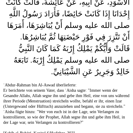
الأَسْوَدِ، عَنْ أَبِيهِ، عَنْ عَائِشَةَ، قَالَتْ كَانَتْ
إِحْدَانَا إِذَا كَانَتْ حَائِضًا، فَأَرَادَ رَسُولُ اللَّهِ
صلى الله عليه وسلم أَنْ يُبَاشِرَهَا، أَمَرَهَا
أَنْ تَتَّزِرَ فِي فَوْرِ حَيْضَتِهَا ثُمَّ يُبَاشِرُهَا‏.‏
قَالَتْ وَأَيُّكُمْ يَمْلِكُ إِرْبَهُ كَمَا كَانَ النَّبِيُّ
صلى الله عليه وسلم يَمْلِكُ إِرْبَهُ‏.‏ تَابَعَهُ
خَالِدٌ وَجَرِيرٌ عَنِ الشَّيْبَانِيِّ‏.‏
ʿAbdur-Rahman bin Al-Aswad überlieferte:
Er berichtete von seinem Vater, dass ʿAisha sagte: "Immer wenn der
Gesandte Allahs, Allah segne ihn und gebe ihm Heil, eine von uns während
ihrer Periode (Menstruation) streicheln wollte, befahl er ihr, einen Izar
(Untergewand oder Hüfttuch) anzuziehen und begann, sie zu streicheln."
ʿAisha fügte hinzu: "Wer von euch ist in der Lage, sein Verlangen zu
kontrollieren, so wie der Prophet, Allah segne ihn und gebe ihm Heil, in
der Lage war, sein Verlangen zu kontrollieren?"