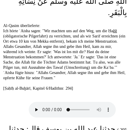
اللَّهِ صلى الله عليه وسلم عَنْ نِسَائِهِ
بِالْبَقَرِ‏.‏
Al-Qasim überlieferte:
Ich hörte ʿAisha sagen: "Wir machten uns auf den Weg, um die Ḥaǧǧ
(obligatorische Pilgerfahrt) zu verrichten, und als wir Sarif erreichten (ein
Ort etwa 10 km von Mekka entfernt), bekam ich meine Menstruation.
Allahs Gesandter, Allah segne ihn und gebe ihm Heil, kam zu mir,
während ich weinte. Er sagte: 'Was ist los mit dir? Hast du deine
Menstruation bekommen?' Ich antwortete: 'Ja.' Er sagte: 'Das ist eine
Sache, die Allah für die Töchter Adams bestimmt hat. Tu also, was alle
Pilger tun, mit Ausnahme des Tawaf (Umschreitung) um die Kaʿba.'"
ʿAisha fügte hinzu: "Allahs Gesandter, Allah segne ihn und gebe ihm Heil,
opferte Kühe für seine Frauen."
[Ṣaḥīḥ al-Buḫārī, Kapitel 6/Hadithnr. 294]
حدثنا عبد الله بن يوسف قال: حدثنا
295.)