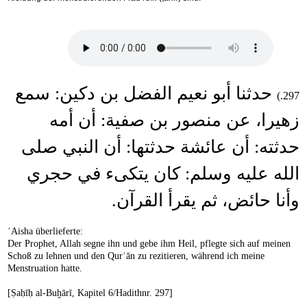
حدثنا أبو نعيم الفضل بن دكين: سمع
297.)
زهيرا، عن منصور بن صفية: أن أمه
حدثته: أن عائشة حدثتها: أن النبي صلى
الله عليه وسلم: كان يتكىء في حجري
وأنا حائض، ثم يقرأ القرآن.
ʿAisha überlieferte:
Der Prophet, Allah segne ihn und gebe ihm Heil, pflegte sich auf meinen
Schoß zu lehnen und den Qurʾān zu rezitieren, während ich meine
Menstruation hatte.
[Ṣaḥīḥ al-Buḫārī, Kapitel 6/Hadithnr. 297]