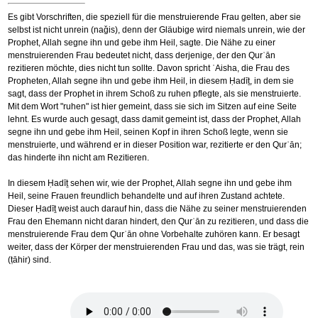
Es gibt Vorschriften, die speziell für die menstruierende Frau gelten, aber sie
selbst ist nicht unrein (naǧis), denn der Gläubige wird niemals unrein, wie der
Prophet, Allah segne ihn und gebe ihm Heil, sagte. Die Nähe zu einer
menstruierenden Frau bedeutet nicht, dass derjenige, der den Qurʾān
rezitieren möchte, dies nicht tun sollte. Davon spricht ʿAisha, die Frau des
Propheten, Allah segne ihn und gebe ihm Heil, in diesem Ḥadīṯ, in dem sie
sagt, dass der Prophet in ihrem Schoß zu ruhen pflegte, als sie menstruierte.
Mit dem Wort "ruhen" ist hier gemeint, dass sie sich im Sitzen auf eine Seite
lehnt. Es wurde auch gesagt, dass damit gemeint ist, dass der Prophet, Allah
segne ihn und gebe ihm Heil, seinen Kopf in ihren Schoß legte, wenn sie
menstruierte, und während er in dieser Position war, rezitierte er den Qurʾān;
das hinderte ihn nicht am Rezitieren.
In diesem Ḥadīṯ sehen wir, wie der Prophet, Allah segne ihn und gebe ihm
Heil, seine Frauen freundlich behandelte und auf ihren Zustand achtete.
Dieser Ḥadīṯ weist auch darauf hin, dass die Nähe zu seiner menstruierenden
Frau den Ehemann nicht daran hindert, den Qurʾān zu rezitieren, und dass die
menstruierende Frau dem Qurʾān ohne Vorbehalte zuhören kann. Er besagt
weiter, dass der Körper der menstruierenden Frau und das, was sie trägt, rein
(ṭāhir) sind.