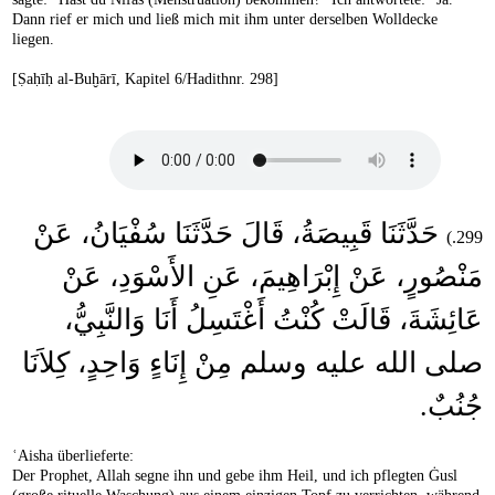
Dann rief er mich und ließ mich mit ihm unter derselben Wolldecke
liegen.
[Ṣaḥīḥ al-Buḫārī, Kapitel 6/Hadithnr. 298]
حَدَّثَنَا قَبِيصَةُ، قَالَ حَدَّثَنَا سُفْيَانُ، عَنْ
299.)
مَنْصُورٍ، عَنْ إِبْرَاهِيمَ، عَنِ الأَسْوَدِ، عَنْ
عَائِشَةَ، قَالَتْ كُنْتُ أَغْتَسِلُ أَنَا وَالنَّبِيُّ،
صلى الله عليه وسلم مِنْ إِنَاءٍ وَاحِدٍ، كِلاَنَا
جُنُبٌ‏.‏‏
ʿAisha überlieferte:
Der Prophet, Allah segne ihn und gebe ihm Heil, und ich pflegten Ġusl