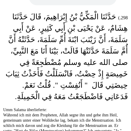
حَدَّثَنَا الْمَكِّيُّ بْنُ إِبْرَاهِيمَ، قَالَ حَدَّثَنَا
298.)
هِشَامٌ، عَنْ يَحْيَى بْنِ أَبِي كَثِيرٍ، عَنْ أَبِي
سَلَمَةَ، أَنَّ زَيْنَبَ ابْنَةَ أُمِّ سَلَمَةَ، حَدَّثَتْهُ أَنَّ
أُمَّ سَلَمَةَ حَدَّثَتْهَا قَالَتْ، بَيْنَا أَنَا مَعَ النَّبِيِّ،
صلى الله عليه وسلم مُضْطَجِعَةً فِي
خَمِيصَةٍ إِذْ حِضْتُ، فَانْسَلَلْتُ فَأَخَذْتُ ثِيَابَ
حِيضَتِي قَالَ ‏ "‏ أَنُفِسْتِ ‏"‏‏.‏ قُلْتُ نَعَمْ‏.‏
فَدَعَانِي فَاضْطَجَعْتُ مَعَهُ فِي الْخَمِيلَةِ‏.‏
Umm Salama überlieferte:
Während ich mit dem Propheten, Allah segne ihn und gebe ihm Heil,
gemeinsam unter einer Wolldecke lag, bekam ich die Menstruation. Ich
schlich mich davon und zog die Kleidung für die Menstruation an. Er
sagte: "Hast du Nifas (Menstruation) bekommen?" Ich antwortete: "Ja."