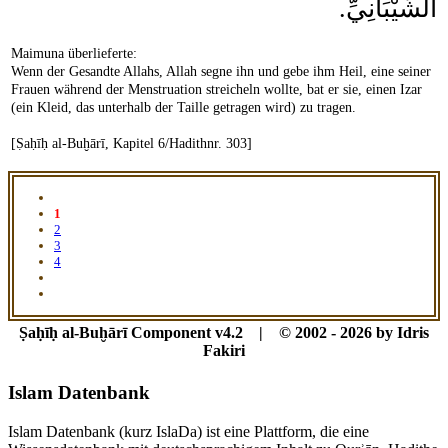
الشَّيْبَانِيِّ‏.‏
Maimuna überlieferte:
Wenn der Gesandte Allahs, Allah segne ihn und gebe ihm Heil, eine seiner
Frauen während der Menstruation streicheln wollte, bat er sie, einen Izar
(ein Kleid, das unterhalb der Taille getragen wird) zu tragen.
[Ṣaḥīḥ al-Buḫārī, Kapitel 6/Hadithnr. 303]
1
2
3
4
Ṣaḥīḥ al-Buḫārī Component v4.2 | © 2002 - 2026 by Idris
Fakiri
Islam Datenbank
Islam Datenbank (kurz IslaDa) ist eine Plattform, die eine