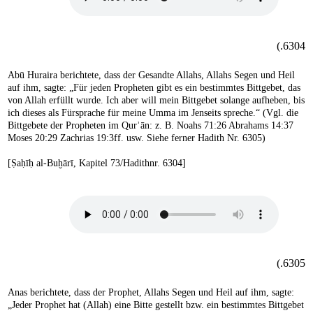
6304.)
Abū Huraira berichtete, dass der Gesandte Allahs, Allahs Segen und Heil
auf ihm, sagte: „Für jeden Propheten gibt es ein bestimmtes Bittgebet, das
von Allah erfüllt wurde. Ich aber will mein Bittgebet solange aufheben, bis
ich dieses als Fürsprache für meine Umma im Jenseits spreche.“ (Vgl. die
Bittgebete der Propheten im Qurʾān: z. B. Noahs 71:26 Abrahams 14:37
Moses 20:29 Zachrias 19:3ff. usw. Siehe ferner Hadith Nr. 6305)
[Ṣaḥīḥ al-Buḫārī, Kapitel 73/Hadithnr. 6304]
6305.)
Anas berichtete, dass der Prophet, Allahs Segen und Heil auf ihm, sagte:
„Jeder Prophet hat (Allah) eine Bitte gestellt bzw. ein bestimmtes Bittgebet