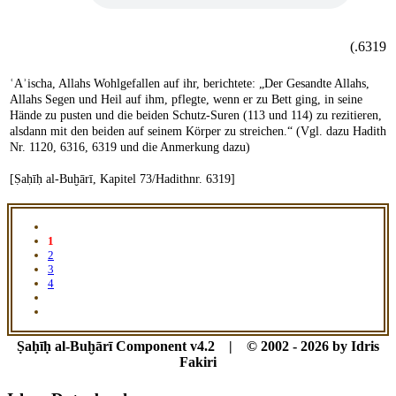
6319.)
ʿAʾischa, Allahs Wohlgefallen auf ihr, berichtete: „Der Gesandte Allahs,
Allahs Segen und Heil auf ihm, pflegte, wenn er zu Bett ging, in seine
Hände zu pusten und die beiden Schutz-Suren (113 und 114) zu rezitieren,
alsdann mit den beiden auf seinem Körper zu streichen.“ (Vgl. dazu Hadith
Nr. 1120, 6316, 6319 und die Anmerkung dazu)
[Ṣaḥīḥ al-Buḫārī, Kapitel 73/Hadithnr. 6319]
1
2
3
4
Ṣaḥīḥ al-Buḫārī Component v4.2 | © 2002 - 2026 by Idris
Fakiri