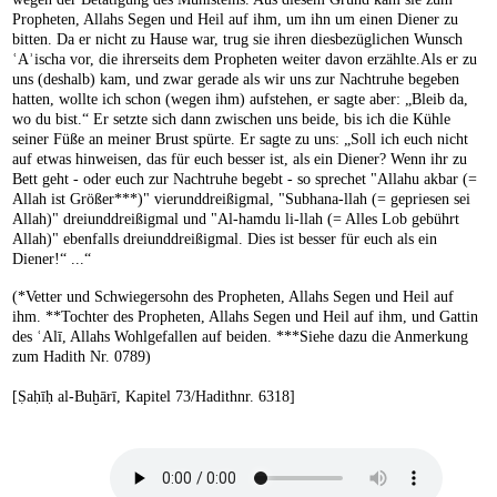
Propheten, Allahs Segen und Heil auf ihm, um ihn um einen Diener zu
bitten. Da er nicht zu Hause war, trug sie ihren diesbezüglichen Wunsch
ʿAʾischa vor, die ihrerseits dem Propheten weiter davon erzählte.Als er zu
uns (deshalb) kam, und zwar gerade als wir uns zur Nachtruhe begeben
hatten, wollte ich schon (wegen ihm) aufstehen, er sagte aber: „Bleib da,
wo du bist.“ Er setzte sich dann zwischen uns beide, bis ich die Kühle
seiner Füße an meiner Brust spürte. Er sagte zu uns: „Soll ich euch nicht
auf etwas hinweisen, das für euch besser ist, als ein Diener? Wenn ihr zu
Bett geht - oder euch zur Nachtruhe begebt - so sprechet "Allahu akbar (=
Allah ist Größer***)" vierunddreißigmal, "Subhana-llah (= gepriesen sei
Allah)" dreiunddreißigmal und "Al-hamdu li-llah (= Alles Lob gebührt
Allah)" ebenfalls dreiunddreißigmal. Dies ist besser für euch als ein
Diener!“ ...“
(*Vetter und Schwiegersohn des Propheten, Allahs Segen und Heil auf
ihm. **Tochter des Propheten, Allahs Segen und Heil auf ihm, und Gattin
des ʿAlī, Allahs Wohlgefallen auf beiden. ***Siehe dazu die Anmerkung
zum Hadith Nr. 0789)
[Ṣaḥīḥ al-Buḫārī, Kapitel 73/Hadithnr. 6318]