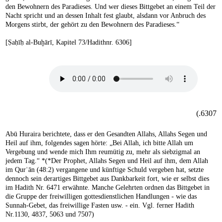
den Bewohnern des Paradieses. Und wer dieses Bittgebet an einem Teil der
Nacht spricht und an dessen Inhalt fest glaubt, alsdann vor Anbruch des
Morgens stirbt, der gehört zu den Bewohnern des Paradieses.“
[Ṣaḥīḥ al-Buḫārī, Kapitel 73/Hadithnr. 6306]
6307.)
Abū Huraira berichtete, dass er den Gesandten Allahs, Allahs Segen und
Heil auf ihm, folgendes sagen hörte: „Bei Allah, ich bitte Allah um
Vergebung und wende mich Ihm reumütig zu, mehr als siebzigmal an
jedem Tag.“ *(*Der Prophet, Allahs Segen und Heil auf ihm, dem Allah
im Qurʾān (48:2) vergangene und künftige Schuld vergeben hat, setzte
dennoch sein derartiges Bittgebet aus Dankbarkeit fort, wie er selbst dies
im Hadith Nr. 6471 erwähnte. Manche Gelehrten ordnen das Bittgebet in
die Gruppe der freiwilligen gottesdienstlichen Handlungen - wie das
Sunnah-Gebet, das freiwillige Fasten usw. - ein. Vgl. ferner Hadith
Nr.1130, 4837, 5063 und 7507)