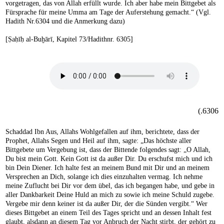
vorgetragen, das von Allah erfüllt wurde. Ich aber habe mein Bittgebet als
Fürsprache für meine Umma am Tage der Auferstehung gemacht.“ (Vgl.
Hadith Nr.6304 und die Anmerkung dazu)
[Ṣaḥīḥ al-Buḫārī, Kapitel 73/Hadithnr. 6305]
6306.)
Schaddad Ibn Aus, Allahs Wohlgefallen auf ihm, berichtete, dass der
Prophet, Allahs Segen und Heil auf ihm, sagte: „Das höchste aller
Bittgebete um Vergebung ist, dass der Bittende folgendes sagt: „O Allah,
Du bist mein Gott. Kein Gott ist da außer Dir. Du erschufst mich und ich
bin Dein Diener. Ich halte fest an meinem Bund mit Dir und an meinem
Versprechen an Dich, solange ich dies einzuhalten vermag. Ich nehme
meine Zuflucht bei Dir vor dem übel, das ich begangen habe, und gebe in
aller Dankbarkeit Deine Huld an mich zu sowie ich meine Schuld zugebe.
Vergebe mir denn keiner ist da außer Dir, der die Sünden vergibt.“ Wer
dieses Bittgebet an einem Teil des Tages spricht und an dessen Inhalt fest
glaubt, alsdann an diesem Tag vor Anbruch der Nacht stirbt, der gehört zu