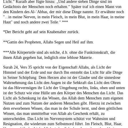
Licht.“ Kuraib aber fügte hinzu: „Und andere sieben Dinge sind im
Gedächtnis der Menschen noch erhalten.“ Später traf ich einen Mann von
den Kindern des Al-ʿAbbas, der mir diese Dinge nannte. Er erwähnte noch
"...in meine Nerven, in mein Fleisch, in mein Blut, in mein Haar, in meine
Haut" und noch andere zwei Teile.“ ***
*Der Bericht geht auf sein Knabenalter zurück.
**Gattin des Propheten, Allahs Segen und Heil auf ihm.
***Alle Körperteile sind als solche, d.h. ohne die Funktionskraft, die
ihnen Allah gegeben hat, lediglich eine leblose Materie.
Surah 24, Vers 35 spricht von der Eigenschaft Allahs, als Licht der
Himmel und der Erde und nur durch Ihn entsteht das Licht für alle Dinge
in Seiner Schöpfung: Dem Herzen also ist der Glaube und die sinneslose
Wahrnehmung das Licht den Augen ist die Sehkraft das Licht den Ohren
ist das Hörvermögen ihr Licht der Umgebung rechts, links, oben und unten
ist der Schutz wie eine Hülle um den Körper des Menschen das Licht. Das
Licht als Schenkung ist das Wissen, das Allah dem Menschen zum eigenen
Nutzen und zum Nutzen der anderen Menschen gibt. Hierzu ist zwischen
dem erworbenen Wissen, das man in der Schule lernt, und dem göttlichen
Wissen, das man unmittelbar von Allah als Geschenk erhält, zu
unterscheiden. Das Licht im Nervensystem schützt vor Wahnsinn und
Resignation, die wiederum zum Selbstmord führt. Im Fleisch, Blut, Haar,