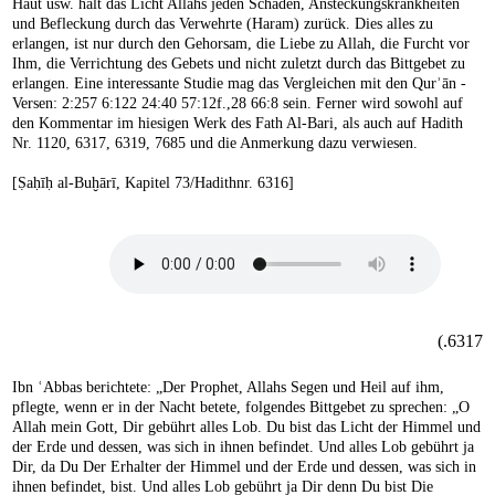
Haut usw. hält das Licht Allahs jeden Schaden, Ansteckungskrankheiten
und Befleckung durch das Verwehrte (Haram) zurück. Dies alles zu
erlangen, ist nur durch den Gehorsam, die Liebe zu Allah, die Furcht vor
Ihm, die Verrichtung des Gebets und nicht zuletzt durch das Bittgebet zu
erlangen. Eine interessante Studie mag das Vergleichen mit den Qurʾān -
Versen: 2:257 6:122 24:40 57:12f.,28 66:8 sein. Ferner wird sowohl auf
den Kommentar im hiesigen Werk des Fath Al-Bari, als auch auf Hadith
Nr. 1120, 6317, 6319, 7685 und die Anmerkung dazu verwiesen.
[Ṣaḥīḥ al-Buḫārī, Kapitel 73/Hadithnr. 6316]
6317.)
Ibn ʿAbbas berichtete: „Der Prophet, Allahs Segen und Heil auf ihm,
pflegte, wenn er in der Nacht betete, folgendes Bittgebet zu sprechen: „O
Allah mein Gott, Dir gebührt alles Lob. Du bist das Licht der Himmel und
der Erde und dessen, was sich in ihnen befindet. Und alles Lob gebührt ja
Dir, da Du Der Erhalter der Himmel und der Erde und dessen, was sich in
ihnen befindet, bist. Und alles Lob gebührt ja Dir denn Du bist Die