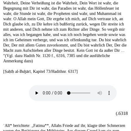
Wahrheit, Deine Verheißung ist die Wahrheit, Dein Wort ist wahr, die
Begegnung mit Dir ist wahr, das Paradies ist wahr, das Höllenfeuer ist
wahr, die Stunde ist wahr, die Propheten sind wahr, und Muhammad ist
wahr. O Allah mein Gott, Dir ergebe ich mich, auf Dich vertraue ich, an
Dich glaube ich, zu Dir kehre ich bußfertig zurück, wegen Dir streite ich
mit anderen, und Dich nehme ich zum Richter aller Dinge. So vergib mir
alles, was ich begangen habe, und was ich noch begehen werde sowie was
ich im Geheimen verberge, und was ich offenkundig tue. Du bist wahrlich
Der, Der mit allem Guten zuvorkommt, und Du bist wahrlich Der, Der die
Macht zum Aufschieben aller Dinge besitzt. Kein Gott ist da außer Dir ...
“(Vgl. dazu Hadith Nr. 1120 f., 6316, 7385 und die ausführliche
Anmerkung dazu)
[Ṣaḥīḥ al-Buḫārī, Kapitel 73/Hadithnr. 6317]
6318.)
ʿAlī* berichtete: „Fatima**, Allahs Friede auf ihr, klagte über Schmerzen
wegen der Betätigung des Mühlsteins. Aus diesem Grund kam sie zum