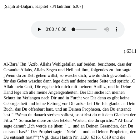
[Ṣaḥīḥ al-Buḫārī, Kapitel 73/Hadithnr. 6307]
6311.)
Al-Baraʿ Ibn ʿAzib, Allahs Wohlgefallen auf beiden, berichtete, dass der
Gesandte Allahs, Allahs Segen und Heil auf ihm, folgendes zu ihm sagte:
„Wenn du zu Bett gehen willst, so wasche dich, wie du dich gewöhnlich
für das Gebet wäschst dann lege dich auf deine rechte Seite und sprich: „O
Allah mein Gott, Dir ergebe ich mich mit meinem Antlitz, und in Deine
Hand lege ich alle meine Angelegenheiten. Bei Dir suche ich meinen
Schutz im Verlangen nach Dir und in Furcht vor Dir denn es gibt keine
Geborgenheit und keine Rettung vor Dir außer bei Dir. Ich glaube an Dein
Buch, das Du offenbart hast, und an Deinen Propheten, den Du entsandt
hast.“ *Wenn du danach sterben solltest, so stirbst du mit dem Glauben der
Fitra.** So mache diese zu den letzten Worten, die du sprichst.“ Al-Baraʿ
sagte darauf: „Ich werde sie üben: " ... und an Deinen Gesandten, den Du
entsandt hast!" Der Prophet sagte: "Nein! ... und an Deinen Propheten, den
Du entsandt hast!""(*Vgl. dazu Hadith Nr. 1120, 6316, 6319 und die