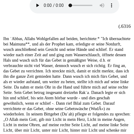
6316.)
Ibn ʿAbbas, Allahs Wohlgefallen auf beiden, berichtete:* "Ich übernachtete
bei Maimuna**, und als der Prophet kam, erledigte er seine Notdurft,
wusch anschließend sein Gesicht und seine Hände und schlief. Er stand
wieder nach einer Zeit auf und ging zum Wasserschlauch, öffnete dessen
Hals und wusch sich für das Gebet in gemäßigter Weise, d.h. er
verbrauchte nicht viel Wasser, dennoch wusch er sich richtig. Er fing an,
das Gebet zu verrichten. Ich streckte mich, damit er nicht merkte, dass ich
ihn die ganze Zeit gemieden hatte. Dann wusch ich mich fürs Gebet, und
als er wieder aufstand, um weiter zu beten, stellte ich mich auf seine linke
Seite. Da nahm er mein Ohr in die Hand und führte mich auf seine rechte
Seite. Sein Gebet betrug insgesamt dreizehn Rakʿa. Danach legte er sich
hin und schlief, bis sein Atem hörbar wurde - und dies geschah
gewöhnlich, wenn er schlief -. Dann rief Bilal zum Gebet. Darauf
verrichtete er das Gebet, ohne seine Gebetswäsche (WudÃ») zu
wiederholen. In seinem Bittgebet (Duʿah) pflegte er folgendes zu sprechen:
„O Allah mein Gott, gib mir Licht in mein Herz, Licht in meine Augen,
Licht in meine Ohren, auf meine rechte Seite Licht, auf meine linke Seite
Licht, über mir Licht, unter mir Licht, hinter mir Licht und schenke mir