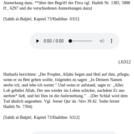
Anmerkung dazu. **über den Begriff der Fitra vgl. Hadith Nr. 1385, 5888
ff., 6297 und die verschiedenen Anmerkungen dazu)
[Ṣaḥīḥ al-Buḫārī, Kapitel 73/Hadithnr. 6311]
6312.)
Huthaifa berichtete: „Der Prophet, Allahs Segen und Heil auf ihm, pflegte,
wenn er zu Bett gehen wollte, folgendes zu sagen: „In Deinem Namen
sterbe ich, und lebe ich weiter.“ Und wenn er aufstand, sagte er: „Alles
Lob gebührt Allah, Der uns wieder ins Leben schickte, nachdem Er uns
sterben* ließ, und bei Ihm ist die Auferstehung.“ ...(Der Schlaf wird dem
Tod ähnlich angesehen. Vgl. ferner Qurʾān -Vers 39:42. Siehe ferner
Hadith Nr. 7394)
[Ṣaḥīḥ al-Buḫārī, Kapitel 73/Hadithnr. 6312]