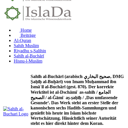
Home
Beiträge
Al-Quran
Sahih Muslim
Riyadhu s-Salihin
Sahīh al-Buchārī
Hisnu-l-Muslim
Sahīh al-Buchārī (arabisch صحيح البخاري, DMG
Ṣaḥīḥ al-Buḫārī) von Imam Muḥammad ibn
Ismāʿīl al-Buchārī (gest. 870). Der korrekte
Werktitel ist al-Dschāmiʿ as-sahīh / الجامع
الصحيح / al-Ǧāmiʿ aṣ-ṣaḥīḥ / ‚Das umfassende
Gesunde‘. Das Werk steht an erster Stelle der
kanonischen sechs Hadith-Sammlungen und
genießt bis heute im Islam höchste
Wertschätzung. Hinsichtlich seiner Autorität
steht es hier direkt hinter dem Koran.