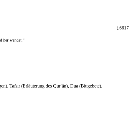
6617.)
nd her wendet.“
en), Tafsir (Erläuterung des Qurʾān), Dua (Bittgebete),