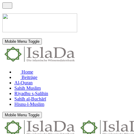
Mobile Menu Toggle
Home
Beiträge
Al-Quran
Sahih Muslim
Riyadhu s-Salihin
Sahīh al-Buchārī
Hisnu-l-Muslim
Mobile Menu Toggle