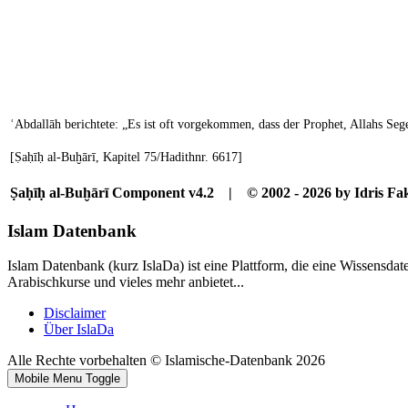
ʿAbdallāh berichtete: „Es ist oft vorgekommen, dass der Prophet, Allahs Se
[Ṣaḥīḥ al-Buḫārī, Kapitel 75/Hadithnr. 6617]
Ṣaḥīḥ al-Buḫārī Component v4.2 | © 2002 - 2026 by Idris Fak
Islam Datenbank
Islam Datenbank (kurz IslaDa) ist eine Plattform, die eine Wissensda
Arabischkurse und vieles mehr anbietet...
Disclaimer
Über IslaDa
Alle Rechte vorbehalten © Islamische-Datenbank 2026
Mobile Menu Toggle