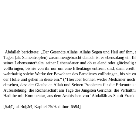
ʿAbdallāh berichtete: „Der Gesandte Allahs, Allahs Segen und Heil auf ihm, 
Tagen (als Samentropfen) zusammengebracht danach ist er ebensolang ein Blu
seines Lebensunterhalts, seiner Lebensdauer und ob er elend oder glückselig 
vollbringen, bis sie von ihr nur um eine Ellenlänge entfernt sind, dann ereil
wahrhaftig solche Werke der Bewohner des Paradieses vollbringen, bis sie vo
der Hölle und gehen in diese ein.“ (*Hierüber können weder Mediziner noch 
einsehen, dass der Glaube an Allah und Seinen Propheten für die Erkenntnis u
Auferstehung, die Rechenschaft am Tage des Jüngsten Gerichts, die Verhältn
Hadithe mit Kommentar, aus dem Arabischen von ʿAbdallāh as-Samit Frank 
[Ṣaḥīḥ al-Buḫārī, Kapitel 75/Hadithnr. 6594]