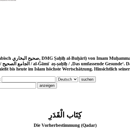
 870). Der korrekte Werktitel ist
 Hadith-
ßt bis heute im Islam höchste Wertschätzung. Hinsichtlich seiner 
:
كِتَاب الْقَدَرِ
Die Vorherbestimmung (Qadar)