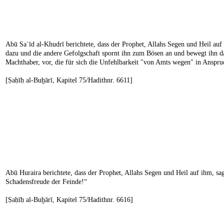
Abū Saʿīd al-Khudrī berichtete, dass der Prophet, Allahs Segen und Heil auf
dazu und die andere Gefolgschaft spornt ihn zum Bösen an und bewegt ihn daz
Machthaber, vor, die für sich die Unfehlbarkeit "von Amts wegen" in Anspr
[Ṣaḥīḥ al-Buḫārī, Kapitel 75/Hadithnr. 6611]
Abū Huraira berichtete, dass der Prophet, Allahs Segen und Heil auf ihm, s
Schadensfreude der Feinde!“
[Ṣaḥīḥ al-Buḫārī, Kapitel 75/Hadithnr. 6616]