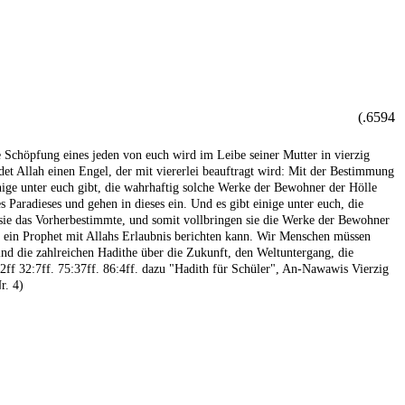
6594.)
ie Schöpfung eines jeden von euch wird im Leibe seiner Mutter in vierzig
et Allah einen Engel, der mit viererlei beauftragt wird: Mit der Bestimmung
inige unter euch gibt, die wahrhaftig solche Werke der Bewohner der Hölle
 Paradieses und gehen in dieses ein. Und es gibt einige unter euch, die
t sie das Vorherbestimmte, und somit vollbringen sie die Werke der Bewohner
r ein Prophet mit Allahs Erlaubnis berichten kann. Wir Menschen müssen
sind die zahlreichen Hadithe über die Zukunft, den Weltuntergang, die
2ff 32:7ff. 75:37ff. 86:4ff. dazu "Hadith für Schüler", An-Nawawis Vierzig
r. 4)