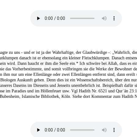
sagte zu uns - und er ist ja der Wahrhaftige, der Glaubwürdige -: „Wahrlich, d
tklumpen danach ist er ebensolang ein kleiner Fleischklumpen. Danach entsend
sein wird. Dann haucht er ihm die Seele ein.* Ich schwöre bei Allah, dass es e
t sie das Vorherbestimmte, und somit vollbringen sie die Werke der Bewohner des
n ihm nur um eine Ellenlänge oder zwei Ellenlängen entfernt sind, dann ereil
Biologen Auskunft geben. Denn dies ist ein Wissenschaftsbereich, über den nu
nseres Daseins im Diesseits und Jenseits unentbehrlich ist. Beispielhaft dafür 
isse im Paradies und im Höllenfeuer usw. Vgl Hadith Nr. 6521 und Qurʾān 23:1
Bubenheim, Islamische Bibliothek, Köln. Siehe dort Kommentar zum Hadith N