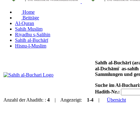
Home
Beiträge
Al-Quran
Sahih Muslim
Riyadhu s-Salihin
Sahīh al-Buchārī
Hisnu-l-Muslim
Sahīh al-Buchārī (arabisch صحيح البخاري, DMG Ṣaḥīḥ al-Buḫārī) von Imam Muḥammad ibn Ismāʿīl al-Buchārī (gest.
al-Dschāmiʿ as-sahīh / الجامع الصحيح / al-Ǧāmiʿ aṣ-ṣaḥīḥ / ‚Das umfassende Gesunde‘. Das Werk steht an erster Stelle der kanonischen sechs
Sammlungen und genie
Suche im Al-Buchari
Hadith-Nr.:
Anzahl der Ahadith: :
4
| Angezeigt:
1-4
|
Übersicht