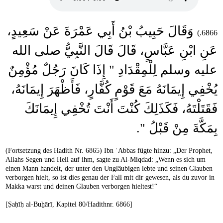
وَقَالَ حَبِيبُ بْنُ أَبِي عَمْرَةَ عَنْ سَعِيدٍ،
6866.)
عَنِ ابْنِ عَبَّاسٍ، قَالَ قَالَ النَّبِيُّ صلى الله
عليه وسلم لِلْمِقْدَادِ ‏"‏ إِذَا كَانَ رَجُلٌ مُؤْمِنٌ
يُخْفِي إِيمَانَهُ مَعَ قَوْمٍ كُفَّارٍ، فَأَظْهَرَ إِيمَانَهُ،
فَقَتَلْتَهُ، فَكَذَلِكَ كُنْتَ أَنْتَ تُخْفِي إِيمَانَكَ
بِمَكَّةَ مِنْ قَبْلُ ‏"‏‏.
(Fortsetzung des Hadith Nr. 6865) Ibn ʿAbbas fügte hinzu: „Der Prophet,
Allahs Segen und Heil auf ihm, sagte zu Al-Miqdad: „Wenn es sich um
einen Mann handelt, der unter den Ungläubigen lebte und seinen Glauben
verborgen hielt, so ist dies genau der Fall mit dir gewesen, als du zuvor in
Makka warst und deinen Glauben verborgen hieltest!“
[Ṣaḥīḥ al-Buḫārī, Kapitel 80/Hadithnr. 6866]