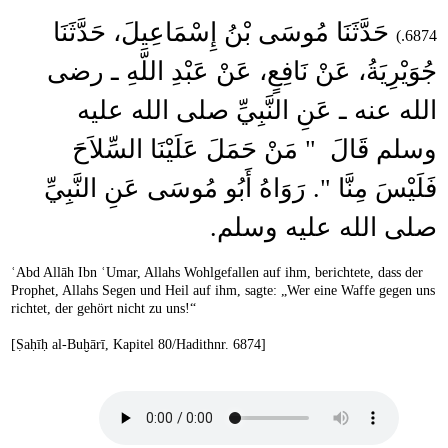
حَدَّثَنَا مُوسَى بْنُ إِسْمَاعِيلَ، حَدَّثَنَا
6874.)
جُوَيْرِيَةُ، عَنْ نَافِعٍ، عَنْ عَبْدِ اللَّهِ ـ رضى
الله عنه ـ عَنِ النَّبِيِّ صلى الله عليه
وسلم قَالَ ‏ "‏ مَنْ حَمَلَ عَلَيْنَا السِّلاَحَ
فَلَيْسَ مِنَّا ‏"‏‏.‏ رَوَاهُ أَبُو مُوسَى عَنِ النَّبِيِّ
صلى الله عليه وسلم‏.‏
ʿAbd Allāh Ibn ʿUmar, Allahs Wohlgefallen auf ihm, berichtete, dass der
Prophet, Allahs Segen und Heil auf ihm, sagte: „Wer eine Waffe gegen uns
richtet, der gehört nicht zu uns!“
[Ṣaḥīḥ al-Buḫārī, Kapitel 80/Hadithnr. 6874]