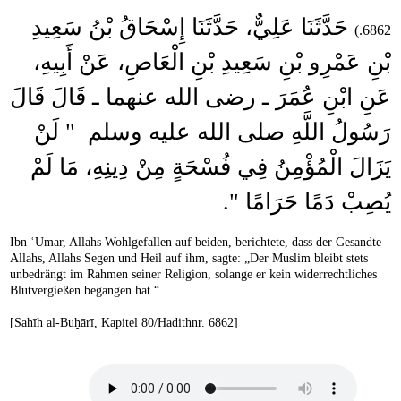
حَدَّثَنَا عَلِيٌّ، حَدَّثَنَا إِسْحَاقُ بْنُ سَعِيدِ
6862.)
بْنِ عَمْرِو بْنِ سَعِيدِ بْنِ الْعَاصِ، عَنْ أَبِيهِ،
عَنِ ابْنِ عُمَرَ ـ رضى الله عنهما ـ قَالَ قَالَ
رَسُولُ اللَّهِ صلى الله عليه وسلم ‏ "‏ لَنْ
يَزَالَ الْمُؤْمِنُ فِي فُسْحَةٍ مِنْ دِينِهِ، مَا لَمْ
يُصِبْ دَمًا حَرَامًا ‏"‏‏.‏
Ibn ʿUmar, Allahs Wohlgefallen auf beiden, berichtete, dass der Gesandte
Allahs, Allahs Segen und Heil auf ihm, sagte: „Der Muslim bleibt stets
unbedrängt im Rahmen seiner Religion, solange er kein widerrechtliches
Blutvergießen begangen hat.“
[Ṣaḥīḥ al-Buḫārī, Kapitel 80/Hadithnr. 6862]