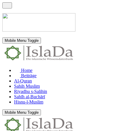
Mobile Menu Toggle
Home
Beiträge
Al-Quran
Sahih Muslim
Riyadhu s-Salihin
Sahīh al-Buchārī
Hisnu-l-Muslim
Mobile Menu Toggle