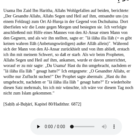
Usama Ibn Zaid Ibn Haritha, Allahs Wohlgefallen auf beiden, berichtete:
„Der Gesandte Allahs, Allahs Segen und Heil auf ihm, entsandte uns (zu
einem Feldzug) zum Ort Al-Hurqa in der Gegend von Dschuhaina. Dort
überfielen wir die Leute gegen Morgen und besiegten sie. Ich verfolgte
anschließend mit Hilfe eines Mannes von den Al-Ansar einen Mann von
den Gegnern, und als wir ihn stellten, sagte er: "lā ilāha illa llāh (= es gibt
keinen wahren Ilāh (Anbetungswürdigen) außer Allāh allein)". Während
sich der Mann von den Al-Ansar zurückhielt und von ihm abließ, erstach
ich ihn mit meinem Schwert, so daß er starb. Als wir beim Propheten,
Allahs Segen und Heil auf ihm, ankamen, wurde er davon unterrichtet,
worauf er zu mir sagte: „Du Usama! Hast du ihn umgebracht, nachdem er
"lā ilāha illa llāh " gesagt hatte?“ Ich entgegnete: „O Gesandter Allahs, er
wollte nur Zuflucht suchen!“ Der Prophet sagte abermals: „Hast du ihn
umgebracht, nachdem er "lā ilāha illa llāh " gesagt hatte?“ Er wiederholte
diesen Satz mehrmals, bis ich mir wünschte, ich wäre vor diesem Tag noch
nicht zum Islam gekommen.“
[Ṣaḥīḥ al-Buḫārī, Kapitel 80/Hadithnr. 6872]