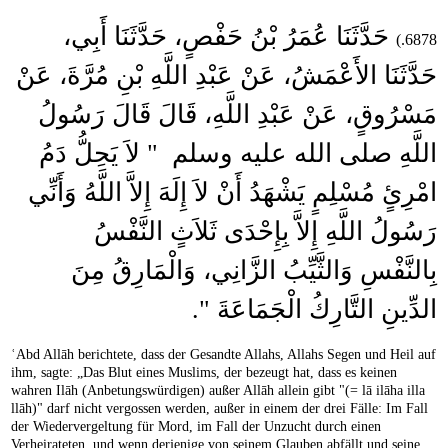
حَدَّثَنَا عُمَرُ بْنُ حَفْصٍ، حَدَّثَنَا أَبِي،
6878.)
حَدَّثَنَا الأَعْمَشُ، عَنْ عَبْدِ اللَّهِ بْنِ مُرَّةَ، عَنْ
مَسْرُوقٍ، عَنْ عَبْدِ اللَّهِ، قَالَ قَالَ رَسُولُ
اللَّهِ صلى الله عليه وسلم ‏ "‏ لاَ يَحِلُّ دَمُ
امْرِئٍ مُسْلِمٍ يَشْهَدُ أَنْ لاَ إِلَهَ إِلاَّ اللَّهُ وَأَنِّي
رَسُولُ اللَّهِ إِلاَّ بِإِحْدَى ثَلاَثٍ النَّفْسُ
بِالنَّفْسِ وَالثَّيِّبُ الزَّانِي، وَالْمَارِقُ مِنَ
الدِّينِ التَّارِكُ الْجَمَاعَةَ ‏"‏‏.‏
ʿAbd Allāh berichtete, dass der Gesandte Allahs, Allahs Segen und Heil auf
ihm, sagte: „Das Blut eines Muslims, der bezeugt hat, dass es keinen
wahren Ilāh (Anbetungswürdigen) außer Allāh allein gibt "(= lā ilāha illa
llāh)" darf nicht vergossen werden, außer in einem der drei Fälle: Im Fall
der Wiedervergeltung für Mord, im Fall der Unzucht durch einen
Verheirateten, und wenn derjenige von seinem Glauben abfällt und seine