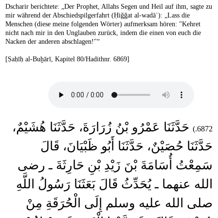
Dscharir berichtete: „Der Prophet, Allahs Segen und Heil auf ihm, sagte zu
mir während der Abschiedspilgerfahrt (Ḥiǧǧat al-wadāʿ): „Lass die
Menschen (diese meine folgenden Wörter) aufmerksam hören: "Kehret
nicht nach mir in den Unglauben zurück, indem die einen von euch die
Nacken der anderen abschlagen!"“
[Ṣaḥīḥ al-Buḫārī, Kapitel 80/Hadithnr. 6869]
حَدَّثَنَا عَمْرُو بْنُ زُرَارَةَ، حَدَّثَنَا هُشَيْمٌ،
6872.)
حَدَّثَنَا حُصَيْنٌ، حَدَّثَنَا أَبُو ظَبْيَانَ، قَالَ
سَمِعْتُ أُسَامَةَ بْنَ زَيْدِ بْنِ حَارِثَةَ ـ رضى
الله عنهما ـ يُحَدِّثُ قَالَ بَعَثَنَا رَسُولُ اللَّهِ
صلى الله عليه وسلم إِلَى الْحُرَقَةِ مِنْ