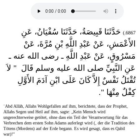
حَدَّثَنَا قَبِيصَةُ، حَدَّثَنَا سُفْيَانُ، عَنِ
6867.)
الأَعْمَشِ، عَنْ عَبْدِ اللَّهِ بْنِ مُرَّةَ، عَنْ
مَسْرُوقٍ، عَنْ عَبْدِ اللَّهِ ـ رضى الله عنه ـ
عَنِ النَّبِيِّ صلى الله عليه وسلم قَالَ ‏ "‏ لاَ
تُقْتَلُ نَفْسٌ إِلاَّ كَانَ عَلَى ابْنِ آدَمَ الأَوَّلِ
كِفْلٌ مِنْهَا ‏"‏‏.‏
ʿAbd Allāh, Allahs Wohlgefallen auf ihm, berichtete, dass der Prophet,
Allahs Segen und Heil auf ihm, sagte: „Kein Mensch wird
ungerechterweise getötet, ohne dass ein Teil der Verantwortung für das
Verbrechen dem ersten Sohn Adams auferlegt wird (, der die Tradition des
Tötens (Mordens) auf der Erde begann. Es wird gesagt, dass es Qabil
war)!“