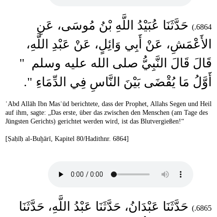
حَدَّثَنَا عُبَيْدُ اللَّهِ بْنُ مُوسَى، عَنِ
6864.)
الأَعْمَشِ، عَنْ أَبِي وَائِلٍ، عَنْ عَبْدِ اللَّهِ،
قَالَ قَالَ النَّبِيُّ صلى الله عليه وسلم ‏ "‏
أَوَّلُ مَا يُقْضَى بَيْنَ النَّاسِ فِي الدِّمَاءِ ‏"‏‏.‏
ʿAbd Allāh Ibn Masʿūd berichtete, dass der Prophet, Allahs Segen und Heil
auf ihm, sagte: „Das erste, über das zwischen den Menschen (am Tage des
Jüngsten Gerichts) gerichtet werden wird, ist das Blutvergießen!“
[Ṣaḥīḥ al-Buḫārī, Kapitel 80/Hadithnr. 6864]
حَدَّثَنَا عَبْدَانُ، حَدَّثَنَا عَبْدُ اللَّهِ، حَدَّثَنَا
6865.)