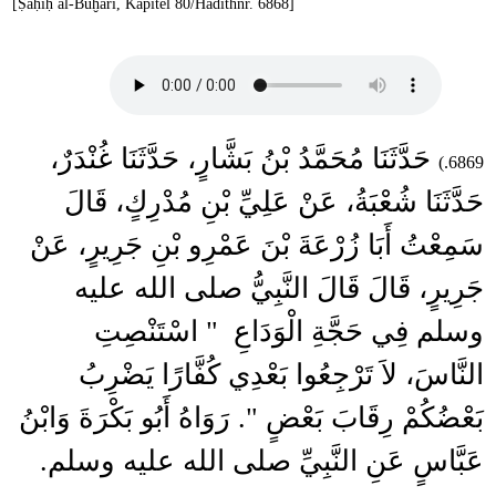
[Ṣaḥīḥ al-Buḫārī, Kapitel 80/Hadithnr. 6868]
حَدَّثَنَا مُحَمَّدُ بْنُ بَشَّارٍ، حَدَّثَنَا غُنْدَرٌ،
6869.)
حَدَّثَنَا شُعْبَةُ، عَنْ عَلِيِّ بْنِ مُدْرِكٍ، قَالَ
سَمِعْتُ أَبَا زُرْعَةَ بْنَ عَمْرِو بْنِ جَرِيرٍ، عَنْ
جَرِيرٍ، قَالَ قَالَ النَّبِيُّ صلى الله عليه
وسلم فِي حَجَّةِ الْوَدَاعِ ‏ "‏ اسْتَنْصِتِ
النَّاسَ، لاَ تَرْجِعُوا بَعْدِي كُفَّارًا يَضْرِبُ
بَعْضُكُمْ رِقَابَ بَعْضٍ ‏"‏‏.‏ رَوَاهُ أَبُو بَكْرَةَ وَابْنُ
عَبَّاسٍ عَنِ النَّبِيِّ صلى الله عليه وسلم‏.‏