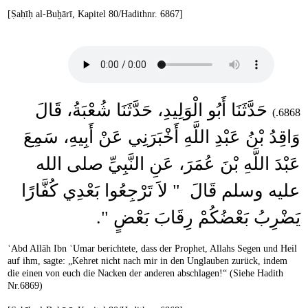
[Ṣaḥīḥ al-Buḫārī, Kapitel 80/Hadithnr. 6867]
حَدَّثَنَا أَبُو الْوَلِيدِ، حَدَّثَنَا شُعْبَةُ، قَالَ
6868.)
وَاقِدُ بْنُ عَبْدِ اللَّهِ أَخْبَرَنِي عَنْ أَبِيهِ، سَمِعَ
عَبْدَ اللَّهِ بْنَ عُمَرَ، عَنِ النَّبِيِّ صلى الله
عليه وسلم قَالَ ‏ "‏ لاَ تَرْجِعُوا بَعْدِي كُفَّارًا
يَضْرِبُ بَعْضُكُمْ رِقَابَ بَعْضٍ ‏"‏‏.‏
ʿAbd Allāh Ibn ʿUmar berichtete, dass der Prophet, Allahs Segen und Heil
auf ihm, sagte: „Kehret nicht nach mir in den Unglauben zurück, indem
die einen von euch die Nacken der anderen abschlagen!“ (Siehe Hadith
Nr.6869)