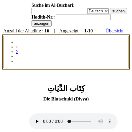
Suche im Al-Buchari:
Hadith-Nr.:
Anzahl der Ahadith: :
16
| Angezeigt:
1-10
|
Übersicht
1
2
كِتَاب الدِّيَاتِ
Die Blutschuld (Diyya)