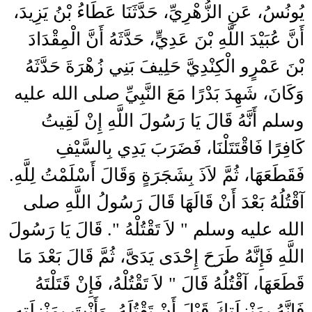
يُونُسُ، عَنِ الزُّهْرِيِّ، حَدَّثَنَا عَطَاءُ بْنُ يَزِيدَ،
أَنَّ عُبَيْدَ اللَّهِ بْنَ عَدِيٍّ، حَدَّثَهُ أَنَّ الْمِقْدَادَ
بْنَ عَمْرٍو الْكِنْدِيَّ حَلِيفَ بَنِي زُهْرَةَ حَدَّثَهُ
وَكَانَ، شَهِدَ بَدْرًا مَعَ النَّبِيِّ صلى الله عليه
وسلم أَنَّهُ قَالَ يَا رَسُولَ اللَّهِ إِنْ لَقِيتُ
كَافِرًا فَاقْتَتَلْنَا، فَضَرَبَ يَدِي بِالسَّيْفِ
فَقَطَعَهَا، ثُمَّ لاَذَ بِشَجَرَةٍ وَقَالَ أَسْلَمْتُ لِلَّهِ‏.‏
آقْتُلُهُ بَعْدَ أَنْ قَالَهَا قَالَ رَسُولُ اللَّهِ صلى
الله عليه وسلم ‏"‏ لاَ تَقْتُلْهُ ‏"‏‏.‏ قَالَ يَا رَسُولَ
اللَّهِ فَإِنَّهُ طَرَحَ إِحْدَى يَدَىَّ، ثُمَّ قَالَ بَعْدَ مَا
قَطَعَهَا، آقْتُلُهُ قَالَ ‏"‏ لاَ تَقْتُلْهُ، فَإِنْ قَتَلْتَهُ
فَإِنَّهُ بِمَنْزِلَتِكَ قَبْلَ أَنْ تَقْتُلَهُ، وَأَنْتَ بِمَنْزِلَتِهِ