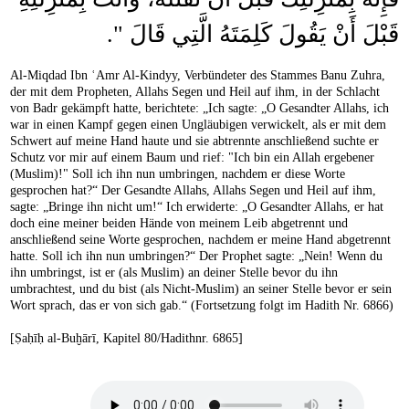
قَبْلَ أَنْ يَقُولَ كَلِمَتَهُ الَّتِي قَالَ ‏"‏‏.‏ ‏
Al-Miqdad Ibn ʿAmr Al-Kindyy, Verbündeter des Stammes Banu Zuhra,
der mit dem Propheten, Allahs Segen und Heil auf ihm, in der Schlacht
von Badr gekämpft hatte, berichtete: „Ich sagte: „O Gesandter Allahs, ich
war in einen Kampf gegen einen Ungläubigen verwickelt, als er mit dem
Schwert auf meine Hand haute und sie abtrennte anschließend suchte er
Schutz vor mir auf einem Baum und rief: "Ich bin ein Allah ergebener
(Muslim)!" Soll ich ihn nun umbringen, nachdem er diese Worte
gesprochen hat?“ Der Gesandte Allahs, Allahs Segen und Heil auf ihm,
sagte: „Bringe ihn nicht um!“ Ich erwiderte: „O Gesandter Allahs, er hat
doch eine meiner beiden Hände von meinem Leib abgetrennt und
anschließend seine Worte gesprochen, nachdem er meine Hand abgetrennt
hatte. Soll ich ihn nun umbringen?“ Der Prophet sagte: „Nein! Wenn du
ihn umbringst, ist er (als Muslim) an deiner Stelle bevor du ihn
umbrachtest, und du bist (als Nicht-Muslim) an seiner Stelle bevor er sein
Wort sprach, das er von sich gab.“ (Fortsetzung folgt im Hadith Nr. 6866)
[Ṣaḥīḥ al-Buḫārī, Kapitel 80/Hadithnr. 6865]