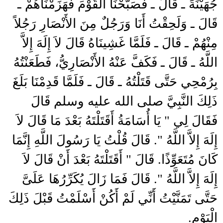
جُهَيْنَةَ ـ قَالَ ـ فَصَبَّحْنَا الْقَوْمَ فَهَزَمْنَاهُمْ ـ
قَالَ ـ وَلَحِقْتُ أَنَا وَرَجُلٌ مِنَ الأَنْصَارِ رَجُلاً
مِنْهُمْ ـ قَالَ ـ فَلَمَّا غَشِينَاهُ قَالَ لاَ إِلَهَ إِلاَّ
اللَّهُ ـ قَالَ ـ فَكَفَّ عَنْهُ الأَنْصَارِيُّ، فَطَعَنْتُهُ
بِرُمْحِي حَتَّى قَتَلْتُهُ ـ قَالَ ـ فَلَمَّا قَدِمْنَا بَلَغَ
ذَلِكَ النَّبِيَّ صلى الله عليه وسلم قَالَ
فَقَالَ لِي ‏"‏ يَا أُسَامَةُ أَقَتَلْتَهُ بَعْدَ مَا قَالَ لاَ
إِلَهَ إِلاَّ اللَّهُ ‏"‏‏.‏ قَالَ قُلْتُ يَا رَسُولَ اللَّهِ إِنَّمَا
كَانَ مُتَعَوِّذًا‏.‏ قَالَ ‏"‏ أَقَتَلْتَهُ بَعْدَ أَنْ قَالَ لاَ
إِلَهَ إِلاَّ اللَّهُ ‏"‏‏.‏ قَالَ فَمَا زَالَ يُكَرِّرُهَا عَلَىَّ
حَتَّى تَمَنَّيْتُ أَنِّي لَمْ أَكُنْ أَسْلَمْتُ قَبْلَ ذَلِكَ
الْيَوْمِ‏.‏