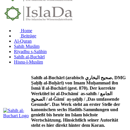
Home
Beiträge
Al-Quran
Sahih Muslim
Riyadhu s-Salihin
Sahīh al-Buchārī
Hisnu-l-Muslim
Sahīh al-Buchārī (arabisch صحيح البخاري, DMG
Ṣaḥīḥ al-Buḫārī) von Imam Muḥammad ibn
Ismāʿīl al-Buchārī (gest. 870). Der korrekte
Werktitel ist al-Dschāmiʿ as-sahīh / الجامع
الصحيح / al-Ǧāmiʿ aṣ-ṣaḥīḥ / ‚Das umfassende
Gesunde‘. Das Werk steht an erster Stelle der
kanonischen sechs Hadith-Sammlungen und
genießt bis heute im Islam höchste
Wertschätzung. Hinsichtlich seiner Autorität
steht es hier direkt hinter dem Koran.