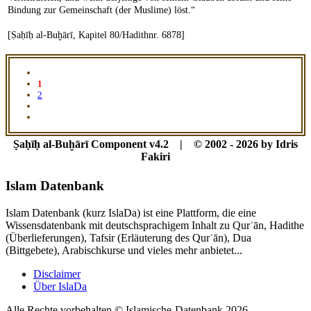
Bindung zur Gemeinschaft (der Muslime) löst.“
[Ṣaḥīḥ al-Buḫārī, Kapitel 80/Hadithnr. 6878]
1
2
Ṣaḥīḥ al-Buḫārī Component v4.2 | © 2002 - 2026 by Idris
Fakiri
Islam Datenbank
Islam Datenbank (kurz IslaDa) ist eine Plattform, die eine
Wissensdatenbank mit deutschsprachigem Inhalt zu Qurʾān, Hadithe
(Überlieferungen), Tafsir (Erläuterung des Qurʾān), Dua
(Bittgebete), Arabischkurse und vieles mehr anbietet...
Disclaimer
Über IslaDa
Alle Rechte vorbehalten © Islamische-Datenbank 2026