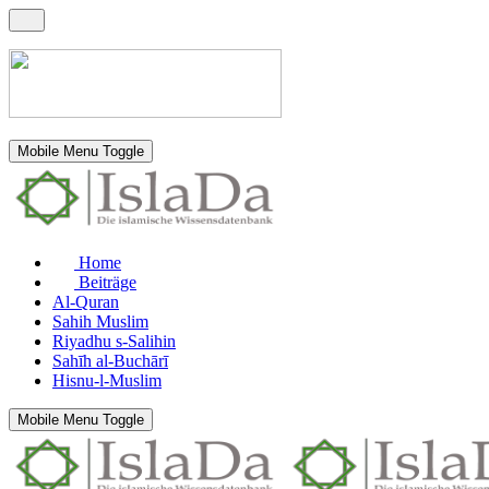
Mobile Menu Toggle
Home
Beiträge
Al-Quran
Sahih Muslim
Riyadhu s-Salihin
Sahīh al-Buchārī
Hisnu-l-Muslim
Mobile Menu Toggle