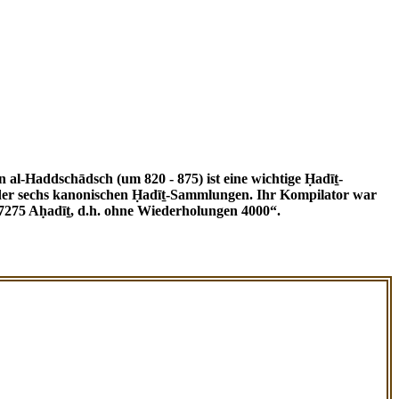
ne der sechs kanonischen Ḥadīṯ-Sammlungen. Ihr Kompilator war
7275 Aḥadīṯ, d.h. ohne Wiederholungen 4000“.