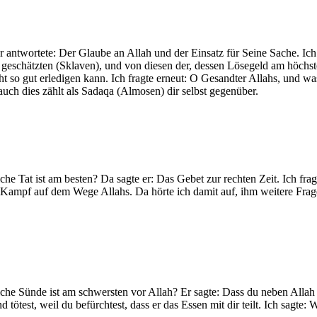
Er antwortete: Der Glaube an Allah und der Einsatz für Seine Sache. Ic
eschätzten (Sklaven), und von diesen der, dessen Lösegeld am höchsten
cht so gut erledigen kann. Ich fragte erneut: O Gesandter Allahs, und w
ch dies zählt als Sadaqa (Almosen) dir selbst gegenüber.
che Tat ist am besten? Da sagte er: Das Gebet zur rechten Zeit. Ich fr
 Kampf auf dem Wege Allahs. Da hörte ich damit auf, ihm weitere Frage
che Sünde ist am schwersten vor Allah? Er sagte: Dass du neben Allah 
 tötest, weil du befürchtest, dass er das Essen mit dir teilt. Ich sagt