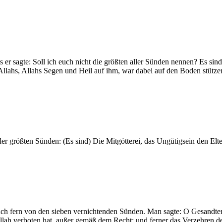
er sagte: Soll ich euch nicht die größten aller Sünden nennen? Es sin
llahs, Allahs Segen und Heil auf ihm, war dabei auf den Boden stützen
der größten Sünden: (Es sind) Die Mitgötterei, das Ungütigsein den El
uch fern von den sieben vernichtenden Sünden. Man sagte: O Gesandter 
Allah verboten hat, außer gemäß dem Recht; und ferner das Verzehren d