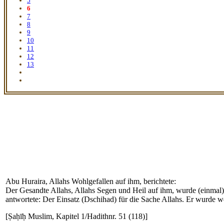
5
6
7
8
9
10
11
12
13
Abu Huraira, Allahs Wohlgefallen auf ihm, berichtete:
Der Gesandte Allahs, Allahs Segen und Heil auf ihm, wurde (einmal) 
antwortete: Der Einsatz (Dschihad) für die Sache Allahs. Er wurde w
[Ṣaḥīḥ Muslim, Kapitel 1/Hadithnr. 51 (118)]