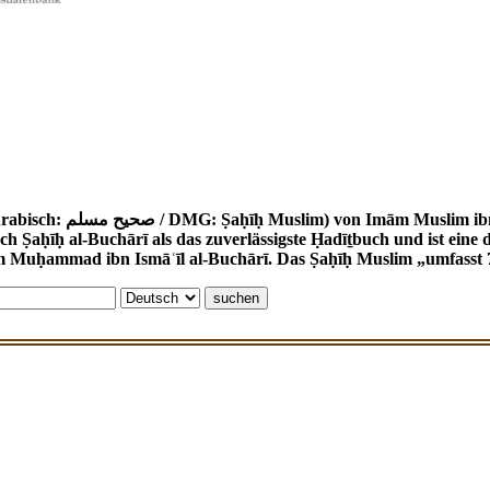
 (um 820 - 875) ist eine wichtige Ḥadīṯ-
ch Ṣaḥīḥ al-Buchārī als das zuverlässigste Ḥadīṯbuch und ist ei
m Muḥammad ibn Ismāʿīl al-Buchārī. Das Ṣaḥīḥ Muslim „umfasst 