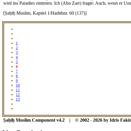
wird ins Paradies eintreten. Ich (Abu Zarr) fragte: Auch, wenn er 
[Ṣaḥīḥ Muslim, Kapitel 1/Hadithnr. 60 (137)]
1
2
3
4
5
6
7
8
9
10
11
12
13
Ṣaḥīḥ Muslim Component v4.2 | © 2002 - 2026 by Idris Fakir