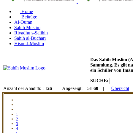
Home
Beiträge
Al-Quran
Sahih Muslim
Riyadhu s-Salihin
Sahīh al-Buchārī
Hisnu-l-Muslim
Das Sahīh Muslim (Arabisch: صحيح مسلم / DMG: Ṣaḥīḥ Muslim) von Imām Muslim ibn al-Haddschādsch
Sammlung. Es gilt na
ein Schüler von Imā
SUCHE:
Anzahl der Ahadith: :
126
| Angezeigt:
51-60
|
Übersicht
1
2
3
4