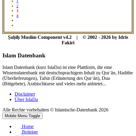
1
2
3
4
Ṣaḥīḥ Muslim Component v4.2 | © 2002 - 2026 by Idris
Fakiri
Islam Datenbank
Islam Datenbank (kurz IslaDa) ist eine Plattform, die eine
Wissensdatenbank mit deutschsprachigem Inhalt zu Qurʾān, Hadithe
(Überlieferungen), Tafsir (Erläuterung des Qurʾān), Dua
(Bittgebete), Arabischkurse und vieles mehr anbietet...
Disclaimer
Über IslaDa
Alle Rechte vorbehalten © Islamische-Datenbank 2026
Mobile Menu Toggle
Home
Beiträge