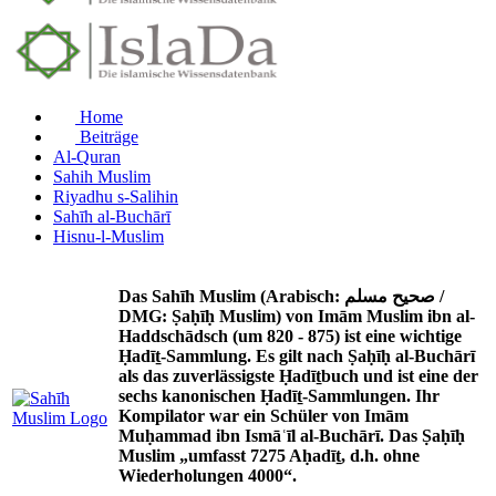
Home
Beiträge
Al-Quran
Sahih Muslim
Riyadhu s-Salihin
Sahīh al-Buchārī
Hisnu-l-Muslim
Das Sahīh Muslim (Arabisch: صحيح مسلم /
DMG: Ṣaḥīḥ Muslim) von Imām Muslim ibn al-
Haddschādsch (um 820 - 875) ist eine wichtige
Ḥadīṯ-Sammlung. Es gilt nach Ṣaḥīḥ al-Buchārī
als das zuverlässigste Ḥadīṯbuch und ist eine der
sechs kanonischen Ḥadīṯ-Sammlungen. Ihr
Kompilator war ein Schüler von Imām
Muḥammad ibn Ismāʿīl al-Buchārī. Das Ṣaḥīḥ
Muslim „umfasst 7275 Aḥadīṯ, d.h. ohne
Wiederholungen 4000“.