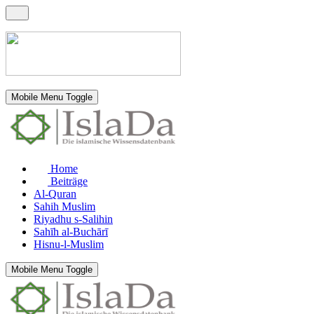
Mobile Menu Toggle
Home
Beiträge
Al-Quran
Sahih Muslim
Riyadhu s-Salihin
Sahīh al-Buchārī
Hisnu-l-Muslim
Mobile Menu Toggle