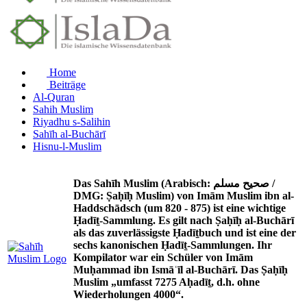
Home
Beiträge
Al-Quran
Sahih Muslim
Riyadhu s-Salihin
Sahīh al-Buchārī
Hisnu-l-Muslim
Das Sahīh Muslim (Arabisch: صحيح مسلم /
DMG: Ṣaḥīḥ Muslim) von Imām Muslim ibn al-
Haddschādsch (um 820 - 875) ist eine wichtige
Ḥadīṯ-Sammlung. Es gilt nach Ṣaḥīḥ al-Buchārī
als das zuverlässigste Ḥadīṯbuch und ist eine der
sechs kanonischen Ḥadīṯ-Sammlungen. Ihr
Kompilator war ein Schüler von Imām
Muḥammad ibn Ismāʿīl al-Buchārī. Das Ṣaḥīḥ
Muslim „umfasst 7275 Aḥadīṯ, d.h. ohne
Wiederholungen 4000“.