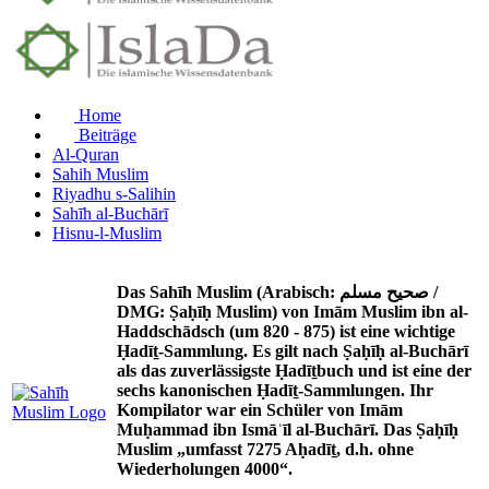
Home
Beiträge
Al-Quran
Sahih Muslim
Riyadhu s-Salihin
Sahīh al-Buchārī
Hisnu-l-Muslim
Das Sahīh Muslim (Arabisch: صحيح مسلم /
DMG: Ṣaḥīḥ Muslim) von Imām Muslim ibn al-
Haddschādsch (um 820 - 875) ist eine wichtige
Ḥadīṯ-Sammlung. Es gilt nach Ṣaḥīḥ al-Buchārī
als das zuverlässigste Ḥadīṯbuch und ist eine der
sechs kanonischen Ḥadīṯ-Sammlungen. Ihr
Kompilator war ein Schüler von Imām
Muḥammad ibn Ismāʿīl al-Buchārī. Das Ṣaḥīḥ
Muslim „umfasst 7275 Aḥadīṯ, d.h. ohne
Wiederholungen 4000“.