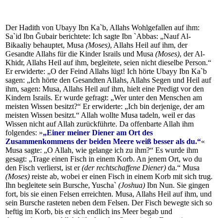
Der Hadith von Ubayy Ibn Ka`b, Allahs Wohlgefallen auf ihm:
Sa`id Ibn Ğubair berichtete: Ich sagte Ibn `Abbas: „Nauf Al-
Bikaaliy behauptet, Musa
(Moses)
, Allahs Heil auf ihm, der
Gesandte Allahs für die Kinder Israils und Musa
(Moses)
, der Al-
Khidr, Allahs Heil auf ihm, begleitete, seien nicht dieselbe Person.“
Er erwiderte: „O der Feind Allahs lügt! Ich hörte Ubayy Ibn Ka`b
sagen: „Ich hörte den Gesandten Allahs, Allahs Segen und Heil auf
ihm, sagen: Musa, Allahs Heil auf ihm, hielt eine Predigt vor den
Kindern Israils. Er wurde gefragt: „Wer unter den Menschen am
meisten Wissen besitzt?“ Er erwiderte: „Ich bin derjenige, der am
meisten Wissen besitzt.“ Allah wollte Musa tadeln, weil er das
Wissen nicht auf Allah zurückführte. Da offenbarte Allah ihm
folgendes: »
„Einer meiner Diener am Ort des
Zusammenkommens der beiden Meere weiß besser als du.“
«
Musa sagte: „O Allah, wie gelange ich zu ihm?“ Es wurde ihm
gesagt: „Trage einen Fisch in einem Korb. An jenem Ort, wo du
den Fisch verlierst, ist er
(der rechtschaffene Diener)
da.“ Musa
(Moses)
reiste ab, wobei er einen Fisch in einem Korb mit sich trug.
Ihn begleitete sein Bursche, Yuscha`
(Joshua)
Ibn Nun. Sie gingen
fort, bis sie einen Felsen erreichten. Musa, Allahs Heil auf ihm, und
sein Bursche rasteten neben dem Felsen. Der Fisch bewegte sich so
heftig im Korb, bis er sich endlich ins Meer begab und