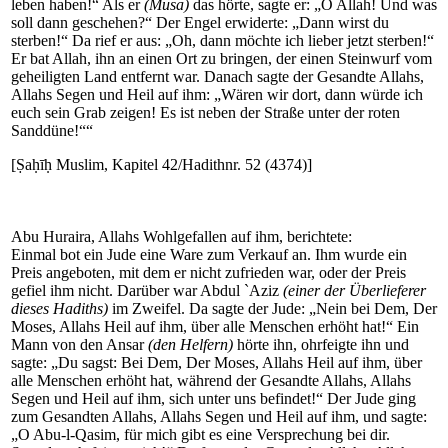
leben haben!“ Als er
(Musa)
das hörte, sagte er: „O Allah! Und was
soll dann geschehen?“ Der Engel erwiderte: „Dann wirst du
sterben!“ Da rief er aus: „Oh, dann möchte ich lieber jetzt sterben!“
Er bat Allah, ihn an einen Ort zu bringen, der einen Steinwurf vom
geheiligten Land entfernt war. Danach sagte der Gesandte Allahs,
Allahs Segen und Heil auf ihm: „Wären wir dort, dann würde ich
euch sein Grab zeigen! Es ist neben der Straße unter der roten
Sanddüne!““
[Ṣaḥīḥ Muslim, Kapitel 42/Hadithnr. 52 (4374)]
Abu Huraira, Allahs Wohlgefallen auf ihm, berichtete:
Einmal bot ein Jude eine Ware zum Verkauf an. Ihm wurde ein
Preis angeboten, mit dem er nicht zufrieden war, oder der Preis
gefiel ihm nicht. Darüber war Abdul `Aziz
(einer der Überlieferer
dieses Hadiths)
im Zweifel. Da sagte der Jude: „Nein bei Dem, Der
Moses, Allahs Heil auf ihm, über alle Menschen erhöht hat!“ Ein
Mann von den Ansar
(den Helfern)
hörte ihn, ohrfeigte ihn und
sagte: „Du sagst: Bei Dem, Der Moses, Allahs Heil auf ihm, über
alle Menschen erhöht hat, während der Gesandte Allahs, Allahs
Segen und Heil auf ihm, sich unter uns befindet!“ Der Jude ging
zum Gesandten Allahs, Allahs Segen und Heil auf ihm, und sagte:
„O Abu-l-Qasim, für mich gibt es eine Versprechung bei dir.