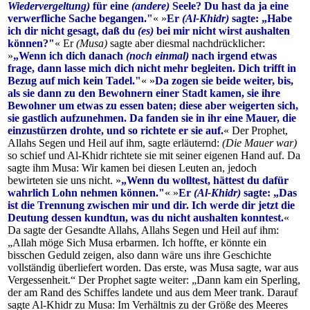
Wiedervergeltung)
für eine
(andere)
Seele? Du hast da ja eine
verwerfliche Sache begangen."
« »
Er
(Al-Khidr)
sagte: „Habe
ich dir nicht gesagt, daß du
(es)
bei mir nicht wirst aushalten
können?"
« Er
(Musa)
sagte aber diesmal nachdrücklicher:
»
„Wenn ich dich danach
(noch einmal)
nach irgend etwas
frage, dann lasse mich dich nicht mehr begleiten. Dich trifft in
Bezug auf mich kein Tadel."
« »
Da zogen sie beide weiter, bis,
als sie dann zu den Bewohnern einer Stadt kamen, sie ihre
Bewohner um etwas zu essen baten; diese aber weigerten sich,
sie gastlich aufzunehmen. Da fanden sie in ihr eine Mauer, die
einzustürzen drohte, und so richtete er sie auf.
« Der Prophet,
Allahs Segen und Heil auf ihm, sagte erläuternd:
(Die Mauer war)
so schief und Al-Khidr richtete sie mit seiner eigenen Hand auf. Da
sagte ihm Musa: Wir kamen bei diesen Leuten an, jedoch
bewirteten sie uns nicht. »
„Wenn du wolltest, hättest du dafür
wahrlich Lohn nehmen können."
« »
Er
(Al-Khidr)
sagte: „Das
ist die Trennung zwischen mir und dir. Ich werde dir jetzt die
Deutung dessen kundtun, was du nicht aushalten konntest.
«
Da sagte der Gesandte Allahs, Allahs Segen und Heil auf ihm:
„Allah möge Sich Musa erbarmen. Ich hoffte, er könnte ein
bisschen Geduld zeigen, also dann wäre uns ihre Geschichte
vollständig überliefert worden. Das erste, was Musa sagte, war aus
Vergessenheit.“ Der Prophet sagte weiter: „Dann kam ein Sperling,
der am Rand des Schiffes landete und aus dem Meer trank. Darauf
sagte Al-Khidr zu Musa: Im Verhältnis zu der Größe des Meeres