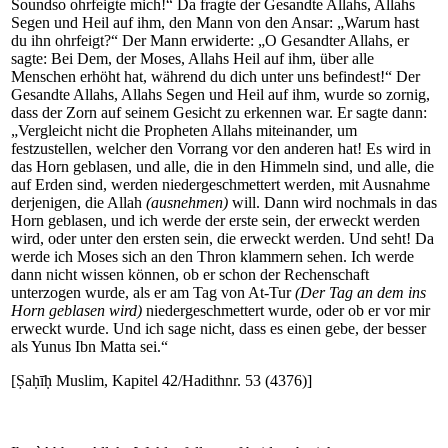
Soundso ohrfeigte mich!“ Da fragte der Gesandte Allahs, Allahs
Segen und Heil auf ihm, den Mann von den Ansar: „Warum hast
du ihn ohrfeigt?“ Der Mann erwiderte: „O Gesandter Allahs, er
sagte: Bei Dem, der Moses, Allahs Heil auf ihm, über alle
Menschen erhöht hat, während du dich unter uns befindest!“ Der
Gesandte Allahs, Allahs Segen und Heil auf ihm, wurde so zornig,
dass der Zorn auf seinem Gesicht zu erkennen war. Er sagte dann:
„Vergleicht nicht die Propheten Allahs miteinander, um
festzustellen, welcher den Vorrang vor den anderen hat! Es wird in
das Horn geblasen, und alle, die in den Himmeln sind, und alle, die
auf Erden sind, werden niedergeschmettert werden, mit Ausnahme
derjenigen, die Allah
(ausnehmen)
will. Dann wird nochmals in das
Horn geblasen, und ich werde der erste sein, der erweckt werden
wird, oder unter den ersten sein, die erweckt werden. Und seht! Da
werde ich Moses sich an den Thron klammern sehen. Ich werde
dann nicht wissen können, ob er schon der Rechenschaft
unterzogen wurde, als er am Tag von At-Tur
(Der Tag an dem ins
Horn geblasen wird)
niedergeschmettert wurde, oder ob er vor mir
erweckt wurde. Und ich sage nicht, dass es einen gebe, der besser
als Yunus Ibn Matta sei.“
[Ṣaḥīḥ Muslim, Kapitel 42/Hadithnr. 53 (4376)]