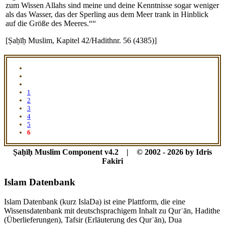
zum Wissen Allahs sind meine und deine Kenntnisse sogar weniger
als das Wasser, das der Sperling aus dem Meer trank in Hinblick
auf die Größe des Meeres.““
[Ṣaḥīḥ Muslim, Kapitel 42/Hadithnr. 56 (4385)]
1
2
3
4
5
6
Ṣaḥīḥ Muslim Component v4.2 | © 2002 - 2026 by Idris
Fakiri
Islam Datenbank
Islam Datenbank (kurz IslaDa) ist eine Plattform, die eine
Wissensdatenbank mit deutschsprachigem Inhalt zu Qurʾān, Hadithe
(Überlieferungen), Tafsir (Erläuterung des Qurʾān), Dua