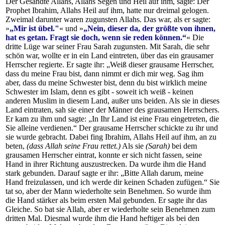
Der Gesandte Allahs, Allahs Segen und Heil auf ihm, sagte: Der
Prophet Ibrahim, Allahs Heil auf ihm, hatte nur dreimal gelogen.
Zweimal darunter waren zugunsten Allahs. Das war, als er sagte:
»
„Mir ist übel."
« und »
„Nein, dieser da, der größte von ihnen,
hat es getan. Fragt sie doch, wenn sie reden können.“
« Die
dritte Lüge war seiner Frau Sarah zugunsten. Mit Sarah, die sehr
schön war, wollte er in ein Land eintreten, über das ein grausamer
Herrscher regierte. Er sagte ihr: „Weiß dieser grausame Herrscher,
dass du meine Frau bist, dann nimmt er dich mir weg. Sag ihm
aber, dass du meine Schwester bist, denn du bist wirklich meine
Schwester im Islam, denn es gibt - soweit ich weiß - keinen
anderen Muslim in diesem Land, außer uns beiden. Als sie in dieses
Land eintraten, sah sie einer der Männer des grausamen Herrschers.
Er kam zu ihm und sagte: „In Ihr Land ist eine Frau eingetreten, die
Sie alleine verdienen.“ Der grausame Herrscher schickte zu ihr und
sie wurde gebracht. Dabei fing Ibrahim, Allahs Heil auf ihm, an zu
beten,
(dass Allah seine Frau rettet.)
Als sie
(Sarah)
bei dem
grausamen Herrscher eintrat, konnte er sich nicht fassen, seine
Hand in ihrer Richtung auszustrecken. Da wurde ihm die Hand
stark gebunden. Darauf sagte er ihr: „Bitte Allah darum, meine
Hand freizulassen, und ich werde dir keinen Schaden zufügen.“ Sie
tat so, aber der Mann wiederholte sein Benehmen. So wurde ihm
die Hand stärker als beim ersten Mal gebunden. Er sagte ihr das
Gleiche. So bat sie Allah, aber er wiederholte sein Benehmen zum
dritten Mal. Diesmal wurde ihm die Hand heftiger als bei den