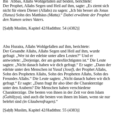
Ibn `Abbas, Allahs Wohlgefallen auf beiden, berichtete:
Der Prophet, Allahs Segen und Heil auf ihm, sagte: „Es ziemt sich
nicht für einen Diener (Allahs) zu sagen: „Ich bin besser als Jonas
(Yunus)
Sohn des Matthäus
(Matta)
.“
Dabei erwähnte der Prophet
den Namen seines Vaters.
[Ṣaḥīḥ Muslim, Kapitel 42/Hadithnr. 54 (4382)]
Abu Huraira, Allahs Wohlgefallen auf ihm, berichtete:
Der Gesandte Allahs, Allahs Segen und Heil auf ihm, wurde
gefragt: „Wer ist der edelste unter allen Leuten?“ Und er
antwortete: „Derjenige, der am gottesfürchtigsten ist.“ Die Leute
sagten: „Nicht danach haben wir dich gefragt.“ Er sagte: „Dann der
edelste unter den Menschen ist Yusuf
(Josef)
, der Prophet Allahs,
Sohn des Propheten Allahs, Sohn des Propheten Allahs, Sohn des
Freundes Allahs.“ Die Leute sagten: „Nicht danach haben wir dich
gefragt.“ Er sagte: „Dann fragt ihr also über die Charakterzüge
unter den Arabern? Die Menschen haben verschiedene
Charakterzüge. Die besten von ihnen in der Zeit vor dem Islam
(Ğahiliyya)
, sind auch die besten von ihnen im Islam, wenn sie nur
belehrt sind
(in Glaubensfragen)
.“
[Ṣaḥīḥ Muslim, Kapitel 42/Hadithnr. 55 (4383)]