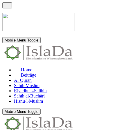
Mobile Menu Toggle
Home
Beiträge
Al-Quran
Sahih Muslim
Riyadhu s-Salihin
Sahīh al-Buchārī
Hisnu-l-Muslim
Mobile Menu Toggle