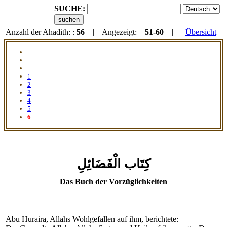
SUCHE:
Anzahl der Ahadith: :
56
| Angezeigt:
51-60
|
Übersicht
1
2
3
4
5
6
كِتَاب الْفَضَائِلِ
Das Buch der Vorzüglichkeiten
Abu Huraira, Allahs Wohlgefallen auf ihm, berichtete: