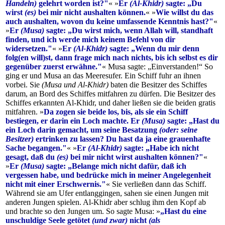
Handeln)
gelehrt worden ist?"
« »
Er
(Al-Khidr)
sagte: „Du
wirst
(es)
bei mir nicht aushalten können.
« »
Wie willst du das
auch aushalten, wovon du keine umfassende Kenntnis hast?"
«
»
Er
(Musa)
sagte: „Du wirst mich, wenn Allah will, standhaft
finden, und ich werde mich keinem Befehl von dir
widersetzen."
« »
Er
(Al-Khidr)
sagte: „Wenn du mir denn
folg(en will)st, dann frage mich nach nichts, bis ich selbst es dir
gegenüber zuerst erwähne."
« Musa sagte: „Einverstanden!“ So
ging er und Musa an das Meeresufer. Ein Schiff fuhr an ihnen
vorbei. Sie
(Musa und Al-Khidr)
baten die Besitzer des Schiffes
darum, an Bord des Schiffes mitfahren zu dürfen. Die Besitzer des
Schiffes erkannten Al-Khidr, und daher ließen sie die beiden gratis
mitfahren. »
Da zogen sie beide los, bis, als sie ein Schiff
bestiegen, er darin ein Loch machte. Er
(Musa)
sagte: „Hast du
ein Loch darin gemacht, um seine Besatzung
(oder: seine
Besitzer)
ertrinken zu lassen? Du hast da ja eine grauenhafte
Sache begangen."
« »
Er
(Al-Khidr)
sagte: „Habe ich nicht
gesagt, daß du
(es)
bei mir nicht wirst aushalten können?"
«
»
Er
(Musa)
sagte: „Belange mich nicht dafür, daß ich
vergessen habe, und bedrücke mich in meiner Angelegenheit
nicht mit einer Erschwernis."
« Sie verließen dann das Schiff.
Während sie am Ufer entlanggingen, sahen sie einen Jungen mit
anderen Jungen spielen. Al-Khidr aber schlug ihm den Kopf ab
und brachte so den Jungen um. So sagte Musa: »
„Hast du eine
unschuldige Seele getötet
(und zwar)
nicht
(als