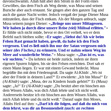
davonschwamm. Allah hält aber den Strom in der Form eines
Gewölbes, das dem Fisch als Weg diente, was Musa und seinen
Bursche aber auch erstaunt. Sie gingen aber den ganzen Tag und
auch die ganze Nacht weiter. Jedoch vergaß der junge Diener Musa
mitzuteilen, dass der Fisch entkam. Als der Morgen anbrach, sagte
Musa seinem jungen Diener: »
„Bringe uns unser Mittagessen.
Wir haben ja durch diese unsere Reise
(viel)
Mühsal erlitten."
«
Er fühlte sich nicht müde, bevor er den Ort verließ, wo er dem
Befehl nach bleiben sollte; »
Er sagte: „Siehst du! Als wir beim
Felsen Rast gemacht haben, gewiß, da habe ich den Fisch
vergessen. Und es ließ mich ihn nur der Satan vergessen mich
seiner
(des Fisches,)
zu erinnern. Und er nahm seinen Weg im
Meer auf wunderliche Weise."
« Musa sagte: »
„Das ist es, was
wir suchten."
« Da kehrten sie beide zurück, indem sie ihren
eigenen Spuren folgten, bis sie den Felsen erreichten. Dort sah er
einen Mann liegen. Er war mit einem Gewand bedeckt. Musa
begrüßte ihn mit dem Friedensgruß. Da sagte Al-Khidr: „Wo ist
aber der Friede in deinem Land?“ Er erwiderte: „Ich bin Musa!“ Er
(Al-Khidr)
sagte: „Musa, der zu Kindern Israils gehört?“ Er
(Musa)
sagte: „Ja!“ Er
(Al-Khidr)
sagte: „Du besitzt aber ein bisschen aus
dem Wissen Allahs, was dich Allah lehrte und ich nicht weiß.
Andererseits besitze ich ein bisschen aus dem Wissen Allahs, was
mich Allah lehrte und du nicht weiß.“ Darauf sagte ihm Moses,
Allahs Heil auf ihm: »
„Darf ich dir folgen, auf daß du mich von
dem lehrst, was dir an Besonnenheit
(auch: an rechtem