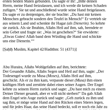
ersten beiden Malen gebunden. Da sagte er ihr: „Bitte deinen
Herrn, meine Hand freizulassen, und ich werde dir keinen Schaden
zufügen.“ Sie tat und anschließend wurde seine Hand freigelassen.
Da sagte er zu demjenigen, der sie brachte: „Du hast mir keinen
Menschen gebracht sondern den Teufel in Mensch!“ Er vertrieb sie
aus seinem Land und schenkte ihr Hagar
(als Dienerin)
. So kehrte
sie zurück. Als sie Ibrahim, Allahs Heil auf ihm, sah, beendete er
sein Gebet und fragte sie: „Was ist geschehen?“ Sie erwiderte:
„Etwas Gutes! Allah band dem Wüstling die Hand und schickte
uns eine Dienerin.““
[Ṣaḥīḥ Muslim, Kapitel 42/Hadithnr. 51 (4371)]
Abu Huraira, Allahs Wohlgefallen auf ihm, berichtete:
Der Gesandte Allahs, Allahs Segen und Heil auf ihm, sagte: „Der
Todesengel wurde zu Musa
(Moses)
, Allahs Heil auf ihm,
geschickt. Als er zu ihm kam, verpasste dieser
(Musa)
ihm einen
kräftigen Hieb und zerstörte dabei eines seiner Augen. Der Engel
kehrte zu seinem Herrn zurück und sagte: „Du hast mich zu einem
Deiner Diener gesandt, aber er will nicht sterben!“ Da gab Allah
dem Engel sein Auge zurück und sagte: „Geh zurück zu ihm und
sag ihm, er möge seine Hand auf den Rücken eines Stieres legen,
und für jedes Haar, das seine Hand bedeckt, soll er noch ein Jahr zu